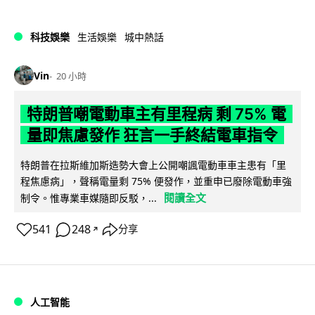
科技娛樂
生活娛樂
城中熱話
Vin
20 小時
特朗普嘲電動車主有里程病 剩 75% 電
量即焦慮發作 狂言一手終結電車指令
特朗普在拉斯維加斯造勢大會上公開嘲諷電動車車主患有「里
程焦慮病」，聲稱電量剩 75% 便發作，並重申已廢除電動車強
閱讀全文
制令。惟專業車媒隨即反駁，...
541
248
分享
↗
人工智能