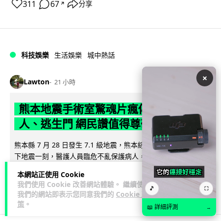
311
67
分享
↗
科技娛樂
生活娛樂
城中熱話
×
Lawton
21 小時
熊本地震手術室驚魂片瘋傳 醫護保護病
人、逃生門 網民讚值得尊敬
熊本縣 7 月 28 日發生 7.1 級地震，熊本綜合醫院手術室鏡頭拍
下地震一刻，醫護人員臨危不亂保護病人，更馬上開逃生門確
閱讀全文
保出口流通。片段...
本網站正使用 Cookie
我們使用 Cookie 改善網站體驗。 繼續使用
🎵
67
17
⛶
分享
↗
我們的網站即表示您同意我們的
Cookie 政
策
。
📖 詳細評測
→