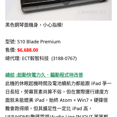
黑色鋼琴面機身，小心指模!
.．
型號: S10 Blade Premium
售價:
$6,688.00
總代理: ECT毅智科技 (3188-0767)
.
總結 :起動快電力久．驅動程式待改善
此機的休眠起機時間及電池續航力都能跟 iPad 爭一
日長短，熒幕質素尚算不俗，但在實際運行速度方
面就未能媲美 iPad，始終 Atom + Win7 + 硬碟很
難會跑得順，但其擴足性一定比 iPad 高，
USB/HDMI/數碼電視/Audio Line IN/OUT 等等都