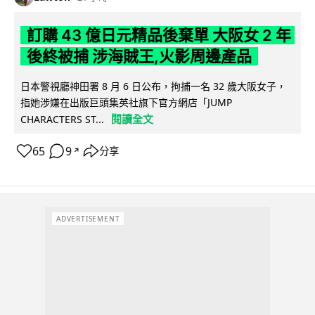
訂購 43 億日元精品後棄單 大阪女 2 年
後終被捕 涉海賊王,火影周邊產品
日本警視廳神田署 8 月 6 日公布，拘捕一名 32 歲大阪女子，
指她涉嫌在出版巨頭集英社旗下官方網店「JUMP
閱讀全文
CHARACTERS ST...
65
9
分享
↗
ADVERTISEMENT