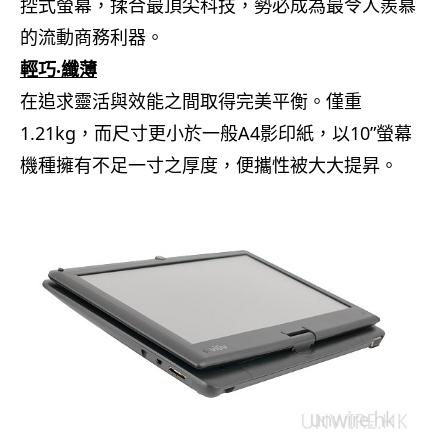
控式螢幕，揉合最頂尖科技，勢必成為最令人羨慕
的流動商務利器。
輕巧‧纖薄
在追求靈活與效能之間取得完美平衡。僅重
1.21kg，而尺寸更小於一般A4影印紙，以10”螢幕
機種擁有不足一寸之厚度，便攜性被大大提昇。