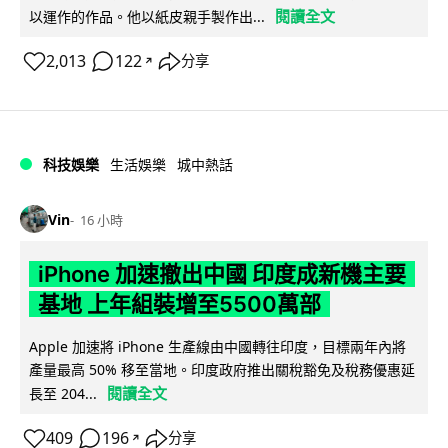
閱讀全文
以運作的作品。他以紙皮親手製作出...
2,013
122
分享
↗
科技娛樂
生活娛樂
城中熱話
Vin
16 小時
iPhone 加速撤出中國 印度成新機主要
基地 上年組裝增至5500萬部
Apple 加速將 iPhone 生產線由中國轉往印度，目標兩年內將
產量最高 50% 移至當地。印度政府推出關稅豁免及稅務優惠延
閱讀全文
長至 204...
409
196
分享
↗