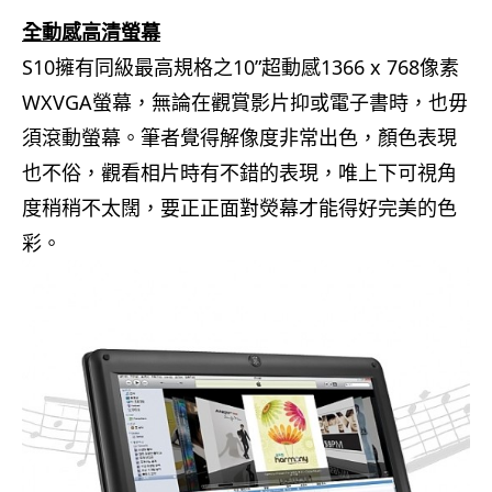
全動感高清螢幕
S10擁有同級最高規格之10”超動感1366 x 768像素
WXVGA螢幕，無論在觀賞影片抑或電子書時，也毋
須滾動螢幕。筆者覺得解像度非常出色，顏色表現
也不俗，觀看相片時有不錯的表現，唯上下可視角
度稍稍不太闊，要正正面對熒幕才能得好完美的色
彩。