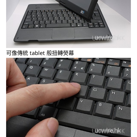
可像傳統 tablet 般扭轉熒幕