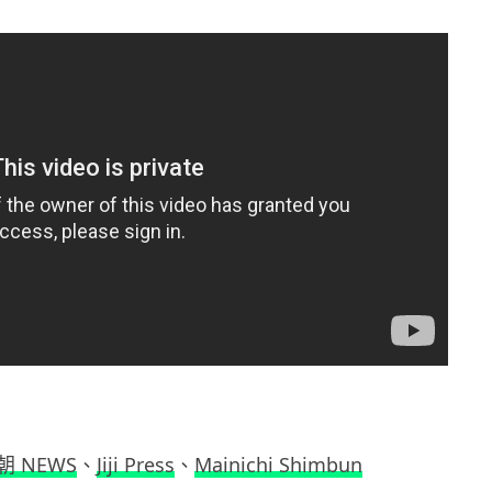
朝 NEWS
、
Jiji Press
、
Mainichi Shimbun