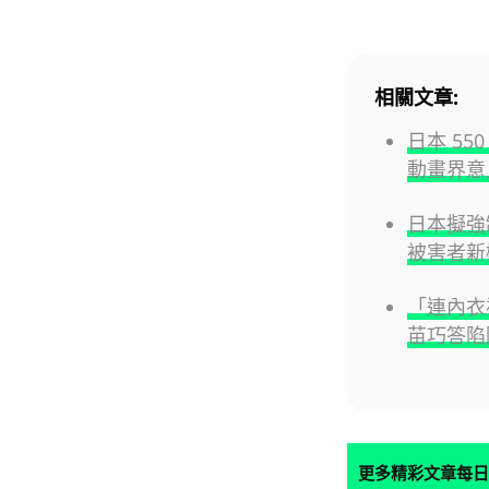
相關文章:
日本 55
動畫界意
日本擬強
被害者新
「連內衣
苗巧答陷
更多精彩文章每日