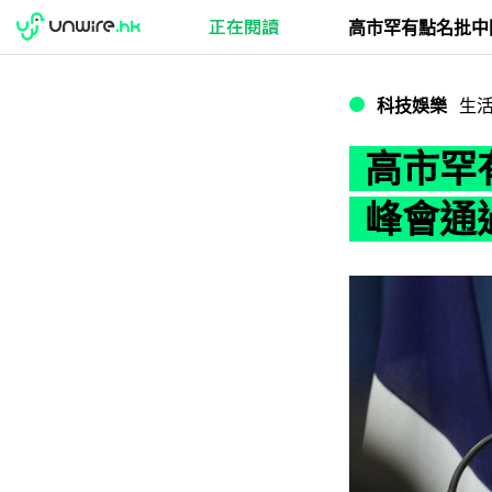
高市罕有點名批中
科技娛樂
生
高市罕
峰會通