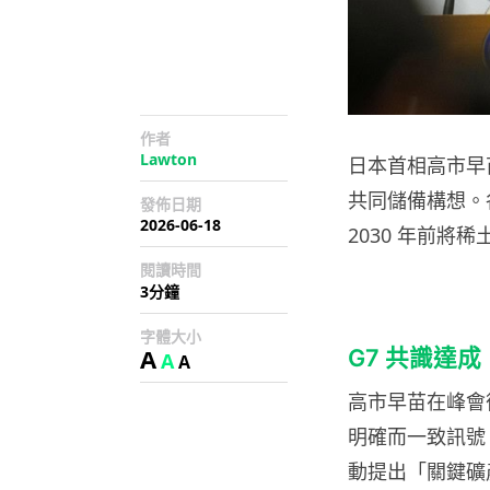
作者
Lawton
日本首相高市早苗
共同儲備構想。
發佈日期
2026-06-18
2030 年前將
閱讀時間
3分鐘
字體大小
A
G7 共識達成
A
A
高市早苗在峰會
明確而一致訊號
動提出「關鍵礦