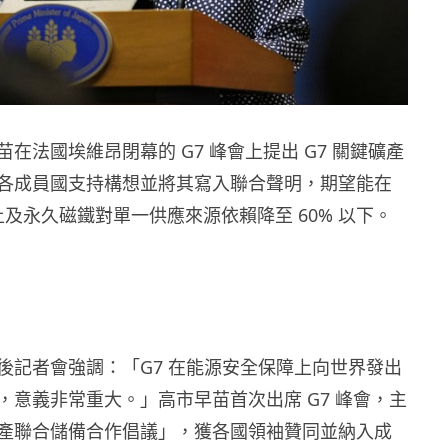
在法國埃維昂閉幕的 G7 峰會上提出 G7 關鍵礦產
各成員國支持構想並將其寫入聯合聲明，期望能在
稀土及永久磁鐵對單一供應來源依賴降至 60% 以下。
後記者會強調：「G7 在能源安全保障上向世界發出
，意義非常重大。」高市早苗首次出席 G7 峰會，主
產聯合儲備合作倡議」，獲各國領袖贊同並納入成