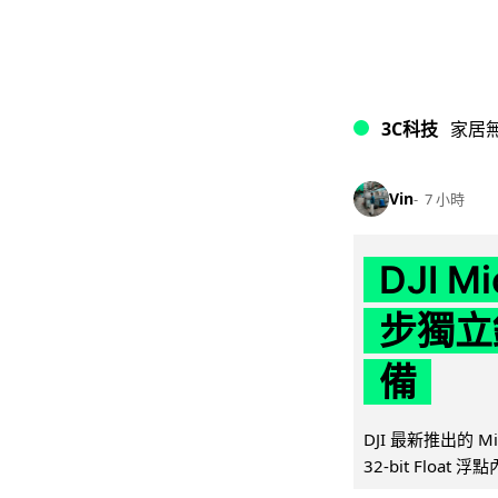
3C科技
家居
Vin
7 小時
DJI M
步獨立錄
備
DJI 最新推出的 
32-bit Float