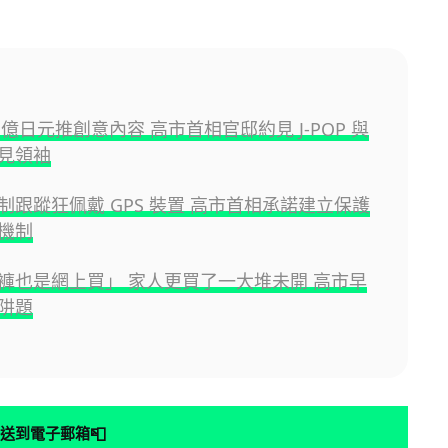
0 億日元推創意內容 高市首相官邸約見 J-POP 與
見領袖
制跟蹤狂佩戴 GPS 裝置 高市首相承諾建立保護
機制
褲也是網上買」 家人更買了一大堆未開 高市早
阱題
📮
送到電子郵箱