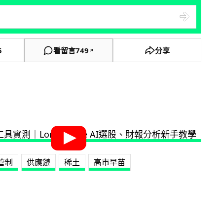
5
看留言
749
分享
↗
管制
供應鏈
稀土
高市早苗