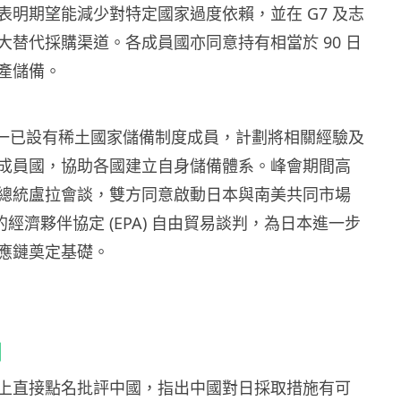
表明期望能減少對特定國家過度依賴，並在 G7 及志
大替代採購渠道。各成員國亦同意持有相當於 90 日
產儲備。
中唯一已設有稀土國家儲備制度成員，計劃將相關經驗及
成員國，協助各國建立自身儲備體系。峰會期間高
總統盧拉會談，雙方同意啟動日本與南美共同市場
之間的經濟夥伴協定 (EPA) 自由貿易談判，為日本進一步
應鏈奠定基礎。
國
上直接點名批評中國，指出中國對日採取措施有可