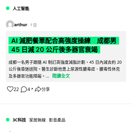
人工智能
arthur
1 日
AI 減肥餐單配合高強度操練 成都男
45 日減 20 公斤後多器官衰竭
成都一名男子跟隨 AI 制訂高強度減脂計劃，45 日內減去約 20
公斤後昏迷送院。醫生診斷他患上尿源性膿毒症、膿毒性休克
閱讀全文
及多器官功能障礙。...
22
4
分享
↗
3C科技
家居無線
影音產品