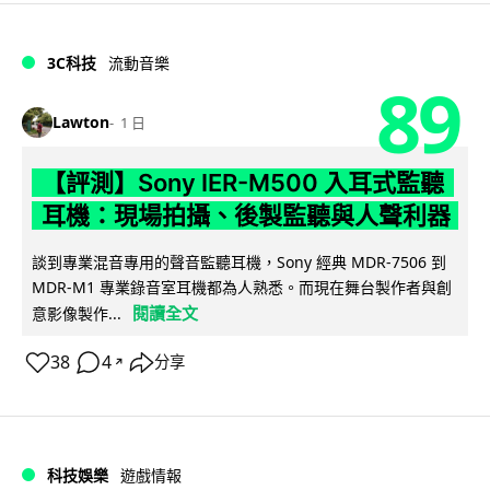
3C科技
流動音樂
89
Lawton
1 日
【評測】Sony IER-M500 入耳式監聽
耳機：現場拍攝、後製監聽與人聲利器
談到專業混音專用的聲音監聽耳機，Sony 經典 MDR-7506 到
MDR-M1 專業錄音室耳機都為人熟悉。而現在舞台製作者與創
閱讀全文
意影像製作...
38
4
分享
↗
科技娛樂
遊戲情報