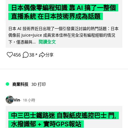
日本偶像零編程知識 靠 AI 搞了一整個
直播系統 在日本技術界成為話題
日本 AI 技術界近日出現了一個引發廣泛討論的熱門話題：日本
偶像前 Juice=Juice 成員宮本佳林在完全沒有編程經驗的情況
閱讀全文
下，僅憑藉與...
456
38
分享
↗
商業科技
3D 打印
Vin
18 小時
中三巴士鐵路迷 自製紙皮遙控巴士 門,
水撥識郁 + 實時GPS報站