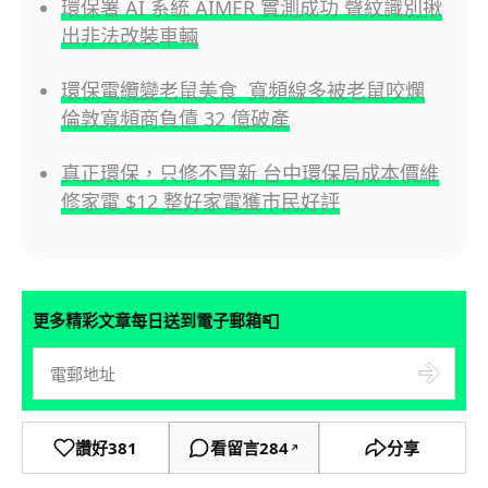
環保署 AI 系統 AIMER 實測成功 聲紋識別揪
出非法改裝車輛
環保電纜變老鼠美食 寬頻線多被老鼠咬爛
倫敦寬頻商負債 32 億破產
真正環保，只修不買新 台中環保局成本價維
修家電 $12 整好家電獲市民好評
📮
更多精彩文章每日送到電子郵箱
讚好
381
看留言
284
分享
↗