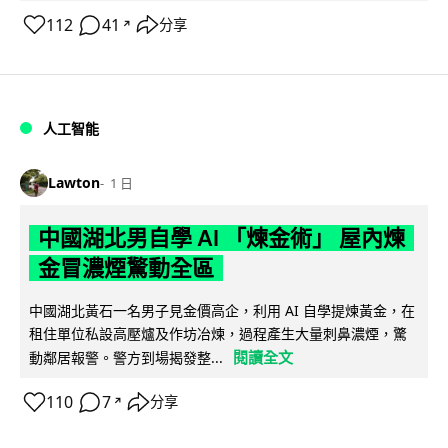
112
41
分享
↗
人工智能
Lawton
1 日
中國湖北男自學 AI 「煉金術」 屋內煉
金冒濃煙驚動全區
中國湖北黃石一名男子見金價高企，利用 AI 自學提煉黃金，在
租住單位私設高壓爐及作坊冶煉，過程產生大量刺鼻濃煙，驚
閱讀全文
動鄰居報警。警方到場揭發整...
110
7
分享
↗