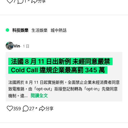
7
1
分享
↗
科技娛樂
生活娛樂
城中熱話
Vin
1 日
法國 8 月 11 日出新例 未經同意嚴禁
Cold Call 違規企業最高罰 345 萬
法國將於 8 月 11 日起實施新例，全面禁止企業未經消費者同意
致電推銷，由「opt-out」拒接登記制轉為「opt-in」先徵同意
閱讀全文
機制。違...
359
27
分享
↗