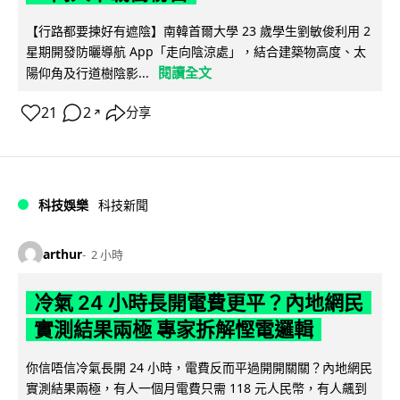
【行路都要揀好有遮陰】南韓首爾大學 23 歲學生劉敏俊利用 2
星期開發防曬導航 App「走向陰涼處」，結合建築物高度、太
閱讀全文
陽仰角及行道樹陰影...
21
2
分享
↗
科技娛樂
科技新聞
arthur
2 小時
冷氣 24 小時長開電費更平？內地網民
實測結果兩極 專家拆解慳電邏輯
你信唔信冷氣長開 24 小時，電費反而平過開開關關？內地網民
實測結果兩極，有人一個月電費只需 118 元人民幣，有人飆到