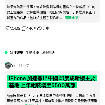
如果你熱愛一件事，你會熱愛到怎樣的程度？一位就讀中三的
巴士鐵路迷，選擇由零開始，把自己的興趣一步步變成真正可
閱讀全文
以運作的作品。他以紙皮親手製作出...
2,425
146
分享
↗
科技娛樂
生活娛樂
城中熱話
Vin
19 小時
iPhone 加速撤出中國 印度成新機主要
基地 上年組裝增至5500萬部
Apple 加速將 iPhone 生產線由中國轉往印度，目標兩年內將
產量最高 50% 移至當地。印度政府推出關稅豁免及稅務優惠延