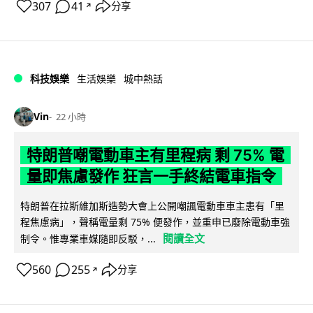
307
41
分享
↗
科技娛樂
生活娛樂
城中熱話
Vin
22 小時
特朗普嘲電動車主有里程病 剩 75% 電
量即焦慮發作 狂言一手終結電車指令
特朗普在拉斯維加斯造勢大會上公開嘲諷電動車車主患有「里
程焦慮病」，聲稱電量剩 75% 便發作，並重申已廢除電動車強
閱讀全文
制令。惟專業車媒隨即反駁，...
560
255
分享
↗