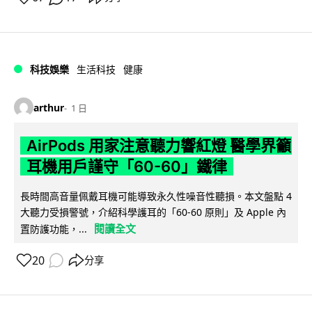
科技娛樂
生活科技
健康
arthur
1 日
AirPods 用家注意聽力響紅燈 醫學界籲
耳機用戶謹守「60-60」鐵律
長時間高音量佩戴耳機可能導致永久性噪音性聽損。本文盤點 4
大聽力受損警號，介紹科學護耳的「60-60 原則」及 Apple 內
閱讀全文
置防護功能，...
20
分享