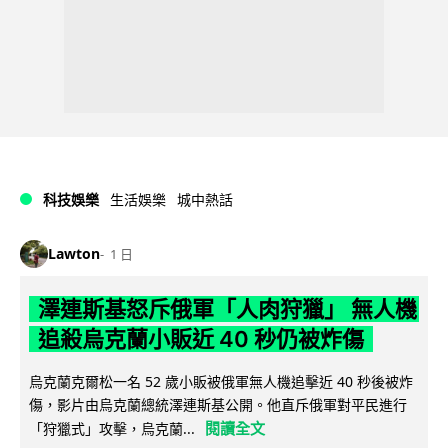
科技娛樂
生活娛樂
城中熱話
Lawton
1 日
澤連斯基怒斥俄軍「人肉狩獵」 無人機
追殺烏克蘭小販近 40 秒仍被炸傷
烏克蘭克爾松一名 52 歲小販被俄軍無人機追擊近 40 秒後被炸
傷，影片由烏克蘭總統澤連斯基公開。他直斥俄軍對平民進行
閱讀全文
「狩獵式」攻擊，烏克蘭...