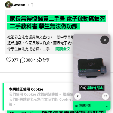
Lawton
1 日
家長無得慳錢買二手書 電子啟動碼鎖死
二手教科書 學生無法做功課
社福界立法會議員陳文宜指，一間中學書單價錢按年加 14.7%
×
遠超通漲，令家長難以負擔。而且電子教材啟動碼這項設計，
閱讀全文
令學生無法完成功課，二手...
977
380
分享
↗
科技娛樂
遊戲情報
本網站正使用 Cookie
我們使用 Cookie 改善網站體驗。 繼續使用
🎵
⛶
我們的網站即表示您同意我們的
Cookie 政
Lawton
1 日
策
。
📖 詳細評測
→