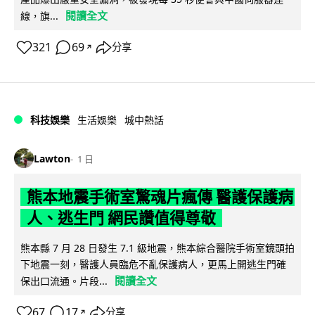
閱讀全文
線，旗...
321
69
分享
↗
科技娛樂
生活娛樂
城中熱話
Lawton
1 日
熊本地震手術室驚魂片瘋傳 醫護保護病
人、逃生門 網民讚值得尊敬
熊本縣 7 月 28 日發生 7.1 級地震，熊本綜合醫院手術室鏡頭拍
下地震一刻，醫護人員臨危不亂保護病人，更馬上開逃生門確
閱讀全文
保出口流通。片段...
67
17
分享
↗