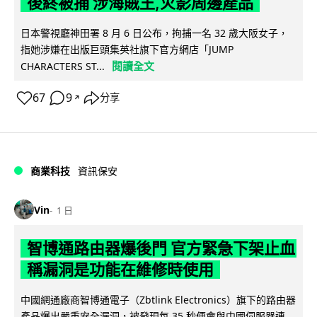
後終被捕 涉海賊王,火影周邊產品
日本警視廳神田署 8 月 6 日公布，拘捕一名 32 歲大阪女子，
指她涉嫌在出版巨頭集英社旗下官方網店「JUMP
閱讀全文
CHARACTERS ST...
67
9
分享
↗
商業科技
資訊保安
Vin
1 日
智博通路由器爆後門 官方緊急下架止血
稱漏洞是功能在維修時使用
中國網通廠商智博通電子（Zbtlink Electronics）旗下的路由器
產品爆出嚴重安全漏洞，被發現每 35 秒便會與中國伺服器連