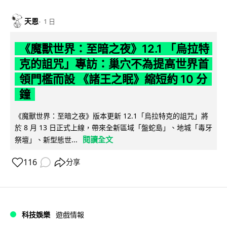
天恩
1 日
《魔獸世界：至暗之夜》12.1 「烏拉特
克的詛咒」專訪：巢穴不為提高世界首
領門檻而設 《諸王之眠》縮短約 10 分
鐘
《魔獸世界：至暗之夜》版本更新 12.1「烏拉特克的詛咒」將
於 8 月 13 日正式上線，帶來全新區域「盤蛇島」、地城「毒牙
閱讀全文
祭壇」、新型態世...
116
分享
科技娛樂
遊戲情報