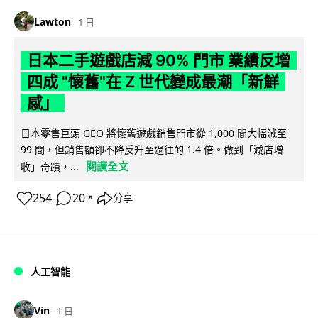
Lawton
1 日
日本二手遊戲店減 90% 門市 業績反增
四成 "懷舊"在 Z 世代變成最潮「新鮮
感」
日本零售巨頭 GEO 將懷舊遊戲銷售門市從 1,000 間大幅減至
99 間，但銷售額卻不降反升至過往的 1.4 倍。做到「減店增
閱讀全文
收」奇蹟，...
254
20
分享
↗
人工智能
Vin
1 日