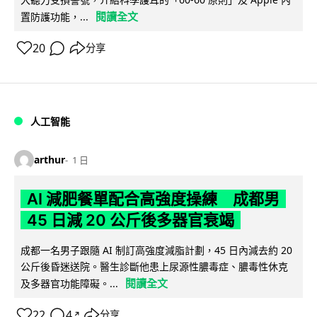
閱讀全文
置防護功能，...
20
分享
人工智能
arthur
1 日
AI 減肥餐單配合高強度操練 成都男
45 日減 20 公斤後多器官衰竭
成都一名男子跟隨 AI 制訂高強度減脂計劃，45 日內減去約 20
公斤後昏迷送院。醫生診斷他患上尿源性膿毒症、膿毒性休克
閱讀全文
及多器官功能障礙。...
22
4
分享
↗