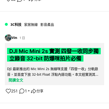
3C科技
家居無線
影音產品
Vin
1 日
DJI Mic Mini 2s 實測 四發一收同步獨
立錄音 32-bit 防爆咪拍片必備
DJI 最新推出的 Mic Mini 2s 無線咪支援「四發一收」分軌錄
音，並首度下放 32-bit Float 浮點內錄功能。本文經實測其...
閱讀全文
251
1
分享
↗