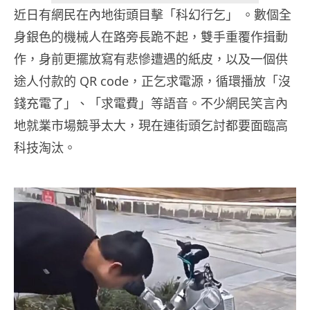
近日有網民在內地街頭目擊「科幻行乞」 。數個全
身銀色的機械人在路旁長跪不起，雙手重覆作揖動
作，身前更擺放寫有悲慘遭遇的紙皮，以及一個供
途人付款的 QR code，正乞求電源，循環播放「沒
錢充電了」、「求電費」等語音。不少網民笑言內
地就業市場競爭太大，現在連街頭乞討都要面臨高
科技淘汰。