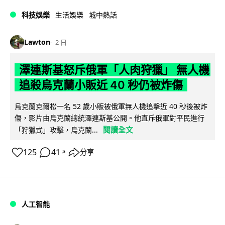
科技娛樂
生活娛樂
城中熱話
Lawton
2 日
澤連斯基怒斥俄軍「人肉狩獵」 無人機
追殺烏克蘭小販近 40 秒仍被炸傷
烏克蘭克爾松一名 52 歲小販被俄軍無人機追擊近 40 秒後被炸
傷，影片由烏克蘭總統澤連斯基公開。他直斥俄軍對平民進行
閱讀全文
「狩獵式」攻擊，烏克蘭...
125
41
分享
↗
人工智能