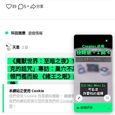
39
5
分享
↗
科技娛樂
遊戲情報
×
天恩
2 日
《魔獸世界：至暗之夜》12.1 「烏拉特
克的詛咒」專訪：巢穴不為提高世界首
領門檻而設 《諸王之眠》縮短約 10 分
鐘
本網站正使用 Cookie
《魔獸世界：至暗之夜》版本更新 12.1「烏拉特克的詛咒」將
我們使用 Cookie 改善網站體驗。 繼續使用
🎵
⛶
我們的網站即表示您同意我們的
Cookie 政
於 8 月 13 日正式上線，帶來全新區域「盤蛇島」、地城「毒牙
策
。
閱讀全文
祭壇」、新型態世...
📖 詳細評測
→