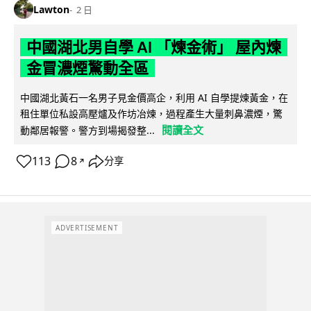
Lawton
2 日
中國湖北男自學 AI 「煉金術」 屋內煉
金冒濃煙驚動全區
中國湖北黃石一名男子見金價高企，利用 AI 自學提煉黃金，在
租住單位私設高壓爐及作坊冶煉，過程產生大量刺鼻濃煙，驚
閱讀全文
動鄰居報警。警方到場揭發整...
113
8
分享
↗
ADVERTISEMENT