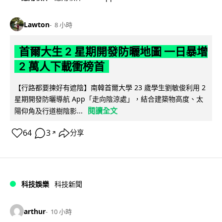
Lawton
8 小時
首爾大生 2 星期開發防曬地圖 一日暴增
2 萬人下載衝榜首
【行路都要揀好有遮陰】南韓首爾大學 23 歲學生劉敏俊利用 2
星期開發防曬導航 App「走向陰涼處」，結合建築物高度、太
閱讀全文
陽仰角及行道樹陰影...
64
3
分享
↗
科技娛樂
科技新聞
arthur
10 小時