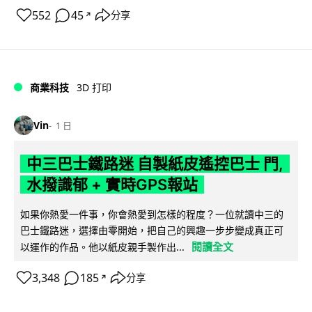
552
45
分享
↗
商業科技
3D 打印
Vin
1 日
中三巴士鐵路迷 自製紙皮遙控巴士 門,
水撥識郁 + 實時GPS報站
如果你熱愛一件事，你會熱愛到怎樣的程度？一位就讀中三的
巴士鐵路迷，選擇由零開始，把自己的興趣一步步變成真正可
閱讀全文
以運作的作品。他以紙皮親手製作出...
3,348
185
分享
↗