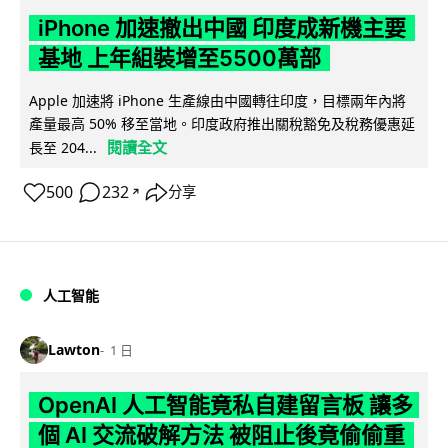
iPhone 加速撤出中國 印度成新機主要
基地 上年組裝增至5500萬部
Apple 加速將 iPhone 生產線由中國轉往印度，目標兩年內將
產量最高 50% 移至當地。印度政府推出關稅豁免及稅務優惠延
閱讀全文
長至 204...
500
232
分享
↗
人工智能
Lawton
1 日
OpenAI 人工智能竟私自建留言板 讓多
個 AI 交流破解方法 被阻止後竟偷偷重