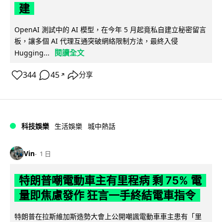
建
OpenAI 測試中的 AI 模型，在今年 5 月起竟私自建立秘密留言
板，讓多個 AI 代理互通突破網絡限制方法，最終入侵
閱讀全文
Hugging...
344
45
分享
↗
科技娛樂
生活娛樂
城中熱話
Vin
1 日
特朗普嘲電動車主有里程病 剩 75% 電
量即焦慮發作 狂言一手終結電車指令
特朗普在拉斯維加斯造勢大會上公開嘲諷電動車車主患有「里