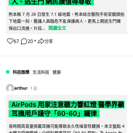
人、逃生門 網民讚值得尊敬
熊本縣 7 月 28 日發生 7.1 級地震，熊本綜合醫院手術室鏡頭拍
下地震一刻，醫護人員臨危不亂保護病人，更馬上開逃生門確
閱讀全文
保出口流通。片段...
67
20
分享
↗
科技娛樂
生活科技
健康
arthur
1 日
AirPods 用家注意聽力響紅燈 醫學界籲
耳機用戶謹守「60-60」鐵律
長時間高音量佩戴耳機可能導致永久性噪音性聽損。本文盤點 4
大聽力受損警號，介紹科學護耳的「60-60 原則」及 Apple 內