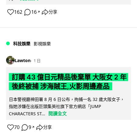
162
16
分享
↗
科技娛樂
影視娛樂
Lawton
1 日
訂購 43 億日元精品後棄單 大阪女 2 年
後終被捕 涉海賊王,火影周邊產品
日本警視廳神田署 8 月 6 日公布，拘捕一名 32 歲大阪女子，
指她涉嫌在出版巨頭集英社旗下官方網店「JUMP
閱讀全文
CHARACTERS ST...
70
9
分享
↗