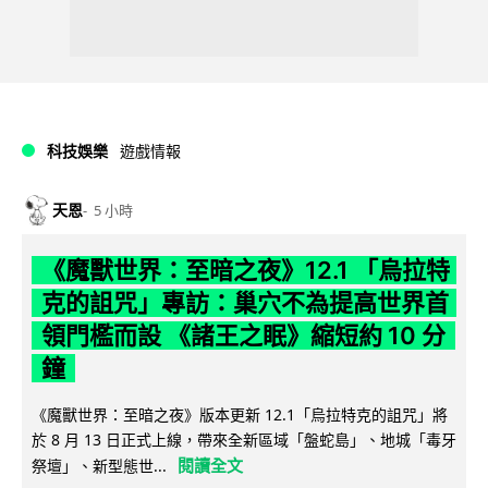
科技娛樂
遊戲情報
天恩
5 小時
《魔獸世界：至暗之夜》12.1 「烏拉特
克的詛咒」專訪：巢穴不為提高世界首
領門檻而設 《諸王之眠》縮短約 10 分
鐘
《魔獸世界：至暗之夜》版本更新 12.1「烏拉特克的詛咒」將
於 8 月 13 日正式上線，帶來全新區域「盤蛇島」、地城「毒牙
閱讀全文
祭壇」、新型態世...