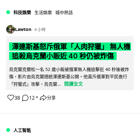
科技娛樂
生活娛樂
城中熱話
Lawton
4 小時
澤連斯基怒斥俄軍「人肉狩獵」 無人機
追殺烏克蘭小販近 40 秒仍被炸傷
烏克蘭克爾松一名 52 歲小販被俄軍無人機追擊近 40 秒後被炸
傷，影片由烏克蘭總統澤連斯基公開。他直斥俄軍對平民進行
閱讀全文
「狩獵式」攻擊，烏克蘭...
38
12
分享
↗
人工智能