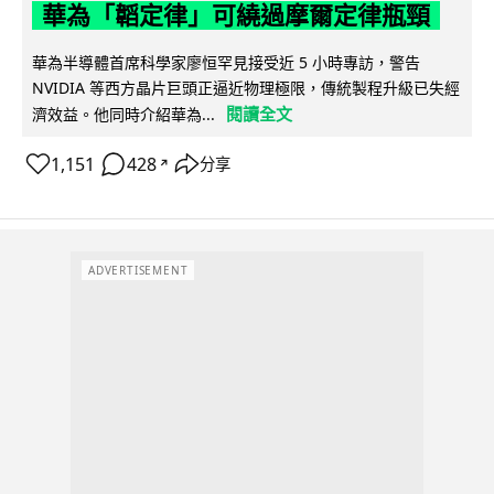
華為「韜定律」可繞過摩爾定律瓶頸
華為半導體首席科學家廖恒罕見接受近 5 小時專訪，警告
NVIDIA 等西方晶片巨頭正逼近物理極限，傳統製程升級已失經
閱讀全文
濟效益。他同時介紹華為...
1,151
428
分享
↗
ADVERTISEMENT