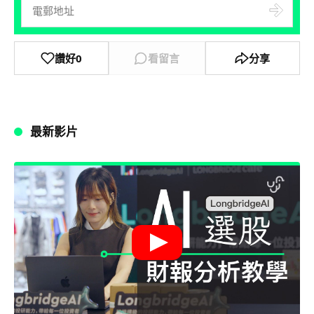
讚好
0
看留言
分享
最新影片