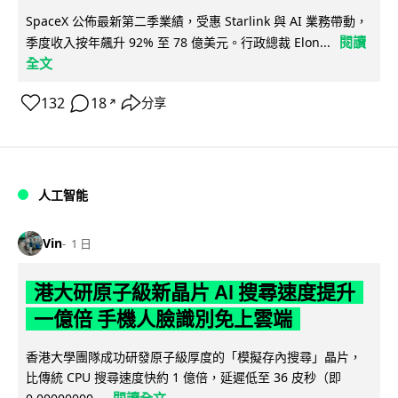
SpaceX 公佈最新第二季業績，受惠 Starlink 與 AI 業務帶動，
閱讀
季度收入按年飆升 92% 至 78 億美元。行政總裁 Elon...
全文
132
18
分享
↗
人工智能
Vin
1 日
港大研原子級新晶片 AI 搜尋速度提升
一億倍 手機人臉識別免上雲端
香港大學團隊成功研發原子級厚度的「模擬存內搜尋」晶片，
比傳統 CPU 搜尋速度快約 1 億倍，延遲低至 36 皮秒（即
閱讀全文