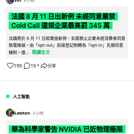
Vin
8 小時
法國 8 月 11 日出新例 未經同意嚴禁
Cold Call 違規企業最高罰 345 萬
法國將於 8 月 11 日起實施新例，全面禁止企業未經消費者同意
致電推銷，由「opt-out」拒接登記制轉為「opt-in」先徵同意
閱讀全文
機制。違...
199
19
分享
↗
人工智能
Lawton
9 小時
華為科學家警告 NVIDIA 已近物理極限