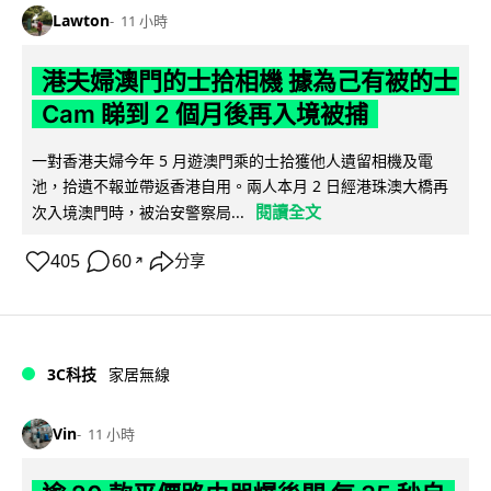
Lawton
11 小時
港夫婦澳門的士拾相機 據為己有被的士
Cam 睇到 2 個月後再入境被捕
一對香港夫婦今年 5 月遊澳門乘的士拾獲他人遺留相機及電
池，拾遺不報並帶返香港自用。兩人本月 2 日經港珠澳大橋再
閱讀全文
次入境澳門時，被治安警察局...
405
60
分享
↗
3C科技
家居無線
Vin
11 小時