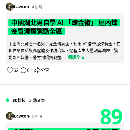
Lawton
4 小時
中國湖北男自學 AI 「煉金術」 屋內煉
金冒濃煙驚動全區
中國湖北黃石一名男子見金價高企，利用 AI 自學提煉黃金，在
租住單位私設高壓爐及作坊冶煉，過程產生大量刺鼻濃煙，驚
閱讀全文
動鄰居報警。警方到場揭發整...
62
6
分享
↗
3C科技
流動音樂
89
Lawton
5 小時