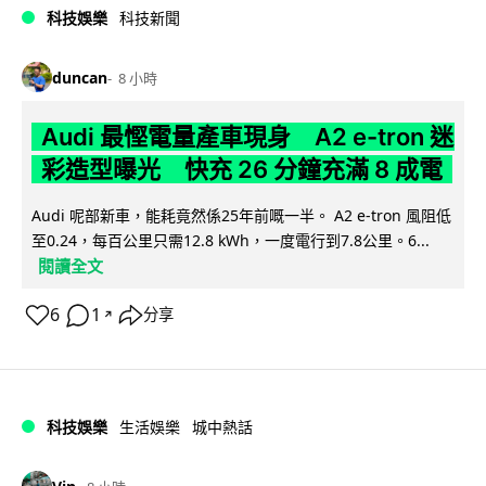
科技娛樂
科技新聞
duncan
8 小時
Audi 最慳電量產車現身 A2 e-tron 迷
彩造型曝光 快充 26 分鐘充滿 8 成電
Audi 呢部新車，能耗竟然係25年前嘅一半。 A2 e-tron 風阻低
至0.24，每百公里只需12.8 kWh，一度電行到7.8公里。6...
閱讀全文
6
1
分享
↗
科技娛樂
生活娛樂
城中熱話