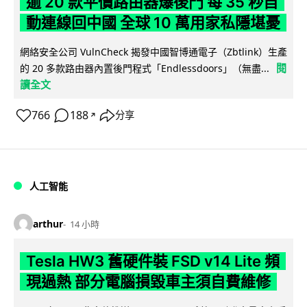
逾 20 款平價路由器爆後門 每 35 秒自
動連線回中國 全球 10 萬用家私隱堪憂
網絡安全公司 VulnCheck 揭發中國智博通電子（Zbtlink）生產
閱
的 20 多款路由器內置後門程式「Endlessdoors」（無盡...
讀全文
766
188
分享
↗
人工智能
arthur
14 小時
Tesla HW3 舊硬件裝 FSD v14 Lite 頻
現過熱 部分電腦損毀車主須自費維修