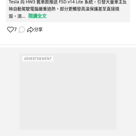
Tesla 向 HW3 舊車款推送 FSD v14 Lite 系統，引發大量車主反
映自動駕駛電腦嚴重過熱，部分更觸發高溫保護甚至直接燒
閱讀全文
毀，須...
7
分享
ADVERTISEMENT