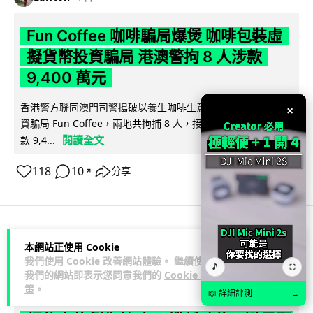
Fun Coffee 咖啡騙局爆煲 咖啡包裝虛
擬貨幣投資騙局 港澳警拘 8 人涉款
9,400 萬元
香港警方聯同澳門司警搗破以養生咖啡生意包裝的虛擬貨幣投
×
資騙局 Fun Coffee，兩地共拘捕 8 人，接獲逾 200 宗舉報，涉
閱讀全文
款 9,4...
118
10
分享
↗
科技娛樂
生活科技
智慧城市
本網站正使用 Cookie
我們使用 Cookie 改善網站體驗。 繼續使用
🎵
⛶
我們的網站即表示您同意我們的
Cookie 政
Lawton
1 日
策
。
📖 詳細評測
→