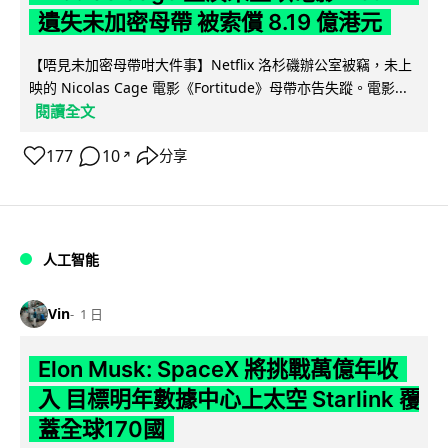
遺失未加密母帶 被索償 8.19 億港元
【唔見未加密母帶咁大件事】Netflix 洛杉磯辦公室被竊，未上
映的 Nicolas Cage 電影《Fortitude》母帶亦告失蹤。電影...
閱讀全文
177
10
分享
↗
人工智能
Vin
1 日
Elon Musk: SpaceX 將挑戰萬億年收
入 目標明年數據中心上太空 Starlink 覆
蓋全球170國