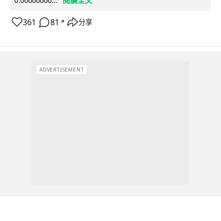
0.00000000...
361
81
分享
↗
ADVERTISEMENT