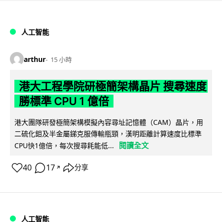
人工智能
arthur
15 小時
港大工程學院研極簡架構晶片 搜尋速度
勝標準 CPU 1 億倍
港大團隊研發極簡架構模擬內容尋址記憶體（CAM）晶片，用
二硫化鉬及半金屬銻克服傳輸瓶頸，漢明距離計算速度比標準
閱讀全文
CPU快1億倍，每次搜尋耗能低...
40
17
分享
↗
人工智能