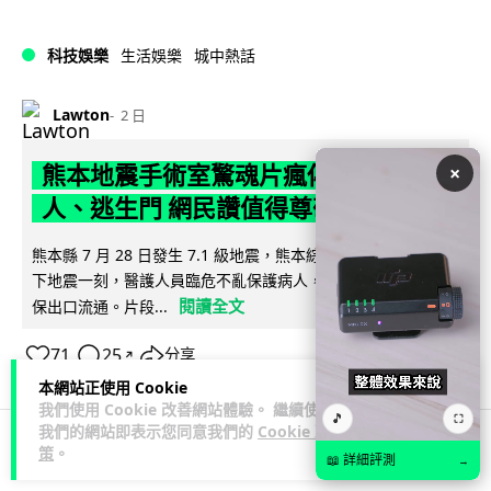
科技娛樂
生活娛樂
城中熱話
Lawton
2 日
×
熊本地震手術室驚魂片瘋傳 醫護保護病
人、逃生門 網民讚值得尊敬
熊本縣 7 月 28 日發生 7.1 級地震，熊本綜合醫院手術室鏡頭拍
下地震一刻，醫護人員臨危不亂保護病人，更馬上開逃生門確
閱讀全文
保出口流通。片段...
71
25
分享
↗
本網站正使用 Cookie
我們使用 Cookie 改善網站體驗。 繼續使用
🎵
⛶
我們的網站即表示您同意我們的
Cookie 政
策
。
📖 詳細評測
→
科技娛樂
生活科技
健康