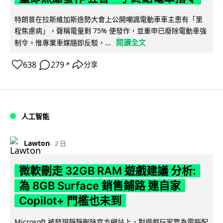
特朗普在拉斯維加斯造勢大會上公開嘲諷電動車車主患有「里
程焦慮病」，聲稱電量剩 75% 便發作，並重申已廢除電動車強
閱讀全文
制令。惟專業車媒隨即反駁，...
638
279
分享
↗
人工智能
Lawton
2 日
微軟刪走 32GB RAM 遊戲建議 分析:
為 8GB Surface 銷售鋪路 連自家
Copilot+ 門檻也未到
Microsoft 被發現靜靜刪除官方網站上，對遊戲玩家要為電腦配