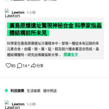
Lawton
3 小時
廣島原爆遺址驚現神秘合金 科學家指晶
體結構前所未見
科學家在廣島原爆遺址沙灘樣本中，發現一種從未有記錄的多
元素合金，由鐵、鉻、鎳、錳、鉬及鋁六種金屬混合而成，晶
閱讀全文
體結構獨特。研究由佛羅倫斯大學...
85
14
分享
↗
科技娛樂
生活娛樂
城中熱話
Lawton
5 小時