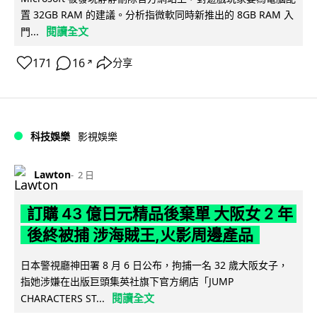
置 32GB RAM 的建議。分析指微軟同時新推出的 8GB RAM 入
閱讀全文
門...
171
16
分享
↗
科技娛樂
影視娛樂
Lawton
2 日
訂購 43 億日元精品後棄單 大阪女 2 年
後終被捕 涉海賊王,火影周邊產品
日本警視廳神田署 8 月 6 日公布，拘捕一名 32 歲大阪女子，
指她涉嫌在出版巨頭集英社旗下官方網店「JUMP
閱讀全文
CHARACTERS ST...