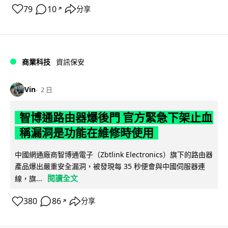
79
10
分享
↗
商業科技
資訊保安
Vin
2 日
智博通路由器爆後門 官方緊急下架止血
稱漏洞是功能在維修時使用
中國網通廠商智博通電子（Zbtlink Electronics）旗下的路由器
產品爆出嚴重安全漏洞，被發現每 35 秒便會與中國伺服器連
閱讀全文
線，旗...
380
86
分享
↗