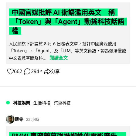
中國官媒批評 AI 術語濫用英文 稱
「Token」與「Agent」動搖科技話語
權
人民網旗下評論於 8 月 6 日發表文章，批評中國廣泛使用
「Token」、「Agent」及「LLM」等英文術語，認為做法侵蝕
閱讀全文
中文表意空間及科...
662
294
分享
↗
科技娛樂
生活科技
汽車科技
藍骨
22 小時
BMW 車廂熒幕強推蜘蛛俠電影廣告