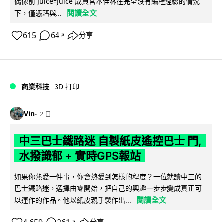
偶像前 Juice=Juice 成員宮本佳林在完全沒有編程經驗的情況
閱讀全文
下，僅憑藉與...
615
64
分享
↗
商業科技
3D 打印
Vin
2 日
中三巴士鐵路迷 自製紙皮遙控巴士 門,
水撥識郁 + 實時GPS報站
如果你熱愛一件事，你會熱愛到怎樣的程度？一位就讀中三的
巴士鐵路迷，選擇由零開始，把自己的興趣一步步變成真正可
閱讀全文
以運作的作品。他以紙皮親手製作出...
↗