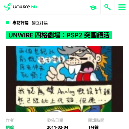
WWDC 2026
GenAI 與雲端科技專區
ERP 與商業 AI
UNWIRE 四格劇場：PSP2 突圍絕活
專訪評論
獨立評論
UNWIRE 四格劇場：PSP2 突圍絕活
作者
發佈日期
閱讀時間
2011-02-04
肥倫
1分鐘