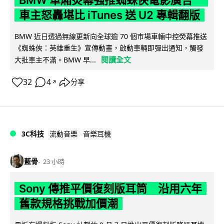
車主怒轟堪比 iTunes 送 U2 專輯翻版
BMW 近日透過無線更新向全球逾 70 個市場車輛中控熒幕推送
《蜘蛛俠：英雄重生》宣傳動畫，啟動車輛即彈出通知，觸發
閱讀全文
大批車主不滿。BMW 早...
32
4
分享
↗
3C科技
流動音樂
音樂耳機
藍骨
23 小時
Sony 傳推平價復刻版耳筒 沿用六年
舊款規格挑戰加價潮