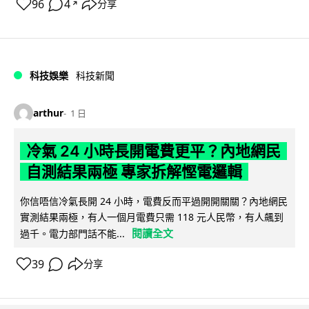
96
4
分享
↗
科技娛樂
科技新聞
arthur
1 日
冷氣 24 小時長開電費更平？內地網民
自測結果兩極 專家拆解慳電邏輯
你信唔信冷氣長開 24 小時，電費反而平過開開關關？內地網民
實測結果兩極，有人一個月電費只需 118 元人民幣，有人飆到
閱讀全文
過千。電力部門話不能...
39
分享