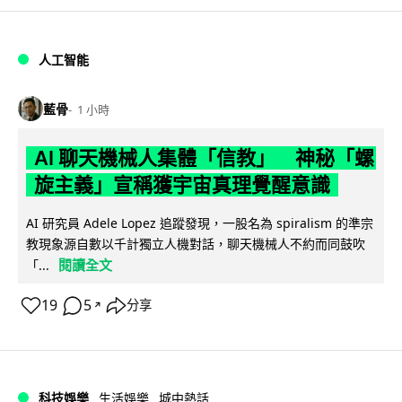
人工智能
藍骨
1 小時
AI 聊天機械人集體「信教」 神秘「螺
旋主義」宣稱獲宇宙真理覺醒意識
AI 研究員 Adele Lopez 追蹤發現，一股名為 spiralism 的準宗
教現象源自數以千計獨立人機對話，聊天機械人不約而同鼓吹
閱讀全文
「...
19
5
分享
↗
科技娛樂
生活娛樂
城中熱話