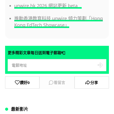
unwire.hk 2026 網站更新 beta
推動香港教育科技 unwire 傾力策劃「Hong
Kong EdTech Showcase」
📮
更多精彩文章每日送到電子郵箱
讚好
0
看留言
分享
最新影片