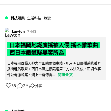
科技娛樂
生活科技
旅遊
Lawton
7 小時
日本福岡地鐵廣播被入侵 播不雅歌曲
西日本鐵道疑黑客所為
日本福岡西鐵天神大牟田線兩個車站，8 月 4 日廣播系統離奇
播出粗俗歌聲，西日本鐵道懷疑遭第三方非法入侵，正調查事
閱讀全文
件並考慮報案。網上一度傳言...
36
2
分享
↗