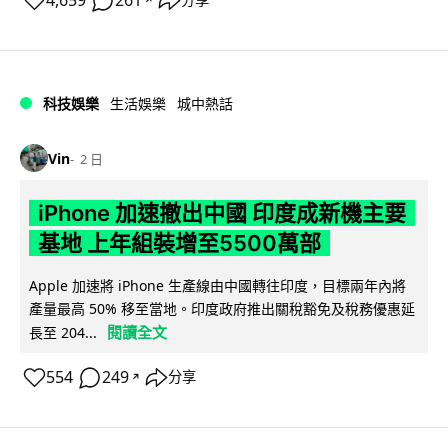
4,659
261
分享
科技娛樂
生活娛樂
城中熱話
Vin
2 日
iPhone 加速撤出中國 印度成新機主要
基地 上年組裝增至5500萬部
Apple 加速將 iPhone 生產線由中國轉往印度，目標兩年內將
產量最高 50% 移至當地。印度政府推出關稅豁免及稅務優惠延
閱讀全文
長至 204...
554
249
分享
↗