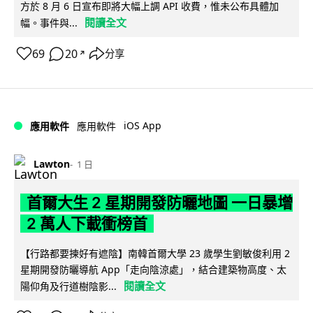
方於 8 月 6 日宣布即將大幅上調 API 收費，惟未公布具體加
閱讀全文
幅。事件與...
69
20
分享
↗
iOS App
應用軟件
應用軟件
Lawton
1 日
首爾大生 2 星期開發防曬地圖 一日暴增
2 萬人下載衝榜首
【行路都要揀好有遮陰】南韓首爾大學 23 歲學生劉敏俊利用 2
星期開發防曬導航 App「走向陰涼處」，結合建築物高度、太
閱讀全文
陽仰角及行道樹陰影...