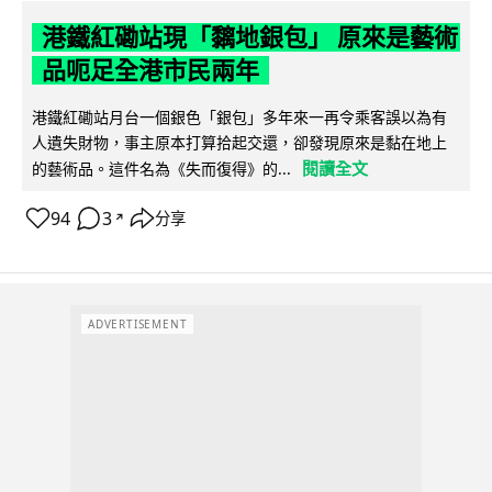
港鐵紅磡站現「黐地銀包」 原來是藝術
品呃足全港市民兩年
港鐵紅磡站月台一個銀色「銀包」多年來一再令乘客誤以為有
人遺失財物，事主原本打算拾起交還，卻發現原來是黏在地上
閱讀全文
的藝術品。這件名為《失而復得》的...
94
3
分享
↗
ADVERTISEMENT