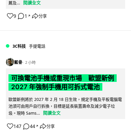
閱讀全文
薦及...
9
1
分享
↗
3C科技
手提電話
藍骨
2 小時
可換電池手機或重現市場 歐盟新例
2027 年強制手機用可拆式電池
歐盟新例將於 2027 年 2 月 18 日生效，規定手機及平板電腦電
池須可由用戶自行拆換，目標是延長裝置壽命及減少電子垃
閱讀全文
圾。現時 Sams...
147
44
分享
↗