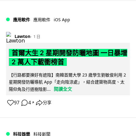
iOS App
應用軟件
應用軟件
Lawton
1 日
首爾大生 2 星期開發防曬地圖 一日暴增
2 萬人下載衝榜首
【行路都要揀好有遮陰】南韓首爾大學 23 歲學生劉敏俊利用 2
星期開發防曬導航 App「走向陰涼處」，結合建築物高度、太
閱讀全文
陽仰角及行道樹陰影...
97
4
分享
↗
科技娛樂
科技新聞