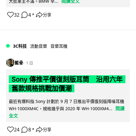
閱讀全文
大批車主不滿。BMW 早...
32
4
分享
↗
3C科技
流動音樂
音樂耳機
藍骨
1 日
Sony 傳推平價復刻版耳筒 沿用六年
舊款規格挑戰加價潮
最近有爆料指 Sony 計劃於 9 月 7 日推出平價復刻版降噪耳機
閱讀
WH-1000XM4C，規格幾乎與 2020 年 WH-1000XM4...
全文
24
8
分享
↗