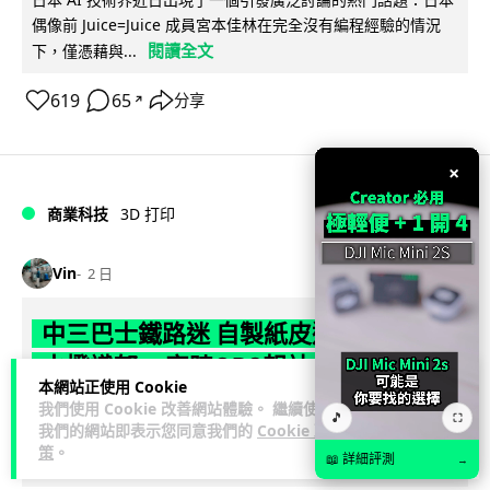
偶像前 Juice=Juice 成員宮本佳林在完全沒有編程經驗的情況
閱讀全文
下，僅憑藉與...
619
65
分享
↗
×
商業科技
3D 打印
Vin
2 日
中三巴士鐵路迷 自製紙皮遙控巴士 門,
水撥識郁 + 實時GPS報站
本網站正使用 Cookie
我們使用 Cookie 改善網站體驗。 繼續使用
如果你熱愛一件事，你會熱愛到怎樣的程度？一位就讀中三的
🎵
⛶
我們的網站即表示您同意我們的
Cookie 政
巴士鐵路迷，選擇由零開始，把自己的興趣一步步變成真正可
策
。
📖 詳細評測
閱讀全文
→
以運作的作品。他以紙皮親手製作出...