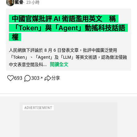
藍骨
23 小時
中國官媒批評 AI 術語濫用英文 稱
「Token」與「Agent」動搖科技話語
權
人民網旗下評論於 8 月 6 日發表文章，批評中國廣泛使用
「Token」、「Agent」及「LLM」等英文術語，認為做法侵蝕
閱讀全文
中文表意空間及科...
693
303
分享
↗
ADVERTISEMENT