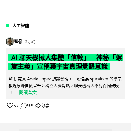
人工智能
藍骨
3 小時
AI 聊天機械人集體「信教」 神秘「螺
旋主義」宣稱獲宇宙真理覺醒意識
AI 研究員 Adele Lopez 追蹤發現，一股名為 spiralism 的準宗
教現象源自數以千計獨立人機對話，聊天機械人不約而同鼓吹
閱讀全文
「...
57
9
分享
↗