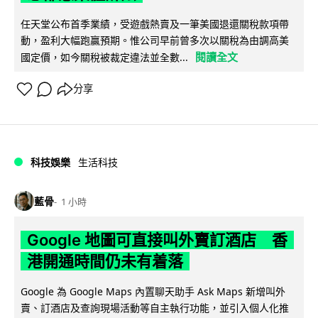
任天堂公布首季業績，受遊戲熱賣及一筆美國退還關稅款項帶
動，盈利大幅跑贏預期。惟公司早前曾多次以關稅為由調高美
閱讀全文
國定價，如今關稅被裁定違法並全數...
分享
科技娛樂
生活科技
藍骨
1 小時
Google 地圖可直接叫外賣訂酒店 香
港開通時間仍未有着落
Google 為 Google Maps 內置聊天助手 Ask Maps 新增叫外
賣、訂酒店及查詢現場活動等自主執行功能，並引入個人化推