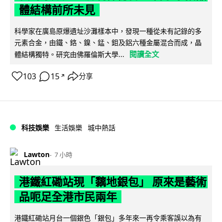
體結構前所未見
科學家在廣島原爆遺址沙灘樣本中，發現一種從未有記錄的多
元素合金，由鐵、鉻、鎳、錳、鉬及鋁六種金屬混合而成，晶
閱讀全文
體結構獨特。研究由佛羅倫斯大學...
103
15
分享
↗
科技娛樂
生活娛樂
城中熱話
Lawton
7 小時
港鐵紅磡站現「黐地銀包」 原來是藝術
品呃足全港市民兩年
港鐵紅磡站月台一個銀色「銀包」多年來一再令乘客誤以為有