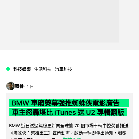
科技娛樂
生活科技
汽車科技
藍骨
1 日
BMW 車廂熒幕強推蜘蛛俠電影廣告
車主怒轟堪比 iTunes 送 U2 專輯翻版
BMW 近日透過無線更新向全球逾 70 個市場車輛中控熒幕推送
《蜘蛛俠：英雄重生》宣傳動畫，啟動車輛即彈出通知，觸發