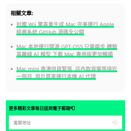
相關文章:
封塵 Wii 驚喜重生成 Mac 完美運行 Apple
經典系統 GitHub 源碼全公開
Mac 本地運行開源 GPT‑OSS 只需兩步 體驗
真離線 AI 模型 下載 Mac 專用版更加暢順
Mac mini 香港供貨緊張 店內取貨需等接近
一個月 用戶買來運行本機 AI 代理
📮
更多精彩文章每日送到電子郵箱