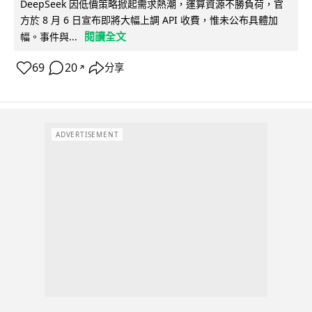
DeepSeek 因低價策略掀起需求熱潮，運算資源不勝負荷，官
方於 8 月 6 日宣布即將大幅上調 API 收費，惟未公布具體加
閱讀全文
幅。事件與...
69
20
分享
↗
ADVERTISEMENT