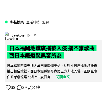
科技娛樂
生活科技
旅遊
Lawton
10 小時
日本福岡地鐵廣播被入侵 播不雅歌曲
西日本鐵道疑黑客所為
日本福岡西鐵天神大牟田線兩個車站，8 月 4 日廣播系統離奇
播出粗俗歌聲，西日本鐵道懷疑遭第三方非法入侵，正調查事
閱讀全文
件並考慮報案。網上一度傳言...
38
2
分享
↗