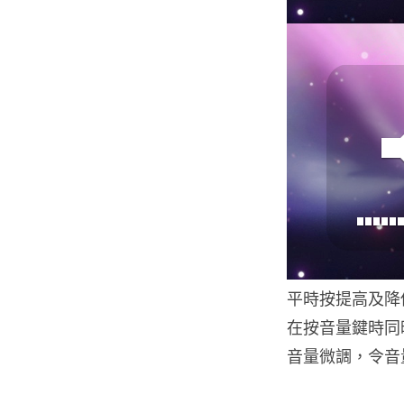
平時按提高及降
在按音量鍵時同時按
音量微調，令音量