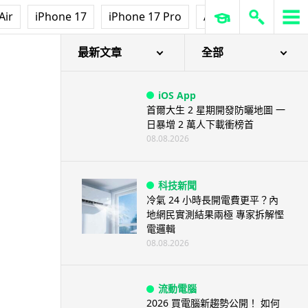
Air
iPhone 17
iPhone 17 Pro
AirPods Pro 3
Ap
最新文章
全部
iOS App
首爾大生 2 星期開發防曬地圖 一
日暴增 2 萬人下載衝榜首
08.08.2026
科技新聞
冷氣 24 小時長開電費更平？內
地網民實測結果兩極 專家拆解慳
電邏輯
08.08.2026
流動電腦
2026 買電腦新趨勢公開！ 如何