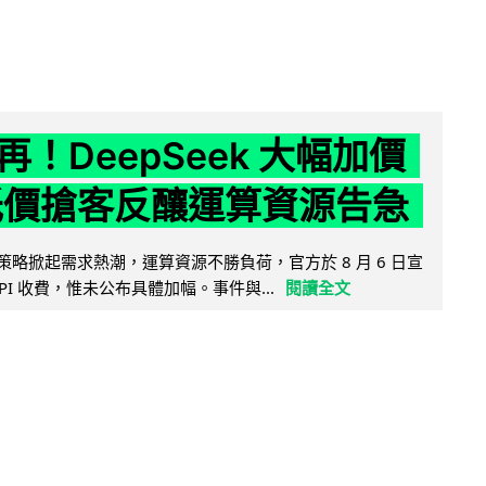
！DeepSeek 大幅加價
低價搶客反釀運算資源告急
因低價策略掀起需求熱潮，運算資源不勝負荷，官方於 8 月 6 日宣
PI 收費，惟未公布具體加幅。事件與...
閱讀全文