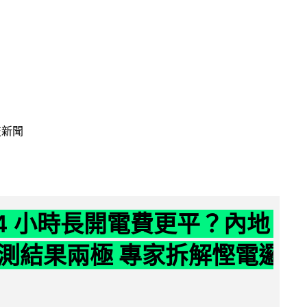
技新聞
24 小時長開電費更平？內地
測結果兩極 專家拆解慳電邏