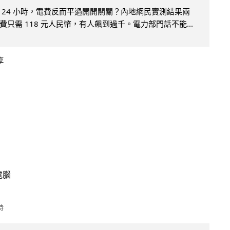
 24 小時，電費反而平過開開關關？內地網民實測結果兩
只需 118 元人民幣，有人飆到過千。電力部門話不能...
享
電腦
時