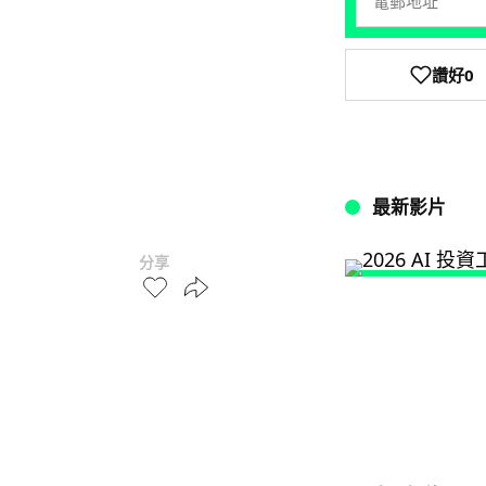
讚好
0
最新影片
分享