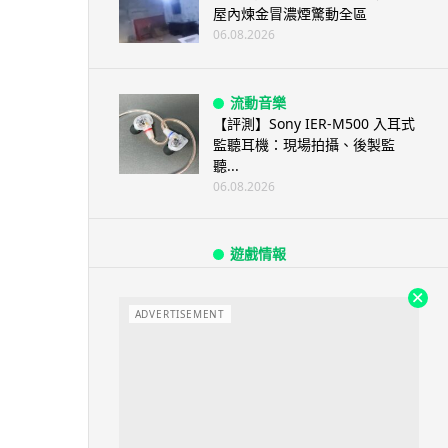
屋內煉金冒濃煙驚動全區
06.08.2026
流動音樂
【評測】Sony IER-M500 入耳式
監聽耳機：現場拍攝、後製監
聽...
06.08.2026
遊戲情報
《魔獸世界：至暗之夜》12.1
「烏拉特克的詛咒」專訪：巢穴
不為提高世...
ADVERTISEMENT
06.08.2026
遊戲情報
日本二手遊戲店減 90% 門市 業
績反增四成 “懷...