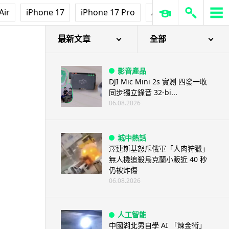
Air
iPhone 17
iPhone 17 Pro
AirPods Pro 3
Ap
最新文章
全部
影音產品
DJI Mic Mini 2s 實測 四發一收
同步獨立錄音 32-bi...
06.08.2026
城中熱話
澤連斯基怒斥俄軍「人肉狩獵」
無人機追殺烏克蘭小販近 40 秒
仍被炸傷
06.08.2026
人工智能
中國湖北男自學 AI 「煉金術」