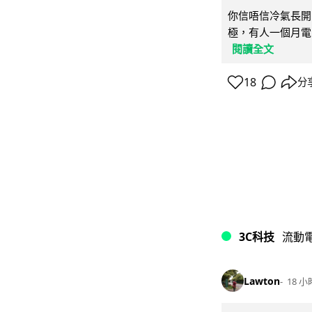
你信唔信冷氣長開
極，有人一個月電費
閱讀全文
18
分
3C科技
流動
Lawton
18 小