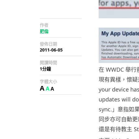
作者
肥倫
發佈日期
2011-06-05
閱讀時間
1分鐘
在 WWDC 舉
現有異樣，懷疑是 
字體大小
A
A
A
your device ha
updates will d
sync.」意指
同步亦可自動更
還是有待教主 Ste