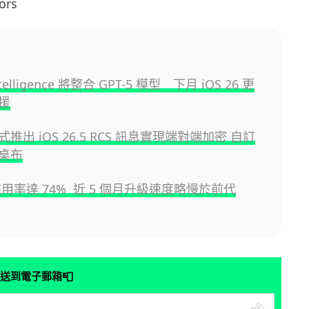
rs
ntelligence 將整合 GPT-5 模型 下月 iOS 26 更
援
正式推出 iOS 26.5 RCS 訊息實現端對端加密 自訂
桌布
6 採用率達 74% 近 5 個月升級速度略慢於前代
📮
送到電子郵箱