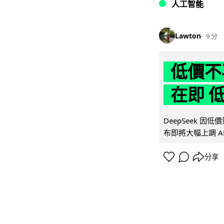
人工智能
Lawton
9 分
低價不再
在即 
DeepSeek 
布即將大幅上調 A
分享