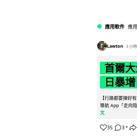
應用軟件
應
Lawton
3 小時
首爾大
日暴增
【行路都要揀好有遮
導航 App「走向
文
35
3
↗