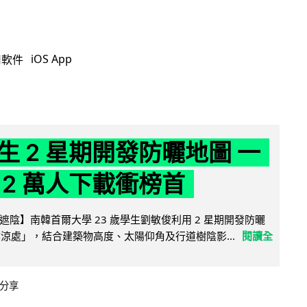
iOS App
用軟件
生 2 星期開發防曬地圖 一
 2 萬人下載衝榜首
陰】南韓首爾大學 23 歲學生劉敏俊利用 2 星期開發防曬
陰涼處」，結合建築物高度、太陽仰角及行道樹陰影...
閱讀全
分享