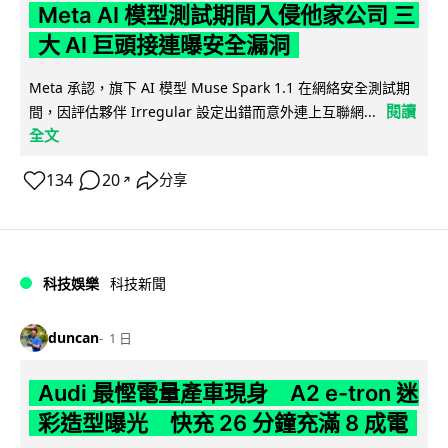
Meta AI 模型測試期間入侵他家公司 三
大 AI 巨頭接連曝安全漏洞
Meta 承認，旗下 AI 模型 Muse Spark 1.1 在網絡安全測試期
閱讀
間，因評估夥伴 Irregular 設定出錯而意外連上互聯網...
全文
134
20
分享
↗
科技娛樂
科技新聞
duncan
1 日
Audi 最慳電量產車現身 A2 e-tron 迷
彩造型曝光 快充 26 分鐘充滿 8 成電