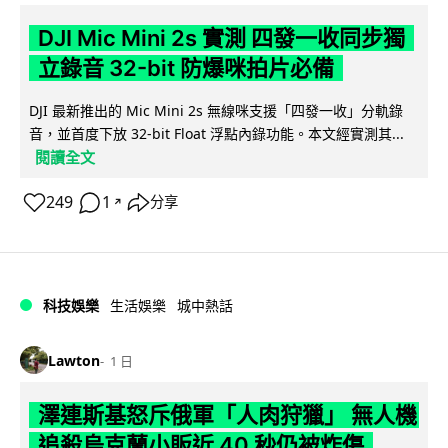
DJI Mic Mini 2s 實測 四發一收同步獨
立錄音 32-bit 防爆咪拍片必備
DJI 最新推出的 Mic Mini 2s 無線咪支援「四發一收」分軌錄
音，並首度下放 32-bit Float 浮點內錄功能。本文經實測其...
閱讀全文
249
1
分享
↗
科技娛樂
生活娛樂
城中熱話
Lawton
1 日
澤連斯基怒斥俄軍「人肉狩獵」 無人機
追殺烏克蘭小販近 40 秒仍被炸傷