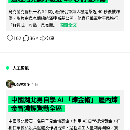
烏克蘭克爾松一名 52 歲小販被俄軍無人機追擊近 40 秒後被炸
傷，影片由烏克蘭總統澤連斯基公開。他直斥俄軍對平民進行
閱讀全文
「狩獵式」攻擊，烏克蘭...
102
36
分享
↗
人工智能
Lawton
1 日
中國湖北男自學 AI 「煉金術」 屋內煉
金冒濃煙驚動全區
中國湖北黃石一名男子見金價高企，利用 AI 自學提煉黃金，在
租住單位私設高壓爐及作坊冶煉，過程產生大量刺鼻濃煙，驚