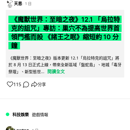
天恩
1 日
《魔獸世界：至暗之夜》12.1 「烏拉特
克的詛咒」專訪：巢穴不為提高世界首
領門檻而設 《諸王之眠》縮短約 10 分
鐘
《魔獸世界：至暗之夜》版本更新 12.1「烏拉特克的詛咒」將
於 8 月 13 日正式上線，帶來全新區域「盤蛇島」、地城「毒牙
閱讀全文
祭壇」、新型態世...
115
分享
科技娛樂
遊戲情報