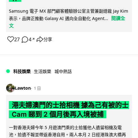
Samsung 電子 MX 部門顧客體驗辦公室主管兼副總裁 Jay Kim
閱讀全
表示，品牌正推動 Galaxy AI 邁向全自動化 Agent...
文
27
4
分享
↗
科技娛樂
生活娛樂
城中熱話
Lawton
1 日
港夫婦澳門的士拾相機 據為己有被的士
Cam 睇到 2 個月後再入境被捕
一對香港夫婦今年 5 月遊澳門乘的士拾獲他人遺留相機及電
池，拾遺不報並帶返香港自用。兩人本月 2 日經港珠澳大橋再