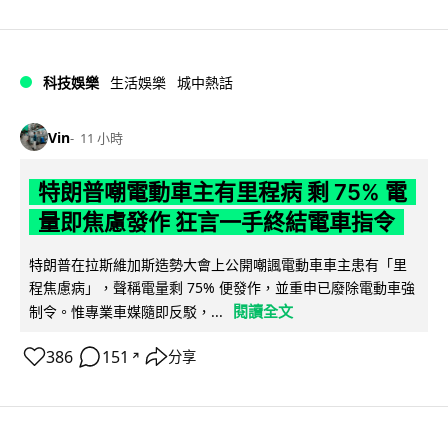
科技娛樂
生活娛樂
城中熱話
Vin
11 小時
特朗普嘲電動車主有里程病 剩 75% 電
量即焦慮發作 狂言一手終結電車指令
特朗普在拉斯維加斯造勢大會上公開嘲諷電動車車主患有「里
程焦慮病」，聲稱電量剩 75% 便發作，並重申已廢除電動車強
閱讀全文
制令。惟專業車媒隨即反駁，...
386
151
分享
↗