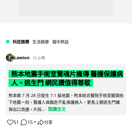
科技娛樂
生活娛樂
城中熱話
Lawton
12 小時
熊本地震手術室驚魂片瘋傳 醫護保護病
人、逃生門 網民讚值得尊敬
熊本縣 7 月 28 日發生 7.1 級地震，熊本綜合醫院手術室鏡頭拍
下地震一刻，醫護人員臨危不亂保護病人，更馬上開逃生門確
閱讀全文
保出口流通。片段...
51
15
分享
↗