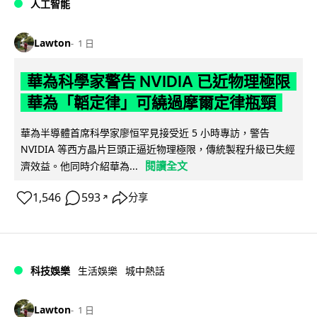
人工智能
Lawton
1 日
華為科學家警告 NVIDIA 已近物理極限
華為「韜定律」可繞過摩爾定律瓶頸
華為半導體首席科學家廖恒罕見接受近 5 小時專訪，警告
NVIDIA 等西方晶片巨頭正逼近物理極限，傳統製程升級已失經
閱讀全文
濟效益。他同時介紹華為...
1,546
593
分享
↗
科技娛樂
生活娛樂
城中熱話
Lawton
1 日