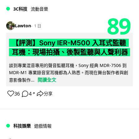
3C科技
流動音樂
89
Lawton
1 日
【評測】Sony IER-M500 入耳式監聽
耳機：現場拍攝、後製監聽與人聲利器
談到專業混音專用的聲音監聽耳機，Sony 經典 MDR-7506 到
MDR-M1 專業錄音室耳機都為人熟悉。而現在舞台製作者與創
閱讀全文
意影像製作...
36
4
分享
↗
科技娛樂
遊戲情報