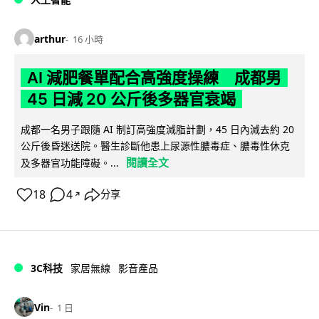
arthur
16 小時
AI 減肥餐單配合高強度操練 成都男
45 日減 20 公斤後多器官衰竭
成都一名男子跟隨 AI 制訂高強度減脂計劃，45 日內減去約 20
公斤後昏迷送院。醫生診斷他患上尿源性膿毒症、膿毒性休克
閱讀全文
及多器官功能障礙。...
18
4
分享
↗
3C科技
家居無線
影音產品
Vin
1 日