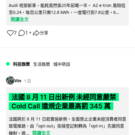
Audi 呢部新車，能耗竟然係25年前嘅一半。 A2 e-tron 風阻低
至0.24，每百公里只需12.8 kWh，一度電行到7.8公里。6...
閱讀全文
7
1
分享
↗
科技娛樂
生活娛樂
城中熱話
Vin
1 日
法國 8 月 11 日出新例 未經同意嚴禁
Cold Call 違規企業最高罰 345 萬
法國將於 8 月 11 日起實施新例，全面禁止企業未經消費者同意
致電推銷，由「opt-out」拒接登記制轉為「opt-in」先徵同意
閱讀全文
機制。違...