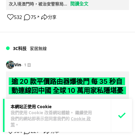
閱讀全文
次入境澳門時，被治安警察局...
532
75
分享
↗
3C科技
家居無線
Vin
1 日
逾 20 款平價路由器爆後門 每 35 秒自
動連線回中國 全球 10 萬用家私隱堪憂
網絡安全公司 VulnCheck 揭發中國智博通電子（Zbtlink）生產
本網站正使用 Cookie
閱
的 20 多款路由器內置後門程式「Endlessdoors」（無盡...
我們使用 Cookie 改善網站體驗。 繼續使用
讀全文
我們的網站即表示您同意我們的
Cookie 政
策
。
964
221
分享
↗