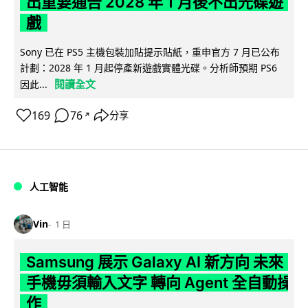
出重要通告 2028 年 1 月後不出光碟遊
戲
Sony 已在 PS5 主機包裝加貼提示貼紙，重申官方 7 月已公布
計劃：2028 年 1 月起停產新遊戲實體光碟。分析師預期 PS6
閱讀全文
因此...
169
76
分享
↗
人工智能
Vin
1 日
Samsung 展示 Galaxy AI 新方向 未來
手機毋須輸入文字 轉向 Agent 全自動操
作