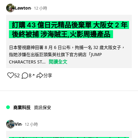
Lawton
12 小時
訂購 43 億日元精品後棄單 大阪女 2 年
後終被捕 涉海賊王,火影周邊產品
日本警視廳神田署 8 月 6 日公布，拘捕一名 32 歲大阪女子，
指她涉嫌在出版巨頭集英社旗下官方網店「JUMP
閱讀全文
CHARACTERS ST...
52
8
分享
↗
商業科技
資訊保安
Vin
12 小時