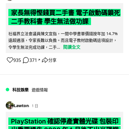
家長無得慳錢買二手書 電子啟動碼鎖死
二手教科書 學生無法做功課
社福界立法會議員陳文宜指，一間中學書單價錢按年加 14.7%
遠超通漲，令家長難以負擔。而且電子教材啟動碼這項設計，
閱讀全文
令學生無法完成功課，二手...
935
371
分享
↗
科技娛樂
遊戲情報
Lawton
1 日
PlayStation 確認停產實體光碟 包裝印