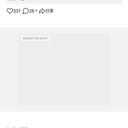
331
26
分享
↗
ADVERTISEMENT