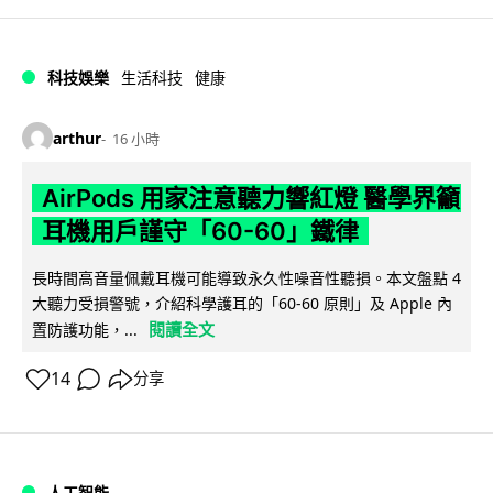
科技娛樂
生活科技
健康
arthur
16 小時
AirPods 用家注意聽力響紅燈 醫學界籲
耳機用戶謹守「60-60」鐵律
長時間高音量佩戴耳機可能導致永久性噪音性聽損。本文盤點 4
大聽力受損警號，介紹科學護耳的「60-60 原則」及 Apple 內
閱讀全文
置防護功能，...
14
分享
人工智能