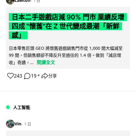
Lawton
1 日
日本二手遊戲店減 90% 門市 業績反增
四成 "懷舊"在 Z 世代變成最潮「新鮮
感」
日本零售巨頭 GEO 將懷舊遊戲銷售門市從 1,000 間大幅減至
99 間，但銷售額卻不降反升至過往的 1.4 倍。做到「減店增
閱讀全文
收」奇蹟，...
243
19
分享
↗
人工智能
Vin
1 日