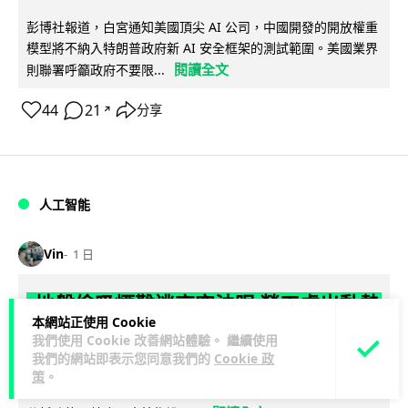
彭博社報道，白宮通知美國頂尖 AI 公司，中國開發的開放權重
模型將不納入特朗普政府新 AI 安全框架的測試範圍。美國業界
閱讀全文
則聯署呼籲政府不要限...
44
21
分享
↗
人工智能
Vin
1 日
地盤偷吸煙難逃高空法眼 勞工處出動熱
本網站正使用 Cookie
感無人機 擬加 AI 人臉識別精準執法
我們使用 Cookie 改善網站體驗。 繼續使用
我們的網站即表示您同意我們的
Cookie 政
勞工處投入配備熱感應鏡頭的小型無人機進行高空巡邏以打擊
策
。
地盤違例吸煙，並正研究於未來一年內引入 AI 人臉識別與行為