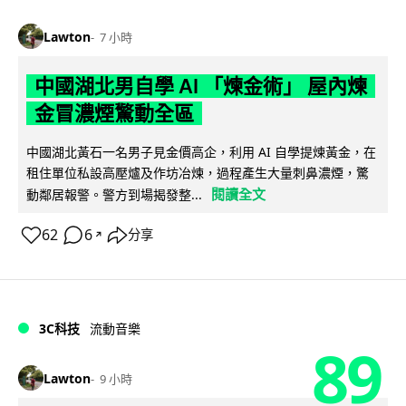
Lawton
7 小時
中國湖北男自學 AI 「煉金術」 屋內煉
金冒濃煙驚動全區
中國湖北黃石一名男子見金價高企，利用 AI 自學提煉黃金，在
租住單位私設高壓爐及作坊冶煉，過程產生大量刺鼻濃煙，驚
閱讀全文
動鄰居報警。警方到場揭發整...
62
6
分享
↗
3C科技
流動音樂
89
Lawton
9 小時