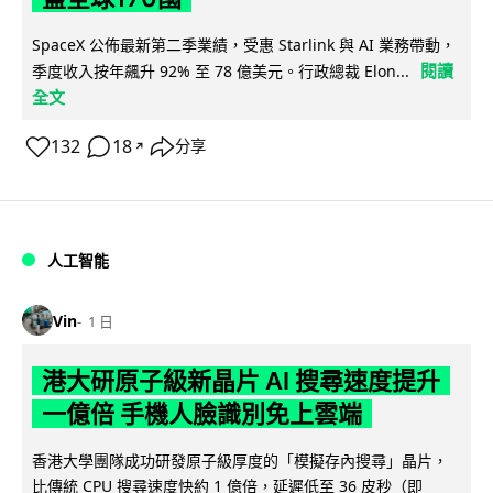
SpaceX 公佈最新第二季業績，受惠 Starlink 與 AI 業務帶動，
閱讀
季度收入按年飆升 92% 至 78 億美元。行政總裁 Elon...
全文
132
18
分享
↗
人工智能
Vin
1 日
港大研原子級新晶片 AI 搜尋速度提升
一億倍 手機人臉識別免上雲端
香港大學團隊成功研發原子級厚度的「模擬存內搜尋」晶片，
比傳統 CPU 搜尋速度快約 1 億倍，延遲低至 36 皮秒（即