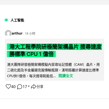
人工智能
arthur
18 小時
港大工程學院研極簡架構晶片 搜尋速度
勝標準 CPU 1 億倍
港大團隊研發極簡架構模擬內容尋址記憶體（CAM）晶片，用
二硫化鉬及半金屬銻克服傳輸瓶頸，漢明距離計算速度比標準
閱讀全文
CPU快1億倍，每次搜尋耗能低...
40
17
分享
↗