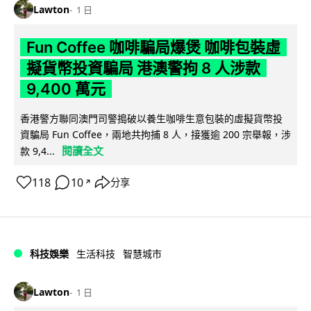
Lawton
1 日
Fun Coffee 咖啡騙局爆煲 咖啡包裝虛
擬貨幣投資騙局 港澳警拘 8 人涉款
9,400 萬元
香港警方聯同澳門司警搗破以養生咖啡生意包裝的虛擬貨幣投
資騙局 Fun Coffee，兩地共拘捕 8 人，接獲逾 200 宗舉報，涉
閱讀全文
款 9,4...
118
10
分享
↗
科技娛樂
生活科技
智慧城市
Lawton
1 日