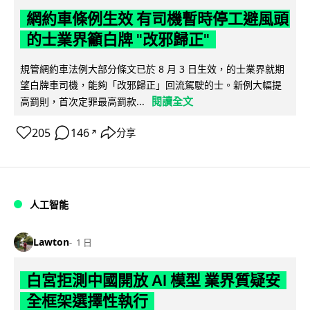
網約車條例生效 有司機暫時停工避風頭
的士業界籲白牌 "改邪歸正"
規管網約車法例大部分條文已於 8 月 3 日生效，的士業界就期
望白牌車司機，能夠「改邪歸正」回流駕駛的士。新例大幅提
閱讀全文
高罰則，首次定罪最高罰款...
205
146
分享
↗
人工智能
Lawton
1 日
白宮拒測中國開放 AI 模型 業界質疑安
全框架選擇性執行