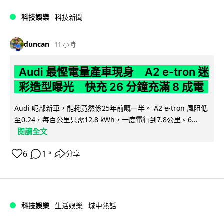
科技娛樂
科技新聞
duncan
11 小時
Audi 最慳電量產車現身 A2 e-tron 迷
彩造型曝光 快充 26 分鐘充滿 8 成電
Audi 呢部新車，能耗竟然係25年前嘅一半。 A2 e-tron 風阻低
至0.24，每百公里只需12.8 kWh，一度電行到7.8公里。6...
閱讀全文
6
1
分享
↗
科技娛樂
生活娛樂
城中熱話