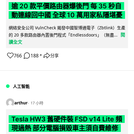
逾 20 款平價路由器爆後門 每 35 秒自
動連線回中國 全球 10 萬用家私隱堪憂
網絡安全公司 VulnCheck 揭發中國智博通電子（Zbtlink）生產
閱
的 20 多款路由器內置後門程式「Endlessdoors」（無盡...
讀全文
766
188
分享
↗
人工智能
arthur
17 小時
Tesla HW3 舊硬件裝 FSD v14 Lite 頻
現過熱 部分電腦損毀車主須自費維修