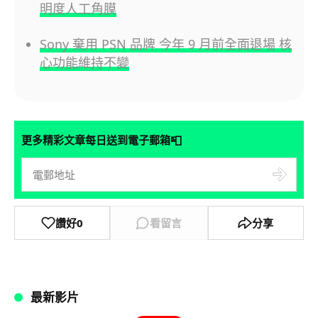
明度人工角膜
Sony 棄用 PSN 品牌 今年 9 月前全面退場 核
心功能維持不變
📮
更多精彩文章每日送到電子郵箱
讚好
0
看留言
分享
最新影片