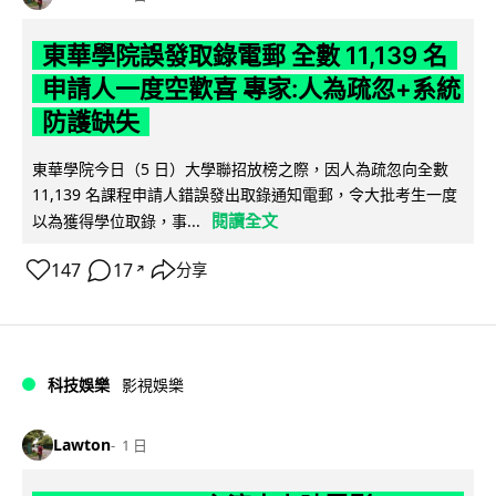
東華學院誤發取錄電郵 全數 11,139 名
申請人一度空歡喜 專家:人為疏忽+系統
防護缺失
東華學院今日（5 日）大學聯招放榜之際，因人為疏忽向全數
11,139 名課程申請人錯誤發出取錄通知電郵，令大批考生一度
閱讀全文
以為獲得學位取錄，事...
147
17
分享
↗
科技娛樂
影視娛樂
Lawton
1 日