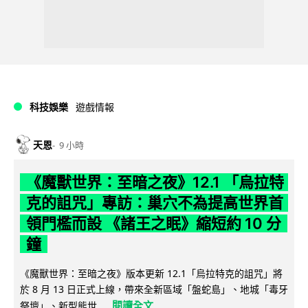
科技娛樂
遊戲情報
天恩
9 小時
《魔獸世界：至暗之夜》12.1 「烏拉特
克的詛咒」專訪：巢穴不為提高世界首
領門檻而設 《諸王之眠》縮短約 10 分
鐘
《魔獸世界：至暗之夜》版本更新 12.1「烏拉特克的詛咒」將
於 8 月 13 日正式上線，帶來全新區域「盤蛇島」、地城「毒牙
閱讀全文
祭壇」、新型態世...