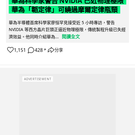
華為科學家警告 NVIDIA 已近物理極限
華為「韜定律」可繞過摩爾定律瓶頸
華為半導體首席科學家廖恒罕見接受近 5 小時專訪，警告
NVIDIA 等西方晶片巨頭正逼近物理極限，傳統製程升級已失經
閱讀全文
濟效益。他同時介紹華為...
1,151
428
分享
↗
ADVERTISEMENT