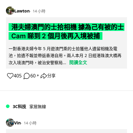
Lawton
14 小時
港夫婦澳門的士拾相機 據為己有被的士
Cam 睇到 2 個月後再入境被捕
一對香港夫婦今年 5 月遊澳門乘的士拾獲他人遺留相機及電
池，拾遺不報並帶返香港自用。兩人本月 2 日經港珠澳大橋再
閱讀全文
次入境澳門時，被治安警察局...
405
60
分享
↗
3C科技
家居無線
Vin
14 小時