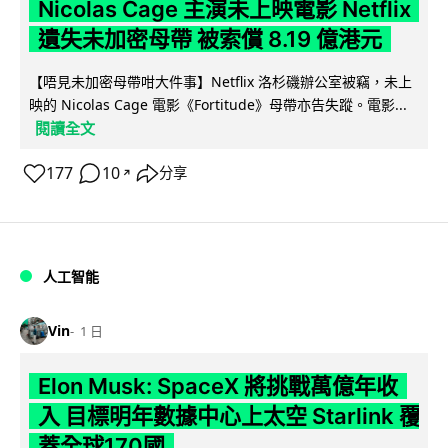
Nicolas Cage 主演未上映電影 Netflix
遺失未加密母帶 被索償 8.19 億港元
【唔見未加密母帶咁大件事】Netflix 洛杉磯辦公室被竊，未上
映的 Nicolas Cage 電影《Fortitude》母帶亦告失蹤。電影...
閱讀全文
177
10
分享
↗
人工智能
Vin
1 日
Elon Musk: SpaceX 將挑戰萬億年收
入 目標明年數據中心上太空 Starlink 覆
蓋全球170國