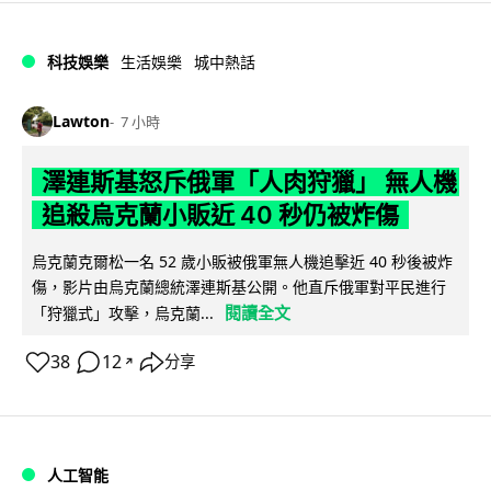
科技娛樂
生活娛樂
城中熱話
Lawton
7 小時
澤連斯基怒斥俄軍「人肉狩獵」 無人機
追殺烏克蘭小販近 40 秒仍被炸傷
烏克蘭克爾松一名 52 歲小販被俄軍無人機追擊近 40 秒後被炸
傷，影片由烏克蘭總統澤連斯基公開。他直斥俄軍對平民進行
閱讀全文
「狩獵式」攻擊，烏克蘭...
38
12
分享
↗
人工智能