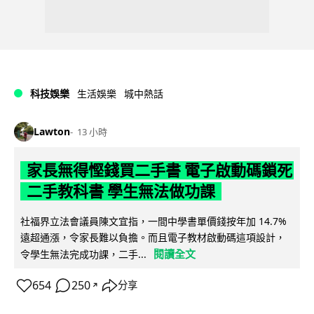
科技娛樂
生活娛樂
城中熱話
Lawton
13 小時
家長無得慳錢買二手書 電子啟動碼鎖死
二手教科書 學生無法做功課
社福界立法會議員陳文宜指，一間中學書單價錢按年加 14.7%
遠超通漲，令家長難以負擔。而且電子教材啟動碼這項設計，
閱讀全文
令學生無法完成功課，二手...
654
250
分享
↗