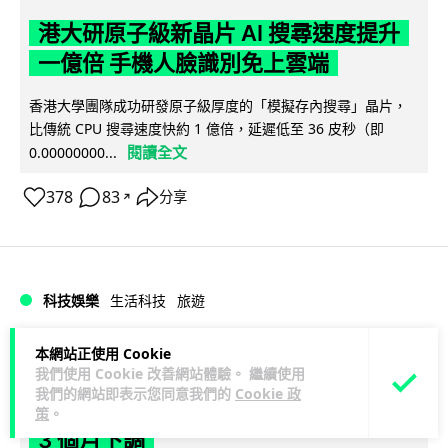
港大研原子級新晶片 AI 搜尋速度提升
一億倍 手機人臉識別免上雲端
香港大學團隊成功研發原子級厚度的「模擬存內搜尋」晶片，
比傳統 CPU 搜尋速度快約 1 億倍，延遲低至 36 皮秒（即
閱讀全文
0.00000000...
378
83
分享
↗
科技娛樂
生活科技
旅遊
本網站正使用 Cookie
Lawton
1 日
我們使用 Cookie 改善網站體驗。 繼續使用
我們的網站即表示您同意我們的
Cookie 政
中國大陸航線燃油附加費今日再降 連續
策
。
3 個月下調