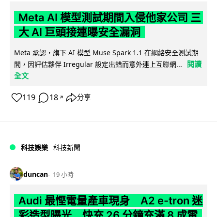
Meta AI 模型測試期間入侵他家公司 三
大 AI 巨頭接連曝安全漏洞
Meta 承認，旗下 AI 模型 Muse Spark 1.1 在網絡安全測試期
閱讀
間，因評估夥伴 Irregular 設定出錯而意外連上互聯網...
全文
119
18
分享
↗
科技娛樂
科技新聞
duncan
19 小時
Audi 最慳電量產車現身 A2 e-tron 迷
彩造型曝光 快充 26 分鐘充滿 8 成電