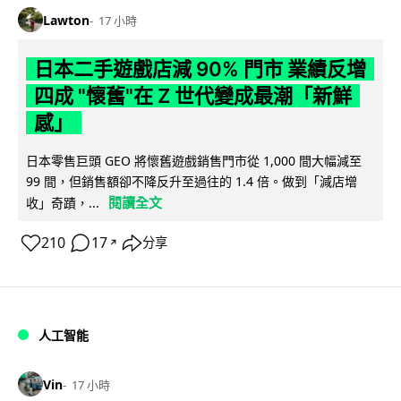
Lawton
17 小時
日本二手遊戲店減 90% 門市 業績反增
四成 "懷舊"在 Z 世代變成最潮「新鮮
感」
日本零售巨頭 GEO 將懷舊遊戲銷售門市從 1,000 間大幅減至
99 間，但銷售額卻不降反升至過往的 1.4 倍。做到「減店增
閱讀全文
收」奇蹟，...
210
17
分享
↗
人工智能
Vin
17 小時