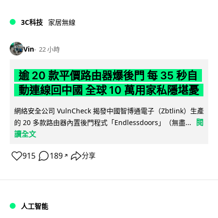
3C科技
家居無線
Vin
22 小時
逾 20 款平價路由器爆後門 每 35 秒自
動連線回中國 全球 10 萬用家私隱堪憂
網絡安全公司 VulnCheck 揭發中國智博通電子（Zbtlink）生產
閱
的 20 多款路由器內置後門程式「Endlessdoors」（無盡...
讀全文
915
189
分享
↗
人工智能