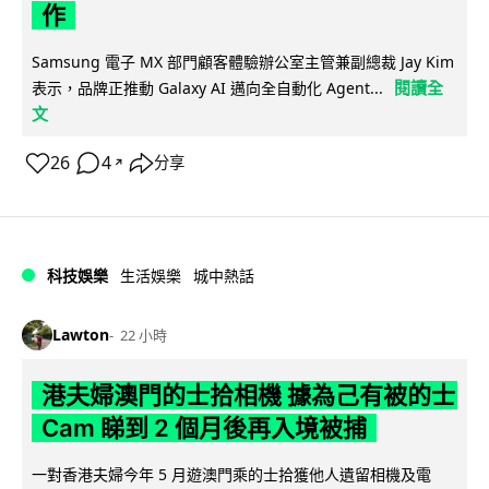
作
Samsung 電子 MX 部門顧客體驗辦公室主管兼副總裁 Jay Kim
閱讀全
表示，品牌正推動 Galaxy AI 邁向全自動化 Agent...
文
26
4
分享
↗
科技娛樂
生活娛樂
城中熱話
Lawton
22 小時
港夫婦澳門的士拾相機 據為己有被的士
Cam 睇到 2 個月後再入境被捕
一對香港夫婦今年 5 月遊澳門乘的士拾獲他人遺留相機及電