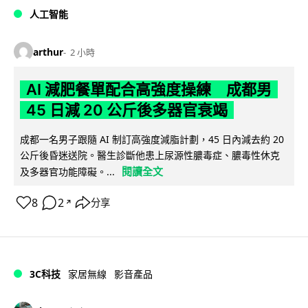
人工智能
arthur
2 小時
AI 減肥餐單配合高強度操練 成都男
45 日減 20 公斤後多器官衰竭
成都一名男子跟隨 AI 制訂高強度減脂計劃，45 日內減去約 20
公斤後昏迷送院。醫生診斷他患上尿源性膿毒症、膿毒性休克
閱讀全文
及多器官功能障礙。...
8
2
分享
↗
3C科技
家居無線
影音產品