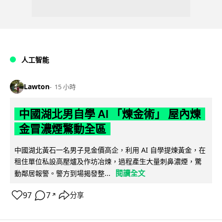
人工智能
Lawton
15 小時
中國湖北男自學 AI 「煉金術」 屋內煉
金冒濃煙驚動全區
中國湖北黃石一名男子見金價高企，利用 AI 自學提煉黃金，在
租住單位私設高壓爐及作坊冶煉，過程產生大量刺鼻濃煙，驚
閱讀全文
動鄰居報警。警方到場揭發整...
97
7
分享
↗