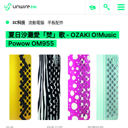
WWDC 2026
GenAI 與雲端科技專區
ERP 與商業 AI
夏日沙灘愛「焚」歌 - OZAKI O!Music Powow OM955
3C科技
流動電腦
平板配件
夏日沙灘愛「焚」歌 - OZAKI O!Music
Powow OM955
作者
發佈日期
閱讀時間