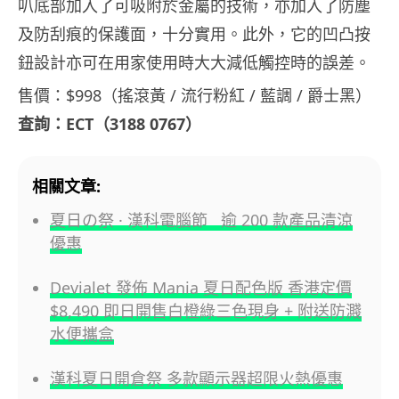
叭底部加入了可吸附於金屬的技術，亦加入了防塵
及防刮痕的保護面，十分實用。此外，它的凹凸按
鈕設計亦可在用家使用時大大減低觸控時的誤差。
售價：$998（搖滾黃 / 流行粉紅 / 藍調 / 爵士黑）
查詢：ECT（3188 0767）
相關文章:
夏日の祭 · 漢科電腦節 逾 200 款產品清涼
優惠
Devialet 發佈 Mania 夏日配色版 香港定價
$8,490 即日開售白橙綠三色現身 + 附送防濺
水便攜盒
漢科夏日開倉祭 多款顯示器超限火熱優惠