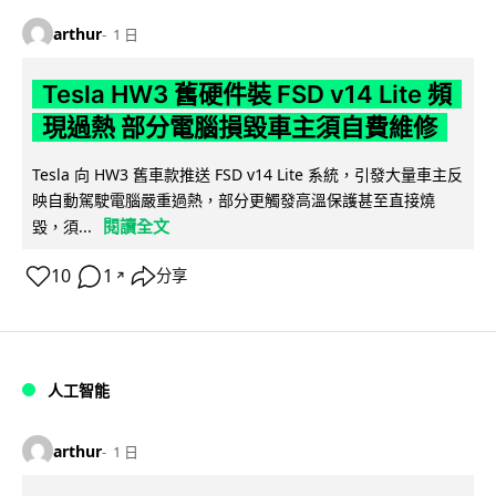
arthur
1 日
Tesla HW3 舊硬件裝 FSD v14 Lite 頻
現過熱 部分電腦損毀車主須自費維修
Tesla 向 HW3 舊車款推送 FSD v14 Lite 系統，引發大量車主反
映自動駕駛電腦嚴重過熱，部分更觸發高溫保護甚至直接燒
閱讀全文
毀，須...
10
1
分享
↗
人工智能
arthur
1 日