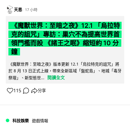
天恩
17 小時
《魔獸世界：至暗之夜》12.1 「烏拉特
克的詛咒」專訪：巢穴不為提高世界首
領門檻而設 《諸王之眠》縮短約 10 分
鐘
《魔獸世界：至暗之夜》版本更新 12.1「烏拉特克的詛咒」將
於 8 月 13 日正式上線，帶來全新區域「盤蛇島」、地城「毒牙
閱讀全文
祭壇」、新型態世...
115
分享
科技娛樂
遊戲情報