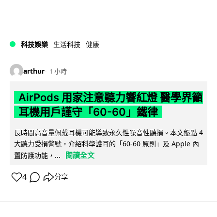
科技娛樂
生活科技
健康
arthur
1 小時
AirPods 用家注意聽力響紅燈 醫學界籲
耳機用戶謹守「60-60」鐵律
長時間高音量佩戴耳機可能導致永久性噪音性聽損。本文盤點 4
大聽力受損警號，介紹科學護耳的「60-60 原則」及 Apple 內
閱讀全文
置防護功能，...
4
分享