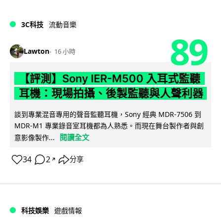
3C科技
流動音樂
89
Lawton
16 小時
【評測】Sony IER-M500 入耳式監聽
耳機：現場拍攝、後製監聽與人聲利器
談到專業混音專用的聲音監聽耳機，Sony 經典 MDR-7506 到
MDR-M1 專業錄音室耳機都為人熟悉。而現在舞台製作者與創
閱讀全文
意影像製作...
34
2
分享
↗
科技娛樂
遊戲情報