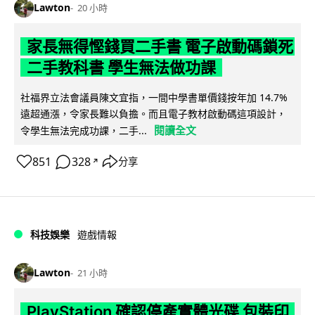
Lawton
20 小時
家長無得慳錢買二手書 電子啟動碼鎖死
二手教科書 學生無法做功課
社福界立法會議員陳文宜指，一間中學書單價錢按年加 14.7%
遠超通漲，令家長難以負擔。而且電子教材啟動碼這項設計，
閱讀全文
令學生無法完成功課，二手...
851
328
分享
↗
科技娛樂
遊戲情報
Lawton
21 小時
PlayStation 確認停產實體光碟 包裝印