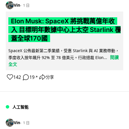
Vin
1 日
Elon Musk: SpaceX 將挑戰萬億年收
入 目標明年數據中心上太空 Starlink 覆
蓋全球170國
SpaceX 公佈最新第二季業績，受惠 Starlink 與 AI 業務帶動，
閱讀
季度收入按年飆升 92% 至 78 億美元。行政總裁 Elon...
全文
142
19
分享
↗
人工智能
Vin
1 日