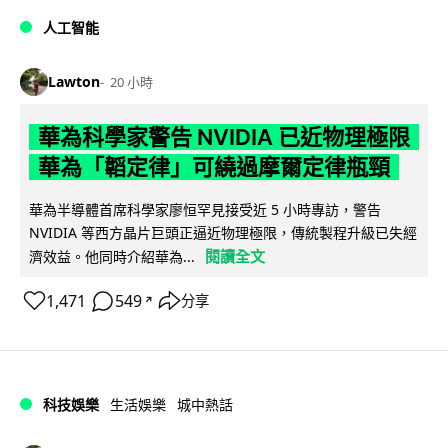
人工智能
Lawton
20 小時
華為科學家警告 NVIDIA 已近物理極限
華為「韜定律」可繞過摩爾定律瓶頸
華為半導體首席科學家廖恒罕見接受近 5 小時專訪，警告
NVIDIA 等西方晶片巨頭正逼近物理極限，傳統製程升級已失經
閱讀全文
濟效益。他同時介紹華為...
1,471
549
分享
↗
科技娛樂
生活娛樂
城中熱話