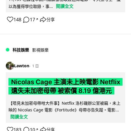
閱讀全文
以為獲得學位取錄，事...
148
17
分享
↗
科技娛樂
影視娛樂
Lawton
1 日
Nicolas Cage 主演未上映電影 Netflix
遺失未加密母帶 被索償 8.19 億港元
【唔見未加密母帶咁大件事】Netflix 洛杉磯辦公室被竊，未上
映的 Nicolas Cage 電影《Fortitude》母帶亦告失蹤。電影...
閱讀全文
183
10
分享
↗