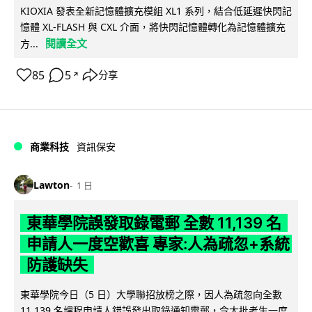
KIOXIA 發表全新記憶體擴充模組 XL1 系列，結合低延遲快閃記
憶體 XL-FLASH 與 CXL 介面，將快閃記憶體轉化為記憶體擴充
閱讀全文
方...
85
5
分享
↗
商業科技
資訊保安
Lawton
1 日
東華學院誤發取錄電郵 全數 11,139 名
申請人一度空歡喜 專家:人為疏忽+系統
防護缺失
東華學院今日（5 日）大學聯招放榜之際，因人為疏忽向全數
11,139 名課程申請人錯誤發出取錄通知電郵，令大批考生一度