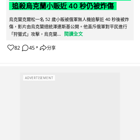
追殺烏克蘭小販近 40 秒仍被炸傷
烏克蘭克爾松一名 52 歲小販被俄軍無人機追擊近 40 秒後被炸
傷，影片由烏克蘭總統澤連斯基公開。他直斥俄軍對平民進行
閱讀全文
「狩獵式」攻擊，烏克蘭...
82
45
分享
↗
ADVERTISEMENT