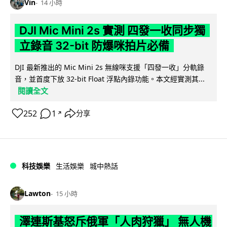
Vin
14 小時
DJI Mic Mini 2s 實測 四發一收同步獨
立錄音 32-bit 防爆咪拍片必備
DJI 最新推出的 Mic Mini 2s 無線咪支援「四發一收」分軌錄
音，並首度下放 32-bit Float 浮點內錄功能。本文經實測其...
閱讀全文
252
1
分享
↗
科技娛樂
生活娛樂
城中熱話
Lawton
15 小時
澤連斯基怒斥俄軍「人肉狩獵」 無人機