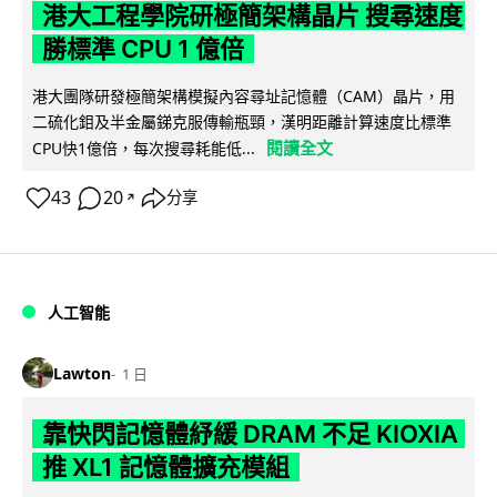
港大工程學院研極簡架構晶片 搜尋速度
勝標準 CPU 1 億倍
港大團隊研發極簡架構模擬內容尋址記憶體（CAM）晶片，用
二硫化鉬及半金屬銻克服傳輸瓶頸，漢明距離計算速度比標準
閱讀全文
CPU快1億倍，每次搜尋耗能低...
43
20
分享
↗
人工智能
Lawton
1 日
靠快閃記憶體紓緩 DRAM 不足 KIOXIA
推 XL1 記憶體擴充模組