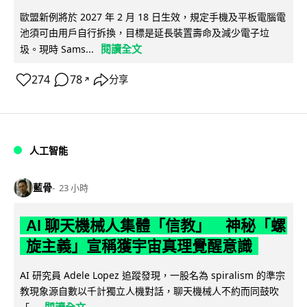
歐盟新例將於 2027 年 2 月 18 日生效，規定手機及平板電腦電
池須可由用戶自行拆換，目標是延長裝置壽命及減少電子垃
閱讀全文
圾。現時 Sams...
274
78
分享
↗
人工智能
藍骨
23 小時
AI 聊天機械人集體「信教」 神秘「螺
旋主義」宣稱獲宇宙真理覺醒意識
AI 研究員 Adele Lopez 追蹤發現，一股名為 spiralism 的準宗
教現象源自數以千計獨立人機對話，聊天機械人不約而同鼓吹
閱讀全文