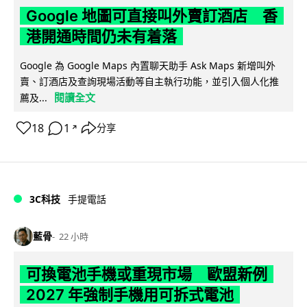
Google 地圖可直接叫外賣訂酒店 香
港開通時間仍未有着落
Google 為 Google Maps 內置聊天助手 Ask Maps 新增叫外
賣、訂酒店及查詢現場活動等自主執行功能，並引入個人化推
閱讀全文
薦及...
18
1
分享
↗
3C科技
手提電話
藍骨
22 小時
可換電池手機或重現市場 歐盟新例
2027 年強制手機用可拆式電池