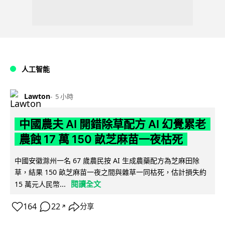
人工智能
Lawton
5 小時
中國農夫 AI 開錯除草配方 AI 幻覺累老
農蝕 17 萬 150 畝芝麻苗一夜枯死
中國安徽滁州一名 67 歲農民按 AI 生成農藥配方為芝麻田除
草，結果 150 畝芝麻苗一夜之間與雜草一同枯死，估計損失約
閱讀全文
15 萬元人民幣...
164
22
分享
↗