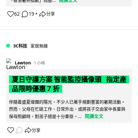
閱讀全文
「香港暑熱指數」為基...
62
19
分享
↗
3C科技
家居無線
Lawton
1 小時
夏日守護方案 智能監控攝像頭 指定產
品限時優惠 7 折
伴隨着盛夏燦爛的陽光，不少人已著手規劃豐富的暑期活動。
然而，父母在忙碌工作、日常外出，或將孩子交由家中長輩與
閱讀全文
保母照顧時，對孩子總是十分牽掛。...
分享