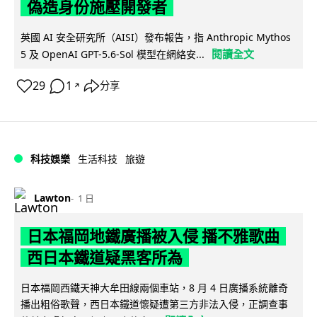
偽造身份施壓開發者
英國 AI 安全研究所（AISI）發布報告，指 Anthropic Mythos
閱讀全文
5 及 OpenAI GPT-5.6-Sol 模型在網絡安...
29
1
分享
↗
科技娛樂
生活科技
旅遊
Lawton
1 日
日本福岡地鐵廣播被入侵 播不雅歌曲
西日本鐵道疑黑客所為
日本福岡西鐵天神大牟田線兩個車站，8 月 4 日廣播系統離奇
播出粗俗歌聲，西日本鐵道懷疑遭第三方非法入侵，正調查事