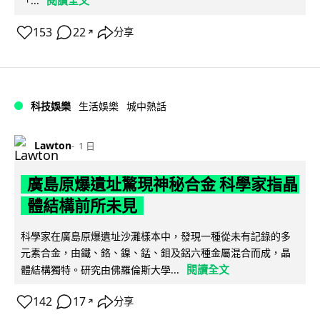
「...
153
22
分享
↗
科技娛樂
生活娛樂
城中熱話
Lawton
1 日
廣島原爆遺址驚現神秘合金 科學家指晶
體結構前所未見
科學家在廣島原爆遺址沙灘樣本中，發現一種從未有記錄的多
元素合金，由鐵、鉻、鎳、錳、鉬及鋁六種金屬混合而成，晶
閱讀全文
體結構獨特。研究由佛羅倫斯大學...
142
17
分享
↗