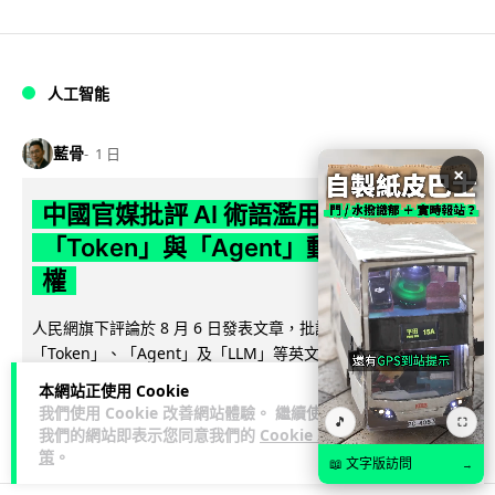
人工智能
藍骨
1 日
×
中國官媒批評 AI 術語濫用英文 稱
「Token」與「Agent」動搖科技話語
權
人民網旗下評論於 8 月 6 日發表文章，批評中國廣泛使用
「Token」、「Agent」及「LLM」等英文術語，認為做法侵蝕
閱讀全文
中文表意空間及科...
本網站正使用 Cookie
我們使用 Cookie 改善網站體驗。 繼續使用
🎵
⛶
790
341
分享
↗
我們的網站即表示您同意我們的
Cookie 政
策
。
📖 文字版訪問
→