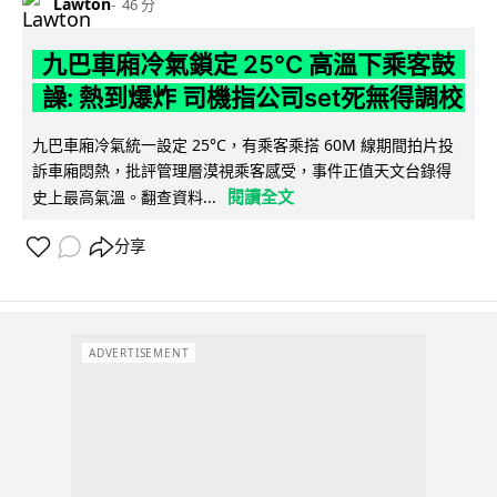
Lawton
46 分
九巴車廂冷氣鎖定 25°C 高溫下乘客鼓
譟: 熱到爆炸 司機指公司set死無得調校
九巴車廂冷氣統一設定 25°C，有乘客乘搭 60M 線期間拍片投
訴車廂悶熱，批評管理層漠視乘客感受，事件正值天文台錄得
閱讀全文
史上最高氣溫。翻查資料...
分享
ADVERTISEMENT