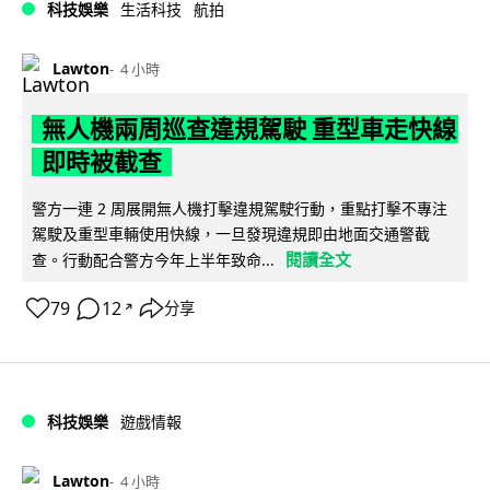
科技娛樂
生活科技
航拍
Lawton
4 小時
無人機兩周巡查違規駕駛 重型車走快線
即時被截查
警方一連 2 周展開無人機打擊違規駕駛行動，重點打擊不專注
駕駛及重型車輛使用快線，一旦發現違規即由地面交通警截
閱讀全文
查。行動配合警方今年上半年致命...
79
12
分享
↗
科技娛樂
遊戲情報
Lawton
4 小時