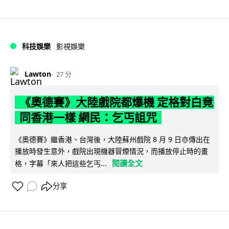
科技娛樂
影視娛樂
Lawton
27 分
《奧德賽》大陸戲院都爆機 定格對白竟
同香港一樣 網民：乞丐詛咒
《奧德賽》繼香港、台灣後，大陸蘇州戲院 8 月 9 日亦傳出在
播放時發生意外，戲院出現機器冒煙情況，而播放停止時的畫
閱讀全文
格，字幕「來人把這些乞丐...
分享