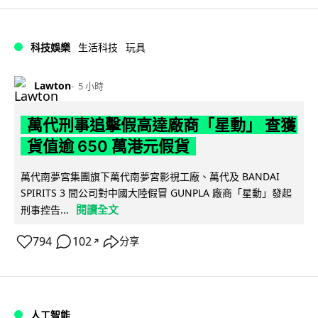
科技娛樂
生活科技
玩具
Lawton
5 小時
萬代刑事追擊假高達廠商「星動」 查獲
貨值逾 650 萬港元假貨
萬代南夢宮集團旗下萬代南夢宮影視工廠、萬代及 BANDAI
SPIRITS 3 間公司對中國大陸假冒 GUNPLA 廠商「星動」發起
閱讀全文
刑事控告...
794
102
分享
↗
人工智能