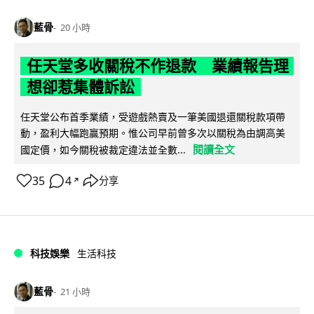
藍骨
20 小時
任天堂多收關稅不作退款 業績報告理
想卻惹集體訴訟
任天堂公布首季業績，受遊戲熱賣及一筆美國退還關稅款項帶
動，盈利大幅跑贏預期。惟公司早前曾多次以關稅為由調高美
閱讀全文
國定價，如今關稅被裁定違法並全數...
35
4
分享
↗
科技娛樂
生活科技
藍骨
21 小時