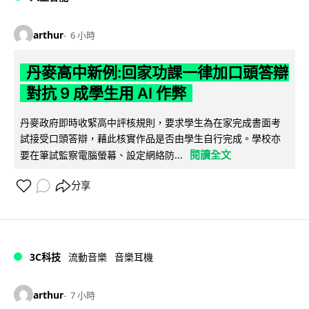
arthur
6 小時
丹麥高中新例:回家功課一律加口頭答辯
對抗 9 成學生用 AI 作弊
丹麥政府即時收緊高中評核規則，要求學生為在家完成書面考
試接受口頭答辯，藉此核實作品是否由學生自行完成。學校亦
閱讀全文
要在筆試監察電腦螢幕、設定網絡防...
分享
3C科技
流動音樂
音樂耳機
arthur
7 小時