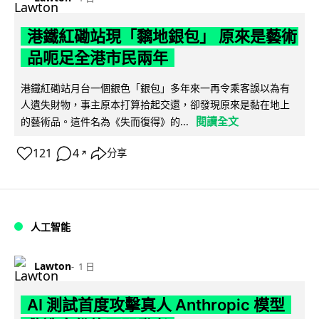
港鐵紅磡站現「黐地銀包」 原來是藝術
品呃足全港市民兩年
港鐵紅磡站月台一個銀色「銀包」多年來一再令乘客誤以為有
人遺失財物，事主原本打算拾起交還，卻發現原來是黏在地上
閱讀全文
的藝術品。這件名為《失而復得》的...
121
4
分享
↗
人工智能
Lawton
1 日
AI 測試首度攻擊真人 Anthropic 模型