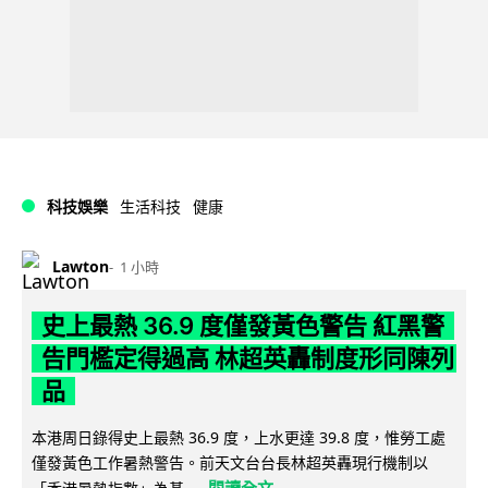
科技娛樂
生活科技
健康
Lawton
1 小時
史上最熱 36.9 度僅發黃色警告 紅黑警
告門檻定得過高 林超英轟制度形同陳列
品
本港周日錄得史上最熱 36.9 度，上水更達 39.8 度，惟勞工處
僅發黃色工作暑熱警告。前天文台台長林超英轟現行機制以