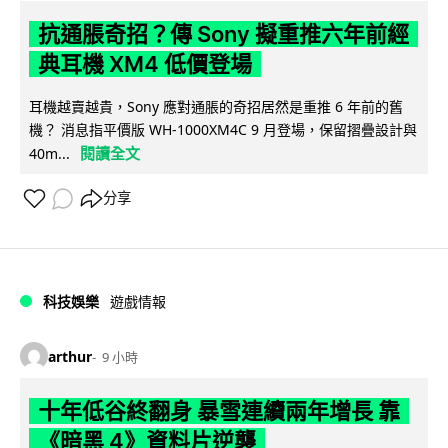
抗通脹奇招？傳 Sony 擬重推六年前經
典耳機 XM4 低價登場
耳機越賣越貴，Sony 應對通脹的奇招居然是重推 6 年前的舊
機？ 消息指平價版 WH-1000XM4C 9 月登場，保留摺疊設計與
閱讀全文
40m...
分享
科技娛樂
遊戲情報
arthur
9 小時
十年低谷終翻身 暴雪連續兩年增長 靠
《暗黑 4》資料片逆襲