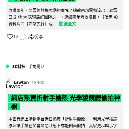
收購兩年，暴雪終於擺脫動視魔咒？總裁內部電郵流出：暴雪
已成 Xbox 表現最好團隊之一，連續兩年營收增長。《暗黑 4》
閱讀全文
資料片同《守望先鋒》成...
12
分享
3C科技
手提電話
Lawton
19 小時
網店熱賣折射手機殼 光學稜鏡變偷拍神
器
中國有網上購物平台近日熱賣「折射手機殼」，利用光學稜鏡
原理讓手機在熒幕關閉狀態下亦能側面偷拍，賣家更以暗示字