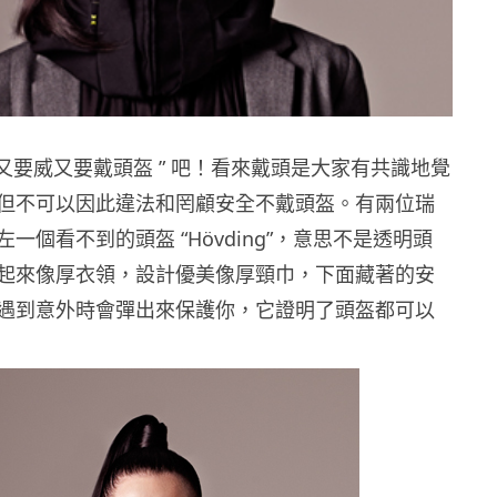
 又要威又要戴頭盔 ” 吧！看來戴頭是大家有共識地覺
但不可以因此違法和罔顧安全不戴頭盔。有兩位瑞
一個看不到的頭盔 “Hövding”，意思不是透明頭
起來像厚衣領，設計優美像厚頸巾，下面藏著的安
遇到意外時會彈出來保護你，它證明了頭盔都可以