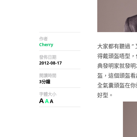
作者
Cherry
大家都有聽過 ”
得戴頭盔唔型，
發佈日期
2012-08-17
典發明家就發明左
盔，這個頭盔看
閱讀時間
3分鐘
全氣囊頭盔在你
字體大小
好型。
A
A
A