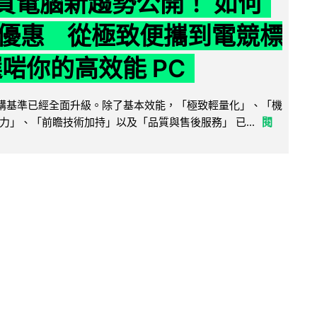
6 買電腦新趨勢公開！ 如何
優惠 從極致便攜到電競標
選啱你的高效能 PC
腦選購基準已經全面升級。除了基本效能，「極致輕量化」、「機
力」、「前瞻技術加持」以及「品質與售後服務」 已...
閱