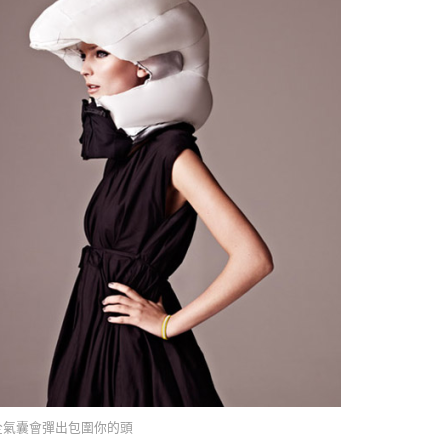
全氣囊會彈出包圍你的頭