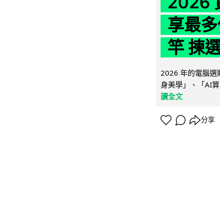
202
享最多
竿 揀
2026 年的電
身美學」、「AI算
讀全文
分享