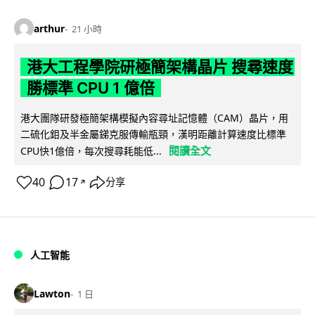
arthur
21 小時
港大工程學院研極簡架構晶片 搜尋速度
勝標準 CPU 1 億倍
港大團隊研發極簡架構模擬內容尋址記憶體（CAM）晶片，用
二硫化鉬及半金屬銻克服傳輸瓶頸，漢明距離計算速度比標準
閱讀全文
CPU快1億倍，每次搜尋耗能低...
40
17
分享
↗
人工智能
Lawton
1 日