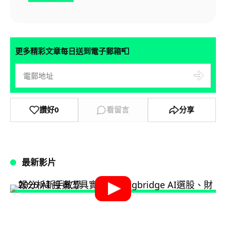
📮
更多精彩文章每日送到電子郵箱
讚好
0
看留言
分享
最新影片