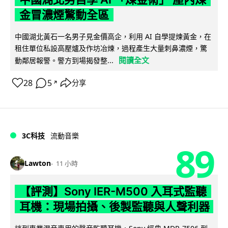
金冒濃煙驚動全區
中國湖北黃石一名男子見金價高企，利用 AI 自學提煉黃金，在
租住單位私設高壓爐及作坊冶煉，過程產生大量刺鼻濃煙，驚
閱讀全文
動鄰居報警。警方到場揭發整...
28
5
分享
↗
3C科技
流動音樂
89
Lawton
11 小時
【評測】Sony IER-M500 入耳式監聽
耳機：現場拍攝、後製監聽與人聲利器