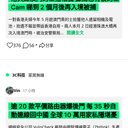
Cam 睇到 2 個月後再入境被捕
一對香港夫婦今年 5 月遊澳門乘的士拾獲他人遺留相機及電
池，拾遺不報並帶返香港自用。兩人本月 2 日經港珠澳大橋再
閱讀全文
次入境澳門時，被治安警察局...
376
56
分享
↗
3C科技
家居無線
Vin
17 小時
逾 20 款平價路由器爆後門 每 35 秒自
動連線回中國 全球 10 萬用家私隱堪憂
網絡安全公司 VulnCheck 揭發中國智博通電子（Zbtlink）生產