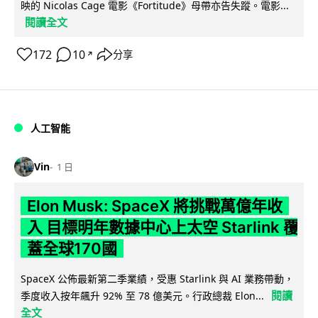
映的 Nicolas Cage 電影《Fortitude》母帶亦告失蹤。電影...
閱讀全文
172
10
分享
↗
人工智能
Vin
1 日
Elon Musk: SpaceX 將挑戰萬億年收
入 目標明年數據中心上太空 Starlink 覆
蓋全球170國
SpaceX 公佈最新第二季業績，受惠 Starlink 與 AI 業務帶動，
閱讀
季度收入按年飆升 92% 至 78 億美元。行政總裁 Elon...
全文