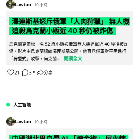
Lawton
10 小時
澤連斯基怒斥俄軍「人肉狩獵」 無人機
追殺烏克蘭小販近 40 秒仍被炸傷
烏克蘭克爾松一名 52 歲小販被俄軍無人機追擊近 40 秒後被炸
傷，影片由烏克蘭總統澤連斯基公開。他直斥俄軍對平民進行
閱讀全文
「狩獵式」攻擊，烏克蘭...
21
3
分享
↗
人工智能
Lawton
10 小時
中國湖北男自學 AI 「煉金術」 屋內煉