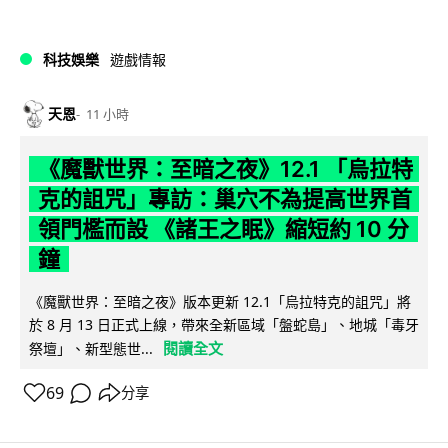
科技娛樂
遊戲情報
天恩
11 小時
《魔獸世界：至暗之夜》12.1 「烏拉特
克的詛咒」專訪：巢穴不為提高世界首
領門檻而設 《諸王之眠》縮短約 10 分
鐘
《魔獸世界：至暗之夜》版本更新 12.1「烏拉特克的詛咒」將
於 8 月 13 日正式上線，帶來全新區域「盤蛇島」、地城「毒牙
閱讀全文
祭壇」、新型態世...
69
分享