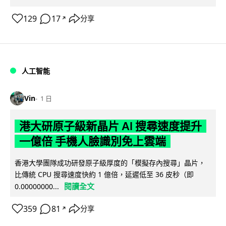
129
17
分享
↗
人工智能
Vin
1 日
港大研原子級新晶片 AI 搜尋速度提升
一億倍 手機人臉識別免上雲端
香港大學團隊成功研發原子級厚度的「模擬存內搜尋」晶片，
比傳統 CPU 搜尋速度快約 1 億倍，延遲低至 36 皮秒（即
閱讀全文
0.00000000...
359
81
分享
↗