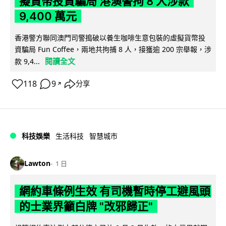
擬貨幣投資騙局 港澳警拘 8 人涉款
9,400 萬元
香港警方聯同澳門司警搗破以養生咖啡生意包裝的虛擬貨幣投
資騙局 Fun Coffee，兩地共拘捕 8 人，接獲逾 200 宗舉報，涉
閱讀全文
款 9,4...
118
9
分享
↗
科技娛樂
生活科技
智慧城市
Lawton
1 日
網約車條例生效 有司機暫時停工避風頭
的士業界籲白牌 "改邪歸正"