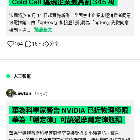
Cold Call 違規企業最高罰 345 萬
法國將於 8 月 11 日起實施新例，全面禁止企業未經消費者同意
致電推銷，由「opt-out」拒接登記制轉為「opt-in」先徵同意
閱讀全文
機制。違...
164
16
分享
↗
人工智能
Lawton
14 小時
華為科學家警告 NVIDIA 已近物理極限
華為「韜定律」可繞過摩爾定律瓶頸
華為半導體首席科學家廖恒罕見接受近 5 小時專訪，警告