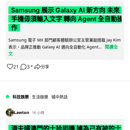
Samsung 展示 Galaxy AI 新方向 未來
手機毋須輸入文字 轉向 Agent 全自動操
作
Samsung 電子 MX 部門顧客體驗辦公室主管兼副總裁 Jay Kim
閱讀全
表示，品牌正推動 Galaxy AI 邁向全自動化 Agent...
文
21
3
分享
↗
科技娛樂
生活娛樂
城中熱話
Lawton
16 小時
港夫婦澳門的士拾相機 據為己有被的士