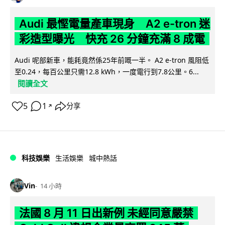
Audi 最慳電量產車現身 A2 e-tron 迷
彩造型曝光 快充 26 分鐘充滿 8 成電
Audi 呢部新車，能耗竟然係25年前嘅一半。 A2 e-tron 風阻低
至0.24，每百公里只需12.8 kWh，一度電行到7.8公里。6...
閱讀全文
5
1
分享
↗
科技娛樂
生活娛樂
城中熱話
Vin
14 小時
法國 8 月 11 日出新例 未經同意嚴禁