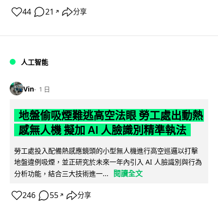
44
21
分享
↗
人工智能
Vin
1 日
地盤偷吸煙難逃高空法眼 勞工處出動熱
感無人機 擬加 AI 人臉識別精準執法
勞工處投入配備熱感應鏡頭的小型無人機進行高空巡邏以打擊
地盤違例吸煙，並正研究於未來一年內引入 AI 人臉識別與行為
閱讀全文
分析功能，結合三大技術進一...
246
55
分享
↗