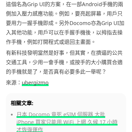
這個名為Grip UI的方案，在一部Android手機的兩
側加入壓力感應功能。例如，要亮起屏幕，用戶只
要用力一握手機即成。另外Docomo亦為Grip UI加
入其他功能，用戶可以在手握手機後，以拇指去操
作手機，例如打開程式或退回主畫面。
有新科技發明當然是好事，但其實，在擠逼的公共
交通工具，少用一會手機，或按手的大小購買合適
的手機就是了，是否真有必要多此一舉呢？
來源：
ubergizmo
相關文章:
日本 Docomo 竟死 eSIM 伺服器 大批
iPhone 買家只能用 WiFi 上網 久候 17 小時
才恢復運作