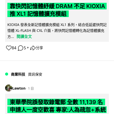
靠快閃記憶體紓緩 DRAM 不足 KIOXIA
推 XL1 記憶體擴充模組
KIOXIA 發表全新記憶體擴充模組 XL1 系列，結合低延遲快閃記
憶體 XL-FLASH 與 CXL 介面，將快閃記憶體轉化為記憶體擴充
閱讀全文
方...
84
5
分享
↗
商業科技
資訊保安
Lawton
1 日
東華學院誤發取錄電郵 全數 11,139 名
申請人一度空歡喜 專家:人為疏忽+系統