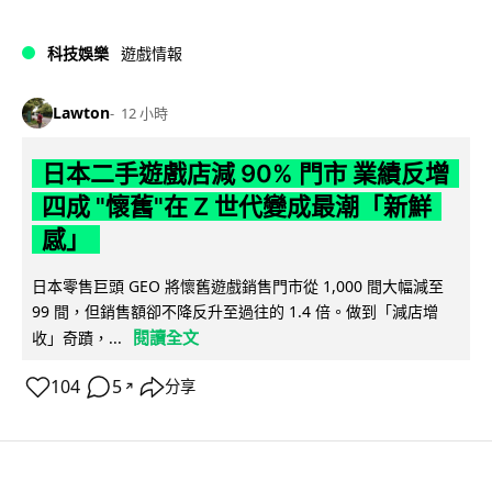
科技娛樂
遊戲情報
Lawton
12 小時
日本二手遊戲店減 90% 門市 業績反增
四成 "懷舊"在 Z 世代變成最潮「新鮮
感」
日本零售巨頭 GEO 將懷舊遊戲銷售門市從 1,000 間大幅減至
99 間，但銷售額卻不降反升至過往的 1.4 倍。做到「減店增
閱讀全文
收」奇蹟，...
104
5
分享
↗