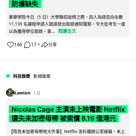
防護缺失
東華學院今日（5 日）大學聯招放榜之際，因人為疏忽向全數
11,139 名課程申請人錯誤發出取錄通知電郵，令大批考生一度
閱讀全文
以為獲得學位取錄，事...
146
17
分享
↗
科技娛樂
影視娛樂
Lawton
1 日
Nicolas Cage 主演未上映電影 Netflix
遺失未加密母帶 被索償 8.19 億港元
【唔見未加密母帶咁大件事】Netflix 洛杉磯辦公室被竊，未上