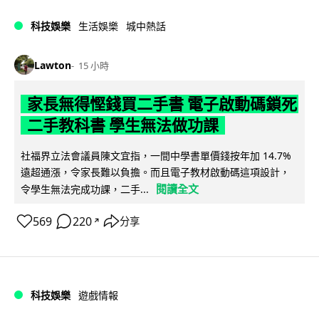
科技娛樂
生活娛樂
城中熱話
Lawton
15 小時
家長無得慳錢買二手書 電子啟動碼鎖死
二手教科書 學生無法做功課
社福界立法會議員陳文宜指，一間中學書單價錢按年加 14.7%
遠超通漲，令家長難以負擔。而且電子教材啟動碼這項設計，
閱讀全文
令學生無法完成功課，二手...
569
220
分享
↗
科技娛樂
遊戲情報