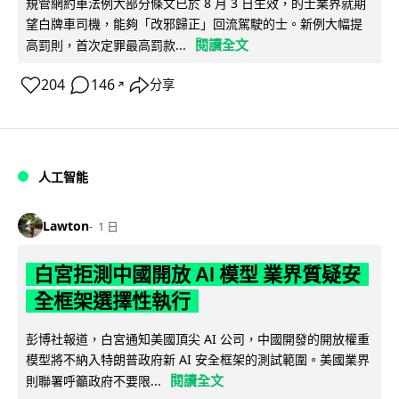
規管網約車法例大部分條文已於 8 月 3 日生效，的士業界就期
望白牌車司機，能夠「改邪歸正」回流駕駛的士。新例大幅提
閱讀全文
高罰則，首次定罪最高罰款...
204
146
分享
↗
人工智能
Lawton
1 日
白宮拒測中國開放 AI 模型 業界質疑安
全框架選擇性執行
彭博社報道，白宮通知美國頂尖 AI 公司，中國開發的開放權重
模型將不納入特朗普政府新 AI 安全框架的測試範圍。美國業界
閱讀全文
則聯署呼籲政府不要限...