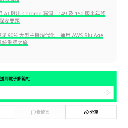
 用 AI 揪出 Chrome 漏洞 149 及 150 版半年修
保安問題
完成 90% 大型主機現代化 運用 AWS Blu Age
的系統重塑之旅
📮
送到電子郵箱
看留言
分享