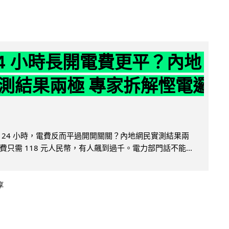
24 小時長開電費更平？內地
測結果兩極 專家拆解慳電邏
 24 小時，電費反而平過開開關關？內地網民實測結果兩
只需 118 元人民幣，有人飆到過千。電力部門話不能...
享