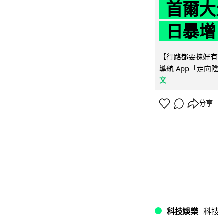
首爾大
日暴增
【行路都要揀好有遮
導航 App「走向
文
分享
科技娛樂
科