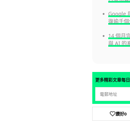
Google
復逾千個
14 個月
與 AI 
更多精彩文章每日
讚好
0