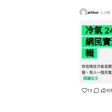
arthur
2 小時
冷氣 
網民實
輯
你信唔信冷氣長開
極，有人一個月電費
閱讀全文
13
分