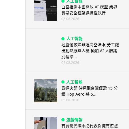
人工智能
白宮拒測中國開放 AI 模型 業界
質疑安全框架選擇性執行
05.08.2026
人工智能
地盤偷吸煙難逃高空法眼 勞工處
出動熱感無人機 擬加 AI 人臉識
別精準...
05.08.2026
人工智能
貨運火箭 沖繩飛台灣僅需 15 分
鐘 Hop Aero 將 5...
05.08.2026
遊戲情報
有實體光碟未必代表你擁有遊戲