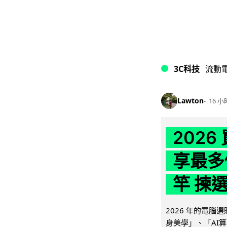
3C科技
流動
Lawton
16 小
202
享最多
竿 揀
2026 年的電
身美學」、「AI算