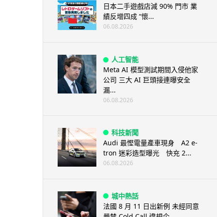
日本二手遊戲店減 90% 門市 業
績反增四成 “懷...
06.08.2026
人工智能
Meta AI 模型測試期間入侵他家
公司 三大 AI 巨頭接連曝安全
漏...
06.08.2026
科技新聞
Audi 最慳電量產車現身 A2 e-
tron 迷彩造型曝光 快充 2...
06.08.2026
城中熱話
法國 8 月 11 日出新例 未經同意
嚴禁 Cold Call 違規企...