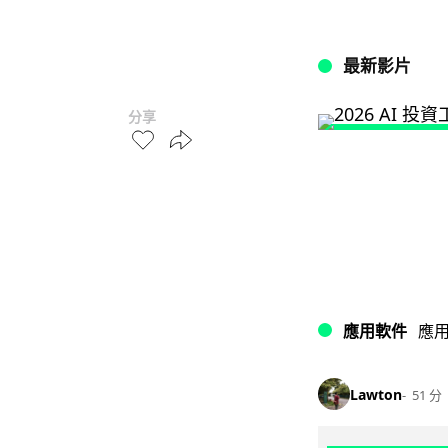
最新影片
分享
應用軟件
應
Lawton
51 分