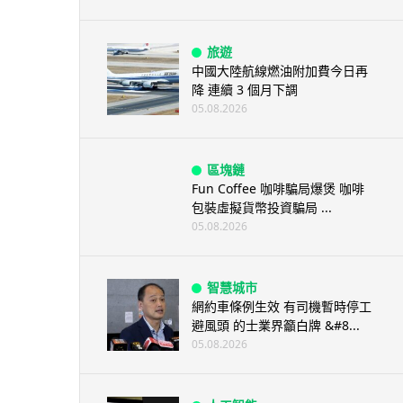
旅遊
中國大陸航線燃油附加費今日再
降 連續 3 個月下調
05.08.2026
區塊鏈
Fun Coffee 咖啡騙局爆煲 咖啡
包裝虛擬貨幣投資騙局 ...
05.08.2026
智慧城市
網約車條例生效 有司機暫時停工
避風頭 的士業界籲白牌 &#8...
05.08.2026