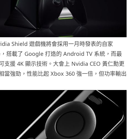
dia Shield 遊戲機將會採用一月時發表的自家
理器，搭載了 Google 打造的 Android TV 系統，而最
援 4K 顯示技術。大會上 Nvidia CEO 黃仁勳更
當強勁，性能比起 Xbox 360 強一倍，但功率輸出