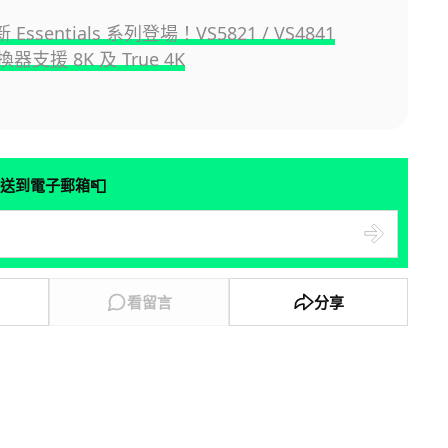
 Essentials 系列登場！VS5821 / VS4841
換器支援 8K 及 True 4K
📮
送到電子郵箱
看留言
分享