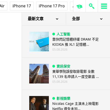
Air
iPhone 17
iPhone 17 Pro
AirPods Pro 3
Ap
最新文章
全部
人工智能
靠快閃記憶體紓緩 DRAM 不足
KIOXIA 推 XL1 記憶體...
05.08.2026
資訊保安
東華學院誤發取錄電郵 全數
11,139 名申請人一度空歡喜 ...
05.08.2026
影視娛樂
Nicolas Cage 主演未上映電影
Netflix 遺失未加...