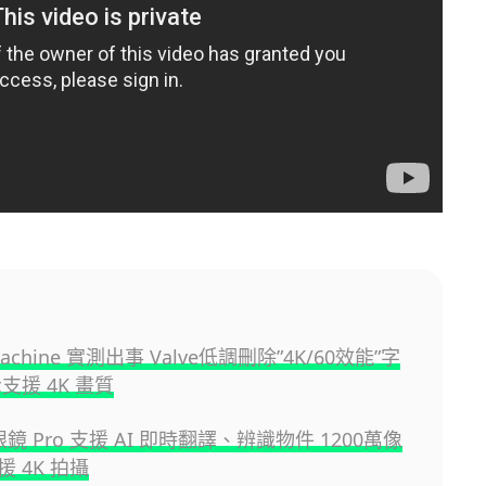
Machine 實測出事 Valve低調刪除”4K/60效能”字
支援 4K 畫質
 眼鏡 Pro 支援 AI 即時翻譯、辨識物件 1200萬像
 4K 拍攝