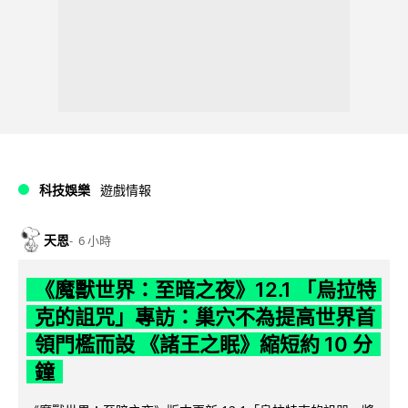
科技娛樂
遊戲情報
天恩
6 小時
《魔獸世界：至暗之夜》12.1 「烏拉特
克的詛咒」專訪：巢穴不為提高世界首
領門檻而設 《諸王之眠》縮短約 10 分
鐘