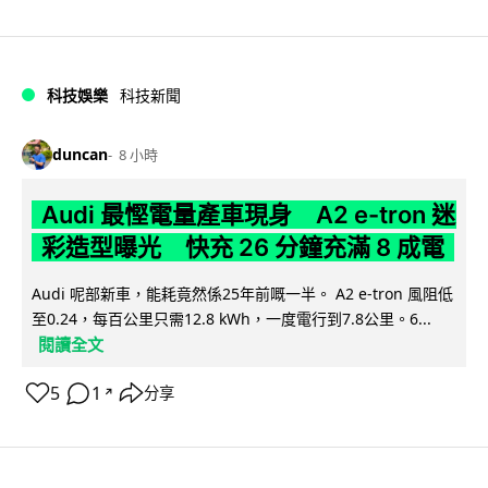
科技娛樂
科技新聞
duncan
8 小時
Audi 最慳電量產車現身 A2 e-tron 迷
彩造型曝光 快充 26 分鐘充滿 8 成電
Audi 呢部新車，能耗竟然係25年前嘅一半。 A2 e-tron 風阻低
至0.24，每百公里只需12.8 kWh，一度電行到7.8公里。6...
閱讀全文
5
1
分享
↗