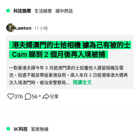
科技娛樂
生活娛樂
城中熱話
Lawton
11 小時
港夫婦澳門的士拾相機 據為己有被的士
Cam 睇到 2 個月後再入境被捕
一對香港夫婦今年 5 月遊澳門乘的士拾獲他人遺留相機及電
池，拾遺不報並帶返香港自用。兩人本月 2 日經港珠澳大橋再
閱讀全文
次入境澳門時，被治安警察局...
376
56
分享
↗
3C科技
家居無線