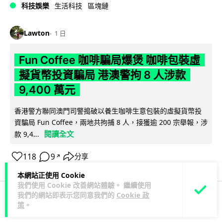
科技娛樂
生活科技
區塊鏈
Lawton
1 日
Fun Coffee 咖啡騙局爆煲 咖啡包裝虛
擬貨幣投資騙局 港澳警拘 8 人涉款
9,400 萬元
香港警方聯同澳門司警搗破以養生咖啡生意包裝的虛擬貨幣投
資騙局 Fun Coffee，兩地共拘捕 8 人，接獲逾 200 宗舉報，涉
閱讀全文
款 9,4...
118
9
分享
↗
本網站正使用 Cookie
我們使用 Cookie 改善網站體驗。 繼續使用
我們的網站即表示您同意我們的
Cookie 政
策
。
科技娛樂
生活科技
智慧城市