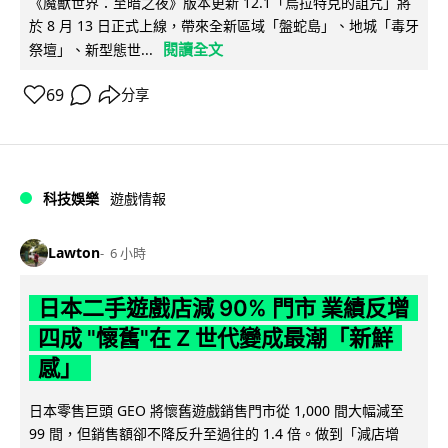
《魔獸世界：至暗之夜》版本更新 12.1「烏拉特克的詛咒」將
於 8 月 13 日正式上線，帶來全新區域「盤蛇島」、地城「毒牙
閱讀全文
祭壇」、新型態世...
69
分享
科技娛樂
遊戲情報
Lawton
6 小時
日本二手遊戲店減 90% 門市 業績反增
四成 "懷舊"在 Z 世代變成最潮「新鮮
感」
日本零售巨頭 GEO 將懷舊遊戲銷售門市從 1,000 間大幅減至
99 間，但銷售額卻不降反升至過往的 1.4 倍。做到「減店增