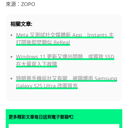
來源：ZOPO
相關文章:
Meta 又測試社交媒體新 App Instants 主
打閱後即焚類似 BeReal
Windows 11 更新又爆出問題 或導致 SSD
在大量寫入下故障
特朗普手機設計又有變 被踢爆用 Samsung
Galaxy S25 Ultra 改圖冒充
📮
更多精彩文章每日送到電子郵箱