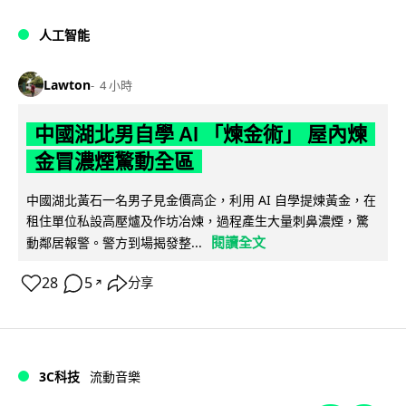
人工智能
Lawton
4 小時
中國湖北男自學 AI 「煉金術」 屋內煉
金冒濃煙驚動全區
中國湖北黃石一名男子見金價高企，利用 AI 自學提煉黃金，在
租住單位私設高壓爐及作坊冶煉，過程產生大量刺鼻濃煙，驚
閱讀全文
動鄰居報警。警方到場揭發整...
28
5
分享
↗
3C科技
流動音樂