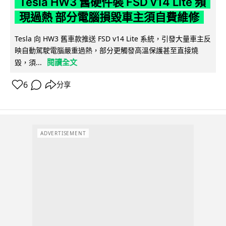
Tesla HW3 舊硬件裝 FSD v14 Lite 頻
現過熱 部分電腦損毀車主須自費維修
Tesla 向 HW3 舊車款推送 FSD v14 Lite 系統，引發大量車主反
映自動駕駛電腦嚴重過熱，部分更觸發高溫保護甚至直接燒
閱讀全文
毀，須...
6
分享
ADVERTISEMENT