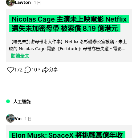
Lawton
1 日
Nicolas Cage 主演未上映電影 Netflix
遺失未加密母帶 被索償 8.19 億港元
【唔見未加密母帶咁大件事】Netflix 洛杉磯辦公室被竊，未上
映的 Nicolas Cage 電影《Fortitude》母帶亦告失蹤。電影...
閱讀全文
172
10
分享
↗
人工智能
Vin
1 日
Elon Musk: SpaceX 將挑戰萬億年收