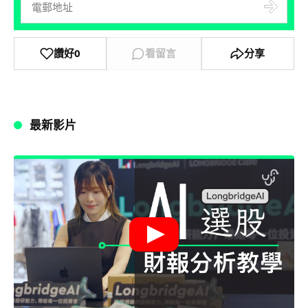
讚好
0
看留言
分享
最新影片