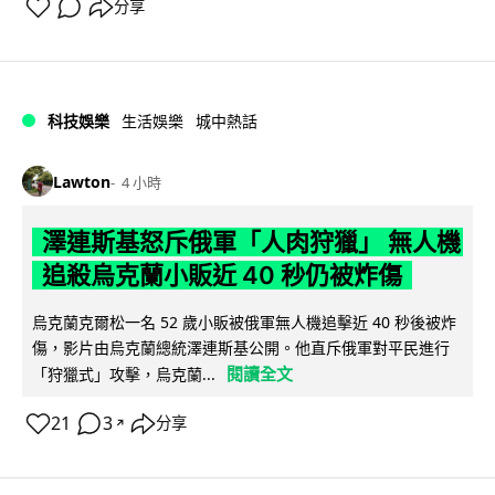
分享
科技娛樂
生活娛樂
城中熱話
Lawton
4 小時
澤連斯基怒斥俄軍「人肉狩獵」 無人機
追殺烏克蘭小販近 40 秒仍被炸傷
烏克蘭克爾松一名 52 歲小販被俄軍無人機追擊近 40 秒後被炸
傷，影片由烏克蘭總統澤連斯基公開。他直斥俄軍對平民進行
閱讀全文
「狩獵式」攻擊，烏克蘭...
21
3
分享
↗