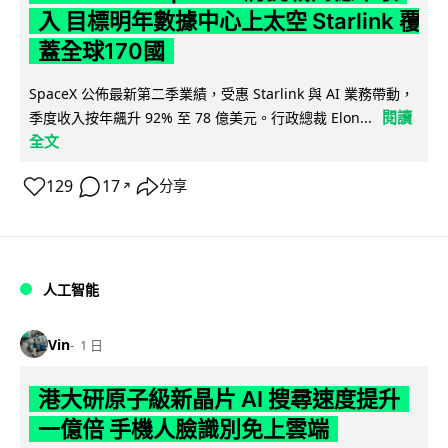
入 目標明年數據中心上太空 Starlink 覆
蓋全球170國
SpaceX 公佈最新第二季業績，受惠 Starlink 與 AI 業務帶動，
閱讀
季度收入按年飆升 92% 至 78 億美元。行政總裁 Elon...
全文
129
17
分享
↗
人工智能
Vin
1 日
港大研原子級新晶片 AI 搜尋速度提升
一億倍 手機人臉識別免上雲端