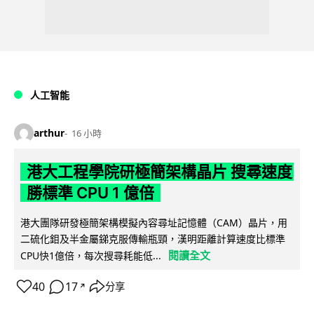
人工智能
arthur
16 小時
港大工程學院研極簡架構晶片 搜尋速度
勝標準 CPU 1 億倍
港大團隊研發極簡架構模擬內容尋址記憶體（CAM）晶片，用
二硫化鉬及半金屬銻克服傳輸瓶頸，漢明距離計算速度比標準
閱讀全文
CPU快1億倍，每次搜尋耗能低...
40
17
分享
↗