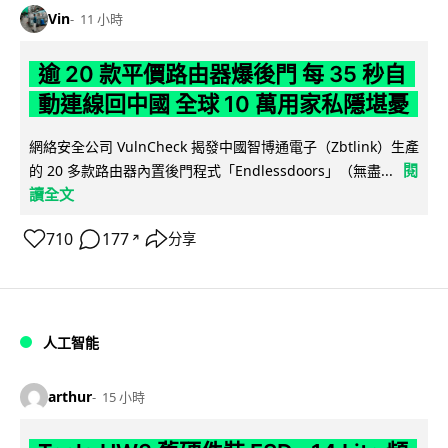
Vin
11 小時
逾 20 款平價路由器爆後門 每 35 秒自
動連線回中國 全球 10 萬用家私隱堪憂
網絡安全公司 VulnCheck 揭發中國智博通電子（Zbtlink）生產
閱
的 20 多款路由器內置後門程式「Endlessdoors」（無盡...
讀全文
710
177
分享
↗
人工智能
arthur
15 小時