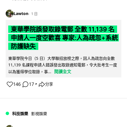
Lawton
1 日
東華學院誤發取錄電郵 全數 11,139 名
申請人一度空歡喜 專家:人為疏忽+系統
防護缺失
東華學院今日（5 日）大學聯招放榜之際，因人為疏忽向全數
11,139 名課程申請人錯誤發出取錄通知電郵，令大批考生一度
閱讀全文
以為獲得學位取錄，事...
146
17
分享
↗
科技娛樂
影視娛樂