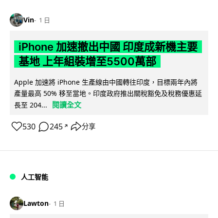
Vin
1 日
iPhone 加速撤出中國 印度成新機主要
基地 上年組裝增至5500萬部
Apple 加速將 iPhone 生產線由中國轉往印度，目標兩年內將
產量最高 50% 移至當地。印度政府推出關稅豁免及稅務優惠延
閱讀全文
長至 204...
530
245
分享
↗
人工智能
Lawton
1 日