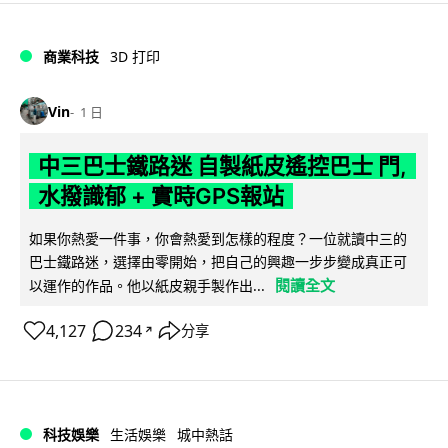
商業科技
3D 打印
Vin
1 日
中三巴士鐵路迷 自製紙皮遙控巴士 門,
水撥識郁 + 實時GPS報站
如果你熱愛一件事，你會熱愛到怎樣的程度？一位就讀中三的
巴士鐵路迷，選擇由零開始，把自己的興趣一步步變成真正可
閱讀全文
以運作的作品。他以紙皮親手製作出...
4,127
234
分享
↗
科技娛樂
生活娛樂
城中熱話