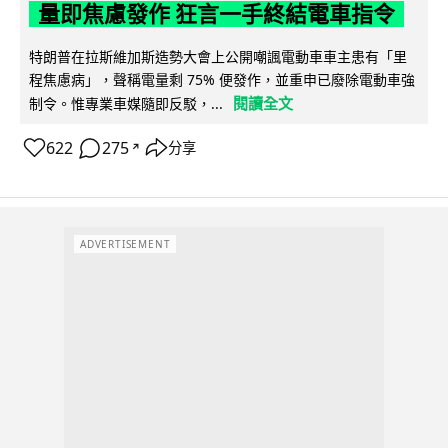
量即焦慮發作 狂言一手終結電車指令
特朗普在拉斯維加斯造勢大會上公開嘲諷電動車車主患有「里
程焦慮病」，聲稱電量剩 75% 便發作，並重申已廢除電動車強
閱讀全文
制令。惟專業車媒隨即反駁，...
622
275
分享
↗
ADVERTISEMENT