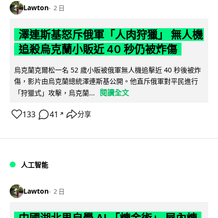
Lawton
2 日
澤連斯基怒斥俄軍「人肉狩獵」 無人機
追殺烏克蘭小販近 40 秒仍被炸傷
烏克蘭克爾松一名 52 歲小販被俄軍無人機追擊近 40 秒後被炸
傷，影片由烏克蘭總統澤連斯基公開。他直斥俄軍對平民進行
閱讀全文
「狩獵式」攻擊，烏克蘭...
133
41
分享
↗
人工智能
Lawton
2 日
中國湖北男自學 AI 「煉金術」 屋內煉