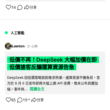
14
分享
人工智能
Lawton
21 小時
低價不再！DeepSeek 大幅加價在即
低價搶客反釀運算資源告急
DeepSeek 因低價策略掀起需求熱潮，運算資源不勝負荷，官
方於 8 月 6 日宣布即將大幅上調 API 收費，惟未公布具體加
閱讀全文
幅。事件與...
65
19
分享
↗