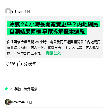
arthur
1 日
冷氣 24 小時長開電費更平？內地網民
自測結果兩極 專家拆解慳電邏輯
你信唔信冷氣長開 24 小時，電費反而平過開開關關？內地網民
實測結果兩極，有人一個月電費只需 118 元人民幣，有人飆到
閱讀全文
過千。電力部門話不能...
36
分享
3C科技
流動電腦
Lawton
1 日