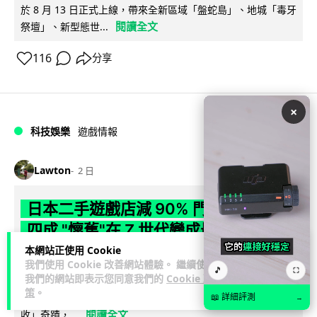
於 8 月 13 日正式上線，帶來全新區域「盤蛇島」、地城「毒牙
閱讀全文
祭壇」、新型態世...
116
分享
×
科技娛樂
遊戲情報
Lawton
2 日
日本二手遊戲店減 90% 門市 業績反增
四成 "懷舊"在 Z 世代變成最潮「新鮮
感」
本網站正使用 Cookie
我們使用 Cookie 改善網站體驗。 繼續使用
🎵
⛶
我們的網站即表示您同意我們的
Cookie 政
日本零售巨頭 GEO 將懷舊遊戲銷售門市從 1,000 間大幅減至
策
。
99 間，但銷售額卻不降反升至過往的 1.4 倍。做到「減店增
📖 詳細評測
→
閱讀全文
收」奇蹟，...