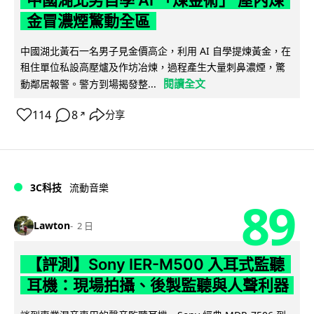
金冒濃煙驚動全區
中國湖北黃石一名男子見金價高企，利用 AI 自學提煉黃金，在
租住單位私設高壓爐及作坊冶煉，過程產生大量刺鼻濃煙，驚
閱讀全文
動鄰居報警。警方到場揭發整...
114
8
分享
↗
3C科技
流動音樂
89
Lawton
2 日
【評測】Sony IER-M500 入耳式監聽
耳機：現場拍攝、後製監聽與人聲利器