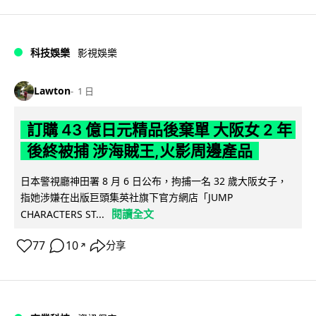
科技娛樂
影視娛樂
Lawton
1 日
訂購 43 億日元精品後棄單 大阪女 2 年
後終被捕 涉海賊王,火影周邊產品
日本警視廳神田署 8 月 6 日公布，拘捕一名 32 歲大阪女子，
指她涉嫌在出版巨頭集英社旗下官方網店「JUMP
閱讀全文
CHARACTERS ST...
77
10
分享
↗