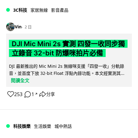
3C科技
家居無線
影音產品
Vin
2 日
DJI Mic Mini 2s 實測 四發一收同步獨
立錄音 32-bit 防爆咪拍片必備
DJI 最新推出的 Mic Mini 2s 無線咪支援「四發一收」分軌錄
音，並首度下放 32-bit Float 浮點內錄功能。本文經實測其...
閱讀全文
253
1
分享
↗
科技娛樂
生活娛樂
城中熱話