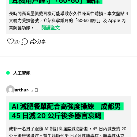
耳機用戶謹守「60-60」鐵律
長時間高音量佩戴耳機可能導致永久性噪音性聽損。本文盤點 4
大聽力受損警號，介紹科學護耳的「60-60 原則」及 Apple 內
閱讀全文
置防護功能，...
20
分享
人工智能
arthur
2 日
AI 減肥餐單配合高強度操練 成都男
45 日減 20 公斤後多器官衰竭
成都一名男子跟隨 AI 制訂高強度減脂計劃，45 日內減去約 20
公斤後昏迷送院。醫生診斷他患上尿源性膿毒症、膿毒性休克