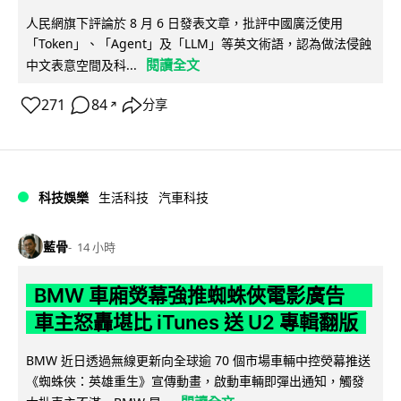
人民網旗下評論於 8 月 6 日發表文章，批評中國廣泛使用
「Token」、「Agent」及「LLM」等英文術語，認為做法侵蝕
閱讀全文
中文表意空間及科...
271
84
分享
↗
科技娛樂
生活科技
汽車科技
藍骨
14 小時
BMW 車廂熒幕強推蜘蛛俠電影廣告
車主怒轟堪比 iTunes 送 U2 專輯翻版
BMW 近日透過無線更新向全球逾 70 個市場車輛中控熒幕推送
《蜘蛛俠：英雄重生》宣傳動畫，啟動車輛即彈出通知，觸發