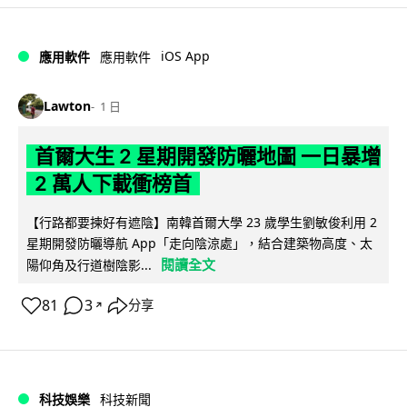
iOS App
應用軟件
應用軟件
Lawton
1 日
首爾大生 2 星期開發防曬地圖 一日暴增
2 萬人下載衝榜首
【行路都要揀好有遮陰】南韓首爾大學 23 歲學生劉敏俊利用 2
星期開發防曬導航 App「走向陰涼處」，結合建築物高度、太
閱讀全文
陽仰角及行道樹陰影...
81
3
分享
↗
科技娛樂
科技新聞