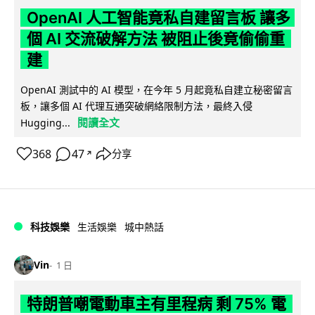
OpenAI 人工智能竟私自建留言板 讓多
個 AI 交流破解方法 被阻止後竟偷偷重
建
OpenAI 測試中的 AI 模型，在今年 5 月起竟私自建立秘密留言
板，讓多個 AI 代理互通突破網絡限制方法，最終入侵
閱讀全文
Hugging...
368
47
分享
↗
科技娛樂
生活娛樂
城中熱話
Vin
1 日
特朗普嘲電動車主有里程病 剩 75% 電