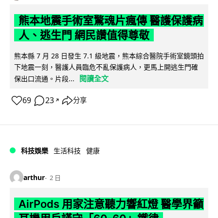
熊本地震手術室驚魂片瘋傳 醫護保護病
人、逃生門 網民讚值得尊敬
熊本縣 7 月 28 日發生 7.1 級地震，熊本綜合醫院手術室鏡頭拍
下地震一刻，醫護人員臨危不亂保護病人，更馬上開逃生門確
閱讀全文
保出口流通。片段...
69
23
分享
↗
科技娛樂
生活科技
健康
arthur
2 日
AirPods 用家注意聽力響紅燈 醫學界籲