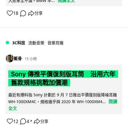
閱讀全文
大批車主不滿。BMW 早...
18
分享
3C科技
流動音樂
音樂耳機
藍骨
15 小時
Sony 傳推平價復刻版耳筒 沿用六年
舊款規格挑戰加價潮
最近有爆料指 Sony 計劃於 9 月 7 日推出平價復刻版降噪耳機
閱讀
WH-1000XM4C，規格幾乎與 2020 年 WH-1000XM4...
全文
12
4
分享
↗