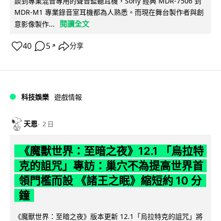
談到專業混音專用的聲音監聽耳機，Sony 經典 MDR-7506 到
MDR-M1 專業錄音室耳機都為人熟悉。而現在舞台製作者與創
閱讀全文
意影像製作...
40
5
分享
↗
科技娛樂
遊戲情報
天恩
2 日
《魔獸世界：至暗之夜》12.1 「烏拉特
克的詛咒」專訪：巢穴不為提高世界首
領門檻而設 《諸王之眠》縮短約 10 分
鐘
《魔獸世界：至暗之夜》版本更新 12.1「烏拉特克的詛咒」將