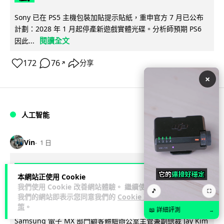
Sony 已在 PS5 主機包裝加貼提示貼紙，重申官方 7 月已公布
計劃：2028 年 1 月起停產新遊戲實體光碟。分析師預期 PS6
閱讀全文
因此...
172
76
分享
↗
×
人工智能
Vin
1 日
Samsung 展示 Galaxy AI 新方向 未來
本網站正使用 Cookie
手機毋須輸入文字 轉向 Agent 全自動操
我們使用 Cookie 改善網站體驗。 繼續使用
🎵
⛶
我們的網站即表示您同意我們的
Cookie 政
作
策
。
📖 詳細評測
→
Samsung 電子 MX 部門顧客體驗辦公室主管兼副總裁 Jay Kim