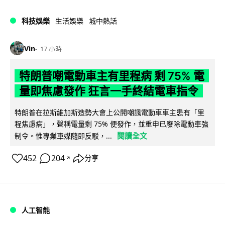
科技娛樂
生活娛樂
城中熱話
Vin
17 小時
特朗普嘲電動車主有里程病 剩 75% 電
量即焦慮發作 狂言一手終結電車指令
特朗普在拉斯維加斯造勢大會上公開嘲諷電動車車主患有「里
程焦慮病」，聲稱電量剩 75% 便發作，並重申已廢除電動車強
閱讀全文
制令。惟專業車媒隨即反駁，...
452
204
分享
↗
人工智能