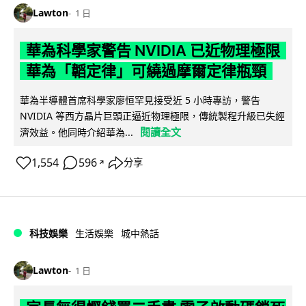
Lawton
1 日
華為科學家警告 NVIDIA 已近物理極限
華為「韜定律」可繞過摩爾定律瓶頸
華為半導體首席科學家廖恒罕見接受近 5 小時專訪，警告
NVIDIA 等西方晶片巨頭正逼近物理極限，傳統製程升級已失經
閱讀全文
濟效益。他同時介紹華為...
1,554
596
分享
↗
科技娛樂
生活娛樂
城中熱話
Lawton
1 日