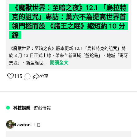
《魔獸世界：至暗之夜》12.1 「烏拉特
克的詛咒」專訪：巢穴不為提高世界首
領門檻而設 《諸王之眠》縮短約 10 分
鐘
《魔獸世界：至暗之夜》版本更新 12.1「烏拉特克的詛咒」將
於 8 月 13 日正式上線，帶來全新區域「盤蛇島」、地城「毒牙
閱讀全文
祭壇」、新型態世...
115
分享
科技娛樂
遊戲情報
Lawton
1 日