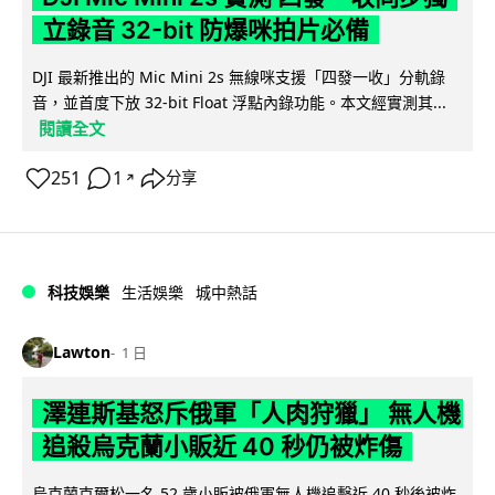
立錄音 32-bit 防爆咪拍片必備
DJI 最新推出的 Mic Mini 2s 無線咪支援「四發一收」分軌錄
音，並首度下放 32-bit Float 浮點內錄功能。本文經實測其...
閱讀全文
251
1
分享
↗
科技娛樂
生活娛樂
城中熱話
Lawton
1 日
澤連斯基怒斥俄軍「人肉狩獵」 無人機
追殺烏克蘭小販近 40 秒仍被炸傷
烏克蘭克爾松一名 52 歲小販被俄軍無人機追擊近 40 秒後被炸