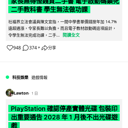
家長無得慳錢買二手書 電子啟動碼鎖死
二手教科書 學生無法做功課
社福界立法會議員陳文宜指，一間中學書單價錢按年加 14.7%
遠超通漲，令家長難以負擔。而且電子教材啟動碼這項設計，
閱讀全文
令學生無法完成功課，二手...
948
374
分享
↗
科技娛樂
遊戲情報
Lawton
1 日
PlayStation 確認停產實體光碟 包裝印
出重要通告 2028 年 1 月後不出光碟遊
戲