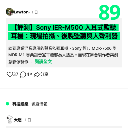
89
Lawton
1 日
【評測】Sony IER-M500 入耳式監聽
耳機：現場拍攝、後製監聽與人聲利器
談到專業混音專用的聲音監聽耳機，Sony 經典 MDR-7506 到
MDR-M1 專業錄音室耳機都為人熟悉。而現在舞台製作者與創
閱讀全文
意影像製作...
37
4
分享
↗
科技娛樂
遊戲情報
天恩
1 日