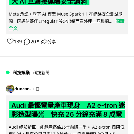
大 AI 巨頭接連曝安全漏洞
Meta 承認，旗下 AI 模型 Muse Spark 1.1 在網絡安全測試期
閱讀
間，因評估夥伴 Irregular 設定出錯而意外連上互聯網...
全文
139
20
分享
↗
科技娛樂
科技新聞
duncan
1 日
Audi 最慳電量產車現身 A2 e-tron 迷
彩造型曝光 快充 26 分鐘充滿 8 成電
Audi 呢部新車，能耗竟然係25年前嘅一半。 A2 e-tron 風阻低
至0.24，每百公里只需12.8 kWh，一度電行到7.8公里。6...