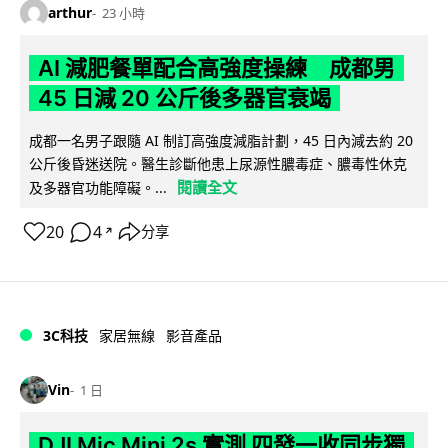
arthur
23 小時
AI 減肥餐單配合高強度操練 成都男
45 日減 20 公斤後多器官衰竭
成都一名男子跟隨 AI 制訂高強度減脂計劃，45 日內減去約 20
公斤後昏迷送院。醫生診斷他患上尿源性膿毒症、膿毒性休克
閱讀全文
及多器官功能障礙。...
20
4
分享
↗
3C科技
家居無線
影音產品
Vin
1 日
DJI Mic Mini 2s 實測 四發一收同步獨