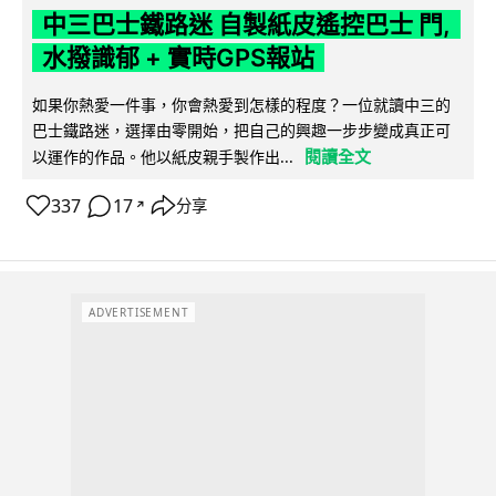
中三巴士鐵路迷 自製紙皮遙控巴士 門,
水撥識郁 + 實時GPS報站
如果你熱愛一件事，你會熱愛到怎樣的程度？一位就讀中三的
巴士鐵路迷，選擇由零開始，把自己的興趣一步步變成真正可
閱讀全文
以運作的作品。他以紙皮親手製作出...
337
17
分享
↗
ADVERTISEMENT