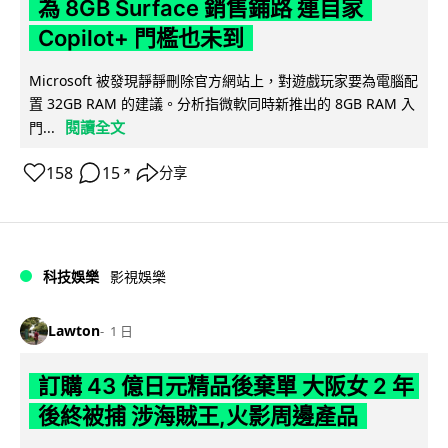
為 8GB Surface 銷售鋪路 連自家
Copilot+ 門檻也未到
Microsoft 被發現靜靜刪除官方網站上，對遊戲玩家要為電腦配
置 32GB RAM 的建議。分析指微軟同時新推出的 8GB RAM 入
閱讀全文
門...
158
15
分享
↗
科技娛樂
影視娛樂
Lawton
1 日
訂購 43 億日元精品後棄單 大阪女 2 年
後終被捕 涉海賊王,火影周邊產品