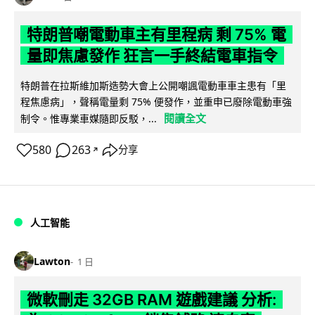
特朗普嘲電動車主有里程病 剩 75% 電
量即焦慮發作 狂言一手終結電車指令
特朗普在拉斯維加斯造勢大會上公開嘲諷電動車車主患有「里
程焦慮病」，聲稱電量剩 75% 便發作，並重申已廢除電動車強
閱讀全文
制令。惟專業車媒隨即反駁，...
580
263
分享
↗
人工智能
Lawton
1 日
微軟刪走 32GB RAM 遊戲建議 分析: