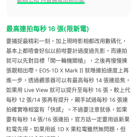
動辦公椅 內置通風加熱功能
最高連拍每秒 16 張(限新電)
要捕捉最精彩一刻，加上現時影相都改用數碼化，
基本上都唔會好似以前咁要計過度過先影，而連拍
就可以先對目標「開一輪機關槍」，之後再慢慢揀
張靚相出嚟。EOS-1D X Mark II 就喺連拍速度上再
進一步，透過觀景器可以有最高每秒 14 張連追焦，
如果用 Live View 就可以提升至每秒 16 張，較上代
每秒 12 張/14 張再有提升，親手試過每秒 16 張連
拍確實喺相當有「快感」。不過要注意就係，如果
要有每秒 14 張/16 張連拍，官方話一定要用返新果
粒電先得，如果用返 1D X 果粒電雖然無問題，但