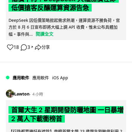
低價搶客反釀運算資源告急
DeepSeek 因低價策略掀起需求熱潮，運算資源不勝負荷，官
方於 8 月 6 日宣布即將大幅上調 API 收費，惟未公布具體加
閱讀全文
幅。事件與...
18
3
分享
↗
iOS App
應用軟件
應用軟件
Lawton
4 小時
首爾大生 2 星期開發防曬地圖 一日暴增
2 萬人下載衝榜首
【行路都要揀好有遮陰】南韓首爾大學 23 歲學生劉敏俊利用 2