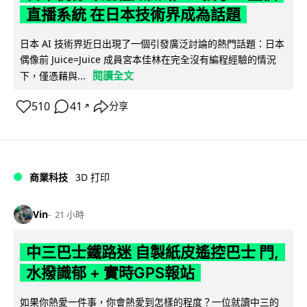
直播系統 在日本技術界成為話題
日本 AI 技術界近日出現了一個引發廣泛討論的熱門話題：日本
偶像前 Juice=Juice 成員宮本佳林在完全沒有編程經驗的情況
閱讀全文
下，僅憑藉與...
510
41
分享
↗
商業科技
3D 打印
Vin
21 小時
中三巴士鐵路迷 自製紙皮遙控巴士 門,
水撥識郁 + 實時GPS報站
如果你熱愛一件事，你會熱愛到怎樣的程度？一位就讀中三的