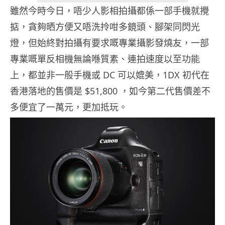
雖然今時今日，唔少人影相拍攝都係一部手機就攪
掂，貪夠晒方便又唔洗拎咁多鏡頭、腳架同閃光
燈，但始終對拍攝有要求嘅專業攝影發燒友，一部
專業嘅單反相機無論喺質素、連拍速度以至功能
上，都並非一般手機或 DC 可以媲美，1DX 初代在
香港落地的售價是 $51,800 ，如今第二代售價差不
多便宜了一萬元，更加抵玩。