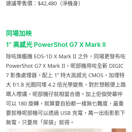
建議零售價：$42,480（淨機身）
同場加映
1” 高感光 PowerShot G7 X Mark II
除咗旗艦機 EOS-1D X Mark II 之外，同場更發布咗
PowerShot G7 X Mark II，呢部機用咗全新 DIGIC
7 影像處理器，配上 1” 特大高感光 CMOS，加埋特
大 f/1.8 光圈同埋 4.2 倍光學變焦，對於想輕便上路
嘅人嚟講，呢部機仔就相當合適。加上佢個熒幕仲
可以 180 旋轉，就算要自拍都一樣無乜難度，最重
要就喺呢部機可以透過 USB 充電，萬一出街影影下
無電，只要用「尿袋」就得。