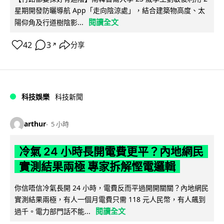
星期開發防曬導航 App「走向陰涼處」，結合建築物高度、太
閱讀全文
陽仰角及行道樹陰影...
42
3
分享
↗
科技娛樂
科技新聞
arthur
5 小時
冷氣 24 小時長開電費更平？內地網民
實測結果兩極 專家拆解慳電邏輯
你信唔信冷氣長開 24 小時，電費反而平過開開關關？內地網民
實測結果兩極，有人一個月電費只需 118 元人民幣，有人飆到
閱讀全文
過千。電力部門話不能...