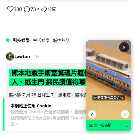
330
73
分享
↗
科技娛樂
生活娛樂
城中熱話
×
Lawton
1 日
熊本地震手術室驚魂片瘋傳 醫護保護病
人、逃生門 網民讚值得尊敬
熊本縣 7 月 28 日發生 7.1 級地震，熊本綜合醫院手術室鏡頭拍
下地震一刻，醫護人員臨危不亂保護病人，更馬上開逃生門確
本網站正使用 Cookie
閱讀全文
保出口流通。片段...
我們使用 Cookie 改善網站體驗。 繼續使用
🎵
⛶
我們的網站即表示您同意我們的
Cookie 政
67
18
分享
↗
策
。
📖 文字版訪問
→