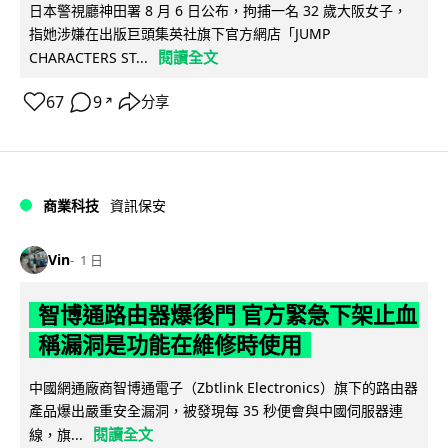
日本警視廳神田署 8 月 6 日公布，拘捕一名 32 歲大阪女子，
指她涉嫌在出版巨頭集英社旗下官方網店「JUMP
閱讀全文
CHARACTERS ST...
67
9
分享
↗
商業科技
資訊保安
Vin
1 日
智博通路由器爆後門 官方緊急下架止血
稱漏洞是功能在維修時使用
中國網通廠商智博通電子（Zbtlink Electronics）旗下的路由器
產品爆出嚴重安全漏洞，被發現每 35 秒便會與中國伺服器連
閱讀全文
線，旗...