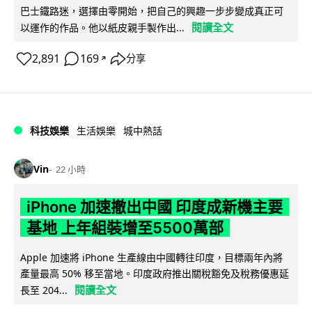
巴士鐵路迷，選擇由零開始，把自己的興趣一步步變成真正可
閱讀全文
以運作的作品。他以紙皮親手製作出...
2,891
169
分享
↗
科技娛樂
生活娛樂
城中熱話
Vin
22 小時
iPhone 加速撤出中國 印度成新機主要
基地 上年組裝增至5500萬部
Apple 加速將 iPhone 生產線由中國轉往印度，目標兩年內將
產量最高 50% 移至當地。印度政府推出關稅豁免及稅務優惠延
閱讀全文
長至 204...