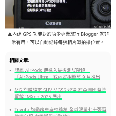
▲內建 GPS 功能對於唔少專業旅行 Blogger 就非
常有用，可以自動記錄每張相片嘅拍攝位置。
相關文章:
旗艦 AirPods 傳進入最後測試階段
「AirPods Ultra」或內置相機於 9 月推出
MG 旗艦純電 SUV MGS6 登場 於亞洲國際博
覽館 IMXpo 2025 展出
Toyota 旗艦房車座椅移植 全球限量七十張電