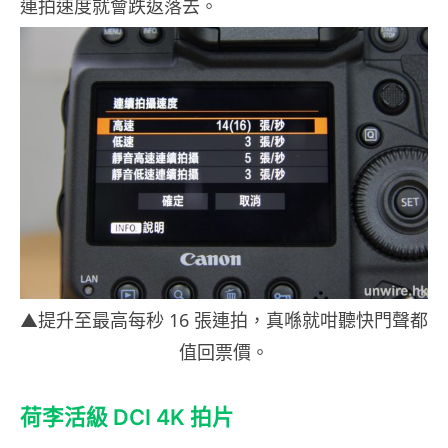
連拍速度就會跌返落去。
▲提升至最高每秒 16 張連拍，真喺就咁聽快門聲都
值回票價。
荷李活級 DCI 4K 拍片