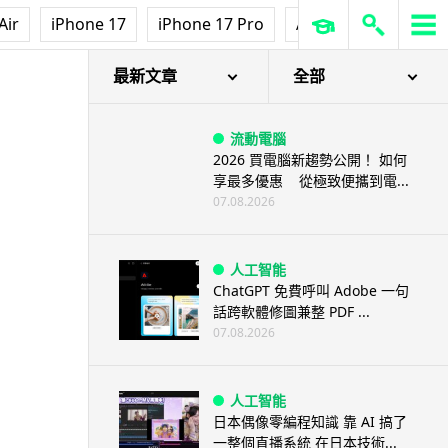
Air
iPhone 17
iPhone 17 Pro
AirPods Pro 3
Ap
最新文章
全部
流動電腦
2026 買電腦新趨勢公開！ 如何
享最多優惠 從極致便攜到電...
07.08.2026
人工智能
ChatGPT 免費呼叫 Adobe 一句
話跨軟體修圖兼整 PDF ...
07.08.2026
人工智能
日本偶像零編程知識 靠 AI 搞了
一整個直播系統 在日本技術...