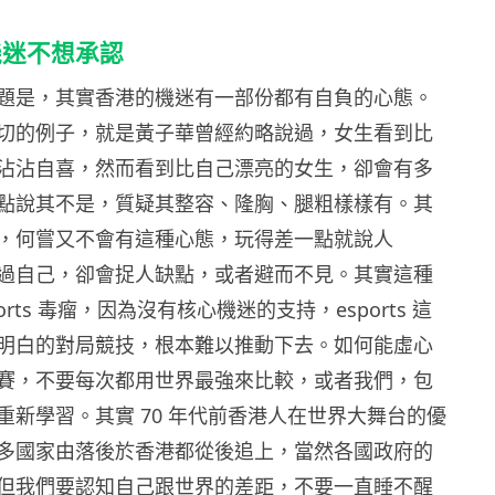
機迷不想承認
題是，其實香港的機迷有一部份都有自負的心態。
切的例子，就是黃子華曾經約略說過，女生看到比
沾沾自喜，然而看到比自己漂亮的女生，卻會有多
點說其不是，質疑其整容、隆胸、腿粗樣樣有。其
，何嘗又不會有這種心態，玩得差一點就說人
過自己，卻會捉人缺點，或者避而不見。其實這種
orts 毒瘤，因為沒有核心機迷的支持，esports 這
明白的對局競技，根本難以推動下去。如何能虛心
賽，不要每次都用世界最強來比較，或者我們，包
重新學習。其實 70 年代前香港人在世界大舞台的優
多國家由落後於香港都從後追上，當然各國政府的
但我們要認知自己跟世界的差距，不要一直睡不醒