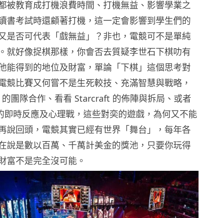
都被教育成打機浪費時間、打機無益、影響學業之
讀書考試時還顧著打機，這一定會影響到學生們的
又是否可代表「戲無益」？非也，電競可不是單純
。就好像捉棋那樣，你會否去質疑李世石下棋叻有
他能得到的地位及財富，單論「下棋」這個思考對
電競比賽又何嘗不是生死較技、充滿智慧與戰略，
oL 的團隊合作、看看 Starcraft 的佈陣與拆局、或者
ghter 的即時反應及心理戰，這些對奕的遊戲，為何又不能
再說回頭，電競其實已經有世界「舞台」，每年各
在說是數以百萬、千萬計美金的獎池，只要你玩得
財富不是完全沒可能。