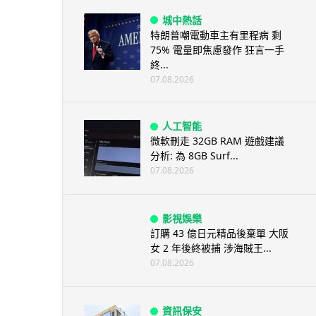
城中熱話
特朗普嘲電動車主有里程病 剩
75% 電量即焦慮發作 狂言一手
終...
07.08.2026
人工智能
微軟刪走 32GB RAM 遊戲建議
分析: 為 8GB Surf...
07.08.2026
影視娛樂
訂購 43 億日元精品後棄單 大阪
女 2 年後終被捕 涉海賊王...
07.08.2026
資訊保安