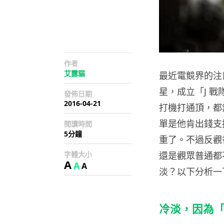
作者
艾露貓
最近電競界的注
星，成立「J 
發佈日期
2016-04-21
打機打通頂，都無人
單是他肯出錢支
閱讀時間
5分鐘
重了。不過反觀香
字體大小
還是觀眾普通都
A
A
A
淡？以下分析一
冷淡，因為