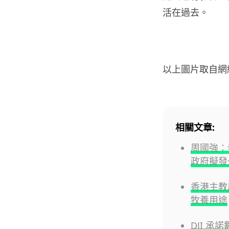
活在過去。
以上圖片取自網
相關文章:
周國強：
政府擬發
香港主教
牧養用途
DJI 承