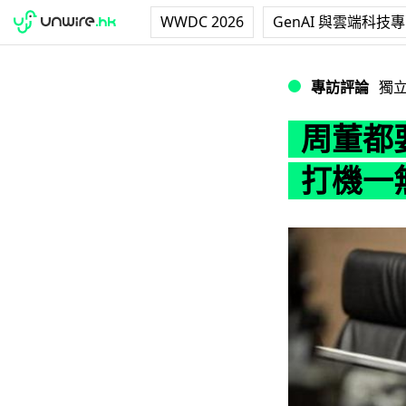
WWDC 2026
GenAI 與雲端科技
周董都要收購電競
專訪評論
獨
周董都
打機一