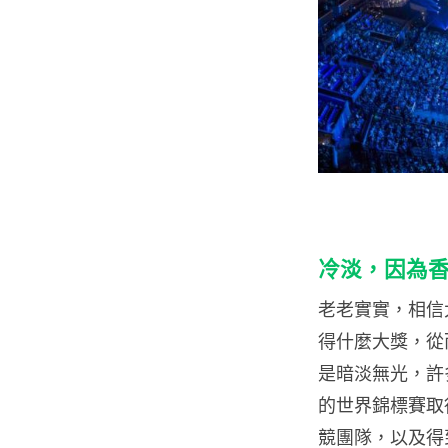
冷淡，因為
老老實實，相信大
得什麼大獎，從
是暗淡無光，許
的世界錦標賽取
競團隊，以及得