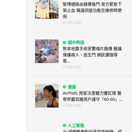
智博通路由器爆後門 官方緊急下
架止血 稱漏洞是功能在維修時使
用
07.08.2026
城中熱話
熊本地震手術室驚魂片瘋傳 醫護
保護病人、逃生門 網民讚值得
尊...
07.08.2026
健康
AirPods 用家注意聽力響紅燈 醫
學界籲耳機用戶謹守「60-60」...
07.08.2026
人工智能
AI 減肥餐單配合高強度操練 成