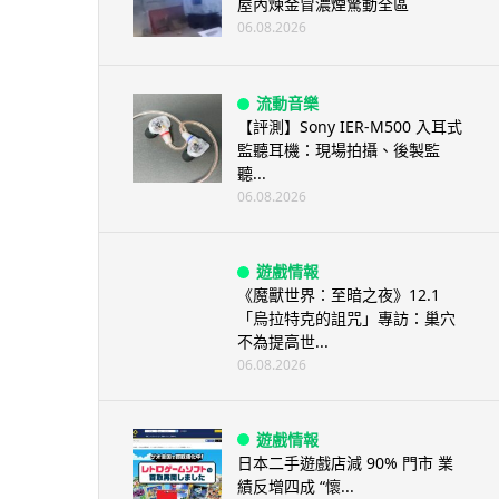
屋內煉金冒濃煙驚動全區
06.08.2026
流動音樂
【評測】Sony IER-M500 入耳式
監聽耳機：現場拍攝、後製監
聽...
06.08.2026
遊戲情報
《魔獸世界：至暗之夜》12.1
「烏拉特克的詛咒」專訪：巢穴
不為提高世...
06.08.2026
遊戲情報
日本二手遊戲店減 90% 門市 業
績反增四成 “懷...