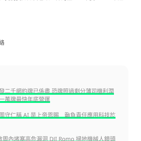
絡
發二千網約牌已係盡 恐牌照過剩分薄司機利潤
一萬牌最快年底營運
周守仁稱 AI 是上帝恩賜 籲負責任應用科技於
諾數周內堵塞高危漏洞 DJI Romo 掃地機械人鏡頭