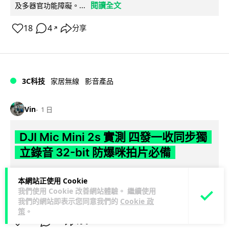
閱讀全文
及多器官功能障礙。...
18
4
分享
↗
3C科技
家居無線
影音產品
Vin
1 日
DJI Mic Mini 2s 實測 四發一收同步獨
立錄音 32-bit 防爆咪拍片必備
DJI 最新推出的 Mic Mini 2s 無線咪支援「四發一收」分軌錄
本網站正使用 Cookie
音，並首度下放 32-bit Float 浮點內錄功能。本文經實測其...
我們使用 Cookie 改善網站體驗。 繼續使用
閱讀全文
我們的網站即表示您同意我們的
Cookie 政
策
。
249
1
分享
↗