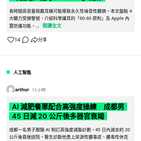
長時間高音量佩戴耳機可能導致永久性噪音性聽損。本文盤點 4
大聽力受損警號，介紹科學護耳的「60-60 原則」及 Apple 內
閱讀全文
置防護功能，...
14
分享
人工智能
arthur
12 小時
AI 減肥餐單配合高強度操練 成都男
45 日減 20 公斤後多器官衰竭
成都一名男子跟隨 AI 制訂高強度減脂計劃，45 日內減去約 20
公斤後昏迷送院。醫生診斷他患上尿源性膿毒症、膿毒性休克