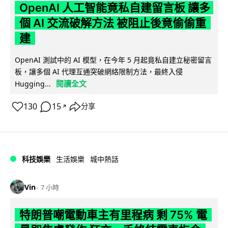
OpenAI 人工智能竟私自建留言板 讓多
個 AI 交流破解方法 被阻止後竟偷偷重
建
OpenAI 測試中的 AI 模型，在今年 5 月起竟私自建立秘密留言
板，讓多個 AI 代理互通突破網絡限制方法，最終入侵
閱讀全文
Hugging...
130
15
分享
↗
科技娛樂
生活娛樂
城中熱話
Vin
7 小時
特朗普嘲電動車主有里程病 剩 75% 電