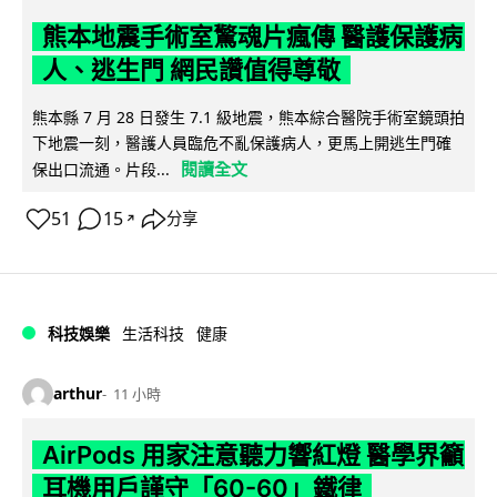
熊本地震手術室驚魂片瘋傳 醫護保護病
人、逃生門 網民讚值得尊敬
熊本縣 7 月 28 日發生 7.1 級地震，熊本綜合醫院手術室鏡頭拍
下地震一刻，醫護人員臨危不亂保護病人，更馬上開逃生門確
閱讀全文
保出口流通。片段...
51
15
分享
↗
科技娛樂
生活科技
健康
arthur
11 小時
AirPods 用家注意聽力響紅燈 醫學界籲
耳機用戶謹守「60-60」鐵律