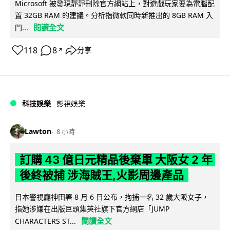
Microsoft 被發現靜靜刪除官方網站上，對遊戲玩家要為電腦配
置 32GB RAM 的建議。分析指微軟同時新推出的 8GB RAM 入
閱讀全文
門...
118
8
分享
↗
科技娛樂
影視娛樂
Lawton
8 小時
訂購 43 億日元精品後棄單 大阪女 2 年
後終被捕 涉海賊王,火影周邊產品
日本警視廳神田署 8 月 6 日公布，拘捕一名 32 歲大阪女子，
指她涉嫌在出版巨頭集英社旗下官方網店「JUMP
閱讀全文
CHARACTERS ST...