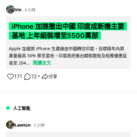
Vin
3 小時
iPhone 加速撤出中國 印度成新機主要
基地 上年組裝增至5500萬部
Apple 加速將 iPhone 生產線由中國轉往印度，目標兩年內將
產量最高 50% 移至當地。印度政府推出關稅豁免及稅務優惠延
閱讀全文
長至 204...
171
72
分享
↗
人工智能
Lawton
5 小時