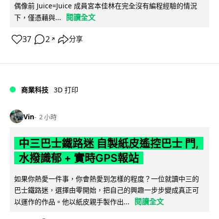
偶像前 Juice=Juice 成員宮本佳林在完全沒有編程經驗的情況
閱讀全文
下，僅憑藉與...
37
2
分享
↗
商業科技
3D 打印
Vin
2 小時
中三巴士鐵路迷 自製紙皮遙控巴士 門,
水撥識郁 + 實時GPS報站
如果你熱愛一件事，你會熱愛到怎樣的程度？一位就讀中三的
巴士鐵路迷，選擇由零開始，把自己的興趣一步步變成真正可
閱讀全文
以運作的作品。他以紙皮親手製作出...