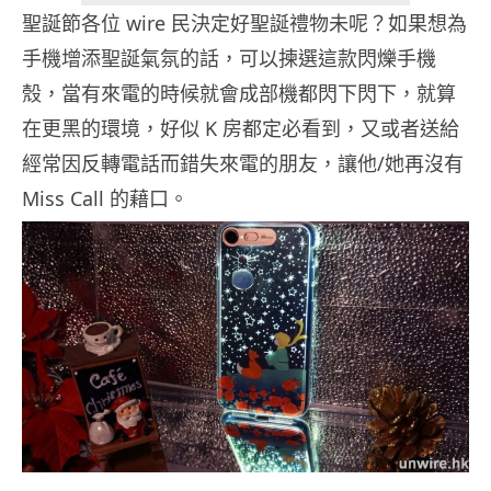
聖誕節各位 wire 民決定好聖誕禮物未呢？如果想為
手機增添聖誕氣氛的話，可以揀選這款閃爍手機
殼，當有來電的時候就會成部機都閃下閃下，就算
在更黑的環境，好似 K 房都定必看到，又或者送給
經常因反轉電話而錯失來電的朋友，讓他/她再沒有
Miss Call 的藉口。