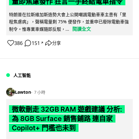
量即焦慮發作 狂言一手終結電車指令
特朗普在拉斯維加斯造勢大會上公開嘲諷電動車車主患有「里
程焦慮病」，聲稱電量剩 75% 便發作，並重申已廢除電動車強
閱讀全文
制令。惟專業車媒隨即反駁，...
386
151
分享
↗
人工智能
Lawton
7 小時
微軟刪走 32GB RAM 遊戲建議 分析:
為 8GB Surface 銷售鋪路 連自家
Copilot+ 門檻也未到