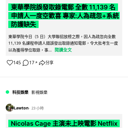
東華學院誤發取錄電郵 全數 11,139 名
申請人一度空歡喜 專家:人為疏忽+系統
防護缺失
東華學院今日（5 日）大學聯招放榜之際，因人為疏忽向全數
11,139 名課程申請人錯誤發出取錄通知電郵，令大批考生一度
閱讀全文
以為獲得學位取錄，事...
145
17
分享
↗
科技娛樂
影視娛樂
Lawton
23 小時
Nicolas Cage 主演未上映電影 Netflix