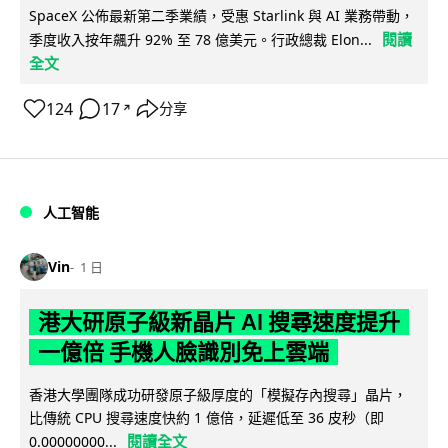
SpaceX 公佈最新第二季業績，受惠 Starlink 與 AI 業務帶動，
閱讀
季度收入按年飆升 92% 至 78 億美元。行政總裁 Elon...
全文
124
17
分享
↗
人工智能
Vin
1 日
港大研原子級新晶片 AI 搜尋速度提升
一億倍 手機人臉識別免上雲端
香港大學團隊成功研發原子級厚度的「模擬存內搜尋」晶片，
比傳統 CPU 搜尋速度快約 1 億倍，延遲低至 36 皮秒（即
閱讀全文
0.00000000...