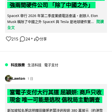
強兩間硬件公司 「除了中國之外」
SpaceX 舉行 2026 年第二季度業績電話會議，創辦人 Elon
閱讀
Musk 稱除了中國之外 SpaceX 與 Tesla 是地球硬件實...
全文
215
24
分享
↗
科技娛樂
生活科技
電子支付
Lawton
1 日
當電子支付大行其道 屈穎妍: 商戶只收
現金 唯一可能是逃稅 倡稅局主動調查
新加坡知名粥店明輝田雞粥老闆涉逃稅逾 380 萬坡元（約港幣