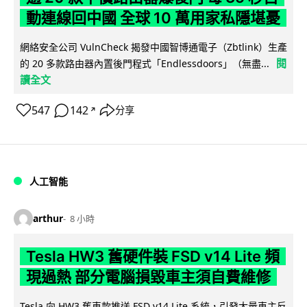
動連線回中國 全球 10 萬用家私隱堪憂
網絡安全公司 VulnCheck 揭發中國智博通電子（Zbtlink）生產
閱
的 20 多款路由器內置後門程式「Endlessdoors」（無盡...
讀全文
547
142
分享
↗
人工智能
arthur
8 小時
Tesla HW3 舊硬件裝 FSD v14 Lite 頻
現過熱 部分電腦損毀車主須自費維修
Tesla 向 HW3 舊車款推送 FSD v14 Lite 系統，引發大量車主反