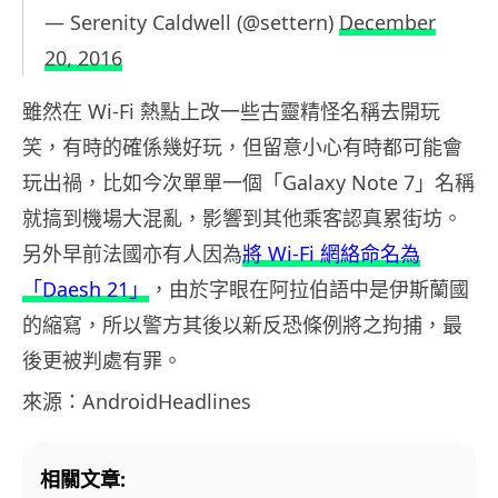
— Serenity Caldwell (@settern)
December
20, 2016
雖然在 Wi-Fi 熱點上改一些古靈精怪名稱去開玩
笑，有時的確係幾好玩，但留意小心有時都可能會
玩出禍，比如今次單單一個「Galaxy Note 7」名稱
就搞到機場大混亂，影響到其他乘客認真累街坊。
另外早前法國亦有人因為
將 Wi-Fi 網絡命名為
「Daesh 21」
，由於字眼在阿拉伯語中是伊斯蘭國
的縮寫，所以警方其後以新反恐條例將之拘捕，最
後更被判處有罪。
來源：AndroidHeadlines
相關文章: