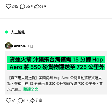
245
55
分享
↗
人工智能
Lawton
1 日
貨運火箭 沖繩飛台灣僅需 15 分鐘 Hop
Aero 將 550 磅貨物運送至 725 公里外
【真正用火箭送貨】美國初創 Hop Aero 公開自動駕駛貨運火
箭，聲稱可在 15 分鐘內將 250 公斤物資投送 750 公里外，並
閱讀全文
以沖繩...
51
6
分享
↗