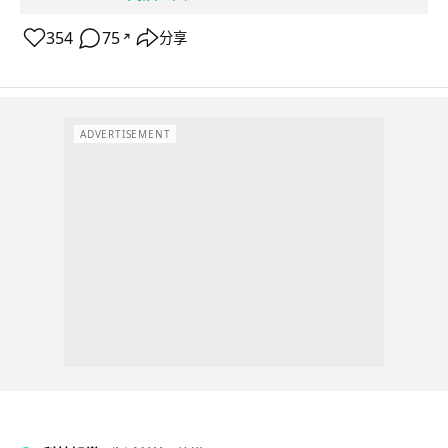
354
75
分享
↗
ADVERTISEMENT