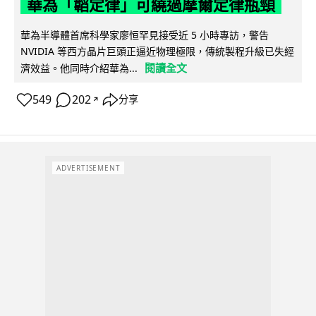
華為「韜定律」可繞過摩爾定律瓶頸
華為半導體首席科學家廖恒罕見接受近 5 小時專訪，警告
NVIDIA 等西方晶片巨頭正逼近物理極限，傳統製程升級已失經
閱讀全文
濟效益。他同時介紹華為...
549
202
分享
↗
ADVERTISEMENT