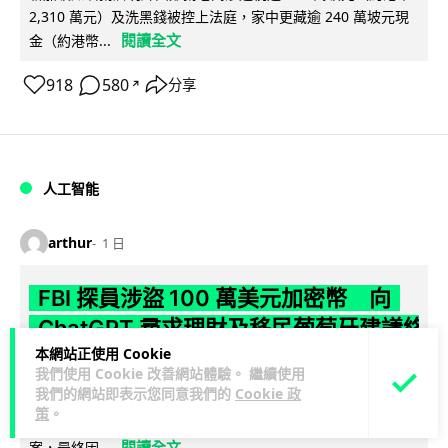
2,310 萬元）及洗黑錢被控上法庭，家中更藏逾 240 萬坡元現
閱讀全文
金（約港幣...
918
580
分享
↗
人工智能
arthur
1 日
FBI 探員涉盜 100 萬美元加密幣 向
ChatGPT 尋求理財及移民葡萄牙建議終
本網站正使用 Cookie
被捕
我們使用 Cookie 改善網站體驗。 繼續使用
我們的網站即表示您同意我們的
Cookie 政
FBI 一名資深反情報探員涉嫌利用職務之便盜取敵對國家近 100
策
。
萬美元加密貨幣，事後更向 ChatGPT 諮詢理財及移民葡萄牙方
閱讀全文
案，最終因...