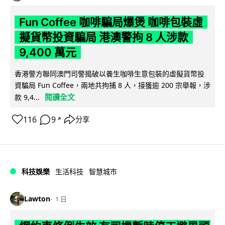
Fun Coffee 咖啡騙局爆煲 咖啡包裝虛
擬貨幣投資騙局 港澳警拘 8 人涉款
9,400 萬元
香港警方聯同澳門司警搗破以養生咖啡生意包裝的虛擬貨幣投
資騙局 Fun Coffee，兩地共拘捕 8 人，接獲逾 200 宗舉報，涉
閱讀全文
款 9,4...
116
9
分享
↗
科技娛樂
生活科技
智慧城市
Lawton
1 日