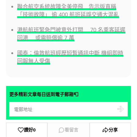
聯合航空系統故障全美停飛 告示版直稱
「技術故障」 逾 400 航班延誤交通大混亂
港航航班緊急門被意外打開 70 名乘客延遲
回港 或需賠償逾 7 萬
國泰：倫敦航班經歷短暫通訊中斷 機組即時
回報無人受傷
📮
更多精彩文章每日送到電子郵箱
讚好
0
看留言
分享