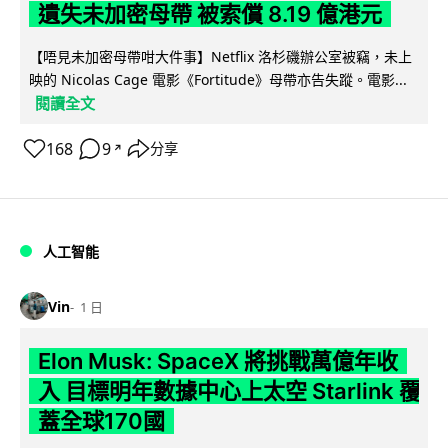
遺失未加密母帶 被索償 8.19 億港元
【唔見未加密母帶咁大件事】Netflix 洛杉磯辦公室被竊，未上
映的 Nicolas Cage 電影《Fortitude》母帶亦告失蹤。電影...
閱讀全文
168
9
分享
↗
人工智能
Vin
1 日
Elon Musk: SpaceX 將挑戰萬億年收
入 目標明年數據中心上太空 Starlink 覆
蓋全球170國