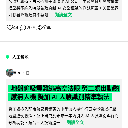
彭博社報道，白宮通知美國頂尖 AI 公司，中國開發的開放權重
模型將不納入特朗普政府新 AI 安全框架的測試範圍。美國業界
閱讀全文
則聯署呼籲政府不要限...
44
20
分享
↗
人工智能
Vin
1 日
地盤偷吸煙難逃高空法眼 勞工處出動熱
感無人機 擬加 AI 人臉識別精準執法
勞工處投入配備熱感應鏡頭的小型無人機進行高空巡邏以打擊
地盤違例吸煙，並正研究於未來一年內引入 AI 人臉識別與行為
閱讀全文
分析功能，結合三大技術進一...