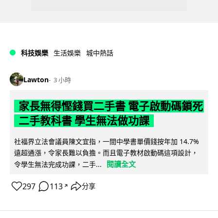
科技娛樂
生活娛樂
城中熱話
Lawton
3 小時
家長無得慳錢買二手書 電子啟動碼鎖死
二手教科書 學生無法做功課
社福界立法會議員陳文宜指，一間中學書單價錢按年加 14.7%
遠超通漲，令家長難以負擔。而且電子教材啟動碼這項設計，
閱讀全文
令學生無法完成功課，二手...
297
113
分享
↗