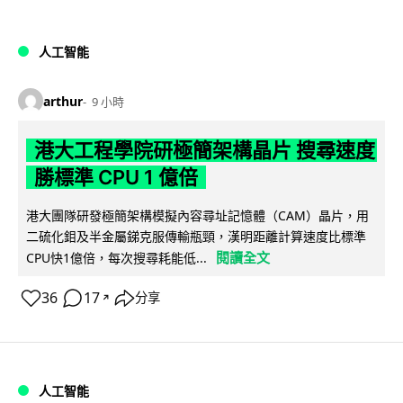
人工智能
arthur
9 小時
港大工程學院研極簡架構晶片 搜尋速度
勝標準 CPU 1 億倍
港大團隊研發極簡架構模擬內容尋址記憶體（CAM）晶片，用
二硫化鉬及半金屬銻克服傳輸瓶頸，漢明距離計算速度比標準
閱讀全文
CPU快1億倍，每次搜尋耗能低...
36
17
分享
↗
人工智能