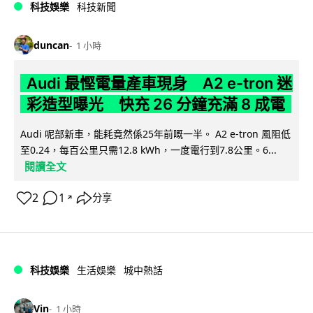
科技娛樂
科技新聞
duncan
1 小時
Audi 最慳電量產車現身 A2 e-tron 迷
彩造型曝光 快充 26 分鐘充滿 8 成電
Audi 呢部新車，能耗竟然係25年前嘅一半。 A2 e-tron 風阻低
至0.24，每百公里只需12.8 kWh，一度電行到7.8公里。6...
閱讀全文
2
1
分享
↗
科技娛樂
生活娛樂
城中熱話
Vin
1 小時