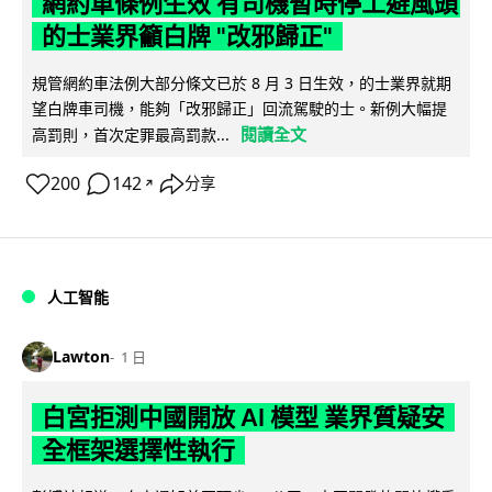
網約車條例生效 有司機暫時停工避風頭
的士業界籲白牌 "改邪歸正"
規管網約車法例大部分條文已於 8 月 3 日生效，的士業界就期
望白牌車司機，能夠「改邪歸正」回流駕駛的士。新例大幅提
閱讀全文
高罰則，首次定罪最高罰款...
200
142
分享
↗
人工智能
Lawton
1 日
白宮拒測中國開放 AI 模型 業界質疑安
全框架選擇性執行