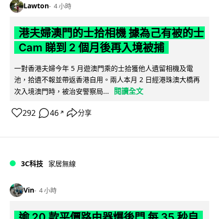
Lawton
4 小時
港夫婦澳門的士拾相機 據為己有被的士
Cam 睇到 2 個月後再入境被捕
一對香港夫婦今年 5 月遊澳門乘的士拾獲他人遺留相機及電
池，拾遺不報並帶返香港自用。兩人本月 2 日經港珠澳大橋再
閱讀全文
次入境澳門時，被治安警察局...
292
46
分享
↗
3C科技
家居無線
Vin
4 小時
逾 20 款平價路由器爆後門 每 35 秒自