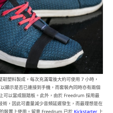
 採用堅韌塑料製成，每次充滿電後大約可使用 7 小時，
 燈可以顯示是否已連接到手機，而套裝內同時亦有兩個
可以當成鼓踏板。此外，由於 Freedrum 採用最
DI 技術，因此可盡量減少音頻延遲發生，而最理想是在
以上的裝置上使用。留意 Freedrum 已於
Kickstarter
上