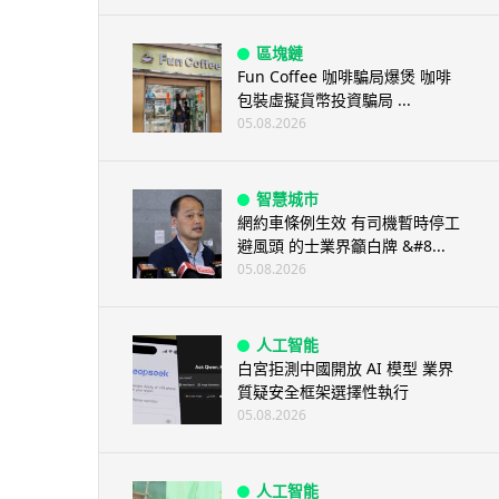
區塊鏈
Fun Coffee 咖啡騙局爆煲 咖啡
包裝虛擬貨幣投資騙局 ...
05.08.2026
智慧城市
網約車條例生效 有司機暫時停工
避風頭 的士業界籲白牌 &#8...
05.08.2026
人工智能
白宮拒測中國開放 AI 模型 業界
質疑安全框架選擇性執行
05.08.2026
人工智能