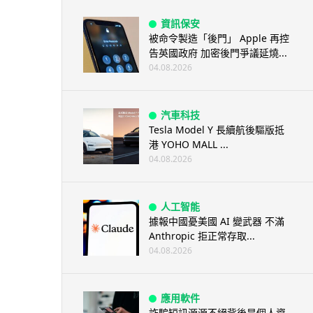
資訊保安
被命令製造「後門」 Apple 再控
告英國政府 加密後門爭議延燒...
04.08.2026
汽車科技
Tesla Model Y 長續航後驅版抵
港 YOHO MALL ...
04.08.2026
人工智能
據報中國憂美國 AI 變武器 不滿
Anthropic 拒正常存取...
04.08.2026
應用軟件
詐騙短訊源源不絕背後是個人資