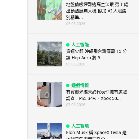
地盤偷吸煙難逃高空法眼 勞工處
出動熱感無人機 擬加 AI 人臉識
別精準...
05.08.2026
人工智能
貨運火箭 沖繩飛台灣僅需 15 分
鐘 Hop Aero 將 5...
05.08.2026
遊戲情報
有實體光碟未必代表你擁有遊戲
調查：PS5 34%、Xbox 50...
05.08.2026
人工智能
Elon Musk 稱 SpaceX Tesla 是
地球最強兩間硬件公...