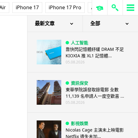
Air
iPhone 17
iPhone 17 Pro
AirPods Pro 3
Ap
最新文章
全部
人工智能
靠快閃記憶體紓緩 DRAM 不足
KIOXIA 推 XL1 記憶體...
05.08.2026
資訊保安
東華學院誤發取錄電郵 全數
11,139 名申請人一度空歡喜 ...
05.08.2026
影視娛樂
Nicolas Cage 主演未上映電影
Netflix 遺失未加...