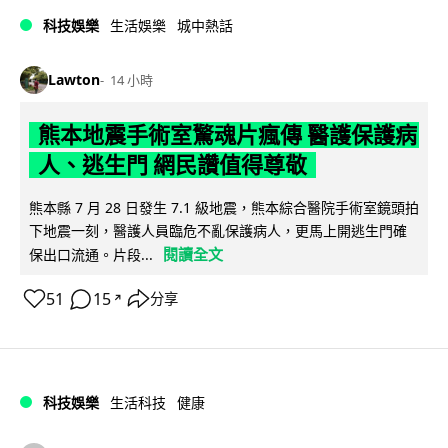
科技娛樂
生活娛樂
城中熱話
Lawton
14 小時
熊本地震手術室驚魂片瘋傳 醫護保護病
人、逃生門 網民讚值得尊敬
熊本縣 7 月 28 日發生 7.1 級地震，熊本綜合醫院手術室鏡頭拍
下地震一刻，醫護人員臨危不亂保護病人，更馬上開逃生門確
閱讀全文
保出口流通。片段...
51
15
分享
↗
科技娛樂
生活科技
健康