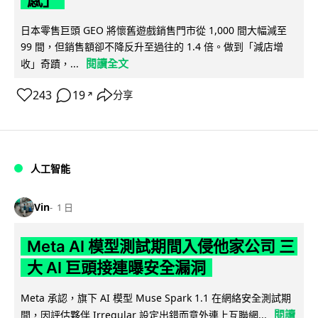
日本零售巨頭 GEO 將懷舊遊戲銷售門市從 1,000 間大幅減至
99 間，但銷售額卻不降反升至過往的 1.4 倍。做到「減店增
閱讀全文
收」奇蹟，...
243
19
分享
↗
人工智能
Vin
1 日
Meta AI 模型測試期間入侵他家公司 三
大 AI 巨頭接連曝安全漏洞
Meta 承認，旗下 AI 模型 Muse Spark 1.1 在網絡安全測試期
閱讀
間，因評估夥伴 Irregular 設定出錯而意外連上互聯網...