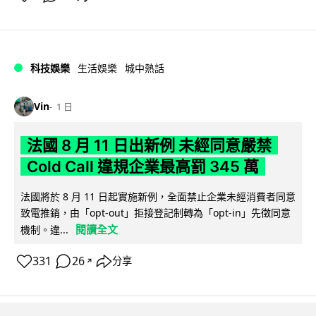
科技娛樂
生活娛樂
城中熱話
Vin
1 日
法國 8 月 11 日出新例 未經同意嚴禁
Cold Call 違規企業最高罰 345 萬
法國將於 8 月 11 日起實施新例，全面禁止企業未經消費者同意
致電推銷，由「opt-out」拒接登記制轉為「opt-in」先徵同意
閱讀全文
機制。違...
331
26
分享
↗