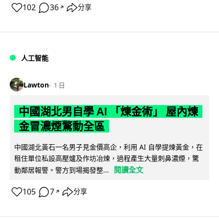
102
36
分享
↗
人工智能
Lawton
1 日
中國湖北男自學 AI 「煉金術」 屋內煉
金冒濃煙驚動全區
中國湖北黃石一名男子見金價高企，利用 AI 自學提煉黃金，在
租住單位私設高壓爐及作坊冶煉，過程產生大量刺鼻濃煙，驚
閱讀全文
動鄰居報警。警方到場揭發整...
105
7
分享
↗