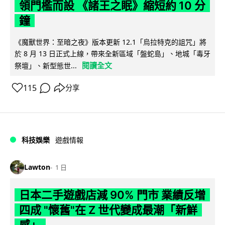
領門檻而設 《諸王之眠》縮短約 10 分
鐘
《魔獸世界：至暗之夜》版本更新 12.1「烏拉特克的詛咒」將
於 8 月 13 日正式上線，帶來全新區域「盤蛇島」、地城「毒牙
閱讀全文
祭壇」、新型態世...
115
分享
科技娛樂
遊戲情報
Lawton
1 日
日本二手遊戲店減 90% 門市 業績反增
四成 "懷舊"在 Z 世代變成最潮「新鮮
感」