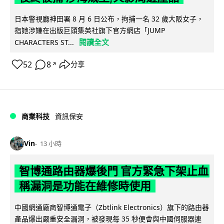
日本警視廳神田署 8 月 6 日公布，拘捕一名 32 歲大阪女子，
指她涉嫌在出版巨頭集英社旗下官方網店「JUMP
閱讀全文
CHARACTERS ST...
52
8
分享
↗
商業科技
資訊保安
Vin
13 小時
智博通路由器爆後門 官方緊急下架止血
稱漏洞是功能在維修時使用
中國網通廠商智博通電子（Zbtlink Electronics）旗下的路由器
產品爆出嚴重安全漏洞，被發現每 35 秒便會與中國伺服器連