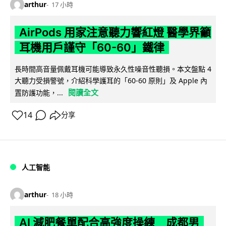
arthur
17 小時
AirPods 用家注意聽力響紅燈 醫學界籲
耳機用戶謹守「60-60」鐵律
長時間高音量佩戴耳機可能導致永久性噪音性聽損。本文盤點 4
大聽力受損警號，介紹科學護耳的「60-60 原則」及 Apple 內
閱讀全文
置防護功能，...
14
分享
人工智能
arthur
18 小時
AI 減肥餐單配合高強度操練 成都男