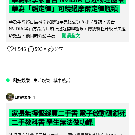
華為「韜定律」可繞過摩爾定律瓶頸
華為半導體首席科學家廖恒罕見接受近 5 小時專訪，警告
NVIDIA 等西方晶片巨頭正逼近物理極限，傳統製程升級已失經
閱讀全文
濟效益。他同時介紹華為...
1,546
593
分享
↗
科技娛樂
生活娛樂
城中熱話
Lawton
1 日
家長無得慳錢買二手書 電子啟動碼鎖死
二手教科書 學生無法做功課