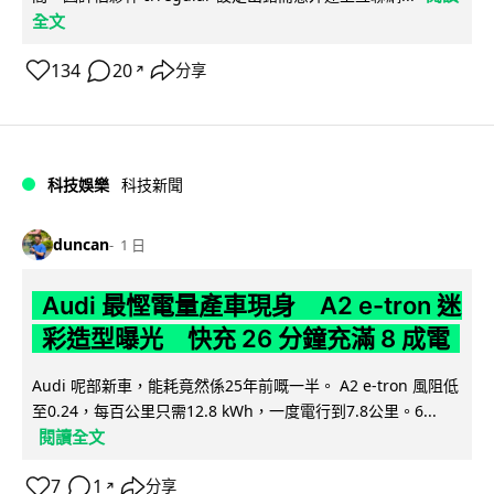
全文
134
20
分享
↗
科技娛樂
科技新聞
duncan
1 日
Audi 最慳電量產車現身 A2 e-tron 迷
彩造型曝光 快充 26 分鐘充滿 8 成電
Audi 呢部新車，能耗竟然係25年前嘅一半。 A2 e-tron 風阻低
至0.24，每百公里只需12.8 kWh，一度電行到7.8公里。6...
閱讀全文
7
1
分享
↗