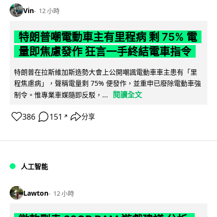
Vin
12 小時
特朗普嘲電動車主有里程病 剩 75% 電
量即焦慮發作 狂言一手終結電車指令
特朗普在拉斯維加斯造勢大會上公開嘲諷電動車車主患有「里
程焦慮病」，聲稱電量剩 75% 便發作，並重申已廢除電動車強
閱讀全文
制令。惟專業車媒隨即反駁，...
386
151
分享
↗
人工智能
Lawton
12 小時