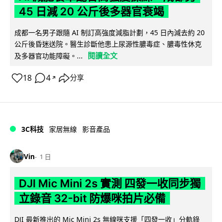
45 日減 20 公斤後多器官衰竭
成都一名男子跟隨 AI 制訂高強度減脂計劃，45 日內減去約 20
公斤後昏迷送院。醫生診斷他患上尿源性膿毒症、膿毒性休克
閱讀全文
及多器官功能障礙。...
18
4
分享
↗
3C科技
家居無線
影音產品
Vin
1 日
DJI Mic Mini 2s 實測 四發一收同步獨
立錄音 32-bit 防爆咪拍片必備
DJI 最新推出的 Mic Mini 2s 無線咪支援「四發一收」分軌錄