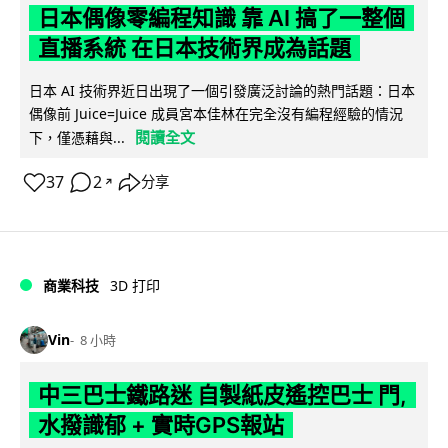
日本偶像零編程知識 靠 AI 搞了一整個
直播系統 在日本技術界成為話題
日本 AI 技術界近日出現了一個引發廣泛討論的熱門話題：日本
偶像前 Juice=Juice 成員宮本佳林在完全沒有編程經驗的情況
閱讀全文
下，僅憑藉與...
37
2
分享
↗
商業科技
3D 打印
Vin
8 小時
中三巴士鐵路迷 自製紙皮遙控巴士 門,
水撥識郁 + 實時GPS報站