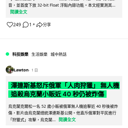
音，並首度下放 32-bit Float 浮點內錄功能。本文經實測其...
閱讀全文
249
1
分享
↗
科技娛樂
生活娛樂
城中熱話
Lawton
1 日
澤連斯基怒斥俄軍「人肉狩獵」 無人機
追殺烏克蘭小販近 40 秒仍被炸傷
烏克蘭克爾松一名 52 歲小販被俄軍無人機追擊近 40 秒後被炸
傷，影片由烏克蘭總統澤連斯基公開。他直斥俄軍對平民進行
閱讀全文
「狩獵式」攻擊，烏克蘭...