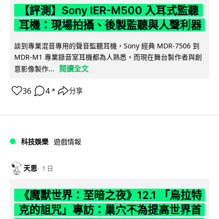
【評測】Sony IER-M500 入耳式監聽
耳機：現場拍攝、後製監聽與人聲利器
談到專業混音專用的聲音監聽耳機，Sony 經典 MDR-7506 到
MDR-M1 專業錄音室耳機都為人熟悉。而現在舞台製作者與創
閱讀全文
意影像製作...
36
4
分享
↗
科技娛樂
遊戲情報
天恩
1 日
《魔獸世界：至暗之夜》12.1 「烏拉特
克的詛咒」專訪：巢穴不為提高世界首