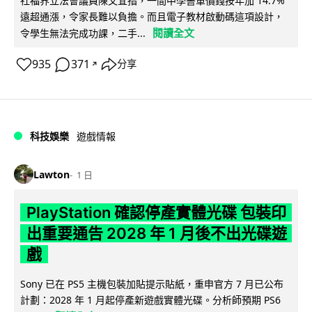
社福界立法會議員陳文宜指，一間中學書單價錢按年加 14.7%
遠超通漲，令家長難以負擔。而且電子教材啟動碼這項設計，
閱讀全文
令學生無法完成功課，二手...
935
371
分享
↗
科技娛樂
遊戲情報
Lawton
1 日
PlayStation 確認停產實體光碟 包裝印
出重要通告 2028 年 1 月後不出光碟遊
戲
Sony 已在 PS5 主機包裝加貼提示貼紙，重申官方 7 月已公布
計劃：2028 年 1 月起停產新遊戲實體光碟。分析師預期 PS6