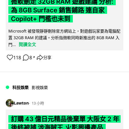
微軟刪走 32GB RAM 遊戲建議 分析:
為 8GB Surface 銷售鋪路 連自家
Copilot+ 門檻也未到
Microsoft 被發現靜靜刪除官方網站上，對遊戲玩家要為電腦配
置 32GB RAM 的建議。分析指微軟同時新推出的 8GB RAM 入
閱讀全文
門...
118
8
分享
↗
科技娛樂
影視娛樂
Lawton
13 小時
訂購 43 億日元精品後棄單 大阪女 2 年
後終被捕 涉海賊王,火影周邊產品