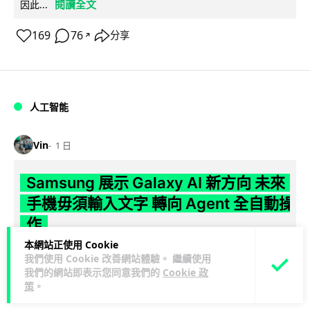
閱讀全文
因此...
169
76
分享
↗
人工智能
Vin
1 日
Samsung 展示 Galaxy AI 新方向 未來
手機毋須輸入文字 轉向 Agent 全自動操
作
本網站正使用 Cookie
Samsung 電子 MX 部門顧客體驗辦公室主管兼副總裁 Jay Kim
我們使用 Cookie 改善網站體驗。 繼續使用
閱讀全
表示，品牌正推動 Galaxy AI 邁向全自動化 Agent...
我們的網站即表示您同意我們的
Cookie 政
策
。
文