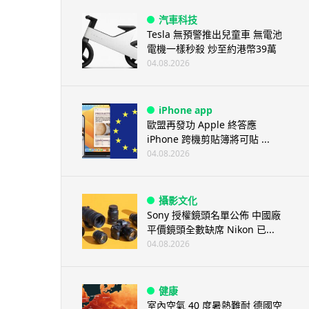
汽車科技
Tesla 無預警推出兒童車 無電池
電機一樣秒殺 炒至約港幣39萬
04.08.2026
iPhone app
歐盟再發功 Apple 終答應
iPhone 跨機剪貼簿將可貼 ...
04.08.2026
攝影文化
Sony 授權鏡頭名單公佈 中國廠
平價鏡頭全數缺席 Nikon 已...
04.08.2026
健康
室內空氣 40 度暑熱難耐 德國空