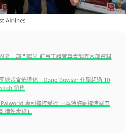
 Airlines
忍者」部門曝光 前員工證實專責調查內部資料
總裁宣佈退休 Doug Bowser 任職超過 10
itch 銷售
Palworld 專利指控受挫 日本特許廳指涉案申
創造性步驟」