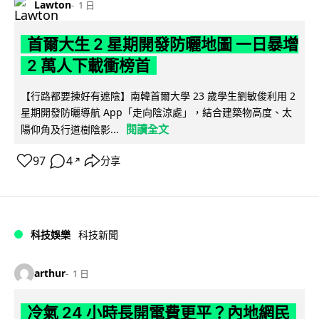
Lawton
1 日
首爾大生 2 星期開發防曬地圖 一日暴增
2 萬人下載衝榜首
【行路都要揀好有遮陰】南韓首爾大學 23 歲學生劉敏俊利用 2
星期開發防曬導航 App「走向陰涼處」，結合建築物高度、太
閱讀全文
陽仰角及行道樹陰影...
97
4
分享
↗
科技娛樂
科技新聞
arthur
1 日
冷氣 24 小時長開電費更平？內地網民