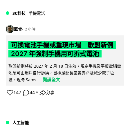
3C科技
手提電話
藍骨
2 小時
可換電池手機或重現市場 歐盟新例
2027 年強制手機用可拆式電池
歐盟新例將於 2027 年 2 月 18 日生效，規定手機及平板電腦電
池須可由用戶自行拆換，目標是延長裝置壽命及減少電子垃
閱讀全文
圾。現時 Sams...
147
44
分享
↗
人工智能