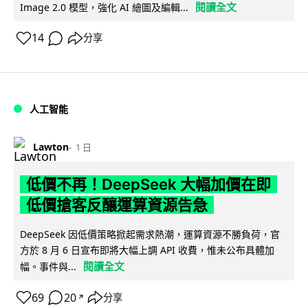
閱讀全文
Image 2.0 模型，強化 AI 繪圖及編輯...
14
分享
人工智能
Lawton
1 日
低價不再！DeepSeek 大幅加價在即
低價搶客反釀運算資源告急
DeepSeek 因低價策略掀起需求熱潮，運算資源不勝負荷，官
方於 8 月 6 日宣布即將大幅上調 API 收費，惟未公布具體加
閱讀全文
幅。事件與...
69
20
分享
↗