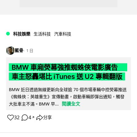
科技娛樂
生活科技
汽車科技
藍骨
1 日
BMW 車廂熒幕強推蜘蛛俠電影廣告
車主怒轟堪比 iTunes 送 U2 專輯翻版
BMW 近日透過無線更新向全球逾 70 個市場車輛中控熒幕推送
《蜘蛛俠：英雄重生》宣傳動畫，啟動車輛即彈出通知，觸發
閱讀全文
大批車主不滿。BMW 早...
32
4
分享
↗