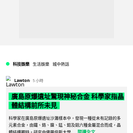
科技娛樂
生活娛樂
城中熱話
Lawton
5 小時
廣島原爆遺址驚現神秘合金 科學家指晶
體結構前所未見
科學家在廣島原爆遺址沙灘樣本中，發現一種從未有記錄的多
元素合金，由鐵、鉻、鎳、錳、鉬及鋁六種金屬混合而成，晶
閱讀全文
體結構獨特。研究由佛羅倫斯大學...