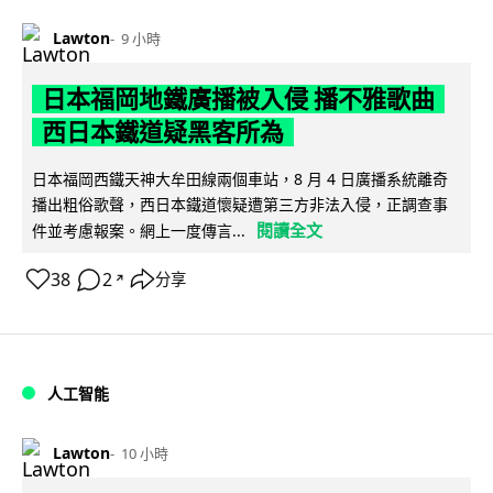
Lawton
9 小時
日本福岡地鐵廣播被入侵 播不雅歌曲
西日本鐵道疑黑客所為
日本福岡西鐵天神大牟田線兩個車站，8 月 4 日廣播系統離奇
播出粗俗歌聲，西日本鐵道懷疑遭第三方非法入侵，正調查事
閱讀全文
件並考慮報案。網上一度傳言...
38
2
分享
↗
人工智能
Lawton
10 小時