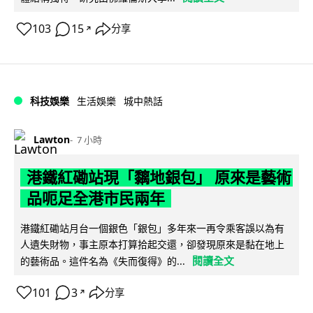
103
15
分享
↗
科技娛樂
生活娛樂
城中熱話
Lawton
7 小時
港鐵紅磡站現「黐地銀包」 原來是藝術
品呃足全港市民兩年
港鐵紅磡站月台一個銀色「銀包」多年來一再令乘客誤以為有
人遺失財物，事主原本打算拾起交還，卻發現原來是黏在地上
閱讀全文
的藝術品。這件名為《失而復得》的...
101
3
分享
↗