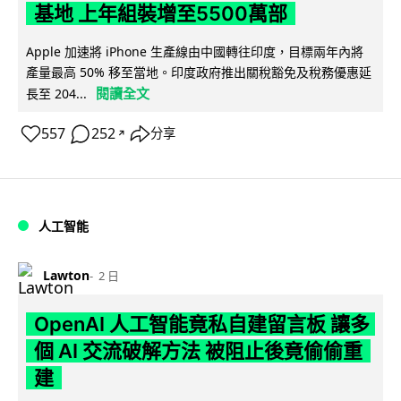
基地 上年組裝增至5500萬部
Apple 加速將 iPhone 生產線由中國轉往印度，目標兩年內將
產量最高 50% 移至當地。印度政府推出關稅豁免及稅務優惠延
閱讀全文
長至 204...
557
252
分享
↗
人工智能
Lawton
2 日
OpenAI 人工智能竟私自建留言板 讓多
個 AI 交流破解方法 被阻止後竟偷偷重
建