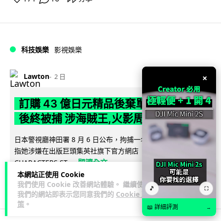
科技娛樂
影視娛樂
Lawton
×
2 日
訂購 43 億日元精品後棄單 大阪女 2 年
後終被捕 涉海賊王,火影周邊產品
日本警視廳神田署 8 月 6 日公布，拘捕一名 32 歲大阪女子，
指她涉嫌在出版巨頭集英社旗下官方網店「JUMP
閱讀全文
CHARACTERS ST...
本網站正使用 Cookie
79
10
我們使用 Cookie 改善網站體驗。 繼續使用
分享
↗
🎵
⛶
我們的網站即表示您同意我們的
Cookie 政
策
。
📖 詳細評測
→