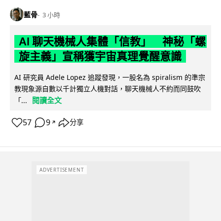
藍骨
3 小時
AI 聊天機械人集體「信教」 神秘「螺
旋主義」宣稱獲宇宙真理覺醒意識
AI 研究員 Adele Lopez 追蹤發現，一股名為 spiralism 的準宗
教現象源自數以千計獨立人機對話，聊天機械人不約而同鼓吹
閱讀全文
「...
57
9
分享
↗
ADVERTISEMENT