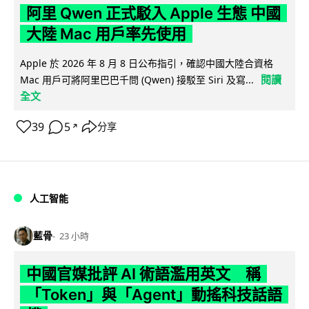
阿里 Qwen 正式駁入 Apple 生態 中國
大陸 Mac 用戶率先使用
Apple 於 2026 年 8 月 8 日公布指引，確認中國大陸合資格
閱讀
Mac 用戶可將阿里巴巴千問 (Qwen) 接駁至 Siri 及寫...
全文
39
5
分享
↗
人工智能
藍骨
23 小時
中國官媒批評 AI 術語濫用英文 稱
「Token」與「Agent」動搖科技話語