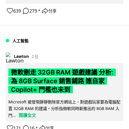
639
279
分享
↗
人工智能
Lawton
2 日
微軟刪走 32GB RAM 遊戲建議 分析:
為 8GB Surface 銷售鋪路 連自家
Copilot+ 門檻也未到
Microsoft 被發現靜靜刪除官方網站上，對遊戲玩家要為電腦配
置 32GB RAM 的建議。分析指微軟同時新推出的 8GB RAM 入
閱讀全文
門...
171
16
分享
↗