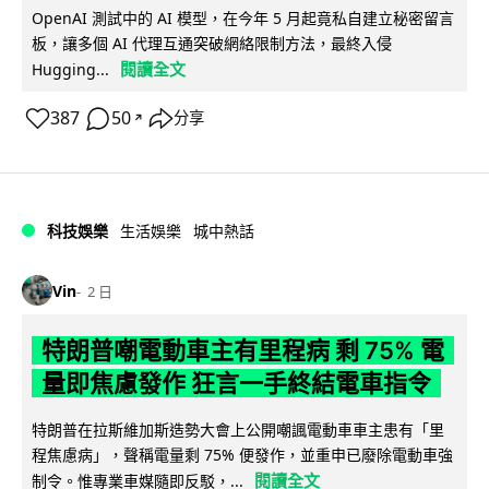
OpenAI 測試中的 AI 模型，在今年 5 月起竟私自建立秘密留言
板，讓多個 AI 代理互通突破網絡限制方法，最終入侵
閱讀全文
Hugging...
387
50
分享
↗
科技娛樂
生活娛樂
城中熱話
Vin
2 日
特朗普嘲電動車主有里程病 剩 75% 電
量即焦慮發作 狂言一手終結電車指令
特朗普在拉斯維加斯造勢大會上公開嘲諷電動車車主患有「里
程焦慮病」，聲稱電量剩 75% 便發作，並重申已廢除電動車強
閱讀全文
制令。惟專業車媒隨即反駁，...