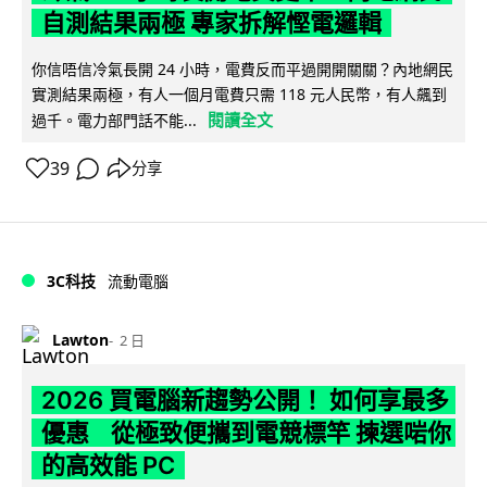
自測結果兩極 專家拆解慳電邏輯
你信唔信冷氣長開 24 小時，電費反而平過開開關關？內地網民
實測結果兩極，有人一個月電費只需 118 元人民幣，有人飆到
閱讀全文
過千。電力部門話不能...
39
分享
3C科技
流動電腦
Lawton
2 日
2026 買電腦新趨勢公開！ 如何享最多
優惠 從極致便攜到電競標竿 揀選啱你
的高效能 PC