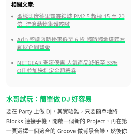
相關文章:
聖誕印度德里霧霾鎖城 PM2.5 超標 15 至 20
倍 流浪動物集體咳嗽
Arlo 聖誕限時優惠低至 6 折 隨時隨地遠距看
顧屋企同摯愛
NETGEAR 聖誕優惠 人氣產品減低至 33%
Off 並加送指定金額禮券
水哥試玩：簡單做 DJ 好容易
要在 Party 上做 DJ，其實唔難，只要簡單地將
Blocks 連接手機，開啟一個新的 Project，再在第
一頁選擇一個適合的 Groove 做背景音樂，然後你