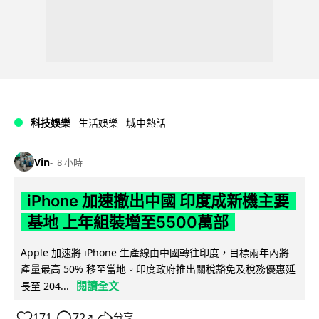
科技娛樂
生活娛樂
城中熱話
Vin
8 小時
iPhone 加速撤出中國 印度成新機主要
基地 上年組裝增至5500萬部
Apple 加速將 iPhone 生產線由中國轉往印度，目標兩年內將
產量最高 50% 移至當地。印度政府推出關稅豁免及稅務優惠延
閱讀全文
長至 204...
171
72
分享
↗