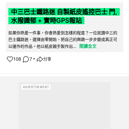
中三巴士鐵路迷 自製紙皮遙控巴士 門,
水撥識郁 + 實時GPS報站
如果你熱愛一件事，你會熱愛到怎樣的程度？一位就讀中三的
巴士鐵路迷，選擇由零開始，把自己的興趣一步步變成真正可
閱讀全文
以運作的作品。他以紙皮親手製作出...
108
7
分享
↗
ADVERTISEMENT