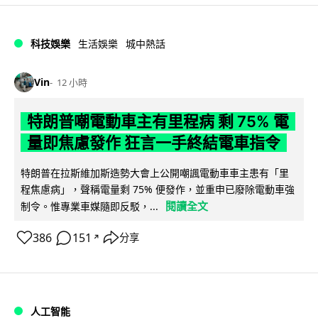
科技娛樂
生活娛樂
城中熱話
Vin
12 小時
特朗普嘲電動車主有里程病 剩 75% 電
量即焦慮發作 狂言一手終結電車指令
特朗普在拉斯維加斯造勢大會上公開嘲諷電動車車主患有「里
程焦慮病」，聲稱電量剩 75% 便發作，並重申已廢除電動車強
閱讀全文
制令。惟專業車媒隨即反駁，...
386
151
分享
↗
人工智能