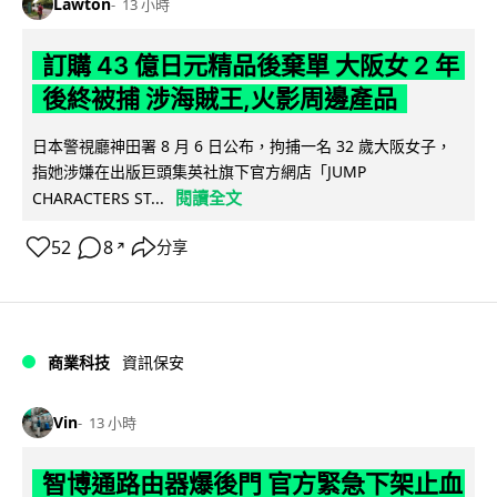
Lawton
13 小時
訂購 43 億日元精品後棄單 大阪女 2 年
後終被捕 涉海賊王,火影周邊產品
日本警視廳神田署 8 月 6 日公布，拘捕一名 32 歲大阪女子，
指她涉嫌在出版巨頭集英社旗下官方網店「JUMP
閱讀全文
CHARACTERS ST...
52
8
分享
↗
商業科技
資訊保安
Vin
13 小時
智博通路由器爆後門 官方緊急下架止血