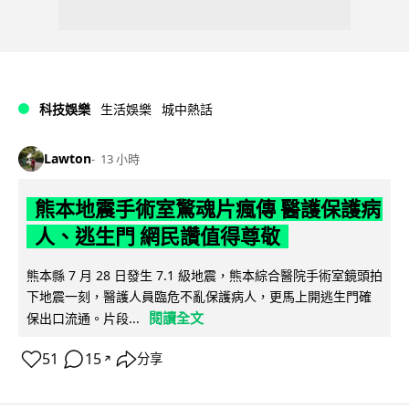
科技娛樂
生活娛樂
城中熱話
Lawton
13 小時
熊本地震手術室驚魂片瘋傳 醫護保護病
人、逃生門 網民讚值得尊敬
熊本縣 7 月 28 日發生 7.1 級地震，熊本綜合醫院手術室鏡頭拍
下地震一刻，醫護人員臨危不亂保護病人，更馬上開逃生門確
閱讀全文
保出口流通。片段...
51
15
分享
↗