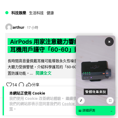
科技娛樂
生活科技
健康
arthur
17 小時
AirPods 用家注意聽力響紅燈 醫學界籲
×
耳機用戶謹守「60-60」鐵律
長時間高音量佩戴耳機可能導致永久性噪音性聽損。本文盤點 4
大聽力受損警號，介紹科學護耳的「60-60 原則」及 Apple 內
閱讀全文
置防護功能，...
14
分享
本網站正使用 Cookie
我們使用 Cookie 改善網站體驗。 繼續使用
🎵
⛶
我們的網站即表示您同意我們的
Cookie 政
策
。
📖 詳細評測
→
人工智能