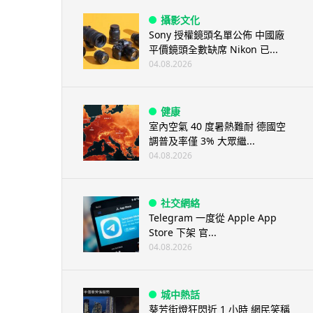
攝影文化
Sony 授權鏡頭名單公佈 中國廠
平價鏡頭全數缺席 Nikon 已...
04.08.2026
健康
室內空氣 40 度暑熱難耐 德國空
調普及率僅 3% 大眾繼...
04.08.2026
社交網絡
Telegram 一度從 Apple App
Store 下架 官...
04.08.2026
城中熱話
葵芳街燈狂閃近 1 小時 網民笑稱