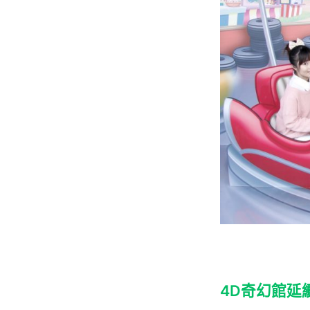
4D奇幻館延續