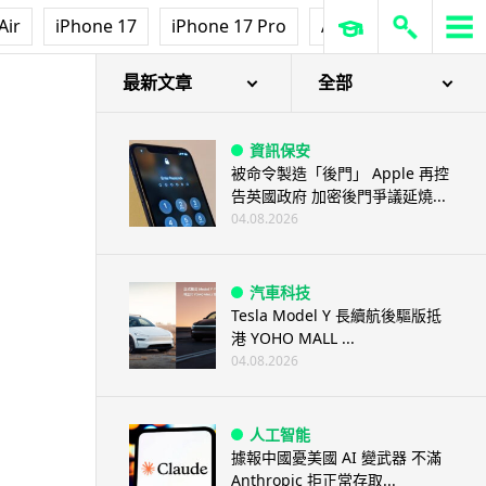
Air
iPhone 17
iPhone 17 Pro
AirPods Pro 3
Ap
最新文章
全部
資訊保安
被命令製造「後門」 Apple 再控
告英國政府 加密後門爭議延燒...
04.08.2026
汽車科技
Tesla Model Y 長續航後驅版抵
港 YOHO MALL ...
04.08.2026
人工智能
據報中國憂美國 AI 變武器 不滿
Anthropic 拒正常存取...