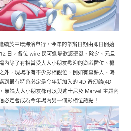
年華繼續於中環海濱舉行，今年的舉辦日期由即日開始
2 月 12 日，各位 wire 民可進場歡渡聖誕、除夕、元旦
場內除了有相當受大人小朋友歡迎的遊戲攤位、機
之外，現場亦有不少影相靚位，例如有薑餅人、海
到最有特色必定是今年新加入的 4D 奇幻館(4D
orld)，無論大人小朋友都可以與迪士尼及 Marvel 主題內
信必定會成為今年場內另一個影相位熱點！