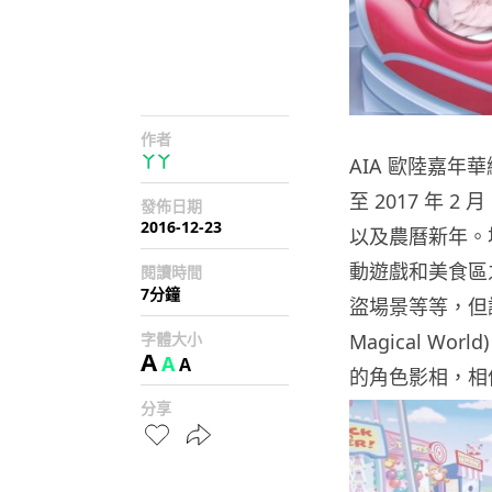
作者
丫丫
AIA 歐陸嘉
至 2017 年 
發佈日期
2016-12-23
以及農曆新年。
動遊戲和美食區
閱讀時間
7分鐘
盜場景等等，但講
字體大小
Magical W
A
A
A
的角色影相，相
分享