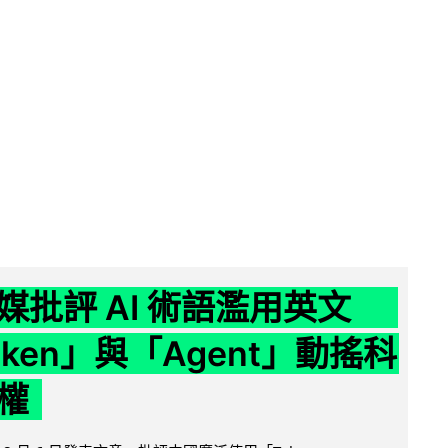
媒批評 AI 術語濫用英文
ken」與「Agent」動搖科
權