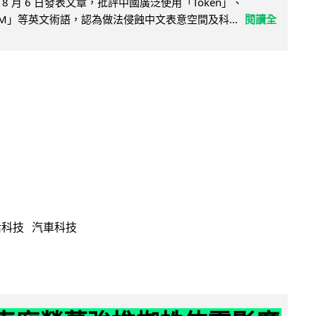
8 月 6 日發表文章，批評中國廣泛使用「Token」、
LLM」等英文術語，認為做法侵蝕中文表意空間及科...
閱讀全
活科技
汽車科技