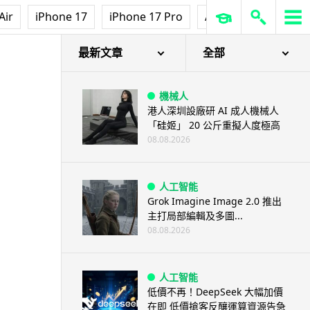
Air
iPhone 17
iPhone 17 Pro
AirPods Pro 3
Ap
最新文章
全部
機械人
港人深圳設廠研 AI 成人機械人
「硅姬」 20 公斤重擬人度極高
08.08.2026
人工智能
Grok Imagine Image 2.0 推出
主打局部編輯及多圖...
08.08.2026
人工智能
低價不再！DeepSeek 大幅加價
在即 低價搶客反釀運算資源告急