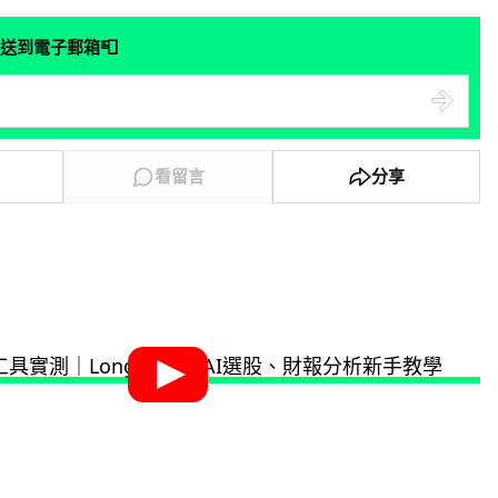
📮
送到電子郵箱
看留言
分享