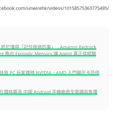
acebook.com/unwirehk/videos/10158575363775495/
ent 終於懂得「記住做過的事」 Amazon Bedrock
ore 推出 Episodic Memory 讓 Agent 真正從經驗
貨 PC 玩家遭殃 NVIDIA、AMD 入門顯示卡恐停
價格暴漲 中國 Android 手機廠商全面調高售價