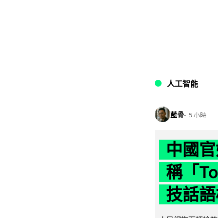
人工智能
藍骨
5 小時
中國官
稱「To
技話語