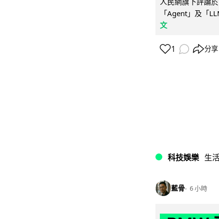
人民網旗下評論於 
「Agent」及「
文
1
分享
科技娛樂
生
藍骨
6 小時