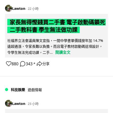
Lawton
22 小時
家長無得慳錢買二手書 電子啟動碼鎖死
二手教科書 學生無法做功課
社福界立法會議員陳文宜指，一間中學書單價錢按年加 14.7%
遠超通漲，令家長難以負擔。而且電子教材啟動碼這項設計，
閱讀全文
令學生無法完成功課，二手...
880
343
分享
↗
科技娛樂
遊戲情報
Lawton
23 小時