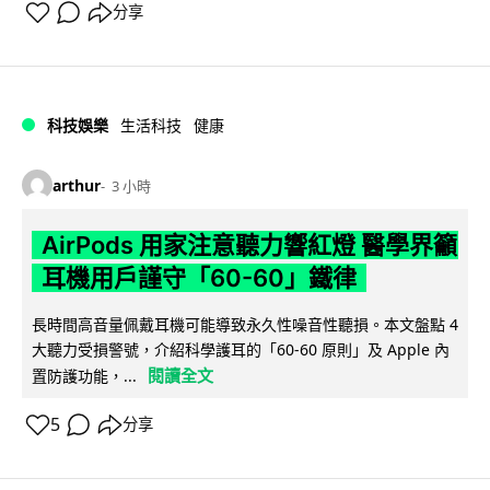
分享
科技娛樂
生活科技
健康
arthur
3 小時
AirPods 用家注意聽力響紅燈 醫學界籲
耳機用戶謹守「60-60」鐵律
長時間高音量佩戴耳機可能導致永久性噪音性聽損。本文盤點 4
大聽力受損警號，介紹科學護耳的「60-60 原則」及 Apple 內
閱讀全文
置防護功能，...
5
分享