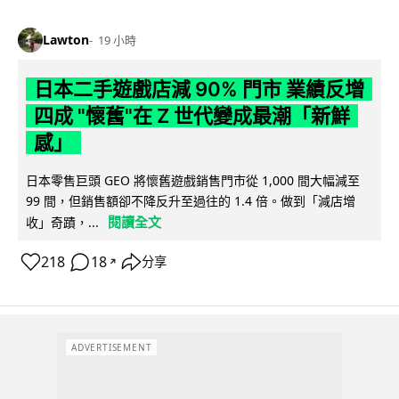
Lawton
19 小時
日本二手遊戲店減 90% 門市 業績反增
四成 "懷舊"在 Z 世代變成最潮「新鮮
感」
日本零售巨頭 GEO 將懷舊遊戲銷售門市從 1,000 間大幅減至
99 間，但銷售額卻不降反升至過往的 1.4 倍。做到「減店增
閱讀全文
收」奇蹟，...
218
18
分享
↗
ADVERTISEMENT