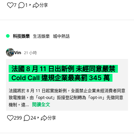
7
1
分享
↗
科技娛樂
生活娛樂
城中熱話
Vin
21 小時
法國 8 月 11 日出新例 未經同意嚴禁
Cold Call 違規企業最高罰 345 萬
法國將於 8 月 11 日起實施新例，全面禁止企業未經消費者同意
致電推銷，由「opt-out」拒接登記制轉為「opt-in」先徵同意
閱讀全文
機制。違...
299
24
分享
↗