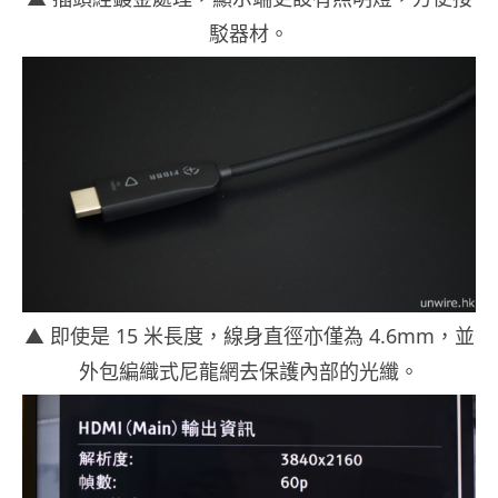
駁器材。
▲ 即使是 15 米長度，線身直徑亦僅為 4.6mm，並
外包編織式尼龍網去保護內部的光纖。