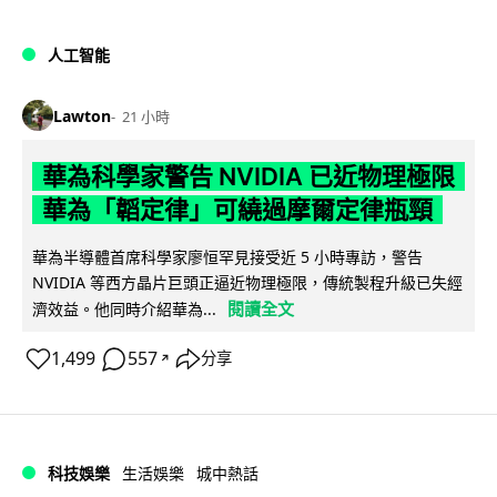
人工智能
Lawton
21 小時
華為科學家警告 NVIDIA 已近物理極限
華為「韜定律」可繞過摩爾定律瓶頸
華為半導體首席科學家廖恒罕見接受近 5 小時專訪，警告
NVIDIA 等西方晶片巨頭正逼近物理極限，傳統製程升級已失經
閱讀全文
濟效益。他同時介紹華為...
1,499
557
分享
↗
科技娛樂
生活娛樂
城中熱話