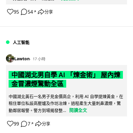
95
54
分享
↗
人工智能
Lawton
17 小時
中國湖北男自學 AI 「煉金術」 屋內煉
金冒濃煙驚動全區
中國湖北黃石一名男子見金價高企，利用 AI 自學提煉黃金，在
租住單位私設高壓爐及作坊冶煉，過程產生大量刺鼻濃煙，驚
閱讀全文
動鄰居報警。警方到場揭發整...
99
7
分享
↗