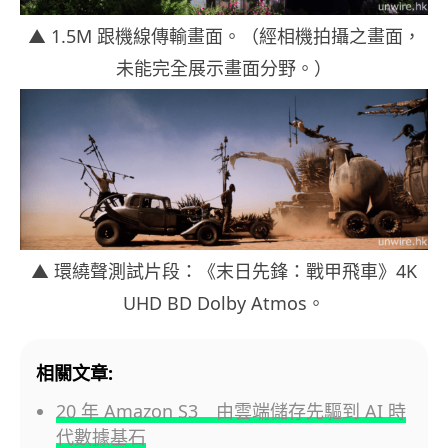
▲ 1.5M 跟機線傳輸畫面。（經相機拍攝之畫面，
未能完全展示畫面分野。）
▲ 環繞聲測試片段：《末日先鋒：戰甲飛車》4K
UHD BD Dolby Atmos。
相關文章:
20 年 Amazon S3 由雲端儲存先驅到 AI 時
代數據基石