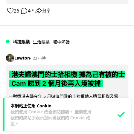
26
4
分享
↗
科技娛樂
生活娛樂
城中熱話
Lawton
23 小時
港夫婦澳門的士拾相機 據為己有被的士
Cam 睇到 2 個月後再入境被捕
一對香港夫婦今年 5 月遊澳門乘的士拾獲他人遺留相機及電
池，拾遺不報並帶返香港自用。兩人本月 2 日經港珠澳大橋再
本網站正使用 Cookie
閱讀全文
次入境澳門時，被治安警察局...
我們使用 Cookie 改善網站體驗。 繼續使用
我們的網站即表示您同意我們的
Cookie 政
506
73
分享
策
。
↗