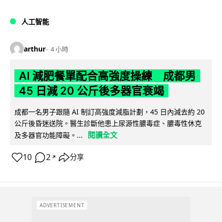
人工智能
arthur
4 小時
AI 減肥餐單配合高強度操練 成都男
45 日減 20 公斤後多器官衰竭
成都一名男子跟隨 AI 制訂高強度減脂計劃，45 日內減去約 20
公斤後昏迷送院。醫生診斷他患上尿源性膿毒症、膿毒性休克
閱讀全文
及多器官功能障礙。...
10
2
分享
↗
ADVERTISEMENT