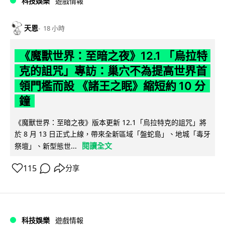
科技娛樂
遊戲情報
天恩
18 小時
《魔獸世界：至暗之夜》12.1 「烏拉特
克的詛咒」專訪：巢穴不為提高世界首
領門檻而設 《諸王之眠》縮短約 10 分
鐘
《魔獸世界：至暗之夜》版本更新 12.1「烏拉特克的詛咒」將
於 8 月 13 日正式上線，帶來全新區域「盤蛇島」、地城「毒牙
閱讀全文
祭壇」、新型態世...
115
分享
科技娛樂
遊戲情報