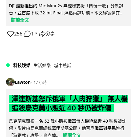
DJI 最新推出的 Mic Mini 2s 無線咪支援「四發一收」分軌錄
音，並首度下放 32-bit Float 浮點內錄功能。本文經實測其...
閱讀全文
256
1
分享
↗
科技娛樂
生活娛樂
城中熱話
Lawton
17 小時
澤連斯基怒斥俄軍「人肉狩獵」 無人機
追殺烏克蘭小販近 40 秒仍被炸傷
烏克蘭克爾松一名 52 歲小販被俄軍無人機追擊近 40 秒後被炸
傷，影片由烏克蘭總統澤連斯基公開。他直斥俄軍對平民進行
閱讀全文
「狩獵式」攻擊，烏克蘭...