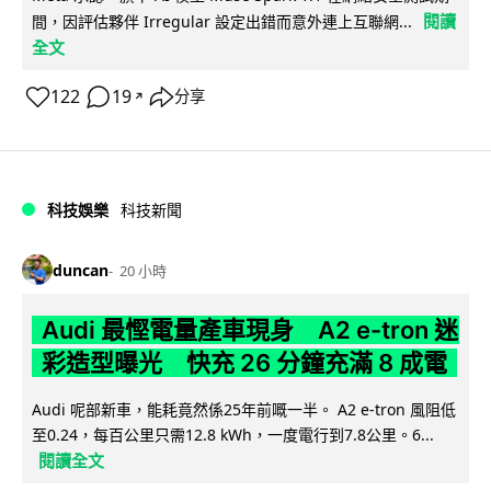
閱讀
間，因評估夥伴 Irregular 設定出錯而意外連上互聯網...
全文
122
19
分享
↗
科技娛樂
科技新聞
duncan
20 小時
Audi 最慳電量產車現身 A2 e-tron 迷
彩造型曝光 快充 26 分鐘充滿 8 成電
Audi 呢部新車，能耗竟然係25年前嘅一半。 A2 e-tron 風阻低
至0.24，每百公里只需12.8 kWh，一度電行到7.8公里。6...
閱讀全文