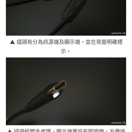
▲ 插頭有分為訊源端及顯示端，並在背面明確標
示。
▲ 插頭經鍍金處理，顯示端更設有照明燈，方便接