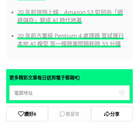
20 年前悄悄上線 Amazon S3 如何由「網
絡儲存」變成 AI 時代地基
20 年前古董級 Pentium 4 處理器 嘗試運行
本地 AI 模型 答一條簡單問題耗時 33 分鐘
📮
更多精彩文章每日送到電子郵箱
讚好
0
看留言
分享