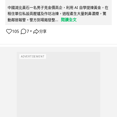
中國湖北黃石一名男子見金價高企，利用 AI 自學提煉黃金，在
租住單位私設高壓爐及作坊冶煉，過程產生大量刺鼻濃煙，驚
閱讀全文
動鄰居報警。警方到場揭發整...
105
7
分享
↗
ADVERTISEMENT