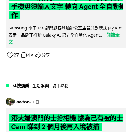
手機毋須輸入文字 轉向 Agent 全自動操
作
Samsung 電子 MX 部門顧客體驗辦公室主管兼副總裁 Jay Kim
閱讀全
表示，品牌正推動 Galaxy AI 邁向全自動化 Agent...
文
27
4
分享
↗
科技娛樂
生活娛樂
城中熱話
Lawton
1 日
港夫婦澳門的士拾相機 據為己有被的士
Cam 睇到 2 個月後再入境被捕