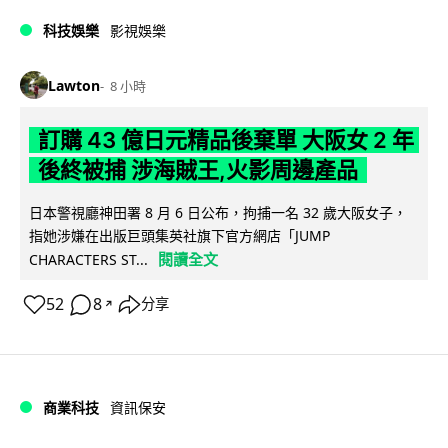
科技娛樂
影視娛樂
Lawton
8 小時
訂購 43 億日元精品後棄單 大阪女 2 年
後終被捕 涉海賊王,火影周邊產品
日本警視廳神田署 8 月 6 日公布，拘捕一名 32 歲大阪女子，
指她涉嫌在出版巨頭集英社旗下官方網店「JUMP
閱讀全文
CHARACTERS ST...
52
8
分享
↗
商業科技
資訊保安