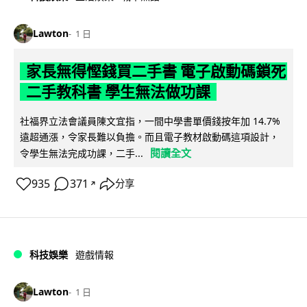
Lawton
1 日
家長無得慳錢買二手書 電子啟動碼鎖死
二手教科書 學生無法做功課
社福界立法會議員陳文宜指，一間中學書單價錢按年加 14.7%
遠超通漲，令家長難以負擔。而且電子教材啟動碼這項設計，
閱讀全文
令學生無法完成功課，二手...
935
371
分享
↗
科技娛樂
遊戲情報
Lawton
1 日