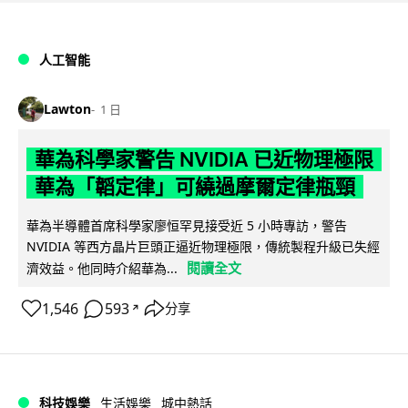
人工智能
Lawton
1 日
華為科學家警告 NVIDIA 已近物理極限
華為「韜定律」可繞過摩爾定律瓶頸
華為半導體首席科學家廖恒罕見接受近 5 小時專訪，警告
NVIDIA 等西方晶片巨頭正逼近物理極限，傳統製程升級已失經
閱讀全文
濟效益。他同時介紹華為...
1,546
593
分享
↗
科技娛樂
生活娛樂
城中熱話