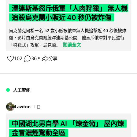
澤連斯基怒斥俄軍「人肉狩獵」 無人機
追殺烏克蘭小販近 40 秒仍被炸傷
烏克蘭克爾松一名 52 歲小販被俄軍無人機追擊近 40 秒後被炸
傷，影片由烏克蘭總統澤連斯基公開。他直斥俄軍對平民進行
閱讀全文
「狩獵式」攻擊，烏克蘭...
102
36
分享
↗
人工智能
Lawton
1 日
中國湖北男自學 AI 「煉金術」 屋內煉
金冒濃煙驚動全區