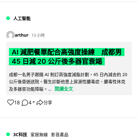
人工智能
arthur
13 小時
AI 減肥餐單配合高強度操練 成都男
45 日減 20 公斤後多器官衰竭
成都一名男子跟隨 AI 制訂高強度減脂計劃，45 日內減去約 20
公斤後昏迷送院。醫生診斷他患上尿源性膿毒症、膿毒性休克
閱讀全文
及多器官功能障礙。...
18
4
分享
↗
3C科技
家居無線
影音產品