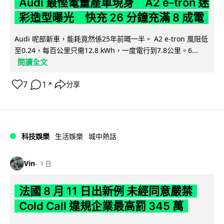
Audi 最慳電量產車現身 A2 e-tron 迷
彩造型曝光 快充 26 分鐘充滿 8 成電
Audi 呢部新車，能耗竟然係25年前嘅一半。 A2 e-tron 風阻低
至0.24，每百公里只需12.8 kWh，一度電行到7.8公里。6...
閱讀全文
7
1
分享
↗
科技娛樂
生活娛樂
城中熱話
Vin
1 日
法國 8 月 11 日出新例 未經同意嚴禁
Cold Call 違規企業最高罰 345 萬