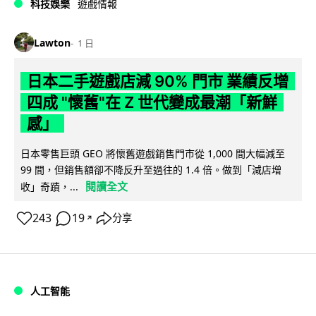
科技娛樂
遊戲情報
Lawton
1 日
日本二手遊戲店減 90% 門市 業績反增
四成 "懷舊"在 Z 世代變成最潮「新鮮
感」
日本零售巨頭 GEO 將懷舊遊戲銷售門市從 1,000 間大幅減至
99 間，但銷售額卻不降反升至過往的 1.4 倍。做到「減店增
閱讀全文
收」奇蹟，...
243
19
分享
↗
人工智能