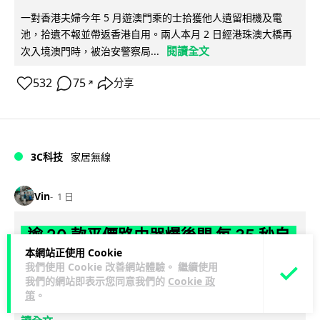
一對香港夫婦今年 5 月遊澳門乘的士拾獲他人遺留相機及電
池，拾遺不報並帶返香港自用。兩人本月 2 日經港珠澳大橋再
閱讀全文
次入境澳門時，被治安警察局...
532
75
分享
↗
3C科技
家居無線
Vin
1 日
逾 20 款平價路由器爆後門 每 35 秒自
本網站正使用 Cookie
動連線回中國 全球 10 萬用家私隱堪憂
我們使用 Cookie 改善網站體驗。 繼續使用
我們的網站即表示您同意我們的
Cookie 政
網絡安全公司 VulnCheck 揭發中國智博通電子（Zbtlink）生產
策
。
閱
的 20 多款路由器內置後門程式「Endlessdoors」（無盡...