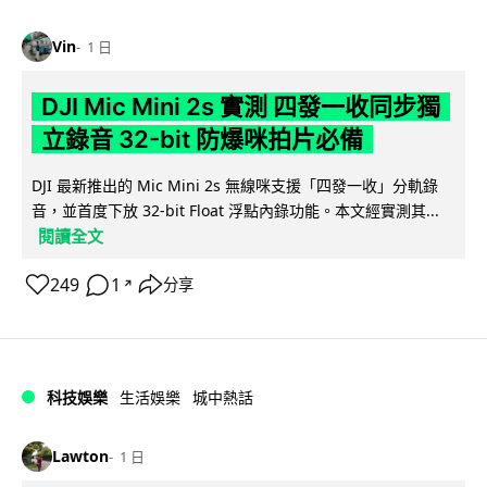
Vin
1 日
DJI Mic Mini 2s 實測 四發一收同步獨
立錄音 32-bit 防爆咪拍片必備
DJI 最新推出的 Mic Mini 2s 無線咪支援「四發一收」分軌錄
音，並首度下放 32-bit Float 浮點內錄功能。本文經實測其...
閱讀全文
249
1
分享
↗
科技娛樂
生活娛樂
城中熱話
Lawton
1 日