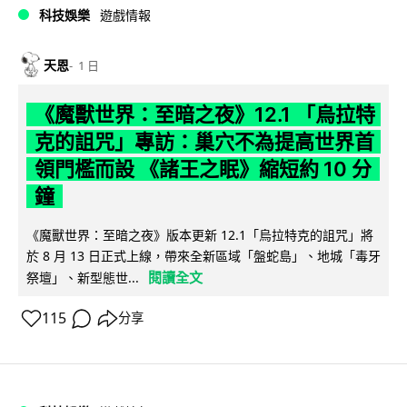
科技娛樂
遊戲情報
天恩
1 日
《魔獸世界：至暗之夜》12.1 「烏拉特
克的詛咒」專訪：巢穴不為提高世界首
領門檻而設 《諸王之眠》縮短約 10 分
鐘
《魔獸世界：至暗之夜》版本更新 12.1「烏拉特克的詛咒」將
於 8 月 13 日正式上線，帶來全新區域「盤蛇島」、地城「毒牙
閱讀全文
祭壇」、新型態世...
115
分享