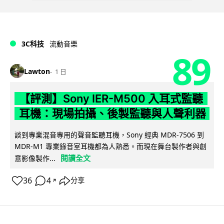
3C科技
流動音樂
89
Lawton
1 日
【評測】Sony IER-M500 入耳式監聽
耳機：現場拍攝、後製監聽與人聲利器
談到專業混音專用的聲音監聽耳機，Sony 經典 MDR-7506 到
MDR-M1 專業錄音室耳機都為人熟悉。而現在舞台製作者與創
閱讀全文
意影像製作...
36
4
分享
↗