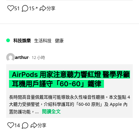
51
15
分享
↗
科技娛樂
生活科技
健康
arthur
12 小時
AirPods 用家注意聽力響紅燈 醫學界籲
耳機用戶謹守「60-60」鐵律
長時間高音量佩戴耳機可能導致永久性噪音性聽損。本文盤點 4
大聽力受損警號，介紹科學護耳的「60-60 原則」及 Apple 內
閱讀全文
置防護功能，...
14
分享