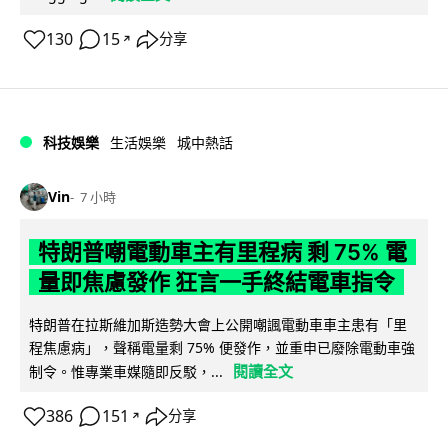
130
15
分享
↗
科技娛樂
生活娛樂
城中熱話
Vin
7 小時
特朗普嘲電動車主有里程病 剩 75% 電
量即焦慮發作 狂言一手終結電車指令
特朗普在拉斯維加斯造勢大會上公開嘲諷電動車車主患有「里
程焦慮病」，聲稱電量剩 75% 便發作，並重申已廢除電動車強
閱讀全文
制令。惟專業車媒隨即反駁，...
386
151
分享
↗