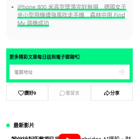
iPhone 800 米高空墜落完好無損 德國女子
坐小型飛機遭強風吹走手機 森林中用 Find
My 尋機成功
📮
更多精彩文章每日送到電子郵箱
讚好
0
看留言
分享
最新影片