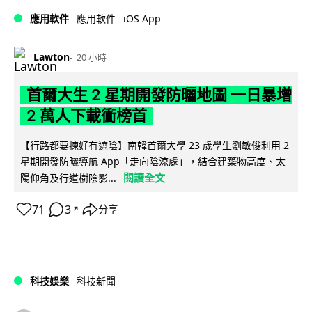
iOS App
應用軟件
應用軟件
Lawton
20 小時
首爾大生 2 星期開發防曬地圖 一日暴增
2 萬人下載衝榜首
【行路都要揀好有遮陰】南韓首爾大學 23 歲學生劉敏俊利用 2
星期開發防曬導航 App「走向陰涼處」，結合建築物高度、太
閱讀全文
陽仰角及行道樹陰影...
71
3
分享
↗
科技娛樂
科技新聞