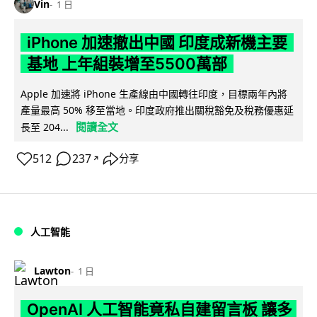
Vin
1 日
iPhone 加速撤出中國 印度成新機主要
基地 上年組裝增至5500萬部
Apple 加速將 iPhone 生產線由中國轉往印度，目標兩年內將
產量最高 50% 移至當地。印度政府推出關稅豁免及稅務優惠延
閱讀全文
長至 204...
512
237
分享
↗
人工智能
Lawton
1 日
OpenAI 人工智能竟私自建留言板 讓多