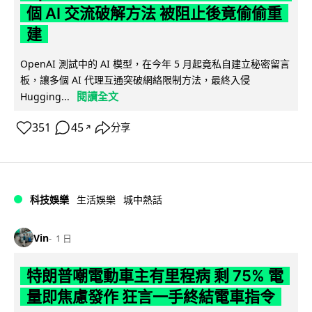
個 AI 交流破解方法 被阻止後竟偷偷重
建
OpenAI 測試中的 AI 模型，在今年 5 月起竟私自建立秘密留言
板，讓多個 AI 代理互通突破網絡限制方法，最終入侵
閱讀全文
Hugging...
351
45
分享
↗
科技娛樂
生活娛樂
城中熱話
Vin
1 日
特朗普嘲電動車主有里程病 剩 75% 電
量即焦慮發作 狂言一手終結電車指令