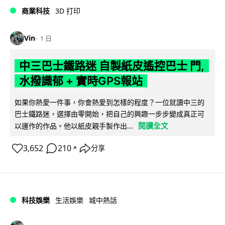
商業科技
3D 打印
Vin
1 日
中三巴士鐵路迷 自製紙皮遙控巴士 門,
水撥識郁 + 實時GPS報站
如果你熱愛一件事，你會熱愛到怎樣的程度？一位就讀中三的
巴士鐵路迷，選擇由零開始，把自己的興趣一步步變成真正可
閱讀全文
以運作的作品。他以紙皮親手製作出...
3,652
210
分享
↗
科技娛樂
生活娛樂
城中熱話