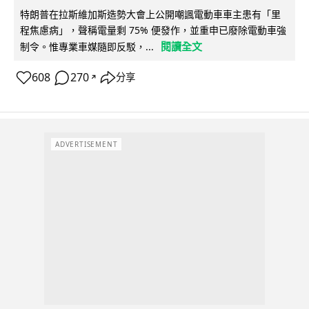
特朗普在拉斯維加斯造勢大會上公開嘲諷電動車車主患有「里
程焦慮病」，聲稱電量剩 75% 便發作，並重申已廢除電動車強
閱讀全文
制令。惟專業車媒隨即反駁，...
608
270
分享
↗
ADVERTISEMENT