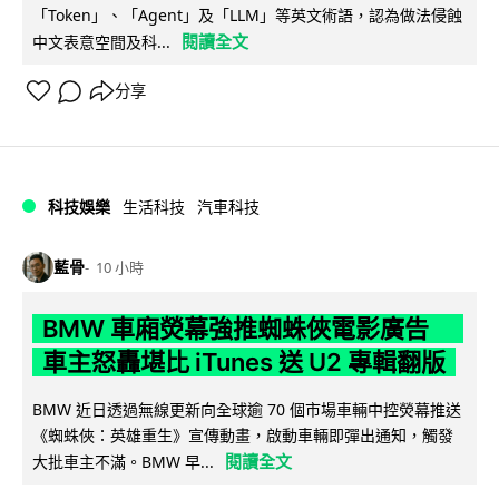
「Token」、「Agent」及「LLM」等英文術語，認為做法侵蝕
閱讀全文
中文表意空間及科...
分享
科技娛樂
生活科技
汽車科技
藍骨
10 小時
BMW 車廂熒幕強推蜘蛛俠電影廣告
車主怒轟堪比 iTunes 送 U2 專輯翻版
BMW 近日透過無線更新向全球逾 70 個市場車輛中控熒幕推送
《蜘蛛俠：英雄重生》宣傳動畫，啟動車輛即彈出通知，觸發
閱讀全文
大批車主不滿。BMW 早...