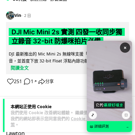
Vin
2 日
DJI Mic Mini 2s 實測 四發一收同步獨
立錄音 32-bit 防爆咪拍片必備
×
DJI 最新推出的 Mic Mini 2s 無線咪支援「四發一收」分軌錄
音，並首度下放 32-bit Float 浮點內錄功能。本文經實測其...
閱讀全文
251
1
分享
↗
本網站正使用 Cookie
我們使用 Cookie 改善網站體驗。 繼續使用
科技娛樂
生活娛樂
城中熱話
🎵
⛶
我們的網站即表示您同意我們的
Cookie 政
策
。
📖 詳細評測
→
Lawton
2 日