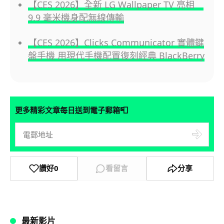
【CES 2026】全新 LG Wallpaper TV 亮相
9.9 毫米機身配無線傳輸
【CES 2026】Clicks Communicator 實體鍵
盤手機 用現代手機配置復刻經典 BlackBerry
📮
更多精彩文章每日送到電子郵箱
讚好
0
看留言
分享
最新影片