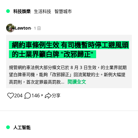
科技娛樂
生活科技
智慧城市
Lawton
1 日
網約車條例生效 有司機暫時停工避風頭
的士業界籲白牌 "改邪歸正"
規管網約車法例大部分條文已於 8 月 3 日生效，的士業界就期
望白牌車司機，能夠「改邪歸正」回流駕駛的士。新例大幅提
閱讀全文
高罰則，首次定罪最高罰款...
204
146
分享
↗
人工智能