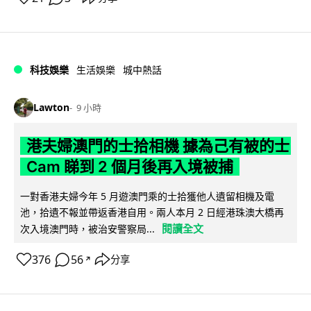
科技娛樂
生活娛樂
城中熱話
Lawton
9 小時
港夫婦澳門的士拾相機 據為己有被的士
Cam 睇到 2 個月後再入境被捕
一對香港夫婦今年 5 月遊澳門乘的士拾獲他人遺留相機及電
池，拾遺不報並帶返香港自用。兩人本月 2 日經港珠澳大橋再
閱讀全文
次入境澳門時，被治安警察局...
376
56
分享
↗