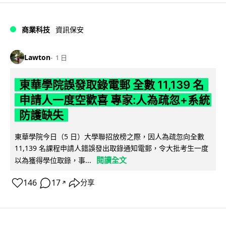
商業科技
資訊保安
Lawton
1 日
東華學院誤發取錄電郵 全數 11,139 名
申請人一度空歡喜 專家:人為疏忽+系統
防護缺失
東華學院今日（5 日）大學聯招放榜之際，因人為疏忽向全數
11,139 名課程申請人錯誤發出取錄通知電郵，令大批考生一度
閱讀全文
以為獲得學位取錄，事...
146
17
分享
↗