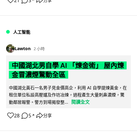
21
3
分享
↗
人工智能
Lawton
2 小時
中國湖北男自學 AI 「煉金術」 屋內煉
金冒濃煙驚動全區
中國湖北黃石一名男子見金價高企，利用 AI 自學提煉黃金，在
租住單位私設高壓爐及作坊冶煉，過程產生大量刺鼻濃煙，驚
閱讀全文
動鄰居報警。警方到場揭發整...
28
5
分享
↗