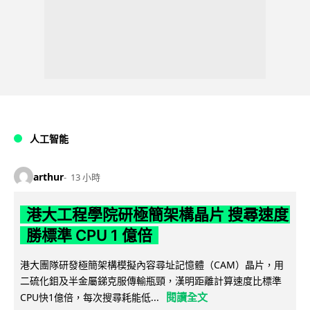
人工智能
arthur
13 小時
港大工程學院研極簡架構晶片 搜尋速度
勝標準 CPU 1 億倍
港大團隊研發極簡架構模擬內容尋址記憶體（CAM）晶片，用
二硫化鉬及半金屬銻克服傳輸瓶頸，漢明距離計算速度比標準
閱讀全文
CPU快1億倍，每次搜尋耗能低...