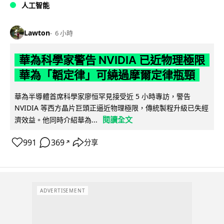
人工智能
Lawton
6 小時
華為科學家警告 NVIDIA 已近物理極限
華為「韜定律」可繞過摩爾定律瓶頸
華為半導體首席科學家廖恒罕見接受近 5 小時專訪，警告
NVIDIA 等西方晶片巨頭正逼近物理極限，傳統製程升級已失經
閱讀全文
濟效益。他同時介紹華為...
991
369
分享
↗
ADVERTISEMENT