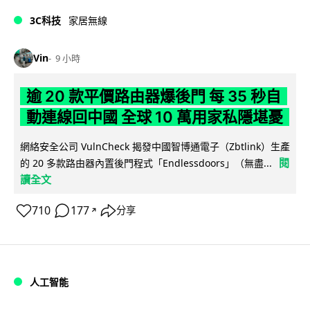
3C科技
家居無線
Vin
9 小時
逾 20 款平價路由器爆後門 每 35 秒自
動連線回中國 全球 10 萬用家私隱堪憂
網絡安全公司 VulnCheck 揭發中國智博通電子（Zbtlink）生產
閱
的 20 多款路由器內置後門程式「Endlessdoors」（無盡...
讀全文
710
177
分享
↗
人工智能