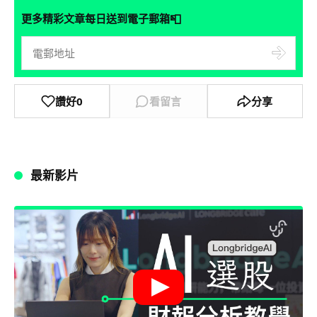
📮
更多精彩文章每日送到電子郵箱
讚好
0
看留言
分享
最新影片