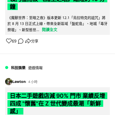
鐘
《魔獸世界：至暗之夜》版本更新 12.1「烏拉特克的詛咒」將
於 8 月 13 日正式上線，帶來全新區域「盤蛇島」、地城「毒牙
閱讀全文
祭壇」、新型態世...
69
分享
科技娛樂
遊戲情報
Lawton
4 小時
日本二手遊戲店減 90% 門市 業績反增
四成 "懷舊"在 Z 世代變成最潮「新鮮
感」