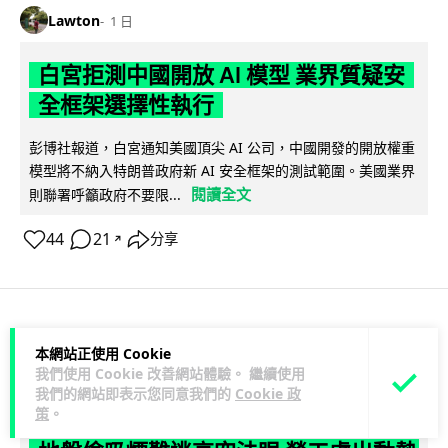
Lawton
1 日
白宮拒測中國開放 AI 模型 業界質疑安
全框架選擇性執行
彭博社報道，白宮通知美國頂尖 AI 公司，中國開發的開放權重
模型將不納入特朗普政府新 AI 安全框架的測試範圍。美國業界
閱讀全文
則聯署呼籲政府不要限...
44
21
分享
↗
人工智能
本網站正使用 Cookie
我們使用 Cookie 改善網站體驗。 繼續使用
我們的網站即表示您同意我們的
Cookie 政
Vin
1 日
策
。