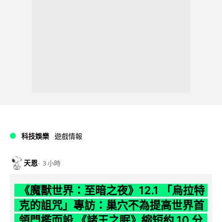
科技娛樂
遊戲情報
天恩
3 小時
《魔獸世界：至暗之夜》12.1 「烏拉特
克的詛咒」專訪：巢穴不為提高世界首
領門檻而設 《諸王之眠》縮短約 10 分