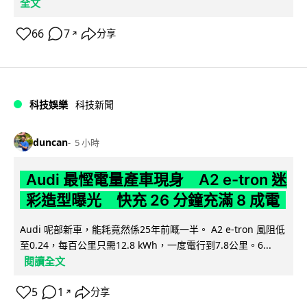
全文
66
7
分享
↗
科技娛樂
科技新聞
duncan
5 小時
Audi 最慳電量產車現身 A2 e-tron 迷
彩造型曝光 快充 26 分鐘充滿 8 成電
Audi 呢部新車，能耗竟然係25年前嘅一半。 A2 e-tron 風阻低
至0.24，每百公里只需12.8 kWh，一度電行到7.8公里。6...
閱讀全文
5
1
分享
↗