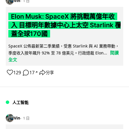
Vin
1 日
Elon Musk: SpaceX 將挑戰萬億年收
入 目標明年數據中心上太空 Starlink 覆
蓋全球170國
SpaceX 公佈最新第二季業績，受惠 Starlink 與 AI 業務帶動，
閱讀
季度收入按年飆升 92% 至 78 億美元。行政總裁 Elon...
全文
129
17
分享
↗
人工智能
Vin
1 日