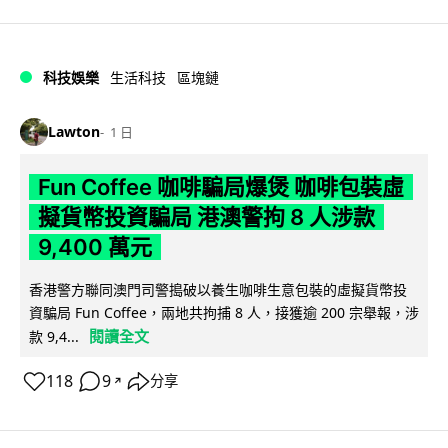
科技娛樂
生活科技
區塊鏈
Lawton
1 日
Fun Coffee 咖啡騙局爆煲 咖啡包裝虛
擬貨幣投資騙局 港澳警拘 8 人涉款
9,400 萬元
香港警方聯同澳門司警搗破以養生咖啡生意包裝的虛擬貨幣投
資騙局 Fun Coffee，兩地共拘捕 8 人，接獲逾 200 宗舉報，涉
閱讀全文
款 9,4...
118
9
分享
↗