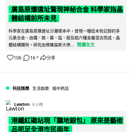
廣島原爆遺址驚現神秘合金 科學家指晶
體結構前所未見
科學家在廣島原爆遺址沙灘樣本中，發現一種從未有記錄的多
元素合金，由鐵、鉻、鎳、錳、鉬及鋁六種金屬混合而成，晶
閱讀全文
體結構獨特。研究由佛羅倫斯大學...
106
16
分享
↗
科技娛樂
生活娛樂
城中熱話
Lawton
8 小時
港鐵紅磡站現「黐地銀包」 原來是藝術
品呃足全港市民兩年