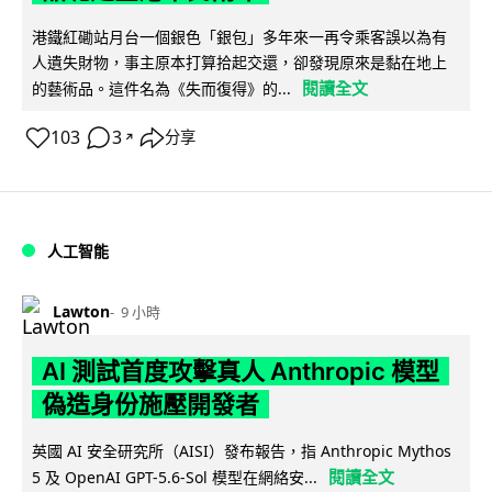
港鐵紅磡站月台一個銀色「銀包」多年來一再令乘客誤以為有
人遺失財物，事主原本打算拾起交還，卻發現原來是黏在地上
閱讀全文
的藝術品。這件名為《失而復得》的...
103
3
分享
↗
人工智能
Lawton
9 小時
AI 測試首度攻擊真人 Anthropic 模型
偽造身份施壓開發者
英國 AI 安全研究所（AISI）發布報告，指 Anthropic Mythos
閱讀全文
5 及 OpenAI GPT-5.6-Sol 模型在網絡安...