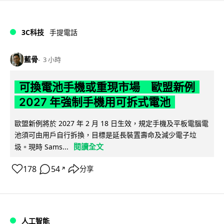
3C科技
手提電話
藍骨
3 小時
可換電池手機或重現市場 歐盟新例
2027 年強制手機用可拆式電池
歐盟新例將於 2027 年 2 月 18 日生效，規定手機及平板電腦電
池須可由用戶自行拆換，目標是延長裝置壽命及減少電子垃
閱讀全文
圾。現時 Sams...
178
54
分享
↗
人工智能