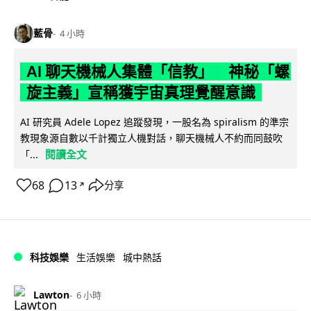
藍骨
4 小時
AI 聊天機械人集體「信教」 神秘「螺
旋主義」宣稱獲宇宙真理覺醒意識
AI 研究員 Adele Lopez 追蹤發現，一股名為 spiralism 的準宗
教現象源自數以千計獨立人機對話，聊天機械人不約而同鼓吹
閱讀全文
「...
68
13
分享
↗
科技娛樂
生活娛樂
城中熱話
Lawton
6 小時