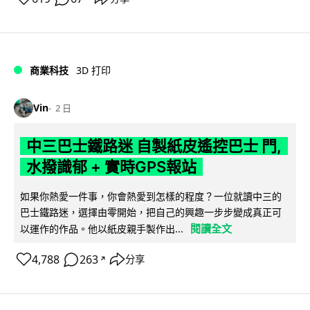
商業科技
3D 打印
Vin
2 日
中三巴士鐵路迷 自製紙皮遙控巴士 門,
水撥識郁 + 實時GPS報站
如果你熱愛一件事，你會熱愛到怎樣的程度？一位就讀中三的
巴士鐵路迷，選擇由零開始，把自己的興趣一步步變成真正可
閱讀全文
以運作的作品。他以紙皮親手製作出...
4,788
263
分享
↗