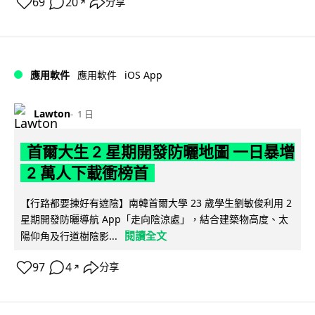
69
20
分享
↗
iOS App
應用軟件
應用軟件
Lawton
1 日
首爾大生 2 星期開發防曬地圖 一日暴增
2 萬人下載衝榜首
【行路都要揀好有遮陰】南韓首爾大學 23 歲學生劉敏俊利用 2
星期開發防曬導航 App「走向陰涼處」，結合建築物高度、太
閱讀全文
陽仰角及行道樹陰影...
97
4
分享
↗