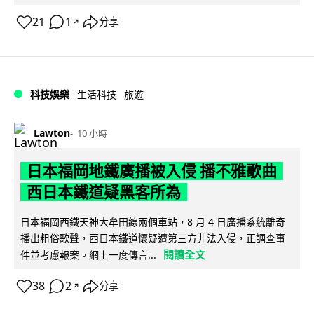
21
1
分享
↗
科技娛樂
生活科技
旅遊
Lawton
10 小時
日本福岡地鐵廣播被入侵 播不雅歌曲
西日本鐵道疑黑客所為
日本福岡西鐵天神大牟田線兩個車站，8 月 4 日廣播系統離奇
播出粗俗歌聲，西日本鐵道懷疑遭第三方非法入侵，正調查事
閱讀全文
件並考慮報案。網上一度傳言...
38
2
分享
↗