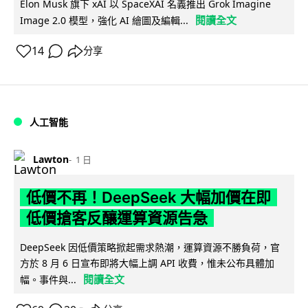
Elon Musk 旗下 xAI 以 SpaceXAI 名義推出 Grok Imagine
閱讀全文
Image 2.0 模型，強化 AI 繪圖及編輯...
14
分享
人工智能
Lawton
1 日
低價不再！DeepSeek 大幅加價在即
低價搶客反釀運算資源告急
DeepSeek 因低價策略掀起需求熱潮，運算資源不勝負荷，官
方於 8 月 6 日宣布即將大幅上調 API 收費，惟未公布具體加
閱讀全文
幅。事件與...