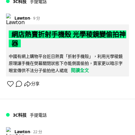
3C科技
手提電話
Lawton
9 分
網店熱賣折射手機殼 光學稜鏡變偷拍神
器
中國有網上購物平台近日熱賣「折射手機殼」，利用光學稜鏡
原理讓手機在熒幕關閉狀態下亦能側面偷拍，賣家更以暗示字
閱讀全文
眼宣傳供不法分子偷拍他人裙底
分享
3C科技
手提電話
Lawton
22 分