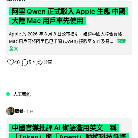
阿里 Qwen 正式駁入 Apple 生態 中國
大陸 Mac 用戶率先使用
Apple 於 2026 年 8 月 8 日公布指引，確認中國大陸合資格
閱讀
Mac 用戶可將阿里巴巴千問 (Qwen) 接駁至 Siri 及寫...
全文
40
5
分享
↗
人工智能
藍骨
1 日
中國官媒批評 AI 術語濫用英文 稱
「Token」與「Agent」動搖科技話語