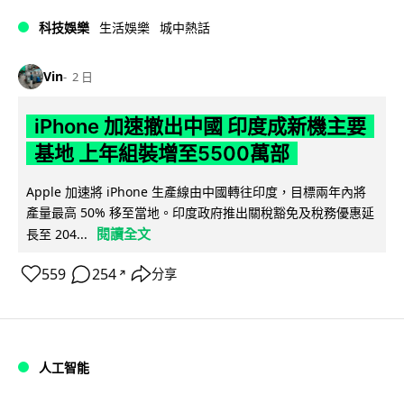
科技娛樂
生活娛樂
城中熱話
Vin
2 日
iPhone 加速撤出中國 印度成新機主要
基地 上年組裝增至5500萬部
Apple 加速將 iPhone 生產線由中國轉往印度，目標兩年內將
產量最高 50% 移至當地。印度政府推出關稅豁免及稅務優惠延
閱讀全文
長至 204...
559
254
分享
↗
人工智能