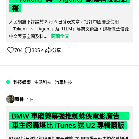
權
人民網旗下評論於 8 月 6 日發表文章，批評中國廣泛使用
「Token」、「Agent」及「LLM」等英文術語，認為做法侵蝕
閱讀全文
中文表意空間及科...
704
305
分享
↗
科技娛樂
生活科技
汽車科技
藍骨
1 日
BMW 車廂熒幕強推蜘蛛俠電影廣告
車主怒轟堪比 iTunes 送 U2 專輯翻版
BMW 近日透過無線更新向全球逾 70 個市場車輛中控熒幕推送