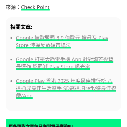
來源：
Check Point
相關文章:
Google 被歐盟罰 8.9 億歐元 搜尋及 Play
Store 涉違反數碼市場法
Google 打擊太耗電手機 App 針對熄芒後背
景運作 懲罰減 Play Store 曝光率
Google Play 香港 2025 年度最佳排行榜 八
達通成最佳生活幫手 SD高達,Firefly獲最佳遊
戲/App
📮
更多精彩文章每日送到電子郵箱