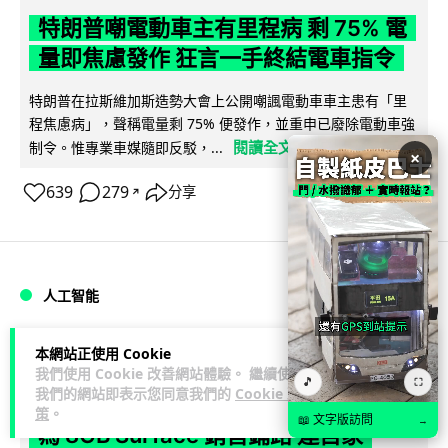
特朗普嘲電動車主有里程病 剩 75% 電
量即焦慮發作 狂言一手終結電車指令
特朗普在拉斯維加斯造勢大會上公開嘲諷電動車車主患有「里
程焦慮病」，聲稱電量剩 75% 便發作，並重申已廢除電動車強
閱讀全文
制令。惟專業車媒隨即反駁，...
×
639
279
分享
↗
人工智能
Lawton
2 日
本網站正使用 Cookie
我們使用 Cookie 改善網站體驗。 繼續使用
🎵
⛶
我們的網站即表示您同意我們的
Cookie 政
微軟刪走 32GB RAM 遊戲建議 分析:
策
。
📖 文字版訪問
→
為 8GB Surface 銷售鋪路 連自家