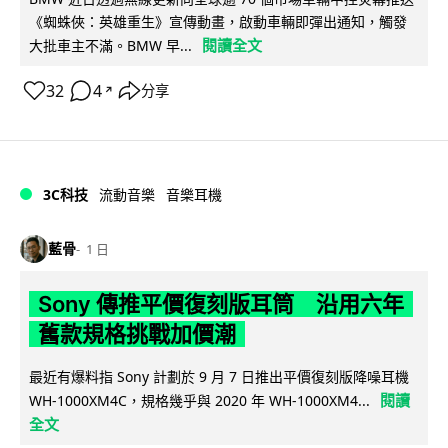
《蜘蛛俠：英雄重生》宣傳動畫，啟動車輛即彈出通知，觸發
閱讀全文
大批車主不滿。BMW 早...
32
4
分享
↗
3C科技
流動音樂
音樂耳機
藍骨
1 日
Sony 傳推平價復刻版耳筒 沿用六年
舊款規格挑戰加價潮
最近有爆料指 Sony 計劃於 9 月 7 日推出平價復刻版降噪耳機
閱讀
WH-1000XM4C，規格幾乎與 2020 年 WH-1000XM4...
全文