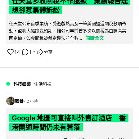
任天堂多收關稅不作退款 業績報告理
想卻惹集體訴訟
任天堂公布首季業績，受遊戲熱賣及一筆美國退還關稅款項帶
動，盈利大幅跑贏預期。惟公司早前曾多次以關稅為由調高美
閱讀全文
國定價，如今關稅被裁定違法並全數...
14
1
分享
↗
科技娛樂
生活科技
藍骨
2 小時
Google 地圖可直接叫外賣訂酒店 香
港開通時間仍未有着落