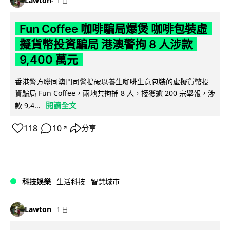
Lawton
1 日
Fun Coffee 咖啡騙局爆煲 咖啡包裝虛
擬貨幣投資騙局 港澳警拘 8 人涉款
9,400 萬元
香港警方聯同澳門司警搗破以養生咖啡生意包裝的虛擬貨幣投
資騙局 Fun Coffee，兩地共拘捕 8 人，接獲逾 200 宗舉報，涉
閱讀全文
款 9,4...
118
10
分享
↗
科技娛樂
生活科技
智慧城市
Lawton
1 日