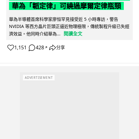
華為「韜定律」可繞過摩爾定律瓶頸
華為半導體首席科學家廖恒罕見接受近 5 小時專訪，警告
NVIDIA 等西方晶片巨頭正逼近物理極限，傳統製程升級已失經
閱讀全文
濟效益。他同時介紹華為...
1,151
428
分享
↗
ADVERTISEMENT