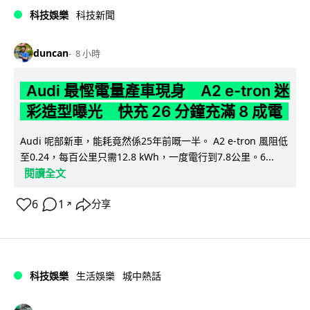
科技娛樂
科技新聞
duncan
8 小時
Audi 最慳電量產車現身 A2 e-tron 迷
彩造型曝光 快充 26 分鐘充滿 8 成電
Audi 呢部新車，能耗竟然係25年前嘅一半。 A2 e-tron 風阻低
至0.24，每百公里只需12.8 kWh，一度電行到7.8公里。6...
閱讀全文
6
1
分享
↗
科技娛樂
生活娛樂
城中熱話