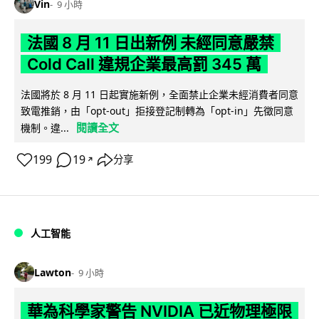
Vin
9 小時
法國 8 月 11 日出新例 未經同意嚴禁
Cold Call 違規企業最高罰 345 萬
法國將於 8 月 11 日起實施新例，全面禁止企業未經消費者同意
致電推銷，由「opt-out」拒接登記制轉為「opt-in」先徵同意
閱讀全文
機制。違...
199
19
分享
↗
人工智能
Lawton
9 小時
華為科學家警告 NVIDIA 已近物理極限