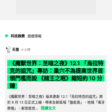
科技娛樂
遊戲情報
天恩
6 小時
《魔獸世界：至暗之夜》12.1 「烏拉特
克的詛咒」專訪：巢穴不為提高世界首
領門檻而設 《諸王之眠》縮短約 10 分
鐘
《魔獸世界：至暗之夜》版本更新 12.1「烏拉特克的詛咒」將
於 8 月 13 日正式上線，帶來全新區域「盤蛇島」、地城「毒牙
閱讀全文
祭壇」、新型態世...