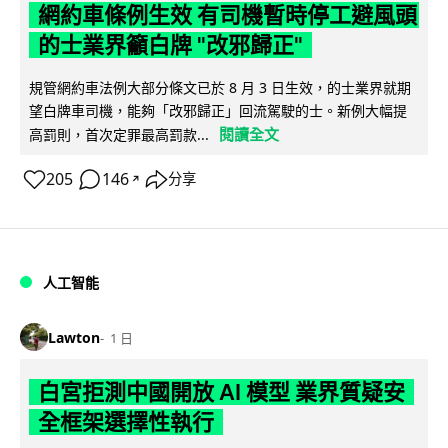
網約車條例生效 有司機暫時停工避風頭
的士業界籲白牌 "改邪歸正"
規管網約車法例大部分條文已於 8 月 3 日生效，的士業界就期
望白牌車司機，能夠「改邪歸正」回流駕駛的士。新例大幅提
閱讀全文
高罰則，首次定罪最高罰款...
205
146
分享
↗
人工智能
Lawton
1 日
白宮拒測中國開放 AI 模型 業界質疑安
全框架選擇性執行