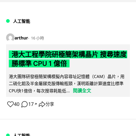
人工智能
arthur
16 小時
港大工程學院研極簡架構晶片 搜尋速度
勝標準 CPU 1 億倍
港大團隊研發極簡架構模擬內容尋址記憶體（CAM）晶片，用
二硫化鉬及半金屬銻克服傳輸瓶頸，漢明距離計算速度比標準
閱讀全文
CPU快1億倍，每次搜尋耗能低...
40
17
分享
↗
人工智能