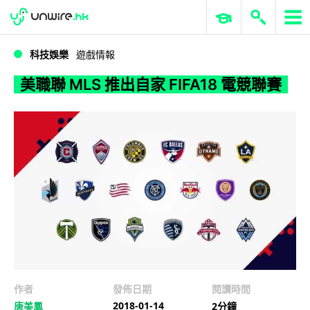
WWDC 2026
GenAI 與雲端科技專區
ERP 與商業 AI
美職聯 MLS 推出自家 FIFA18 電競聯賽
科技娛樂
遊戲情報
美職聯 MLS 推出自家 FIFA18 電競聯賽
作者
發佈日期
閱讀時間
2018-01-14
唐美鳳
2分鐘