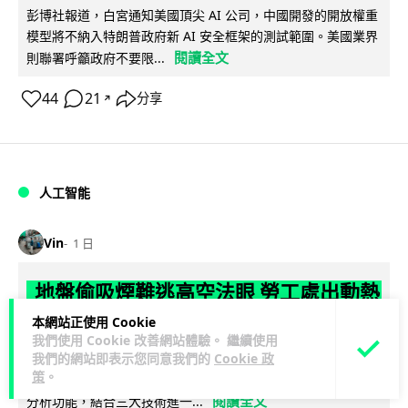
彭博社報道，白宮通知美國頂尖 AI 公司，中國開發的開放權重
模型將不納入特朗普政府新 AI 安全框架的測試範圍。美國業界
閱讀全文
則聯署呼籲政府不要限...
44
21
分享
↗
人工智能
Vin
1 日
地盤偷吸煙難逃高空法眼 勞工處出動熱
感無人機 擬加 AI 人臉識別精準執法
本網站正使用 Cookie
我們使用 Cookie 改善網站體驗。 繼續使用
我們的網站即表示您同意我們的
Cookie 政
勞工處投入配備熱感應鏡頭的小型無人機進行高空巡邏以打擊
策
。
地盤違例吸煙，並正研究於未來一年內引入 AI 人臉識別與行為
閱讀全文
分析功能，結合三大技術進一...