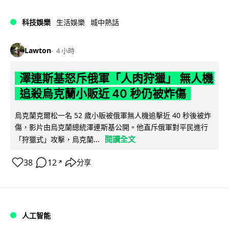
科技娛樂
生活娛樂
城中熱話
Lawton
4 小時
澤連斯基怒斥俄軍「人肉狩獵」 無人機
追殺烏克蘭小販近 40 秒仍被炸傷
烏克蘭克爾松一名 52 歲小販被俄軍無人機追擊近 40 秒後被炸
傷，影片由烏克蘭總統澤連斯基公開。他直斥俄軍對平民進行
閱讀全文
「狩獵式」攻擊，烏克蘭...
38
12
分享
↗
人工智能