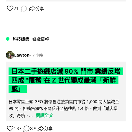
71
分享
科技娛樂
遊戲情報
Lawton
7 小時
日本二手遊戲店減 90% 門市 業績反增
四成 "懷舊"在 Z 世代變成最潮「新鮮
感」
日本零售巨頭 GEO 將懷舊遊戲銷售門市從 1,000 間大幅減至
99 間，但銷售額卻不降反升至過往的 1.4 倍。做到「減店增
閱讀全文
收」奇蹟，...
137
8
分享
↗