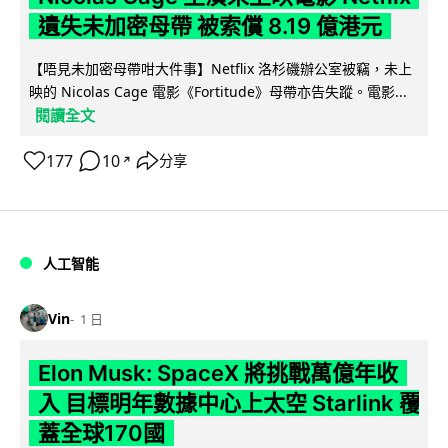
遺失未加密母帶 被索償 8.19 億港元
【唔見未加密母帶咁大件事】Netflix 洛杉磯辦公室被竊，未上
映的 Nicolas Cage 電影《Fortitude》母帶亦告失蹤。電影...
閱讀全文
177
10
分享
↗
人工智能
Vin
1 日
Elon Musk: SpaceX 將挑戰萬億年收
入 目標明年數據中心上太空 Starlink 覆
蓋全球170國