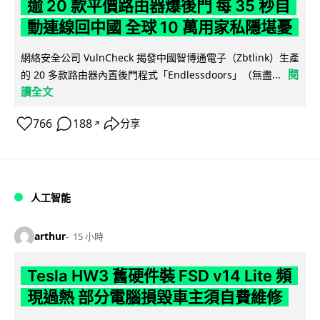
逾 20 款平價路由器爆後門 每 35 秒自
動連線回中國 全球 10 萬用家私隱堪憂
網絡安全公司 VulnCheck 揭發中國智博通電子（Zbtlink）生產
閱
的 20 多款路由器內置後門程式「Endlessdoors」（無盡...
讀全文
766
188
分享
↗
人工智能
arthur
15 小時
Tesla HW3 舊硬件裝 FSD v14 Lite 頻
現過熱 部分電腦損毀車主須自費維修