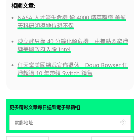
相關文章:
NASA 人才流失危機 逾 4000 精英離職 美航
天科研領導地位恐不保
陳立武只靠 40 分鐘化解危機 由差點要辭職
變美國政府入股 Intel
任天堂美國總裁宣佈退休 Doug Bowser 任
職超過 10 年帶領 Switch 銷售
📮
更多精彩文章每日送到電子郵箱