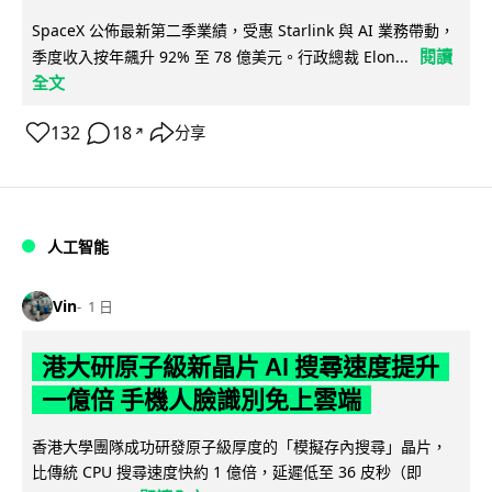
SpaceX 公佈最新第二季業績，受惠 Starlink 與 AI 業務帶動，
閱讀
季度收入按年飆升 92% 至 78 億美元。行政總裁 Elon...
全文
132
18
分享
↗
人工智能
Vin
1 日
港大研原子級新晶片 AI 搜尋速度提升
一億倍 手機人臉識別免上雲端
香港大學團隊成功研發原子級厚度的「模擬存內搜尋」晶片，
比傳統 CPU 搜尋速度快約 1 億倍，延遲低至 36 皮秒（即