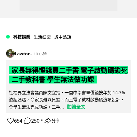
科技娛樂
生活娛樂
城中熱話
Lawton
10 小時
家長無得慳錢買二手書 電子啟動碼鎖死
二手教科書 學生無法做功課
社福界立法會議員陳文宜指，一間中學書單價錢按年加 14.7%
遠超通漲，令家長難以負擔。而且電子教材啟動碼這項設計，
閱讀全文
令學生無法完成功課，二手...
654
250
分享
↗