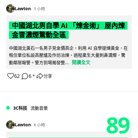
Lawton
5 小時
中國湖北男自學 AI 「煉金術」 屋內煉
金冒濃煙驚動全區
中國湖北黃石一名男子見金價高企，利用 AI 自學提煉黃金，在
租住單位私設高壓爐及作坊冶煉，過程產生大量刺鼻濃煙，驚
閱讀全文
動鄰居報警。警方到場揭發整...
62
6
分享
↗
3C科技
流動音樂
89
Lawton
6 小時