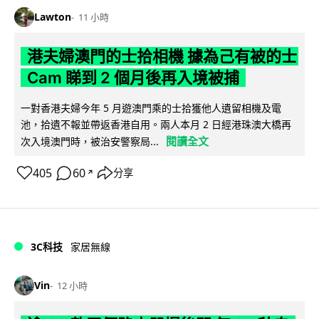
Lawton
11 小時
港夫婦澳門的士拾相機 據為己有被的士
Cam 睇到 2 個月後再入境被捕
一對香港夫婦今年 5 月遊澳門乘的士拾獲他人遺留相機及電
池，拾遺不報並帶返香港自用。兩人本月 2 日經港珠澳大橋再
閱讀全文
次入境澳門時，被治安警察局...
405
60
分享
↗
3C科技
家居無線
Vin
12 小時