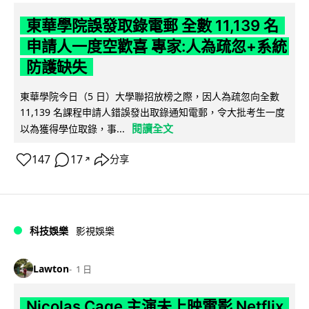
東華學院誤發取錄電郵 全數 11,139 名
申請人一度空歡喜 專家:人為疏忽+系統
防護缺失
東華學院今日（5 日）大學聯招放榜之際，因人為疏忽向全數
11,139 名課程申請人錯誤發出取錄通知電郵，令大批考生一度
閱讀全文
以為獲得學位取錄，事...
147
17
分享
↗
科技娛樂
影視娛樂
Lawton
1 日
Nicolas Cage 主演未上映電影 Netflix