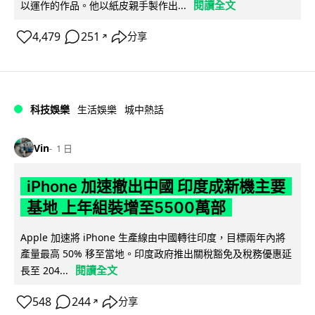
閱讀全文
以運作的作品。他以紙皮親手製作出...
4,479
251
分享
↗
科技娛樂
生活娛樂
城中熱話
Vin
1 日
iPhone 加速撤出中國 印度成新機主要
基地 上年組裝增至5500萬部
Apple 加速將 iPhone 生產線由中國轉往印度，目標兩年內將
產量最高 50% 移至當地。印度政府推出關稅豁免及稅務優惠延
閱讀全文
長至 204...
548
244
分享
↗