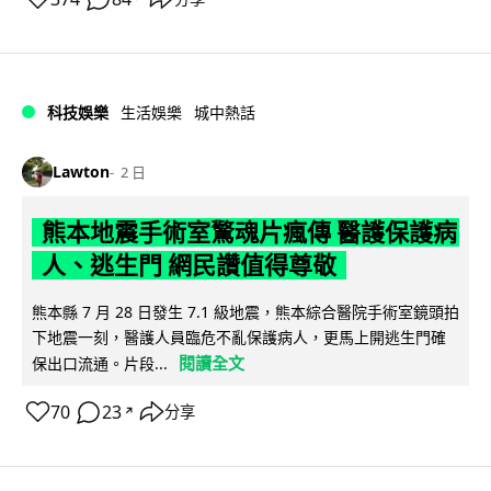
科技娛樂
生活娛樂
城中熱話
Lawton
2 日
熊本地震手術室驚魂片瘋傳 醫護保護病
人、逃生門 網民讚值得尊敬
熊本縣 7 月 28 日發生 7.1 級地震，熊本綜合醫院手術室鏡頭拍
下地震一刻，醫護人員臨危不亂保護病人，更馬上開逃生門確
閱讀全文
保出口流通。片段...
70
23
分享
↗