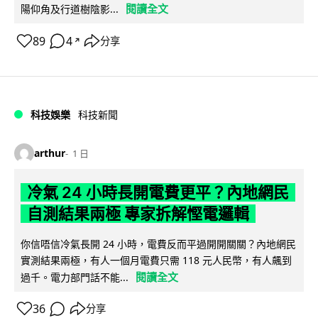
閱讀全文
陽仰角及行道樹陰影...
89
4
分享
↗
科技娛樂
科技新聞
arthur
1 日
冷氣 24 小時長開電費更平？內地網民
自測結果兩極 專家拆解慳電邏輯
你信唔信冷氣長開 24 小時，電費反而平過開開關關？內地網民
實測結果兩極，有人一個月電費只需 118 元人民幣，有人飆到
閱讀全文
過千。電力部門話不能...
36
分享