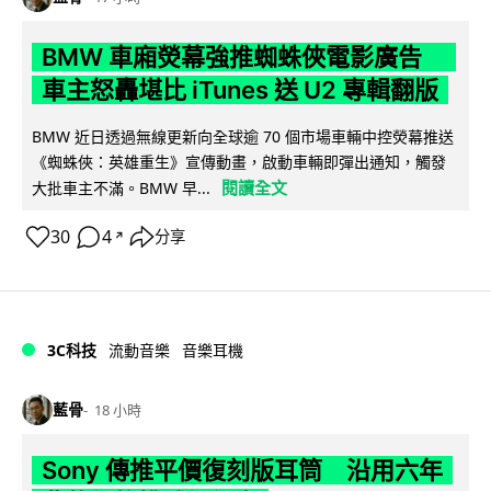
BMW 車廂熒幕強推蜘蛛俠電影廣告
車主怒轟堪比 iTunes 送 U2 專輯翻版
BMW 近日透過無線更新向全球逾 70 個市場車輛中控熒幕推送
《蜘蛛俠：英雄重生》宣傳動畫，啟動車輛即彈出通知，觸發
閱讀全文
大批車主不滿。BMW 早...
30
4
分享
↗
3C科技
流動音樂
音樂耳機
藍骨
18 小時
Sony 傳推平價復刻版耳筒 沿用六年