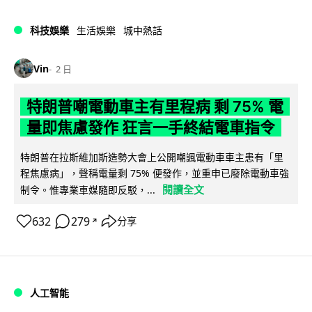
科技娛樂
生活娛樂
城中熱話
Vin
2 日
特朗普嘲電動車主有里程病 剩 75% 電
量即焦慮發作 狂言一手終結電車指令
特朗普在拉斯維加斯造勢大會上公開嘲諷電動車車主患有「里
程焦慮病」，聲稱電量剩 75% 便發作，並重申已廢除電動車強
閱讀全文
制令。惟專業車媒隨即反駁，...
632
279
分享
↗
人工智能