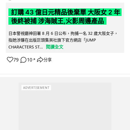
訂購 43 億日元精品後棄單 大阪女 2 年
後終被捕 涉海賊王,火影周邊產品
日本警視廳神田署 8 月 6 日公布，拘捕一名 32 歲大阪女子，
指她涉嫌在出版巨頭集英社旗下官方網店「JUMP
閱讀全文
CHARACTERS ST...
79
10
分享
↗
ADVERTISEMENT