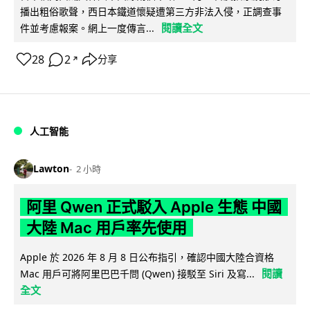
播出粗俗歌聲，西日本鐵道懷疑遭第三方非法入侵，正調查事
閱讀全文
件並考慮報案。網上一度傳言...
28
2
分享
↗
人工智能
Lawton
2 小時
阿里 Qwen 正式駁入 Apple 生態 中國
大陸 Mac 用戶率先使用
Apple 於 2026 年 8 月 8 日公布指引，確認中國大陸合資格
閱讀
Mac 用戶可將阿里巴巴千問 (Qwen) 接駁至 Siri 及寫...
全文