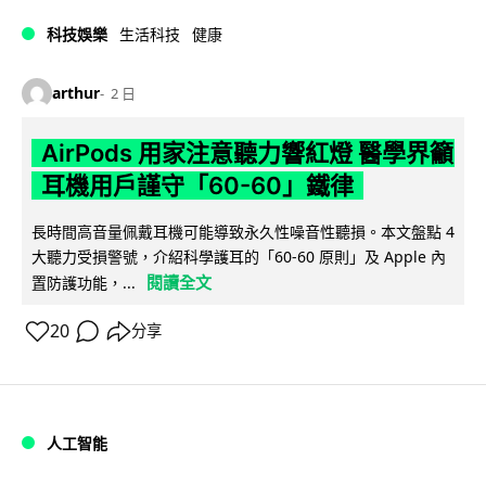
科技娛樂
生活科技
健康
arthur
2 日
AirPods 用家注意聽力響紅燈 醫學界籲
耳機用戶謹守「60-60」鐵律
長時間高音量佩戴耳機可能導致永久性噪音性聽損。本文盤點 4
大聽力受損警號，介紹科學護耳的「60-60 原則」及 Apple 內
閱讀全文
置防護功能，...
20
分享
人工智能