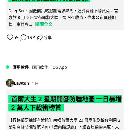
DeepSeek 因低價策略掀起需求熱潮，運算資源不勝負荷，官
方於 8 月 6 日宣布即將大幅上調 API 收費，惟未公布具體加
閱讀全文
幅。事件與...
69
19
分享
↗
iOS App
應用軟件
應用軟件
Lawton
1 日
首爾大生 2 星期開發防曬地圖 一日暴增
2 萬人下載衝榜首
【行路都要揀好有遮陰】南韓首爾大學 23 歲學生劉敏俊利用 2
星期開發防曬導航 App「走向陰涼處」，結合建築物高度、太