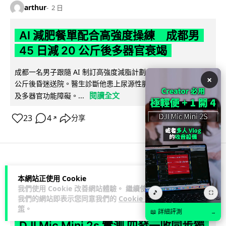
arthur
2 日
AI 減肥餐單配合高強度操練 成都男
45 日減 20 公斤後多器官衰竭
成都一名男子跟隨 AI 制訂高強度減脂計劃，45 日內減去約 20
×
公斤後昏迷送院。醫生診斷他患上尿源性膿毒症、膿毒性休克
閱讀全文
及多器官功能障礙。...
23
4
分享
↗
3C科技
家居無線
影音產品
本網站正使用 Cookie
我們使用 Cookie 改善網站體驗。 繼續使用
🎵
⛶
Vin
2 日
我們的網站即表示您同意我們的
Cookie 政
策
。
📖 詳細評測
→
DJI Mic Mini 2s 實測 四發一收同步獨