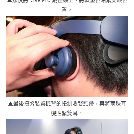
▲然後將 Vive Pro 戴在頭上，將軟墊位貼緊雙眼位
置。
▲最後扭緊裝置機背的扭制收緊頭帶，再將兩邊耳
機貼緊雙耳。