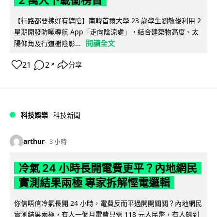
【行路都要揀好有遮陰】南韓首爾大學 23 歲學生劉敏俊利用 2
星期開發防曬導航 App「走向陰涼處」，結合建築物高度、太
閱讀全文
陽仰角及行道樹陰影...
21
2
分享
↗
科技娛樂
科技新聞
arthur
3 小時
冷氣 24 小時長開電費更平？內地網民
實測結果兩極 專家拆解慳電邏輯
你信唔信冷氣長開 24 小時，電費反而平過開開關關？內地網民
實測結果兩極，有人一個月電費只需 118 元人民幣，有人飆到