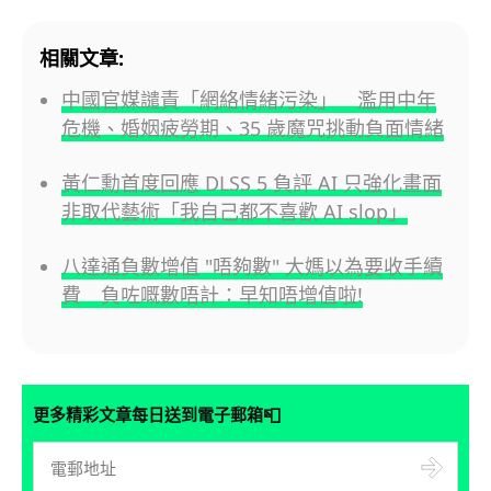
相關文章:
中國官媒譴責「網絡情緒污染」 濫用中年
危機、婚姻疲勞期、35 歲魔咒挑動負面情緒
黃仁勳首度回應 DLSS 5 負評 AI 只強化畫面
非取代藝術「我自己都不喜歡 AI slop」
八達通負數增值 "唔夠數" 大媽以為要收手續
費 負咗嘅數唔計：早知唔增值啦!
📮
更多精彩文章每日送到電子郵箱