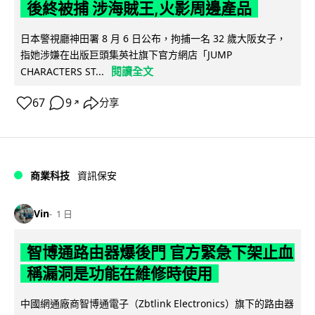
後終被捕 涉海賊王,火影周邊產品
日本警視廳神田署 8 月 6 日公布，拘捕一名 32 歲大阪女子，
指她涉嫌在出版巨頭集英社旗下官方網店「JUMP
閱讀全文
CHARACTERS ST...
67
9
分享
↗
商業科技
資訊保安
Vin
1 日
智博通路由器爆後門 官方緊急下架止血
稱漏洞是功能在維修時使用
中國網通廠商智博通電子（Zbtlink Electronics）旗下的路由器