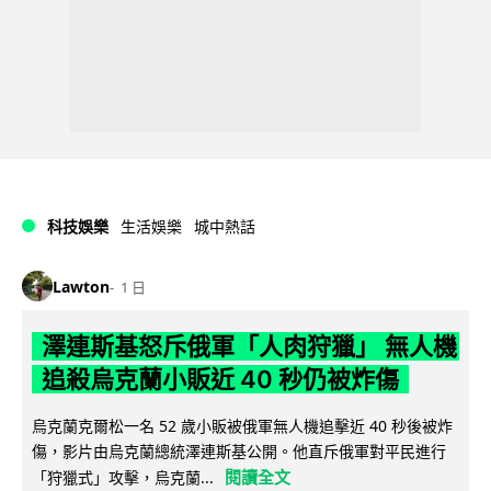
科技娛樂
生活娛樂
城中熱話
Lawton
1 日
澤連斯基怒斥俄軍「人肉狩獵」 無人機
追殺烏克蘭小販近 40 秒仍被炸傷
烏克蘭克爾松一名 52 歲小販被俄軍無人機追擊近 40 秒後被炸
傷，影片由烏克蘭總統澤連斯基公開。他直斥俄軍對平民進行
閱讀全文
「狩獵式」攻擊，烏克蘭...