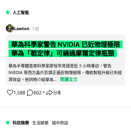
人工智能
Lawton
1 日
華為科學家警告 NVIDIA 已近物理極限
華為「韜定律」可繞過摩爾定律瓶頸
華為半導體首席科學家廖恒罕見接受近 5 小時專訪，警告
NVIDIA 等西方晶片巨頭正逼近物理極限，傳統製程升級已失經
閱讀全文
濟效益。他同時介紹華為...
1,588
602
分享
↗
科技娛樂
生活娛樂
城中熱話