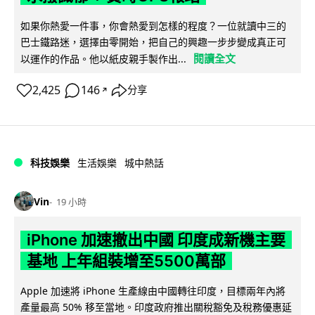
如果你熱愛一件事，你會熱愛到怎樣的程度？一位就讀中三的
巴士鐵路迷，選擇由零開始，把自己的興趣一步步變成真正可
閱讀全文
以運作的作品。他以紙皮親手製作出...
2,425
146
分享
↗
科技娛樂
生活娛樂
城中熱話
Vin
19 小時
iPhone 加速撤出中國 印度成新機主要
基地 上年組裝增至5500萬部
Apple 加速將 iPhone 生產線由中國轉往印度，目標兩年內將
產量最高 50% 移至當地。印度政府推出關稅豁免及稅務優惠延