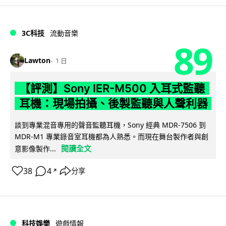
3C科技
流動音樂
89
Lawton
1 日
【評測】Sony IER-M500 入耳式監聽
耳機：現場拍攝、後製監聽與人聲利器
談到專業混音專用的聲音監聽耳機，Sony 經典 MDR-7506 到
MDR-M1 專業錄音室耳機都為人熟悉。而現在舞台製作者與創
閱讀全文
意影像製作...
38
4
分享
↗
科技娛樂
遊戲情報