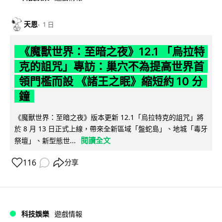
天恩
1 日
《魔獸世界：至暗之夜》12.1 「烏拉特
克的詛咒」專訪：巢穴不為提高世界首
領門檻而設 《諸王之眠》縮短約 10 分
鐘
《魔獸世界：至暗之夜》版本更新 12.1「烏拉特克的詛咒」將
於 8 月 13 日正式上線，帶來全新區域「盤蛇島」、地城「毒牙
閱讀全文
祭壇」、新型態世...
116
分享
科技娛樂
遊戲情報