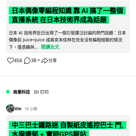
日本偶像零編程知識 靠 AI 搞了一整個
直播系統 在日本技術界成為話題
日本 AI 技術界近日出現了一個引發廣泛討論的熱門話題：日本
偶像前 Juice=Juice 成員宮本佳林在完全沒有編程經驗的情況
閱讀全文
下，僅憑藉與...
456
38
分享
↗
商業科技
3D 打印
Vin
18 小時
中三巴士鐵路迷 自製紙皮遙控巴士 門,
水撥識郁 + 實時GPS報站