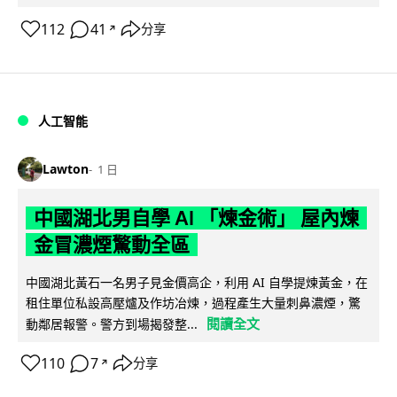
112
41
分享
↗
人工智能
Lawton
1 日
中國湖北男自學 AI 「煉金術」 屋內煉
金冒濃煙驚動全區
中國湖北黃石一名男子見金價高企，利用 AI 自學提煉黃金，在
租住單位私設高壓爐及作坊冶煉，過程產生大量刺鼻濃煙，驚
閱讀全文
動鄰居報警。警方到場揭發整...
110
7
分享
↗