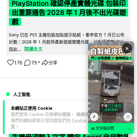
PlayStation 確認停產實體光碟 包裝印
出重要通告 2028 年 1 月後不出光碟遊
戲
Sony 已在 PS5 主機包裝加貼提示貼紙，重申官方 7 月已公布
計劃：2028 年 1 月起停產新遊戲實體光碟。分析師預期 PS6
×
閱讀全文
因此...
176
79
分享
↗
人工智能
本網站正使用 Cookie
Vin
1 日
我們使用 Cookie 改善網站體驗。 繼續使用
🎵
⛶
我們的網站即表示您同意我們的
Cookie 政
策
。
Samsung 展示 Galaxy AI 新方向 未來
📖 文字版訪問
→
手機毋須輸入文字 轉向 Agent 全自動操