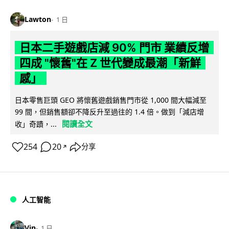
Lawton
1 日
日本二手遊戲店減 90% 門市 業績反增
四成 "懷舊"在 Z 世代變成最潮「新鮮
感」
日本零售巨頭 GEO 將懷舊遊戲銷售門市從 1,000 間大幅減至
99 間，但銷售額卻不降反升至過往的 1.4 倍。做到「減店增
閱讀全文
收」奇蹟，...
254
20
分享
↗
人工智能
Vin
1 日