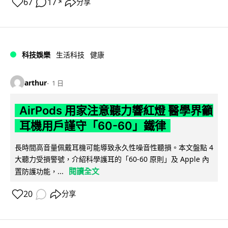
67
17
分享
↗
科技娛樂
生活科技
健康
arthur
1 日
AirPods 用家注意聽力響紅燈 醫學界籲
耳機用戶謹守「60-60」鐵律
長時間高音量佩戴耳機可能導致永久性噪音性聽損。本文盤點 4
大聽力受損警號，介紹科學護耳的「60-60 原則」及 Apple 內
閱讀全文
置防護功能，...
20
分享