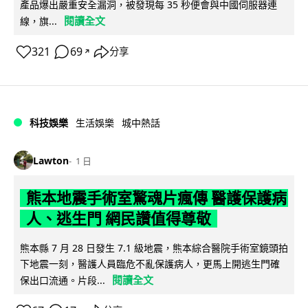
產品爆出嚴重安全漏洞，被發現每 35 秒便會與中國伺服器連
閱讀全文
線，旗...
321
69
分享
↗
科技娛樂
生活娛樂
城中熱話
Lawton
1 日
熊本地震手術室驚魂片瘋傳 醫護保護病
人、逃生門 網民讚值得尊敬
熊本縣 7 月 28 日發生 7.1 級地震，熊本綜合醫院手術室鏡頭拍
下地震一刻，醫護人員臨危不亂保護病人，更馬上開逃生門確
閱讀全文
保出口流通。片段...