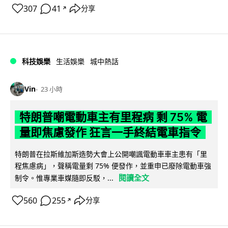
307
41
分享
↗
科技娛樂
生活娛樂
城中熱話
Vin
23 小時
特朗普嘲電動車主有里程病 剩 75% 電
量即焦慮發作 狂言一手終結電車指令
特朗普在拉斯維加斯造勢大會上公開嘲諷電動車車主患有「里
程焦慮病」，聲稱電量剩 75% 便發作，並重申已廢除電動車強
閱讀全文
制令。惟專業車媒隨即反駁，...
560
255
分享
↗