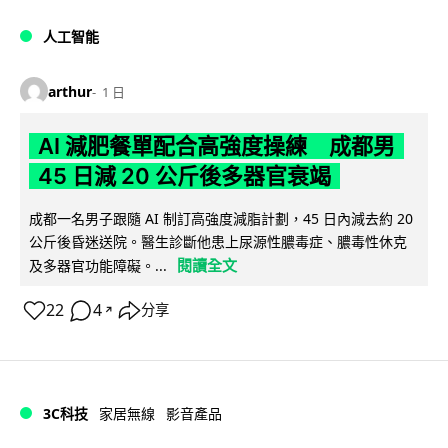
人工智能
arthur
1 日
AI 減肥餐單配合高強度操練 成都男
45 日減 20 公斤後多器官衰竭
成都一名男子跟隨 AI 制訂高強度減脂計劃，45 日內減去約 20
公斤後昏迷送院。醫生診斷他患上尿源性膿毒症、膿毒性休克
閱讀全文
及多器官功能障礙。...
22
4
分享
↗
3C科技
家居無線
影音產品