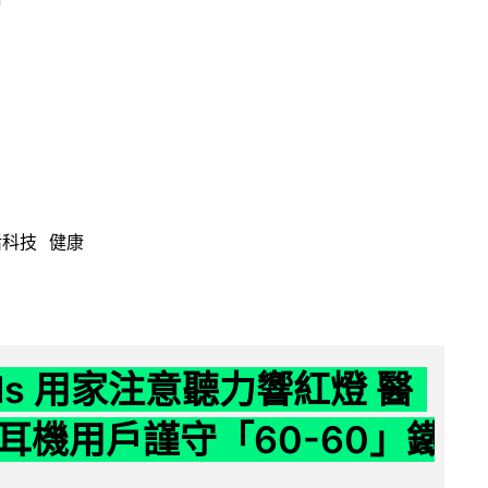
活科技
健康
ods 用家注意聽力響紅燈 醫
耳機用戶謹守「60-60」鐵