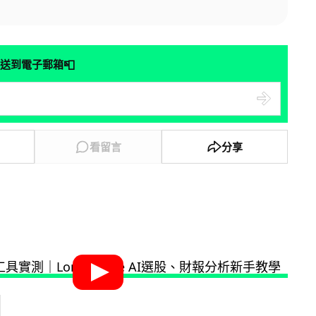
📮
送到電子郵箱
看留言
分享