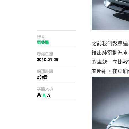
作者
唐美鳳
之前我們報導過 B
推出純電動汽車
發佈日期
2018-01-25
的車款一向比較
航距離，在車廂佈
閱讀時間
2分鐘
字體大小
A
A
A