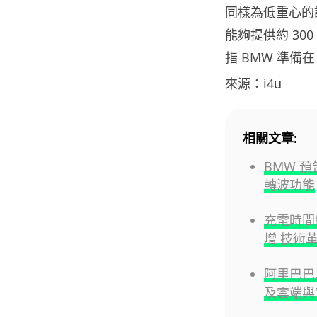
同樣為低重心的
能夠提供約 3
指 BMW 準備在
來源：i4u
相關文章:
BMW 預
轉波功能
充電時間縮
增 技術
阿里巴巴
及雲端與