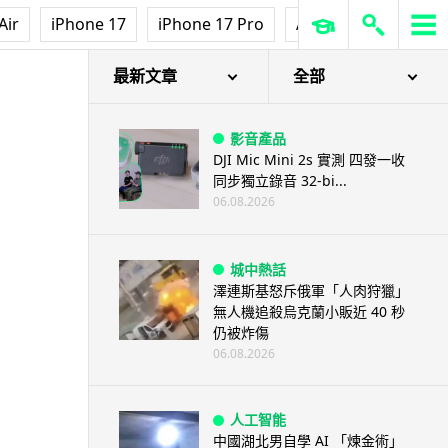
Air
iPhone 17
iPhone 17 Pro
AirPods Pro 3
Ap
最新文章
全部
影音產品
DJI Mic Mini 2s 實測 四發一收
同步獨立錄音 32-bi...
06.08.2026
城中熱話
澤連斯基怒斥俄軍「人肉狩獵」
無人機追殺烏克蘭小販近 40 秒
仍被炸傷
06.08.2026
人工智能
中國湖北男自學 AI 「煉金術」