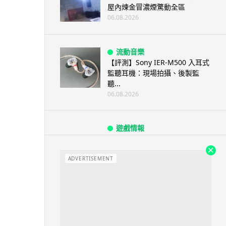
屋內煉金冒濃煙驚動全區
06.08.2026
流動音樂
【評測】Sony IER-M500 入耳式
監聽耳機：現場拍攝、後製監
聽...
06.08.2026
遊戲情報
《魔獸世界：至暗之夜》12.1
「烏拉特克的詛咒」專訪：巢穴
不為提高世...
ADVERTISEMENT
06.08.2026
遊戲情報
日本二手遊戲店減 90% 門市 業
績反增四成 “懷...