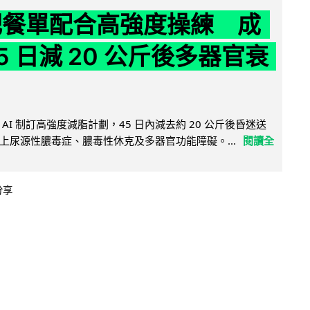
減肥餐單配合高強度操練 成
5 日減 20 公斤後多器官衰
AI 制訂高強度減脂計劃，45 日內減去約 20 公斤後昏迷送
上尿源性膿毒症、膿毒性休克及多器官功能障礙。...
閱讀全
分享