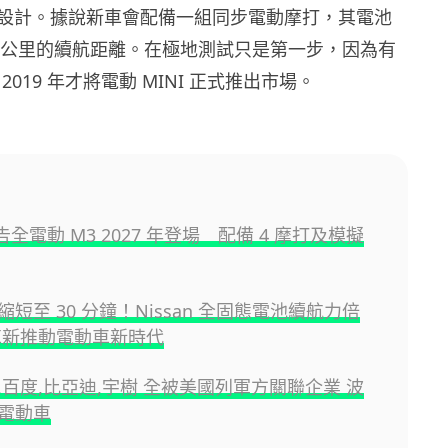
設計。據說新車會配備一組同步電動摩打，其電池
00 公里的續航距離。在極地測試只是第一步，因為有
 2019 年才將電動 MINI 正式推出市場。
告全電動 M3 2027 年登場 配備 4 摩打及模擬
短至 30 分鐘！Nissan 全固態電池續航力倍
革新推動電動車新時代
,百度,比亞迪,宇樹 全被美國列軍方關聯企業 波
電動車