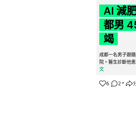
AI 
都男 4
竭
成都一名男子跟隨 
院。醫生診斷他患
文
6
2
↗