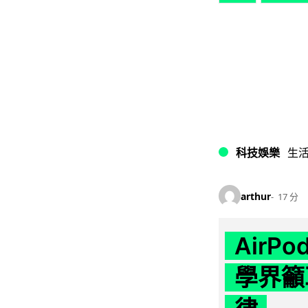
科技娛樂
生
arthur
17 分
AirP
學界籲