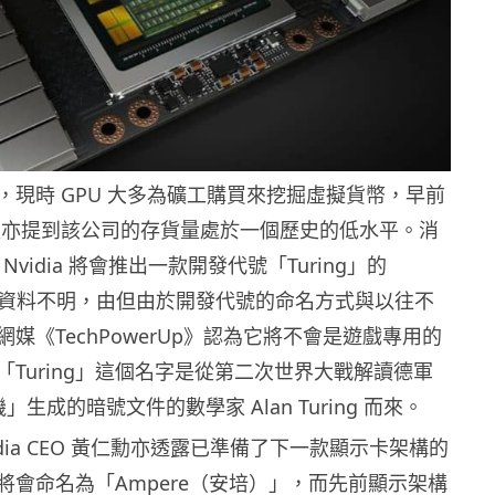
，現時 GPU 大多為礦工購買來挖掘虛擬貨幣，早前
政總監亦提到該公司的存貨量處於一個歷史的低水平。消
 Nvidia 將會推出一款開發代號「Turing」的
細資料不明，由但由於開發代號的命名方式與以往不
媒《TechPowerUp》認為它將不會是遊戲專用的
「Turing」這個名字是從第二次世界大戰解讀德軍
機」生成的暗號文件的數學家 Alan Turing 而來。
idia CEO 黃仁勳亦透露已準備了下一款顯示卡架構的
將會命名為「Ampere（安培）」，而先前顯示架構