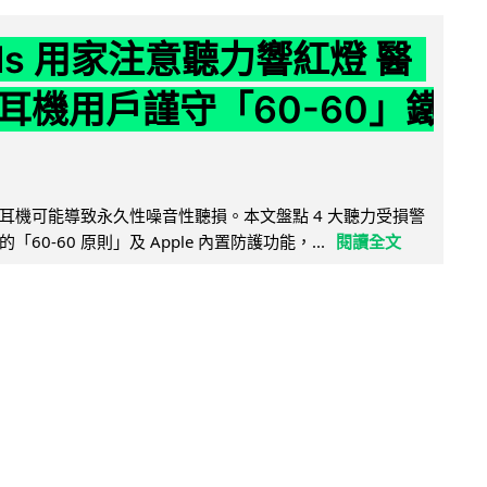
ods 用家注意聽力響紅燈 醫
耳機用戶謹守「60-60」鐵
耳機可能導致永久性噪音性聽損。本文盤點 4 大聽力受損警
60-60 原則」及 Apple 內置防護功能，...
閱讀全文