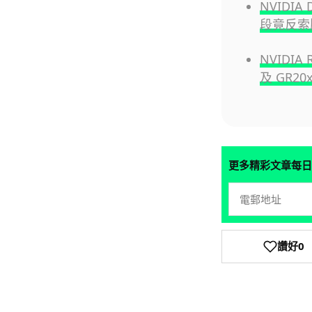
NVIDI
段竟反索
NVIDIA
及 GR20
更多精彩文章每日
讚好
0