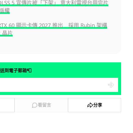
A DLSS 5 宣傳片被「下架」 意大利電視台用完片
版權
 RTX 60 顯示卡傳 2027 推出 採用 Rubin 架構
x 晶片
📮
送到電子郵箱
看留言
分享