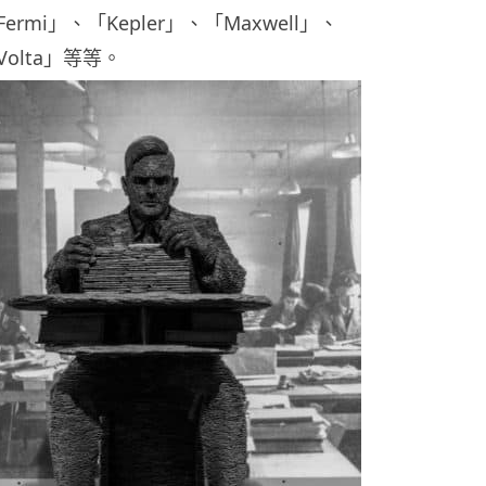
rmi」、「Kepler」、「Maxwell」、
Volta」等等。