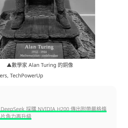
▲數學家 Alan Turing 的銅像
s, TechPowerUp
eepSeek 採購 NVIDIA H200 傳出附帶嚴格條
晶片角力再升級