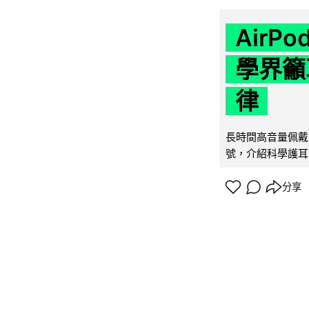
AirP
學界籲
律
長時間高音量佩戴
號，介紹科學護耳的「
分享