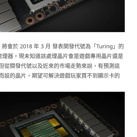
a 將會於 2018 年 3 月 發表開發代號為「Turing」的
圖像處理器。現未知道該處理晶片會是遊戲專用晶片還是
但從開發代號以及近來的市場走勢來說，有預測這
而設的晶片，期望可解決遊戲玩家買不到顯示卡的