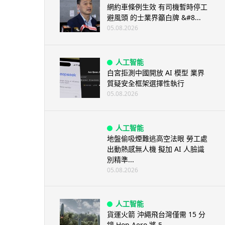
網約車條例生效 有司機暫時停工
避風頭 的士業界籲白牌 &#8...
05.08.2026
人工智能
白宮拒測中國開放 AI 模型 業界
質疑安全框架選擇性執行
05.08.2026
人工智能
地盤偷吸煙難逃高空法眼 勞工處
出動熱感無人機 擬加 AI 人臉識
別精準...
05.08.2026
人工智能
貨運火箭 沖繩飛台灣僅需 15 分
鐘 Hop Aero 將 5...