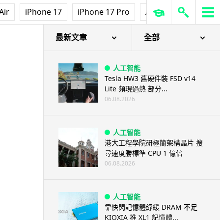
Air
iPhone 17
iPhone 17 Pro
AirPods Pro 3
Ap
最新文章
全部
人工智能
Tesla HW3 舊硬件裝 FSD v14
Lite 頻現過熱 部分...
06.08.2026
人工智能
港大工程學院研極簡架構晶片 搜
尋速度勝標準 CPU 1 億倍
06.08.2026
人工智能
靠快閃記憶體紓緩 DRAM 不足
KIOXIA 推 XL1 記憶體...