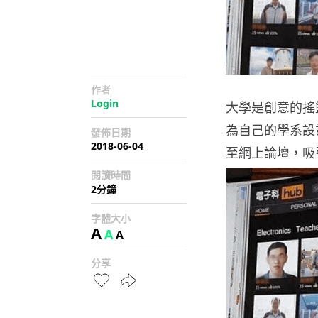
作者
Login
大學是創意的搖
為自己的學系設
發佈日期
2018-06-04
至網上論壇，吸
閱讀時間
2分鐘
字體大小
A
A
A
分享