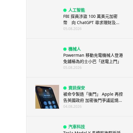
人工智能
FBI 探員涉盜 100 萬美元加密
幣 向 ChatGPT 尋求理財及...
05.08.2026
機械人
Powerman 移動充電機械人登港
免鋪樁為的士小巴「送電上門」
05.08.2026
資訊保安
被命令製造「後門」 Apple 再控
告英國政府 加密後門爭議延燒...
04.08.2026
汽車科技
Tesla Model Y 長續航後驅版抵