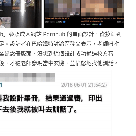
b」參照成人網站 Pornhub 的頁面設計，從按鈕到
足。設計者在巴哈姆特討論區發文表示，老師吩咐
業紀念冊版面，沒想到這個設計成功通過校方審
後，才被老師發現當中玄機，並憤怒地找他訓話。