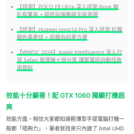
【評測】POCO F8 Ultra 深入評測 Bose 喇
叭有驚喜 + 超抵玩旗艦級全能表現
【評測】Huawei nova14 Pro 深入評測 紅楓
鏡色準更佳 + 前鏡自拍更方便
【WWDC 2026】Apple Intelligence 深入日
常 Safari 管理幾十個分頁 講緊電話自動找急
用資料
效能十分顯著！配 GTX 1060 獨顯打機超
爽
效能方面，相信大家都知道輕薄型手提電腦打機一
般都「唔夠力」，筆者就找來只內建了 Intel UHD