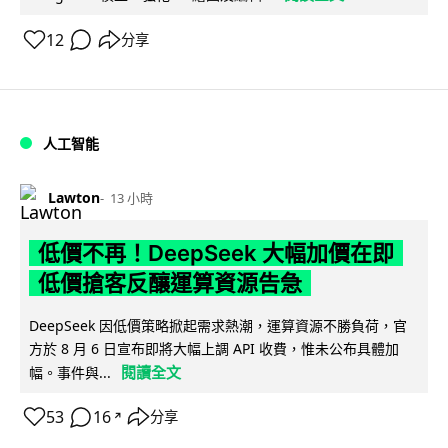
12
分享
人工智能
Lawton
13 小時
低價不再！DeepSeek 大幅加價在即
低價搶客反釀運算資源告急
DeepSeek 因低價策略掀起需求熱潮，運算資源不勝負荷，官
方於 8 月 6 日宣布即將大幅上調 API 收費，惟未公布具體加
閱讀全文
幅。事件與...
53
16
分享
↗