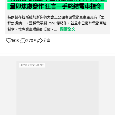
量即焦慮發作 狂言一手終結電車指令
特朗普在拉斯維加斯造勢大會上公開嘲諷電動車車主患有「里
程焦慮病」，聲稱電量剩 75% 便發作，並重申已廢除電動車強
閱讀全文
制令。惟專業車媒隨即反駁，...
608
270
分享
↗
ADVERTISEMENT