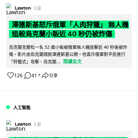
Lawton
2 日
澤連斯基怒斥俄軍「人肉狩獵」 無人機
追殺烏克蘭小販近 40 秒仍被炸傷
烏克蘭克爾松一名 52 歲小販被俄軍無人機追擊近 40 秒後被炸
傷，影片由烏克蘭總統澤連斯基公開。他直斥俄軍對平民進行
閱讀全文
「狩獵式」攻擊，烏克蘭...
126
41
分享
↗
人工智能
Lawton
2 日