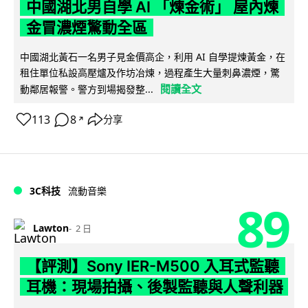
中國湖北男自學 AI 「煉金術」 屋內煉
金冒濃煙驚動全區
中國湖北黃石一名男子見金價高企，利用 AI 自學提煉黃金，在
租住單位私設高壓爐及作坊冶煉，過程產生大量刺鼻濃煙，驚
閱讀全文
動鄰居報警。警方到場揭發整...
113
8
分享
↗
3C科技
流動音樂
89
Lawton
2 日
【評測】Sony IER-M500 入耳式監聽
耳機：現場拍攝、後製監聽與人聲利器