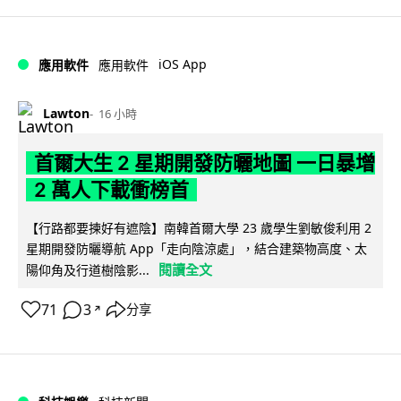
iOS App
應用軟件
應用軟件
Lawton
16 小時
首爾大生 2 星期開發防曬地圖 一日暴增
2 萬人下載衝榜首
【行路都要揀好有遮陰】南韓首爾大學 23 歲學生劉敏俊利用 2
星期開發防曬導航 App「走向陰涼處」，結合建築物高度、太
閱讀全文
陽仰角及行道樹陰影...
71
3
分享
↗