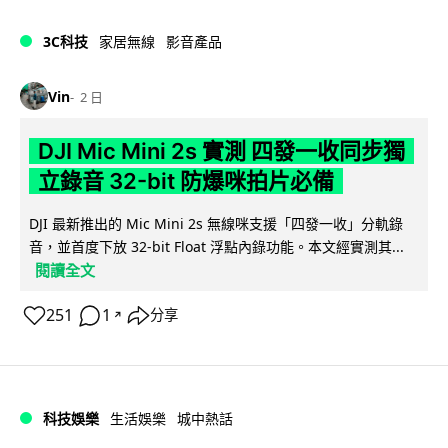
3C科技
家居無線
影音產品
Vin
2 日
DJI Mic Mini 2s 實測 四發一收同步獨
立錄音 32-bit 防爆咪拍片必備
DJI 最新推出的 Mic Mini 2s 無線咪支援「四發一收」分軌錄
音，並首度下放 32-bit Float 浮點內錄功能。本文經實測其...
閱讀全文
251
1
分享
↗
科技娛樂
生活娛樂
城中熱話