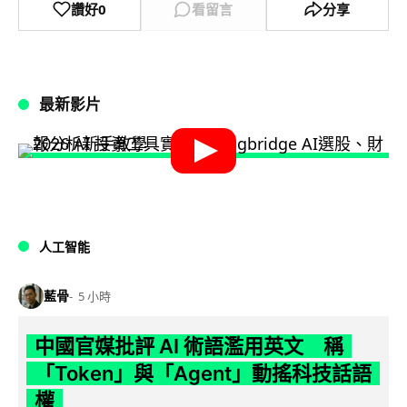
讚好
0
看留言
分享
最新影片
人工智能
藍骨
5 小時
中國官媒批評 AI 術語濫用英文 稱
「Token」與「Agent」動搖科技話語
權