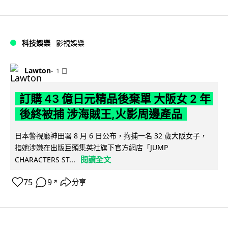
科技娛樂
影視娛樂
Lawton
1 日
訂購 43 億日元精品後棄單 大阪女 2 年
後終被捕 涉海賊王,火影周邊產品
日本警視廳神田署 8 月 6 日公布，拘捕一名 32 歲大阪女子，
指她涉嫌在出版巨頭集英社旗下官方網店「JUMP
閱讀全文
CHARACTERS ST...
75
9
分享
↗