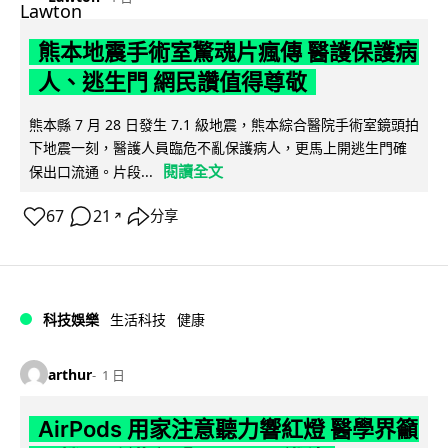
熊本地震手術室驚魂片瘋傳 醫護保護病
人、逃生門 網民讚值得尊敬
熊本縣 7 月 28 日發生 7.1 級地震，熊本綜合醫院手術室鏡頭拍
下地震一刻，醫護人員臨危不亂保護病人，更馬上開逃生門確
閱讀全文
保出口流通。片段...
67
21
分享
↗
科技娛樂
生活科技
健康
arthur
1 日
AirPods 用家注意聽力響紅燈 醫學界籲