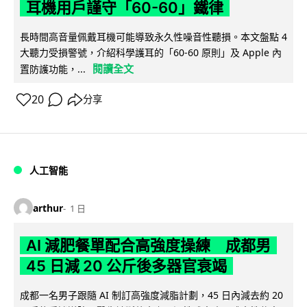
耳機用戶謹守「60-60」鐵律
長時間高音量佩戴耳機可能導致永久性噪音性聽損。本文盤點 4
大聽力受損警號，介紹科學護耳的「60-60 原則」及 Apple 內
閱讀全文
置防護功能，...
20
分享
人工智能
arthur
1 日
AI 減肥餐單配合高強度操練 成都男
45 日減 20 公斤後多器官衰竭
成都一名男子跟隨 AI 制訂高強度減脂計劃，45 日內減去約 20