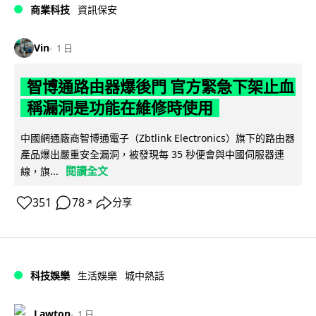
商業科技
資訊保安
Vin
1 日
智博通路由器爆後門 官方緊急下架止血
稱漏洞是功能在維修時使用
中國網通廠商智博通電子（Zbtlink Electronics）旗下的路由器
產品爆出嚴重安全漏洞，被發現每 35 秒便會與中國伺服器連
閱讀全文
線，旗...
351
78
分享
↗
科技娛樂
生活娛樂
城中熱話
Lawton
1 日