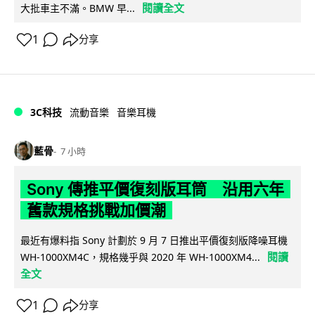
閱讀全文
大批車主不滿。BMW 早...
1
分享
3C科技
流動音樂
音樂耳機
藍骨
7 小時
Sony 傳推平價復刻版耳筒 沿用六年
舊款規格挑戰加價潮
最近有爆料指 Sony 計劃於 9 月 7 日推出平價復刻版降噪耳機
閱讀
WH-1000XM4C，規格幾乎與 2020 年 WH-1000XM4...
全文
1
分享