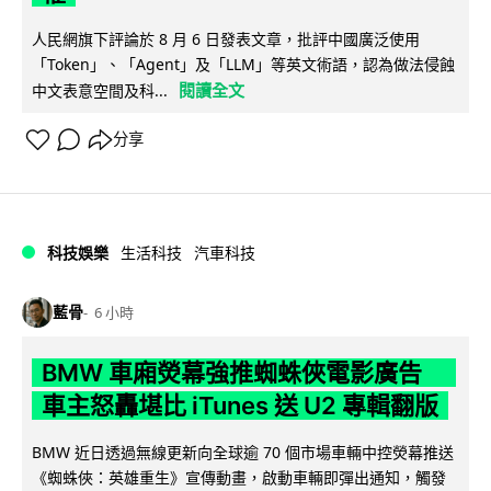
人民網旗下評論於 8 月 6 日發表文章，批評中國廣泛使用
「Token」、「Agent」及「LLM」等英文術語，認為做法侵蝕
閱讀全文
中文表意空間及科...
分享
科技娛樂
生活科技
汽車科技
藍骨
6 小時
BMW 車廂熒幕強推蜘蛛俠電影廣告
車主怒轟堪比 iTunes 送 U2 專輯翻版
BMW 近日透過無線更新向全球逾 70 個市場車輛中控熒幕推送
《蜘蛛俠：英雄重生》宣傳動畫，啟動車輛即彈出通知，觸發