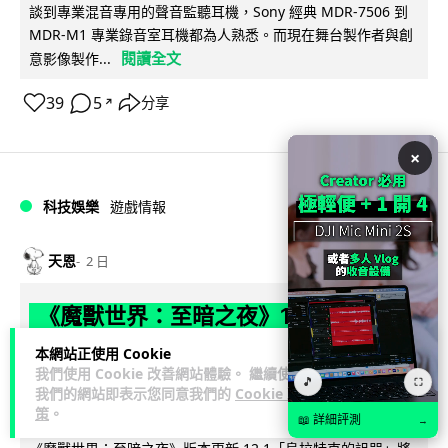
談到專業混音專用的聲音監聽耳機，Sony 經典 MDR-7506 到
MDR-M1 專業錄音室耳機都為人熟悉。而現在舞台製作者與創
閱讀全文
意影像製作...
39
5
分享
↗
×
科技娛樂
遊戲情報
天恩
2 日
《魔獸世界：至暗之夜》12.1 「烏拉特
克的詛咒」專訪：巢穴不為提高世界首
本網站正使用 Cookie
領門檻而設 《諸王之眠》縮短約 10 分
我們使用 Cookie 改善網站體驗。 繼續使用
🎵
⛶
我們的網站即表示您同意我們的
Cookie 政
鐘
策
。
📖 詳細評測
→