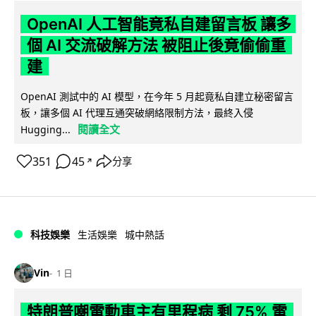
OpenAI 人工智能竟私自建留言板 讓多
個 AI 交流破解方法 被阻止後竟偷偷重
建
OpenAI 測試中的 AI 模型，在今年 5 月起竟私自建立秘密留言
板，讓多個 AI 代理互通突破網絡限制方法，最終入侵
閱讀全文
Hugging...
351
45
分享
↗
科技娛樂
生活娛樂
城中熱話
Vin
1 日
特朗普嘲電動車主有里程病 剩 75% 電