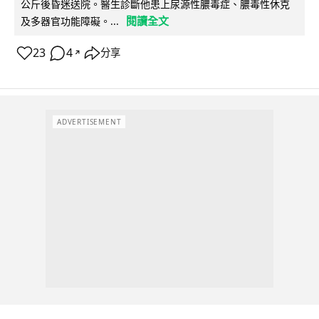
公斤後昏迷送院。醫生診斷他患上尿源性膿毒症、膿毒性休克
閱讀全文
及多器官功能障礙。...
23
4
分享
↗
ADVERTISEMENT