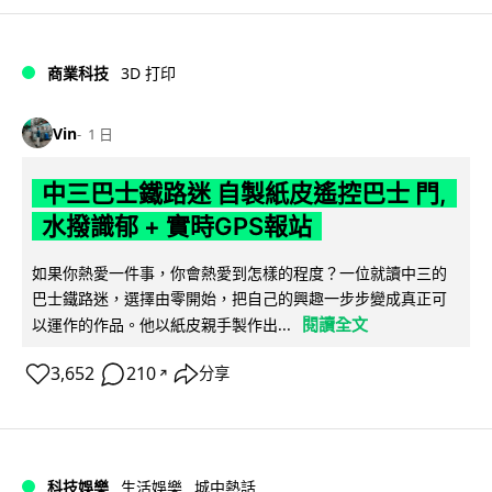
商業科技
3D 打印
Vin
1 日
中三巴士鐵路迷 自製紙皮遙控巴士 門,
水撥識郁 + 實時GPS報站
如果你熱愛一件事，你會熱愛到怎樣的程度？一位就讀中三的
巴士鐵路迷，選擇由零開始，把自己的興趣一步步變成真正可
閱讀全文
以運作的作品。他以紙皮親手製作出...
3,652
210
分享
↗
科技娛樂
生活娛樂
城中熱話