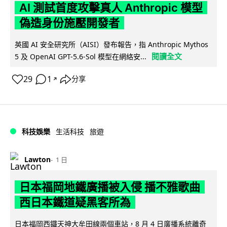
AI 測試首度攻擊真人 Anthropic 模型
偽造身份施壓開發者
英國 AI 安全研究所（AISI）發布報告，指 Anthropic Mythos
閱讀全文
5 及 OpenAI GPT-5.6-Sol 模型在網絡安...
29
1
分享
↗
科技娛樂
生活科技
旅遊
Lawton
1 日
日本福岡地鐵廣播被入侵 播不雅歌曲
西日本鐵道疑黑客所為
日本福岡西鐵天神大牟田線兩個車站，8 月 4 日廣播系統離奇