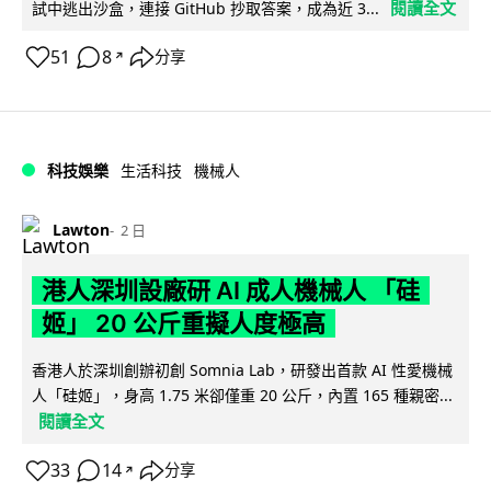
閱讀全文
試中逃出沙盒，連接 GitHub 抄取答案，成為近 3...
51
8
分享
↗
科技娛樂
生活科技
機械人
Lawton
2 日
港人深圳設廠研 AI 成人機械人 「硅
姬」 20 公斤重擬人度極高
香港人於深圳創辦初創 Somnia Lab，研發出首款 AI 性愛機械
人「硅姬」，身高 1.75 米卻僅重 20 公斤，內置 165 種親密...
閱讀全文
33
14
分享
↗