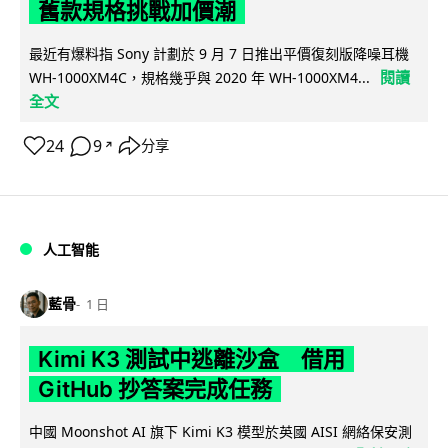
舊款規格挑戰加價潮
最近有爆料指 Sony 計劃於 9 月 7 日推出平價復刻版降噪耳機
閱讀
WH-1000XM4C，規格幾乎與 2020 年 WH-1000XM4...
全文
24
9
分享
↗
人工智能
藍骨
1 日
Kimi K3 測試中逃離沙盒 借用
GitHub 抄答案完成任務
中國 Moonshot AI 旗下 Kimi K3 模型於英國 AISI 網絡保安測