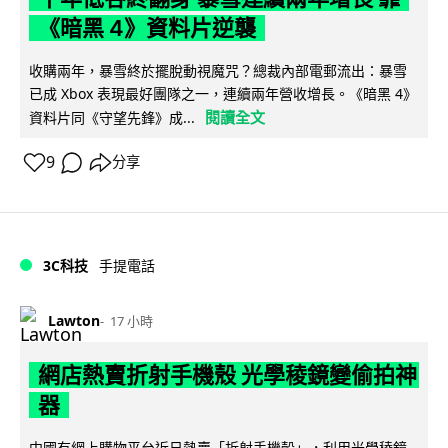
《暗黑 4》資料片逆襲
收購兩年，暴雪終於擺脫動視魔咒？總裁內部電郵流出：暴雪
已成 Xbox 表現最好團隊之一，連續兩年營收增長。《暗黑 4》
閱讀全文
資料片同《守望先鋒》成...
9
分享
3C科技
手提電話
Lawton
17 小時
網店熱賣折射手機殼 光學稜鏡變偷拍神
器
中國有網上購物平台近日熱賣「折射手機殼」，利用光學稜鏡