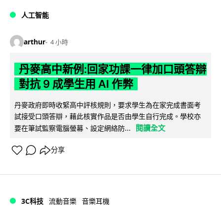
人工智能
arthur
4 小時
丹麥高中新例:回家功課一律加口頭答辯
對抗 9 成學生用 AI 作弊
丹麥政府即時收緊高中評核規則，要求學生為在家完成書面考
試接受口頭答辯，藉此核實作品是否由學生自行完成。學校亦
閱讀全文
要在筆試監察電腦螢幕、設定網絡防...
分享
3C科技
流動音樂
音樂耳機