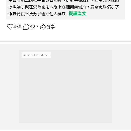
原理讓手機在熒幕關閉狀態下亦能側面偷拍，賣家更以暗示字
閱讀全文
眼宣傳供不法分子偷拍他人裙底
438
42
分享
↗
ADVERTISEMENT