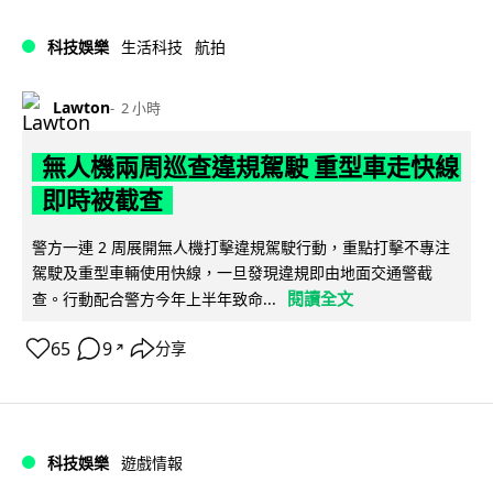
科技娛樂
生活科技
航拍
Lawton
2 小時
無人機兩周巡查違規駕駛 重型車走快線
即時被截查
警方一連 2 周展開無人機打擊違規駕駛行動，重點打擊不專注
駕駛及重型車輛使用快線，一旦發現違規即由地面交通警截
閱讀全文
查。行動配合警方今年上半年致命...
65
9
分享
↗
科技娛樂
遊戲情報