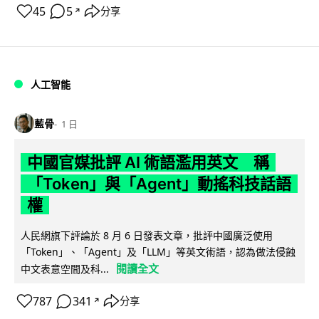
45
5
分享
↗
人工智能
藍骨
1 日
中國官媒批評 AI 術語濫用英文 稱
「Token」與「Agent」動搖科技話語
權
人民網旗下評論於 8 月 6 日發表文章，批評中國廣泛使用
「Token」、「Agent」及「LLM」等英文術語，認為做法侵蝕
閱讀全文
中文表意空間及科...
787
341
分享
↗