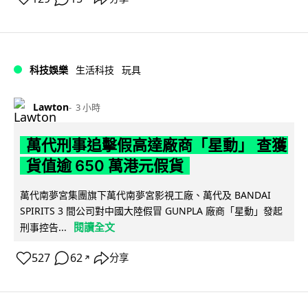
科技娛樂
生活科技
玩具
Lawton
3 小時
萬代刑事追擊假高達廠商「星動」 查獲
貨值逾 650 萬港元假貨
萬代南夢宮集團旗下萬代南夢宮影視工廠、萬代及 BANDAI
SPIRITS 3 間公司對中國大陸假冒 GUNPLA 廠商「星動」發起
閱讀全文
刑事控告...
527
62
分享
↗