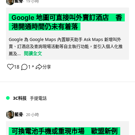
藍骨
19 小時
Google 地圖可直接叫外賣訂酒店 香
港開通時間仍未有着落
Google 為 Google Maps 內置聊天助手 Ask Maps 新增叫外
賣、訂酒店及查詢現場活動等自主執行功能，並引入個人化推
閱讀全文
薦及...
18
1
分享
↗
3C科技
手提電話
藍骨
20 小時
可換電池手機或重現市場 歐盟新例