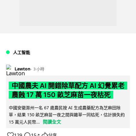
人工智能
Lawton
3 小時
中國農夫 AI 開錯除草配方 AI 幻覺累老
農蝕 17 萬 150 畝芝麻苗一夜枯死
中國安徽滁州一名 67 歲農民按 AI 生成農藥配方為芝麻田除
草，結果 150 畝芝麻苗一夜之間與雜草一同枯死，估計損失約
閱讀全文
15 萬元人民幣...
129
15
分享
↗