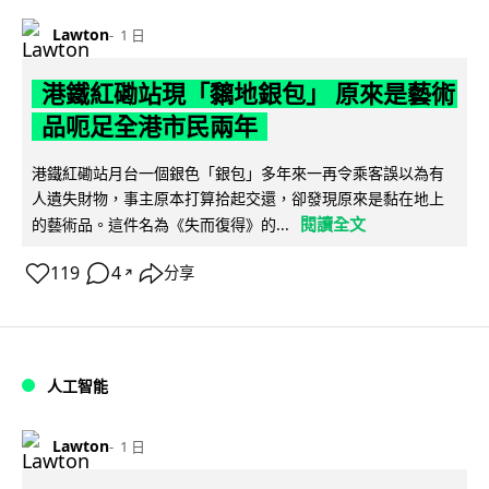
Lawton
1 日
港鐵紅磡站現「黐地銀包」 原來是藝術
品呃足全港市民兩年
港鐵紅磡站月台一個銀色「銀包」多年來一再令乘客誤以為有
人遺失財物，事主原本打算拾起交還，卻發現原來是黏在地上
閱讀全文
的藝術品。這件名為《失而復得》的...
119
4
分享
↗
人工智能
Lawton
1 日