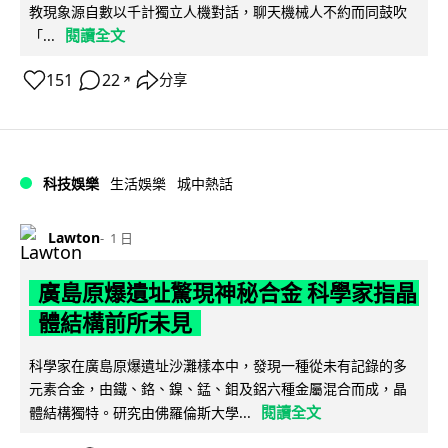
教現象源自數以千計獨立人機對話，聊天機械人不約而同鼓吹
閱讀全文
「...
151
22
分享
↗
科技娛樂
生活娛樂
城中熱話
Lawton
1 日
廣島原爆遺址驚現神秘合金 科學家指晶
體結構前所未見
科學家在廣島原爆遺址沙灘樣本中，發現一種從未有記錄的多
元素合金，由鐵、鉻、鎳、錳、鉬及鋁六種金屬混合而成，晶
閱讀全文
體結構獨特。研究由佛羅倫斯大學...