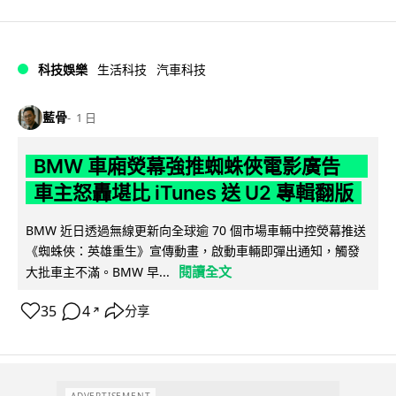
科技娛樂
生活科技
汽車科技
藍骨
1 日
BMW 車廂熒幕強推蜘蛛俠電影廣告
車主怒轟堪比 iTunes 送 U2 專輯翻版
BMW 近日透過無線更新向全球逾 70 個市場車輛中控熒幕推送
《蜘蛛俠：英雄重生》宣傳動畫，啟動車輛即彈出通知，觸發
閱讀全文
大批車主不滿。BMW 早...
35
4
分享
↗
ADVERTISEMENT