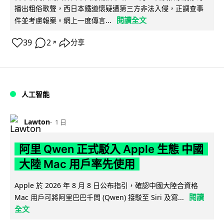
播出粗俗歌聲，西日本鐵道懷疑遭第三方非法入侵，正調查事
閱讀全文
件並考慮報案。網上一度傳言...
39
2
分享
↗
人工智能
Lawton
1 日
阿里 Qwen 正式駁入 Apple 生態 中國
大陸 Mac 用戶率先使用
Apple 於 2026 年 8 月 8 日公布指引，確認中國大陸合資格
閱讀
Mac 用戶可將阿里巴巴千問 (Qwen) 接駁至 Siri 及寫...
全文