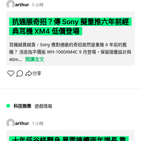
arthur
5 小時
抗通脹奇招？傳 Sony 擬重推六年前經
典耳機 XM4 低價登場
耳機越賣越貴，Sony 應對通脹的奇招居然是重推 6 年前的舊
機？ 消息指平價版 WH-1000XM4C 9 月登場，保留摺疊設計與
閱讀全文
40m...
分享
科技娛樂
遊戲情報
arthur
7 小時
十年低谷終翻身 暴雪連續兩年增長 靠