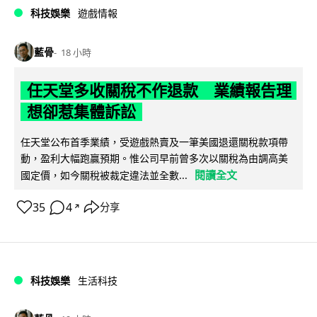
科技娛樂
遊戲情報
藍骨
18 小時
任天堂多收關稅不作退款 業績報告理
想卻惹集體訴訟
任天堂公布首季業績，受遊戲熱賣及一筆美國退還關稅款項帶
動，盈利大幅跑贏預期。惟公司早前曾多次以關稅為由調高美
閱讀全文
國定價，如今關稅被裁定違法並全數...
35
4
分享
↗
科技娛樂
生活科技