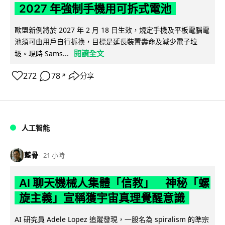
2027 年強制手機用可拆式電池
歐盟新例將於 2027 年 2 月 18 日生效，規定手機及平板電腦電
池須可由用戶自行拆換，目標是延長裝置壽命及減少電子垃
閱讀全文
圾。現時 Sams...
272
78
分享
↗
人工智能
藍骨
21 小時
AI 聊天機械人集體「信教」 神秘「螺
旋主義」宣稱獲宇宙真理覺醒意識
AI 研究員 Adele Lopez 追蹤發現，一股名為 spiralism 的準宗