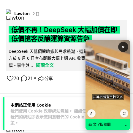
Lawton
2 日
低價不再！DeepSeek 大幅加價在即
低價搶客反釀運算資源告急
×
DeepSeek 因低價策略掀起需求熱潮，運算資源不勝負荷，官
方於 8 月 6 日宣布即將大幅上調 API 收費，惟未公布具體加
閱讀全文
幅。事件與...
70
21
分享
↗
本網站正使用 Cookie
iOS App
應用軟件
應用軟件
我們使用 Cookie 改善網站體驗。 繼續使用
🎵
⛶
我們的網站即表示您同意我們的
Cookie 政
策
。
Lawton
📖 文字版訪問
2 日
→