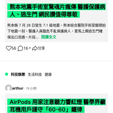
熊本地震手術室驚魂片瘋傳 醫護保護病
人、逃生門 網民讚值得尊敬
熊本縣 7 月 28 日發生 7.1 級地震，熊本綜合醫院手術室鏡頭拍
下地震一刻，醫護人員臨危不亂保護病人，更馬上開逃生門確
閱讀全文
保出口流通。片段...
56
16
分享
↗
科技娛樂
生活科技
健康
arthur
19 小時
AirPods 用家注意聽力響紅燈 醫學界籲
耳機用戶謹守「60-60」鐵律