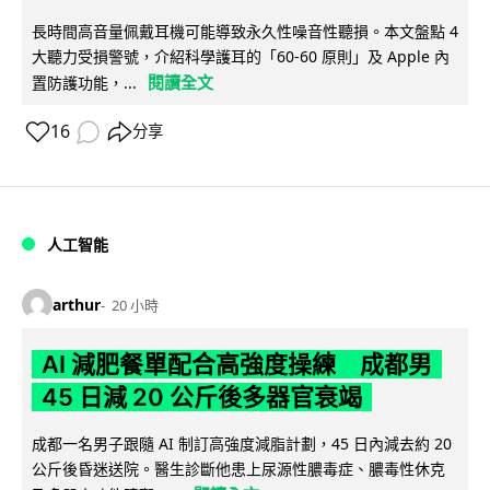
長時間高音量佩戴耳機可能導致永久性噪音性聽損。本文盤點 4
大聽力受損警號，介紹科學護耳的「60-60 原則」及 Apple 內
閱讀全文
置防護功能，...
16
分享
人工智能
arthur
20 小時
AI 減肥餐單配合高強度操練 成都男
45 日減 20 公斤後多器官衰竭
成都一名男子跟隨 AI 制訂高強度減脂計劃，45 日內減去約 20
公斤後昏迷送院。醫生診斷他患上尿源性膿毒症、膿毒性休克