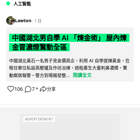
人工智能
Lawton
1 日
中國湖北男自學 AI 「煉金術」 屋內煉
金冒濃煙驚動全區
中國湖北黃石一名男子見金價高企，利用 AI 自學提煉黃金，在
租住單位私設高壓爐及作坊冶煉，過程產生大量刺鼻濃煙，驚
閱讀全文
動鄰居報警。警方到場揭發整...
106
7
分享
↗
ADVERTISEMENT