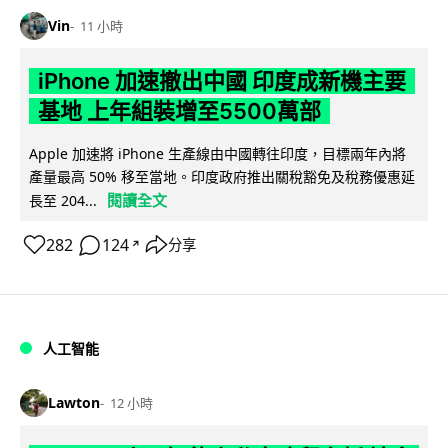
Vin
11 小時
iPhone 加速撤出中國 印度成新機主要
基地 上年組裝增至5500萬部
Apple 加速將 iPhone 生產線由中國轉往印度，目標兩年內將
產量最高 50% 移至當地。印度政府推出關稅豁免及稅務優惠延
閱讀全文
長至 204...
282
124
分享
↗
人工智能
Lawton
12 小時