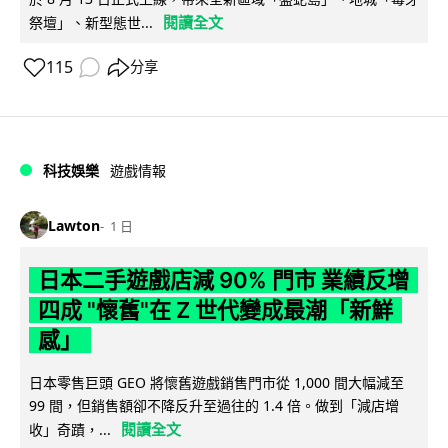
閱讀全文
祭壇」、新型態世...
115
分享
科技娛樂
遊戲情報
Lawton
1 日
日本二手遊戲店減 90% 門市 業績反增
四成 "懷舊"在 Z 世代變成最潮「新鮮
感」
日本零售巨頭 GEO 將懷舊遊戲銷售門市從 1,000 間大幅減至
99 間，但銷售額卻不降反升至過往的 1.4 倍。做到「減店增
閱讀全文
收」奇蹟，...