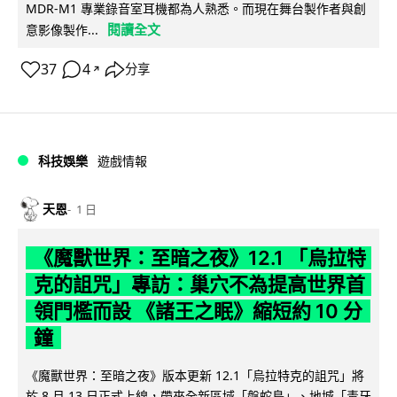
MDR-M1 專業錄音室耳機都為人熟悉。而現在舞台製作者與創
閱讀全文
意影像製作...
37
4
分享
↗
科技娛樂
遊戲情報
天恩
1 日
《魔獸世界：至暗之夜》12.1 「烏拉特
克的詛咒」專訪：巢穴不為提高世界首
領門檻而設 《諸王之眠》縮短約 10 分
鐘
《魔獸世界：至暗之夜》版本更新 12.1「烏拉特克的詛咒」將
於 8 月 13 日正式上線，帶來全新區域「盤蛇島」、地城「毒牙