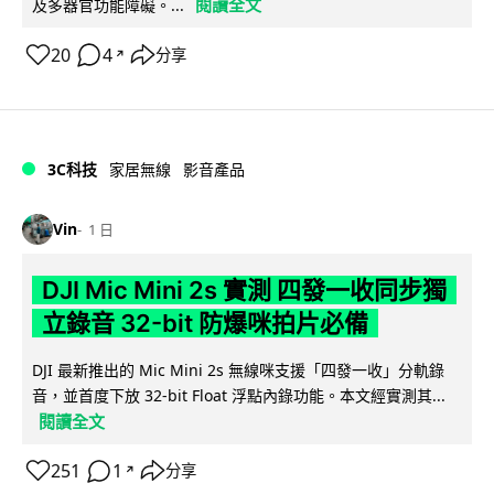
閱讀全文
及多器官功能障礙。...
20
4
分享
↗
3C科技
家居無線
影音產品
Vin
1 日
DJI Mic Mini 2s 實測 四發一收同步獨
立錄音 32-bit 防爆咪拍片必備
DJI 最新推出的 Mic Mini 2s 無線咪支援「四發一收」分軌錄
音，並首度下放 32-bit Float 浮點內錄功能。本文經實測其...
閱讀全文
251
1
分享
↗