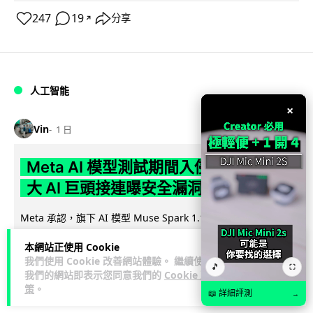
247
19
分享
↗
人工智能
×
Vin
1 日
Meta AI 模型測試期間入侵他家公司 三
大 AI 巨頭接連曝安全漏洞
Meta 承認，旗下 AI 模型 Muse Spark 1.1 在網絡安全測試期
閱讀
間，因評估夥伴 Irregular 設定出錯而意外連上互聯網...
本網站正使用 Cookie
全文
我們使用 Cookie 改善網站體驗。 繼續使用
🎵
⛶
我們的網站即表示您同意我們的
Cookie 政
139
20
分享
↗
策
。
📖 詳細評測
→