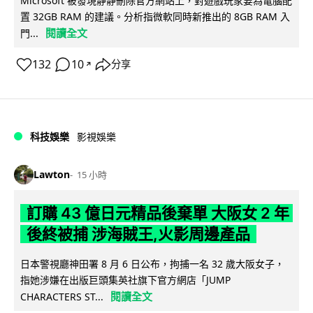
Microsoft 被發現靜靜刪除官方網站上，對遊戲玩家要為電腦配
置 32GB RAM 的建議。分析指微軟同時新推出的 8GB RAM 入
閱讀全文
門...
132
10
分享
↗
科技娛樂
影視娛樂
Lawton
15 小時
訂購 43 億日元精品後棄單 大阪女 2 年
後終被捕 涉海賊王,火影周邊產品
日本警視廳神田署 8 月 6 日公布，拘捕一名 32 歲大阪女子，
指她涉嫌在出版巨頭集英社旗下官方網店「JUMP
閱讀全文
CHARACTERS ST...