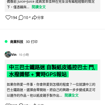
偶像前 Juice=Juice 成員宮本佳林在完全沒有編程經驗的情況
閱讀全文
下，僅憑藉與...
194
10
分享
↗
商業科技
3D 打印
Vin
10 小時
中三巴士鐵路迷 自製紙皮遙控巴士 門,
水撥識郁 + 實時GPS報站
如果你熱愛一件事，你會熱愛到怎樣的程度？一位就讀中三的
巴士鐵路迷，選擇由零開始，把自己的興趣一步步變成真正可
閱讀全文
以運作的作品。他以紙皮親手製作出...