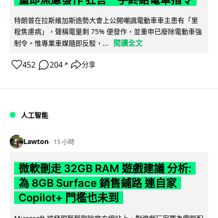
特朗普在拉斯維加斯造勢大會上公開嘲諷電動車車主患有「里
程焦慮病」，聲稱電量剩 75% 便發作，並重申已廢除電動車強
閱讀全文
制令。惟專業車媒隨即反駁，...
452
204
分享
↗
人工智能
Lawton
15 小時
微軟刪走 32GB RAM 遊戲建議 分析:
為 8GB Surface 銷售鋪路 連自家
Copilot+ 門檻也未到