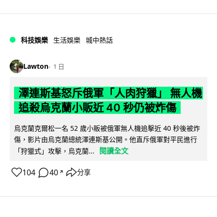
科技娛樂
生活娛樂
城中熱話
Lawton
1 日
澤連斯基怒斥俄軍「人肉狩獵」 無人機
追殺烏克蘭小販近 40 秒仍被炸傷
烏克蘭克爾松一名 52 歲小販被俄軍無人機追擊近 40 秒後被炸
傷，影片由烏克蘭總統澤連斯基公開。他直斥俄軍對平民進行
閱讀全文
「狩獵式」攻擊，烏克蘭...
104
40
分享
↗