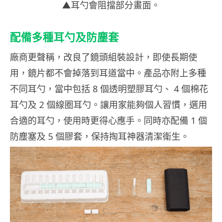
▲耳勺會阻擋部分畫面。
配備多種耳勺及防塵套
廠商更聲稱，改良了鏡頭組裝設計，即使長期使
用，鏡片都不會掉落到耳道當中。產品亦附上多種
不同耳勺，當中包括 8 個透明塑膠耳勺、 4 個棉花
耳勺及 2 個線圈耳勺。讓用家能夠個人習慣，選用
合適的耳勺，使用時更得心應手。同時亦配備 1 個
防塵塞及 5 個膠套，保持掏耳神器清潔衛生。