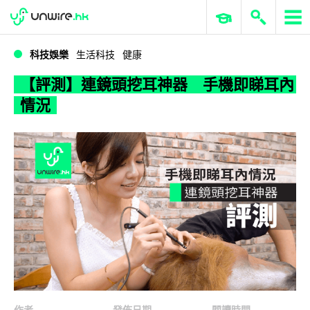
WWDC 2026
GenAI 與雲端科技專區
ERP 與商業 AI
【評測】連鏡頭挖耳神器 手機即睇耳內情況
科技娛樂
生活科技
健康
【評測】連鏡頭挖耳神器 手機即睇耳內
情況
作者
發佈日期
閱讀時間