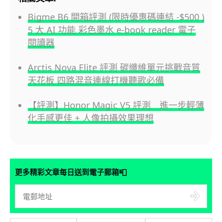
Bigme B6 開箱評測 (限時優惠碼連結 -$500 )
5 大 AI 功能 彩色墨水 e-book reader 電子
閱讀器
Arctis Nova Elite 評測 碳纖維單元挑戰音質
天花板 四路混音連線打機聽歌必備
【評測】Honor Magic V5 評測 進一步輕薄
化手感更佳 + 人像拍攝效果理想
📮
更多精彩文章每日送到電子郵箱