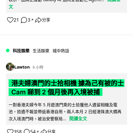
文
21
3
分享
↗
科技娛樂
生活娛樂
城中熱話
Lawton
6 小時
港夫婦澳門的士拾相機 據為己有被的士
Cam 睇到 2 個月後再入境被捕
一對香港夫婦今年 5 月遊澳門乘的士拾獲他人遺留相機及電
池，拾遺不報並帶返香港自用。兩人本月 2 日經港珠澳大橋再
閱讀全文
次入境澳門時，被治安警察局...
358
54
分享
↗