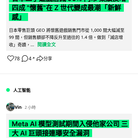
四成 "懷舊"在 Z 世代變成最潮「新鮮
感」
日本零售巨頭 GEO 將懷舊遊戲銷售門市從 1,000 間大幅減至
99 間，但銷售額卻不降反升至過往的 1.4 倍。做到「減店增
閱讀全文
收」奇蹟，...
78
4
分享
↗
人工智能
Vin
2 小時
Meta AI 模型測試期間入侵他家公司 三
大 AI 巨頭接連曝安全漏洞