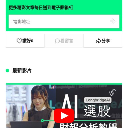
📮
更多精彩文章每日送到電子郵箱
讚好
0
看留言
分享
最新影片