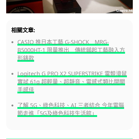
相關文章:
CASIO 推日本工藝 G-SHOCK MRG-
B5000HT-1 限量推出 傳統鎚起工藝融入方
形錶款
Logitech G PRO X2 SUPERSTRIKE 電競滑鼠
實試 61g 超輕量、超靜音、電感式類比開關
手感佳
了解 5G、綠色科技、AI 三者結合 今年電腦
節走進「5G及綠色科技生活館」