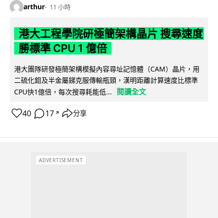
arthur
11 小時
港大工程學院研極簡架構晶片 搜尋速度
勝標準 CPU 1 億倍
港大團隊研發極簡架構模擬內容尋址記憶體（CAM）晶片，用
二硫化鉬及半金屬銻克服傳輸瓶頸，漢明距離計算速度比標準
閱讀全文
CPU快1億倍，每次搜尋耗能低...
40
17
分享
↗
ADVERTISEMENT