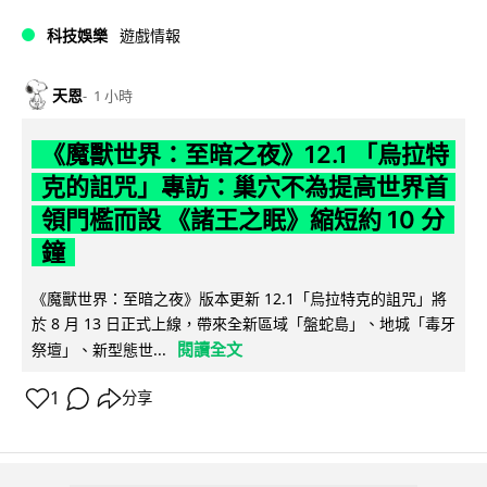
科技娛樂
遊戲情報
天恩
1 小時
《魔獸世界：至暗之夜》12.1 「烏拉特
克的詛咒」專訪：巢穴不為提高世界首
領門檻而設 《諸王之眠》縮短約 10 分
鐘
《魔獸世界：至暗之夜》版本更新 12.1「烏拉特克的詛咒」將
於 8 月 13 日正式上線，帶來全新區域「盤蛇島」、地城「毒牙
閱讀全文
祭壇」、新型態世...
1
分享