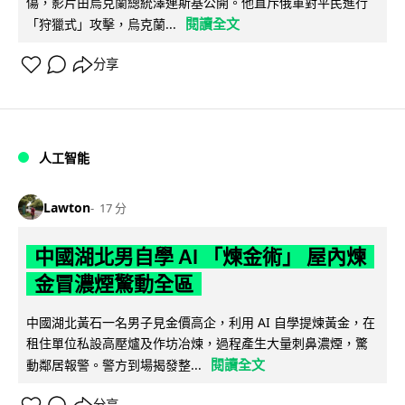
傷，影片由烏克蘭總統澤連斯基公開。他直斥俄軍對平民進行
閱讀全文
「狩獵式」攻擊，烏克蘭...
分享
人工智能
Lawton
17 分
中國湖北男自學 AI 「煉金術」 屋內煉
金冒濃煙驚動全區
中國湖北黃石一名男子見金價高企，利用 AI 自學提煉黃金，在
租住單位私設高壓爐及作坊冶煉，過程產生大量刺鼻濃煙，驚
閱讀全文
動鄰居報警。警方到場揭發整...