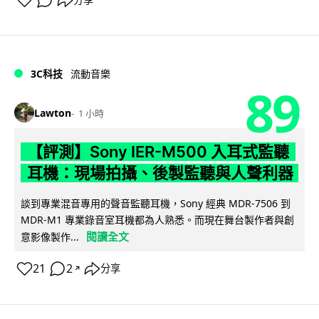
分享
3C科技
流動音樂
89
Lawton
1 小時
【評測】Sony IER-M500 入耳式監聽
耳機：現場拍攝、後製監聽與人聲利器
談到專業混音專用的聲音監聽耳機，Sony 經典 MDR-7506 到
MDR-M1 專業錄音室耳機都為人熟悉。而現在舞台製作者與創
閱讀全文
意影像製作...
21
2
分享
↗