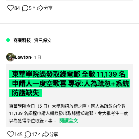
84
5
分享
↗
商業科技
資訊保安
Lawton
1 日
東華學院誤發取錄電郵 全數 11,139 名
申請人一度空歡喜 專家:人為疏忽+系統
防護缺失
東華學院今日（5 日）大學聯招放榜之際，因人為疏忽向全數
11,139 名課程申請人錯誤發出取錄通知電郵，令大批考生一度
閱讀全文
以為獲得學位取錄，事...
145
17
分享
↗