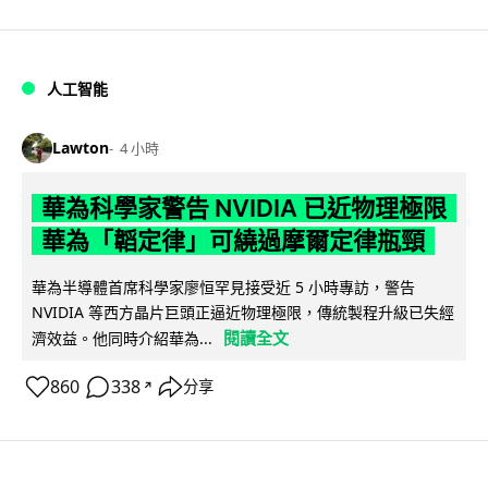
人工智能
Lawton
4 小時
華為科學家警告 NVIDIA 已近物理極限
華為「韜定律」可繞過摩爾定律瓶頸
華為半導體首席科學家廖恒罕見接受近 5 小時專訪，警告
NVIDIA 等西方晶片巨頭正逼近物理極限，傳統製程升級已失經
閱讀全文
濟效益。他同時介紹華為...
860
338
分享
↗