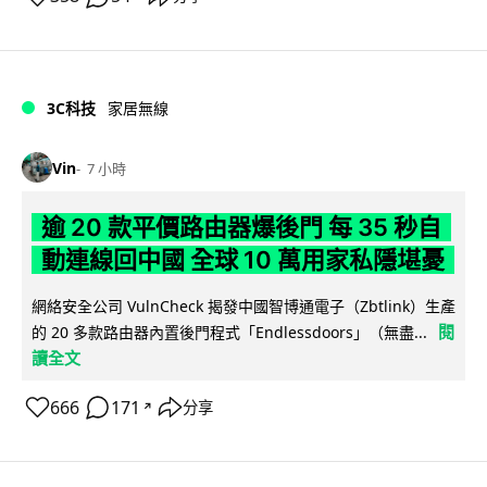
3C科技
家居無線
Vin
7 小時
逾 20 款平價路由器爆後門 每 35 秒自
動連線回中國 全球 10 萬用家私隱堪憂
網絡安全公司 VulnCheck 揭發中國智博通電子（Zbtlink）生產
閱
的 20 多款路由器內置後門程式「Endlessdoors」（無盡...
讀全文
666
171
分享
↗