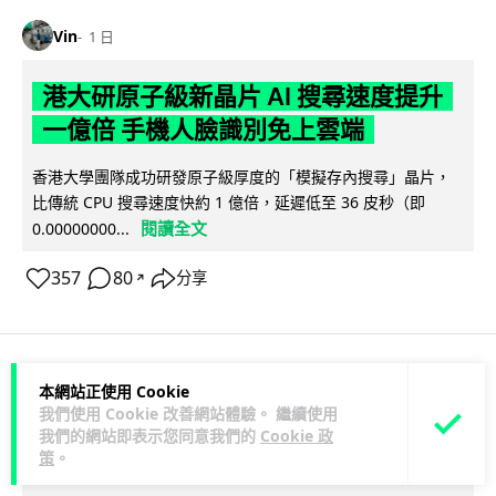
Vin
1 日
港大研原子級新晶片 AI 搜尋速度提升
一億倍 手機人臉識別免上雲端
香港大學團隊成功研發原子級厚度的「模擬存內搜尋」晶片，
比傳統 CPU 搜尋速度快約 1 億倍，延遲低至 36 皮秒（即
閱讀全文
0.00000000...
357
80
分享
↗
本網站正使用 Cookie
科技娛樂
生活科技
旅遊
我們使用 Cookie 改善網站體驗。 繼續使用
我們的網站即表示您同意我們的
Cookie 政
Lawton
1 日
策
。