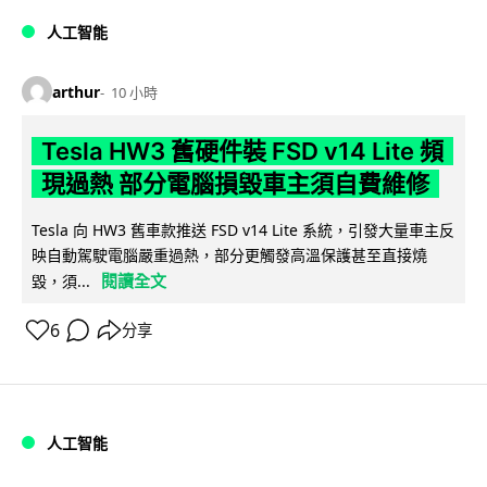
人工智能
arthur
10 小時
Tesla HW3 舊硬件裝 FSD v14 Lite 頻
現過熱 部分電腦損毀車主須自費維修
Tesla 向 HW3 舊車款推送 FSD v14 Lite 系統，引發大量車主反
映自動駕駛電腦嚴重過熱，部分更觸發高溫保護甚至直接燒
閱讀全文
毀，須...
6
分享
人工智能