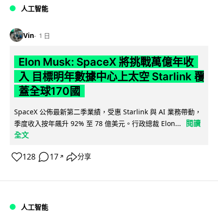
人工智能
Vin
1 日
Elon Musk: SpaceX 將挑戰萬億年收
入 目標明年數據中心上太空 Starlink 覆
蓋全球170國
SpaceX 公佈最新第二季業績，受惠 Starlink 與 AI 業務帶動，
閱讀
季度收入按年飆升 92% 至 78 億美元。行政總裁 Elon...
全文
128
17
分享
↗
人工智能