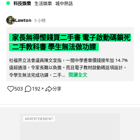
科技娛樂
生活娛樂
城中熱話
Lawton
5 小時
家長無得慳錢買二手書 電子啟動碼鎖死
二手教科書 學生無法做功課
社福界立法會議員陳文宜指，一間中學書單價錢按年加 14.7%
遠超通漲，令家長難以負擔。而且電子教材啟動碼這項設計，
閱讀全文
令學生無法完成功課，二手...
503
192
分享
↗
ADVERTISEMENT