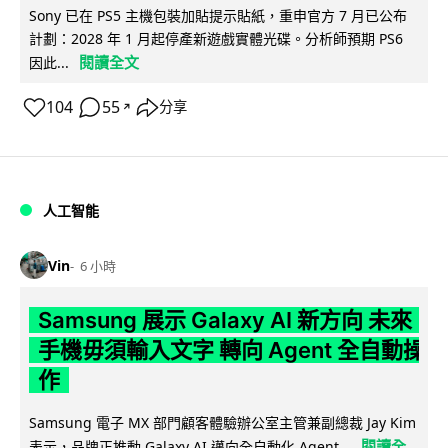
Sony 已在 PS5 主機包裝加貼提示貼紙，重申官方 7 月已公布
計劃：2028 年 1 月起停產新遊戲實體光碟。分析師預期 PS6
閱讀全文
因此...
104
55
分享
↗
人工智能
Vin
6 小時
Samsung 展示 Galaxy AI 新方向 未來
手機毋須輸入文字 轉向 Agent 全自動操
作
Samsung 電子 MX 部門顧客體驗辦公室主管兼副總裁 Jay Kim
閱讀全
表示，品牌正推動 Galaxy AI 邁向全自動化 Agent...