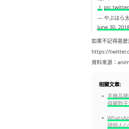
ミ
pic.twitt
— やぶはら太郎
June 30, 201
如果不記得甚麼
https://twitte
資料來源：animea
相關文章:
手機品牌
母親對子
Whats
現個人心