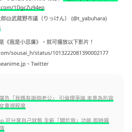
er.com/1DgcZu94ep
🐹武蔵野市議（りっけん） (@t_yabuhara)
8
是《我是小忌廉》，就可播放以下影片！
r.com/sousai_h/status/1013222081390002177
nime.jp、Twitter
廣告「我媽有兩個老公」 引倫理爭論 本意為形容
女重視程度
App 可分享自己狀態 全新「關於我」功能 即時展
情