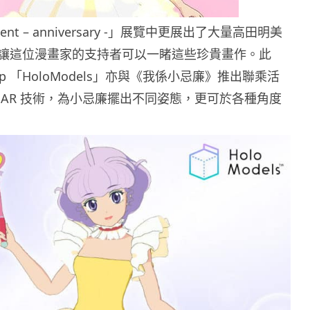
oment – anniversary -」展覽中更展出了大量高田明美
讓這位漫畫家的支持者可以一睹這些珍貴畫作。此
pp 「HoloModels」亦與《我係小忌廉》推出聯乘活
 AR 技術，為小忌廉擺出不同姿態，更可於各種角度