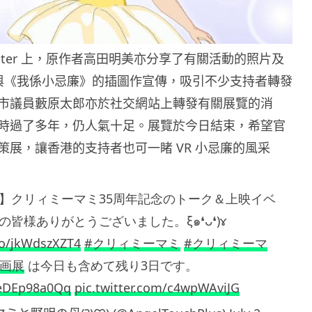
itter 上，原作者高田明美亦分享了有關活動的照片及
與《我係小忌廉》的插圖作宣傳，吸引不少支持者轉發
市議員藪原太郎亦於社交網站上轉發有關展覽的消
時過了多年，仍人氣十足。展覽於今日結束，希望官
策展，讓香港的支持者也可一睹 VR 小忌廉的風采
】クリィミーマミ35周年記念のトーク＆上映イベ
皆様ありがとうございました。ξ๑❛ᴗ❛)ɤ
.co/jkWdszXZT4
#クリィミーマミ
#クリィミーマ
原画展
は今日も含めて残り3日です。
o/eDEp98a0Qq
pic.twitter.com/c4wpWAviJG