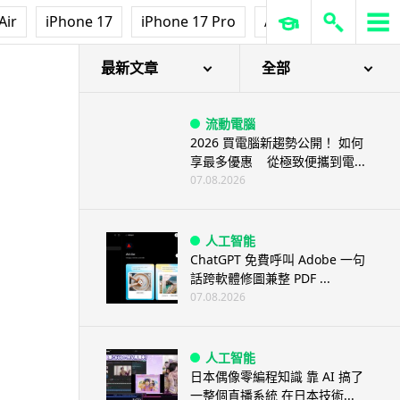
Air
iPhone 17
iPhone 17 Pro
AirPods Pro 3
Ap
最新文章
全部
流動電腦
2026 買電腦新趨勢公開！ 如何
享最多優惠 從極致便攜到電...
07.08.2026
人工智能
ChatGPT 免費呼叫 Adobe 一句
話跨軟體修圖兼整 PDF ...
07.08.2026
人工智能
日本偶像零編程知識 靠 AI 搞了
一整個直播系統 在日本技術...