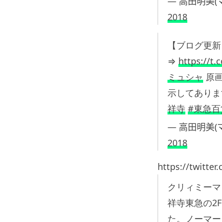
— 高田明美(マミ
2018
【ブログ更新
⇒
https://t.
ミュシャ
原
示してあります
祥寺
#東急百
— 高田明美(マミ
2018
https://twitte
クリィミーマ
祥寺東急の2
た。ノーマー