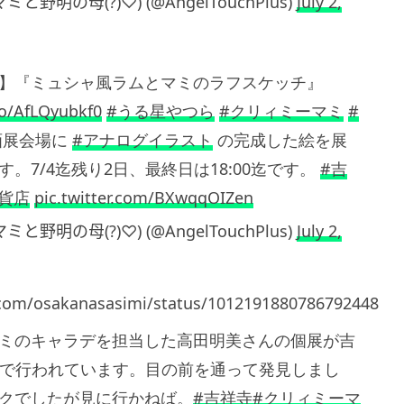
と野明の母(?)♡) (@AngelTouchPlus)
July 2,
】『ミュシャ風ラムとマミのラフスケッチ』
co/AfLQyubkf0
#うる星やつら
#クリィミーマミ
#
画展会場に
#アナログイラスト
の完成した絵を展
。7/4迄残り2日、最終日は18:00迄です。
#吉
貨店
pic.twitter.com/BXwqqOIZen
と野明の母(?)♡) (@AngelTouchPlus)
July 2,
r.com/osakanasasimi/status/1012191880786792448
ミのキャラデを担当した高田明美さんの個展が吉
Fで行われています。目の前を通って発見しまし
クでしたが見に行かねば。
#吉祥寺
#クリィミーマ