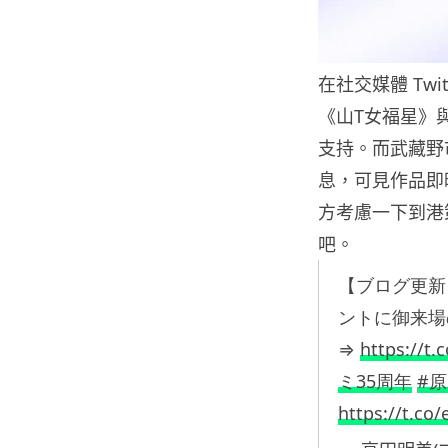
在社交媒體 Tw
《山T女福星》
支持。而武藏野
息，可見作品即
方考慮一下到港
吧。
【ブログ更新
ントに御来場の
⇒
https://t
ミ35周年
#
https://t.c