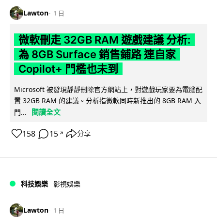
Lawton
1 日
微軟刪走 32GB RAM 遊戲建議 分析:
為 8GB Surface 銷售鋪路 連自家
Copilot+ 門檻也未到
Microsoft 被發現靜靜刪除官方網站上，對遊戲玩家要為電腦配
置 32GB RAM 的建議。分析指微軟同時新推出的 8GB RAM 入
閱讀全文
門...
158
15
分享
↗
科技娛樂
影視娛樂
Lawton
1 日