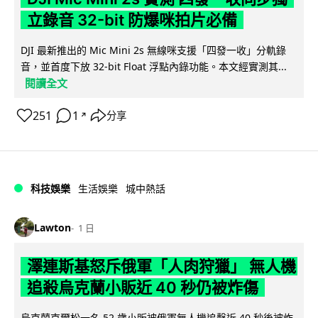
立錄音 32-bit 防爆咪拍片必備
DJI 最新推出的 Mic Mini 2s 無線咪支援「四發一收」分軌錄
音，並首度下放 32-bit Float 浮點內錄功能。本文經實測其...
閱讀全文
251
1
分享
↗
科技娛樂
生活娛樂
城中熱話
Lawton
1 日
澤連斯基怒斥俄軍「人肉狩獵」 無人機
追殺烏克蘭小販近 40 秒仍被炸傷
烏克蘭克爾松一名 52 歲小販被俄軍無人機追擊近 40 秒後被炸