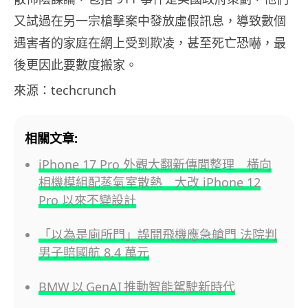
又試過在另一宗槍擊案中發放虛假訊息，導致數個
遇害者的家庭在網上受到欺凌，甚至死亡恐嚇，最
後更因此要數度搬家。
來源：techcrunch
相關文章:
iPhone 17 Pro 外觀大翻新傳聞整理 橫向
相機模組配蒸氣室散熱 大改 iPhone 12
Pro 以來不變設計
「以為是廁所門」誤開飛機應急艙門 法院判
男子賠國航 8.4 萬元
BMW 以 GenAI 推動智能駕駛新時代