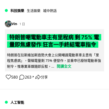
科技娛樂
生活娛樂
城中熱話
Vin
1 日
特朗普嘲電動車主有里程病 剩 75% 電
量即焦慮發作 狂言一手終結電車指令
特朗普在拉斯維加斯造勢大會上公開嘲諷電動車車主患有「里
程焦慮病」，聲稱電量剩 75% 便發作，並重申已廢除電動車強
閱讀全文
制令。惟專業車媒隨即反駁，...
580
263
分享
↗
人工智能