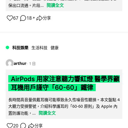
閱讀全文
保出口流通。片段...
67
18
分享
↗
科技娛樂
生活科技
健康
arthur
1 日
AirPods 用家注意聽力響紅燈 醫學界籲
耳機用戶謹守「60-60」鐵律
長時間高音量佩戴耳機可能導致永久性噪音性聽損。本文盤點 4
大聽力受損警號，介紹科學護耳的「60-60 原則」及 Apple 內
閱讀全文
置防護功能，...
20
分享