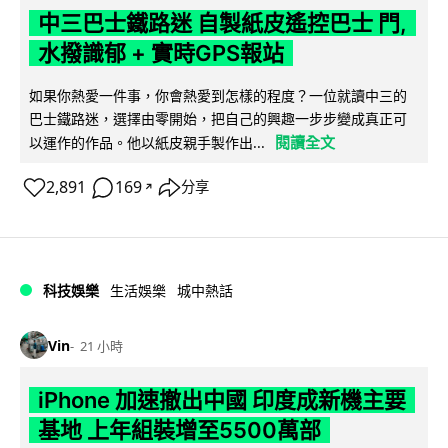
中三巴士鐵路迷 自製紙皮遙控巴士 門,
水撥識郁 + 實時GPS報站
如果你熱愛一件事，你會熱愛到怎樣的程度？一位就讀中三的
巴士鐵路迷，選擇由零開始，把自己的興趣一步步變成真正可
閱讀全文
以運作的作品。他以紙皮親手製作出...
2,891
169
分享
↗
科技娛樂
生活娛樂
城中熱話
Vin
21 小時
iPhone 加速撤出中國 印度成新機主要
基地 上年組裝增至5500萬部