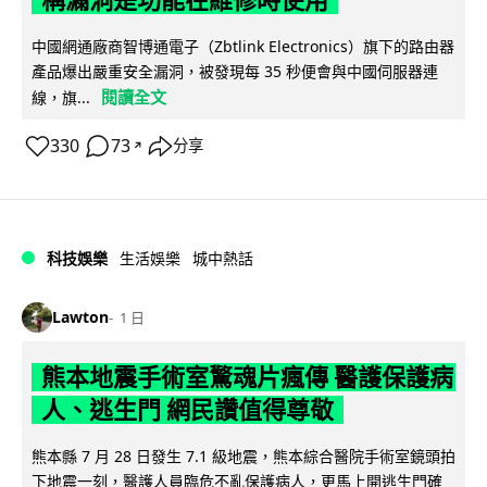
中國網通廠商智博通電子（Zbtlink Electronics）旗下的路由器
產品爆出嚴重安全漏洞，被發現每 35 秒便會與中國伺服器連
閱讀全文
線，旗...
330
73
分享
↗
科技娛樂
生活娛樂
城中熱話
Lawton
1 日
熊本地震手術室驚魂片瘋傳 醫護保護病
人、逃生門 網民讚值得尊敬
熊本縣 7 月 28 日發生 7.1 級地震，熊本綜合醫院手術室鏡頭拍
下地震一刻，醫護人員臨危不亂保護病人，更馬上開逃生門確