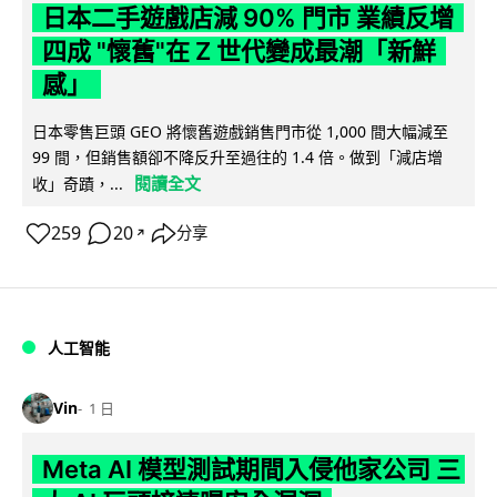
日本二手遊戲店減 90% 門市 業績反增
四成 "懷舊"在 Z 世代變成最潮「新鮮
感」
日本零售巨頭 GEO 將懷舊遊戲銷售門市從 1,000 間大幅減至
99 間，但銷售額卻不降反升至過往的 1.4 倍。做到「減店增
閱讀全文
收」奇蹟，...
259
20
分享
↗
人工智能
Vin
1 日
Meta AI 模型測試期間入侵他家公司 三