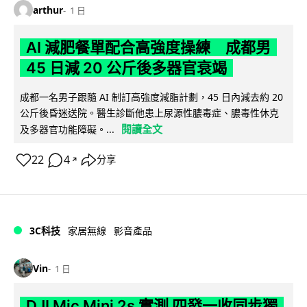
arthur
1 日
AI 減肥餐單配合高強度操練 成都男
45 日減 20 公斤後多器官衰竭
成都一名男子跟隨 AI 制訂高強度減脂計劃，45 日內減去約 20
公斤後昏迷送院。醫生診斷他患上尿源性膿毒症、膿毒性休克
閱讀全文
及多器官功能障礙。...
22
4
分享
↗
3C科技
家居無線
影音產品
Vin
1 日
DJI Mic Mini 2s 實測 四發一收同步獨