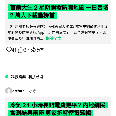
首爾大生 2 星期開發防曬地圖 一日暴增
2 萬人下載衝榜首
【行路都要揀好有遮陰】南韓首爾大學 23 歲學生劉敏俊利用 2
星期開發防曬導航 App「走向陰涼處」，結合建築物高度、太
閱讀全文
陽仰角及行道樹陰影...
41
3
分享
↗
科技娛樂
科技新聞
arthur
5 小時
冷氣 24 小時長開電費更平？內地網民
實測結果兩極 專家拆解慳電邏輯