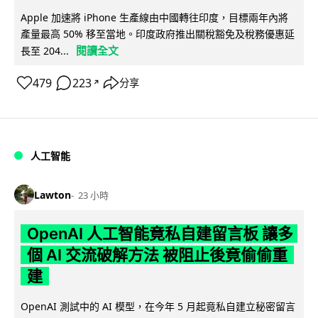
Apple 加速將 iPhone 生產線由中國轉往印度，目標兩年內將
產量最高 50% 移至當地。印度政府推出關稅豁免及稅務優惠延
閱讀全文
長至 204...
479
223
分享
↗
人工智能
Lawton
23 小時
OpenAI 人工智能竟私自建留言板 讓多
個 AI 交流破解方法 被阻止後竟偷偷重
建
OpenAI 測試中的 AI 模型，在今年 5 月起竟私自建立秘密留言