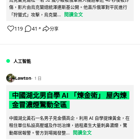
傷，影片由烏克蘭總統澤連斯基公開。他直斥俄軍對平民進行
閱讀全文
「狩獵式」攻擊，烏克蘭...
119
41
分享
↗
人工智能
Lawton
1 日
中國湖北男自學 AI 「煉金術」 屋內煉
金冒濃煙驚動全區
中國湖北黃石一名男子見金價高企，利用 AI 自學提煉黃金，在
租住單位私設高壓爐及作坊冶煉，過程產生大量刺鼻濃煙，驚
閱讀全文
動鄰居報警。警方到場揭發整...