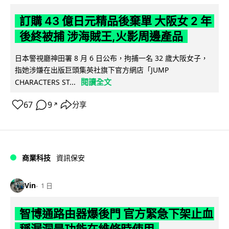
訂購 43 億日元精品後棄單 大阪女 2 年
後終被捕 涉海賊王,火影周邊產品
日本警視廳神田署 8 月 6 日公布，拘捕一名 32 歲大阪女子，
指她涉嫌在出版巨頭集英社旗下官方網店「JUMP
閱讀全文
CHARACTERS ST...
67
9
分享
↗
商業科技
資訊保安
Vin
1 日
智博通路由器爆後門 官方緊急下架止血
稱漏洞是功能在維修時使用