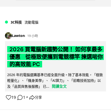
3C科技
流動電腦
Lawton
19 小時
2026 買電腦新趨勢公開！ 如何享最多
優惠 從極致便攜到電競標竿 揀選啱你
的高效能 PC
2026 年的電腦選購基準已經全面升級。除了基本效能，「極致
輕量化」、「機身美學」、「AI算力」、「前瞻技術加持」以
閱讀全文
及「品質與售後服務」 已...
19
1
分享
↗