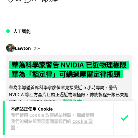
人工智能
Lawton
2 日
華為科學家警告 NVIDIA 已近物理極限
華為「韜定律」可繞過摩爾定律瓶頸
華為半導體首席科學家廖恒罕見接受近 5 小時專訪，警告
NVIDIA 等西方晶片巨頭正逼近物理極限，傳統製程升級已失經
閱讀全文
濟效益。他同時介紹華為...
本網站正使用 Cookie
我們使用 Cookie 改善網站體驗。 繼續使用
1,593
602
分享
↗
我們的網站即表示您同意我們的
Cookie 政
策
。