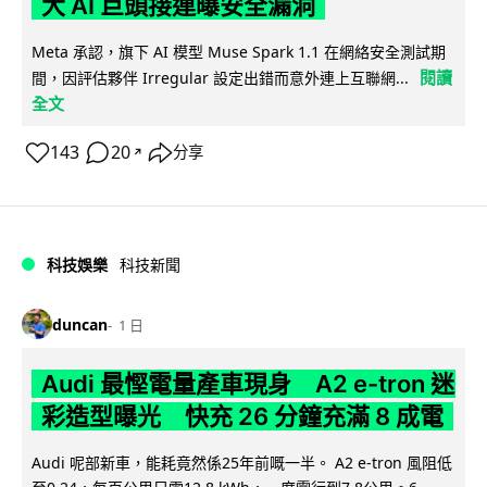
大 AI 巨頭接連曝安全漏洞
Meta 承認，旗下 AI 模型 Muse Spark 1.1 在網絡安全測試期
閱讀
間，因評估夥伴 Irregular 設定出錯而意外連上互聯網...
全文
143
20
分享
↗
科技娛樂
科技新聞
duncan
1 日
Audi 最慳電量產車現身 A2 e-tron 迷
彩造型曝光 快充 26 分鐘充滿 8 成電
Audi 呢部新車，能耗竟然係25年前嘅一半。 A2 e-tron 風阻低