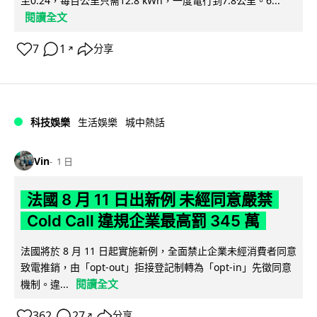
至0.24，每百公里只需12.8 kWh，一度電行到7.8公里。6...
閱讀全文
7
1
分享
↗
科技娛樂
生活娛樂
城中熱話
Vin
1 日
法國 8 月 11 日出新例 未經同意嚴禁
Cold Call 違規企業最高罰 345 萬
法國將於 8 月 11 日起實施新例，全面禁止企業未經消費者同意
致電推銷，由「opt-out」拒接登記制轉為「opt-in」先徵同意
閱讀全文
機制。違...
362
27
分享
↗