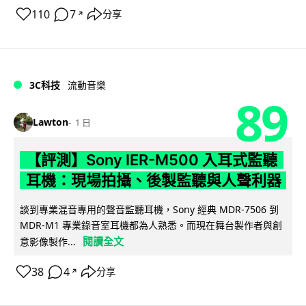
110
7
分享
↗
3C科技
流動音樂
89
Lawton
1 日
【評測】Sony IER-M500 入耳式監聽
耳機：現場拍攝、後製監聽與人聲利器
談到專業混音專用的聲音監聽耳機，Sony 經典 MDR-7506 到
MDR-M1 專業錄音室耳機都為人熟悉。而現在舞台製作者與創
閱讀全文
意影像製作...
38
4
分享
↗