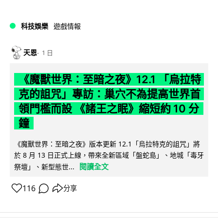
科技娛樂
遊戲情報
天恩
1 日
《魔獸世界：至暗之夜》12.1 「烏拉特
克的詛咒」專訪：巢穴不為提高世界首
領門檻而設 《諸王之眠》縮短約 10 分
鐘
《魔獸世界：至暗之夜》版本更新 12.1「烏拉特克的詛咒」將
於 8 月 13 日正式上線，帶來全新區域「盤蛇島」、地城「毒牙
閱讀全文
祭壇」、新型態世...
116
分享