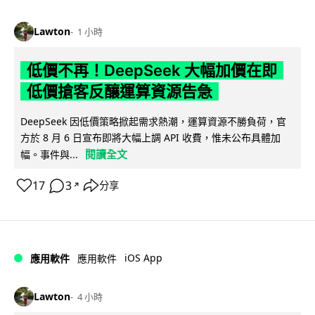
Lawton
1 小時
低價不再！DeepSeek 大幅加價在即
低價搶客反釀運算資源告急
DeepSeek 因低價策略掀起需求熱潮，運算資源不勝負荷，官
方於 8 月 6 日宣布即將大幅上調 API 收費，惟未公布具體加
閱讀全文
幅。事件與...
17
3
分享
↗
iOS App
應用軟件
應用軟件
Lawton
4 小時